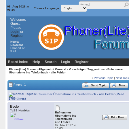
08. Aug 2026 at
Choose Language:
05:36
Welcome,
Guest.
Please
Login
or
Register
News:
Download
PhonerLite
3.41
Board Index
Help
Search
Login
Register
Phoner(Lite) Forum
›
Allgemein / General
›
Vorschläge / Suggestions
› Rufnummer
Übernahme ins Telefonbuch - alle Felder
‹
Previous Topic
|
Next Topi
Pages: 1
Send Topic
Print
Rufnummer Übernahme ins Telefonbuch - alle Felder (Read
3786 times)
Bodo
YaBB Newbies
Rufnummer
Übernahme ins
Print Post
Telefonbuch -
Offline
alle Felder
09. Mar 2017 at
15:03