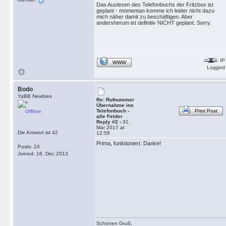
Das Auslesen des Telefonbuchs der Fritzbox ist
geplant - momentan komme ich leider nicht dazu
mich näher damit zu beschäftigen. Aber
andersherum ist definitiv NICHT geplant. Sorry.
IP
WWW
Logged
Bodo
YaBB Newbies
Re: Rufnummer
Übernahme ins
Telefonbuch -
Print Post
Offline
alle Felder
Reply #2 -
31.
Mar 2017 at
Die Antwort ist 42
12:59
Prima, funktioniert. Danke!
Posts: 24
Joined: 16. Dec 2013
Schönen Gruß,