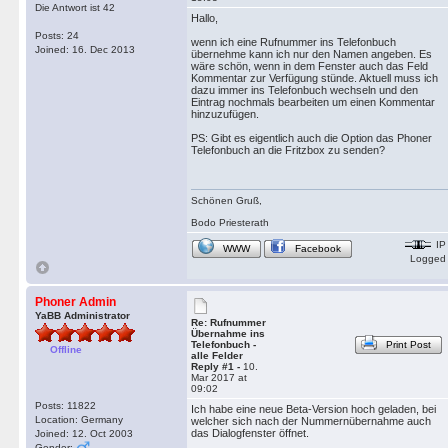
Die Antwort ist 42
Hallo,
Posts: 24
wenn ich eine Rufnummer ins Telefonbuch
Joined: 16. Dec 2013
übernehme kann ich nur den Namen angeben. Es
wäre schön, wenn in dem Fenster auch das Feld
Kommentar zur Verfügung stünde. Aktuell muss ich
dazu immer ins Telefonbuch wechseln und den
Eintrag nochmals bearbeiten um einen Kommentar
hinzuzufügen.
PS: Gibt es eigentlich auch die Option das Phoner
Telefonbuch an die Fritzbox zu senden?
Schönen Gruß,
Bodo Priesterath
IP
WWW
Facebook
Logged
Phoner Admin
YaBB Administrator
Re: Rufnummer
Übernahme ins
Telefonbuch -
Print Post
Offline
alle Felder
Reply #1 -
10.
Mar 2017 at
09:02
Posts: 11822
Ich habe eine neue Beta-Version hoch geladen, bei
Location: Germany
welcher sich nach der Nummernübernahme auch
das Dialogfenster öffnet.
Joined: 12. Oct 2003
Gender: