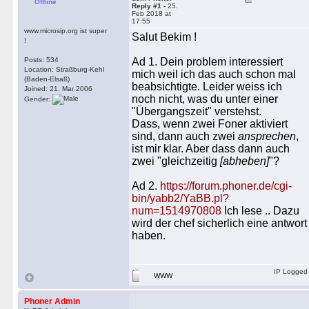
Offline
Reply #1 -
25.
Feb 2018 at
17:55
www.microsip.org ist super
Salut Bekim !
!
Posts: 534
Ad 1. Dein problem interessiert
Location: Straßburg-Kehl
mich weil ich das auch schon mal
(Baden-Elsaß)
beabsichtigte. Leider weiss ich
Joined: 21. Mar 2006
noch nicht, was du unter einer
Gender:
"Übergangszeit" verstehst.
Dass, wenn zwei Foner aktiviert
sind, dann auch zwei
ansprechen
,
ist mir klar. Aber dass dann auch
zwei "gleichzeitig
[abheben]
"?
Ad 2.
https://forum.phoner.de/cgi-
bin/yabb2/YaBB.pl?
num=1514970808
Ich lese .. Dazu
wird der chef sicherlich eine antwort
haben.
IP Logged
WWW
Phoner Admin