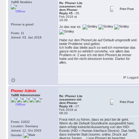
YaBB Newbies
Re: Phoner Lite
zusammen mit
Print Post
dem Phoner
Offline
Reply #5 -
26.
Feb 2018 at
19:39
Phoner is great!
Jo das war es
Posts: 11
Joined: 03. Jan 2018
Habe nur den PhonerLite auf Default umgestellt und
beide Probleme sind gelöst.
Ich hoffe das bleibt auch so weil ich momentan das
ganze nicht so wirklich verstehe, vor allem das
Problem nr. 2 was ich mit dem PhonerLite immer
hatte und ihn nicht einsetzen konnte. Danke für
alles.
IP Logged
Phoner Admin
YaBB Administrator
Re: Phoner Lite
zusammen mit
Print Post
dem Phoner
Offline
Reply #6 -
27.
Feb 2018 at
08:33
Freut mich zu hören, dass es jetzt bei dir geht.
Posts: 11822
Wenn du die Default-Soundkarte ausgewählt hast,
Location: Germany
dann erfolgt keinerlei Auswertung von den HID-
Joined: 12. Oct 2003
Events (HID = Human Interface Device). Das heißt,
dass keinerlei Stati (stumm, online, Druck auf
Gender:
diverse Tasten, ...) von PhonerLite beachtet