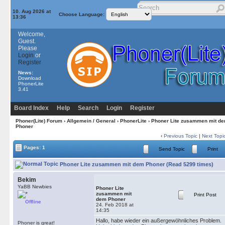
10. Aug 2026 at
Choose Language:
13:36
Welcome,
Guest.
Please
Login
or
Register
News:
Download
PhonerLite
3.41
Board Index
Help
Search
Login
Register
Phoner(Lite) Forum
›
Allgemein / General
›
PhonerLite
› Phoner Lite zusammen mit d
Phoner
‹
Previous Topic
|
Next Topi
Pages: 1
Send Topic
Print
Phoner Lite zusammen mit dem Phoner (Read 5299 times)
Bekim
YaBB Newbies
Phoner Lite
zusammen mit
Print Post
dem Phoner
Offline
24. Feb 2018 at
14:35
Hallo, habe wieder ein außergewöhnliches Problem.
Phoner is great!