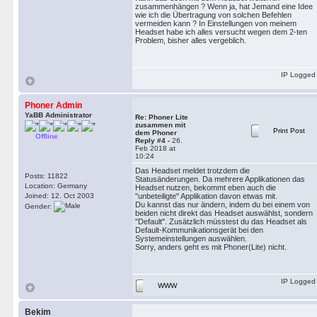
zusammenhängen ? Wenn ja, hat Jemand eine Idee
wie ich die Übertragung von solchen Befehlen
vermeiden kann ? In Einstellungen von meinem
Headset habe ich alles versucht wegen dem 2-ten
Problem, bisher alles vergeblich.
IP Logged
Phoner Admin
YaBB Administrator
Re: Phoner Lite
zusammen mit
Print Post
dem Phoner
Offline
Reply #4 -
26.
Feb 2018 at
10:24
Das Headset meldet trotzdem die
Posts: 11822
Statusänderungen. Da mehrere Applikationen das
Location: Germany
Headset nutzen, bekommt eben auch die
Joined: 12. Oct 2003
"unbeteiligte" Applikation davon etwas mit.
Du kannst das nur ändern, indem du bei einem von
Gender:
beiden nicht direkt das Headset auswählst, sondern
"Default". Zusätzlich müsstest du das Headset als
Default-Kommunikationsgerät bei den
Systemeinstellungen auswählen.
Sorry, anders geht es mit Phoner(Lite) nicht.
IP Logged
WWW
Bekim