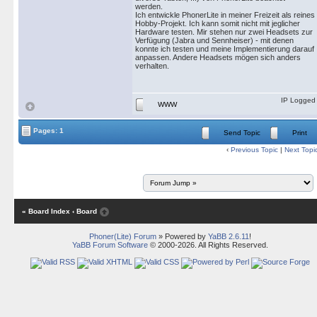
werden.
Ich entwickle PhonerLite in meiner Freizeit als reines
Hobby-Projekt. Ich kann somit nicht mit jeglicher
Hardware testen. Mir stehen nur zwei Headsets zur
Verfügung (Jabra und Sennheiser) - mit denen
konnte ich testen und meine Implementierung darauf
anpassen. Andere Headsets mögen sich anders
verhalten.
IP Logged
WWW
Pages: 1
Send Topic
Print
‹
Previous Topic
|
Next Topi
« Board Index
‹ Board
Phoner(Lite) Forum
» Powered by
YaBB 2.6.11
!
YaBB Forum Software
© 2000-2026. All Rights Reserved.