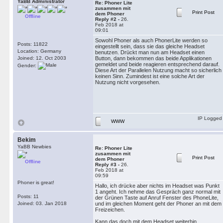
YaBB Administrator
Re: Phoner Lite
zusammen mit
Print Post
dem Phoner
Offline
Reply #2 -
26.
Feb 2018 at
09:01
Sowohl Phoner als auch PhonerLite werden so
Posts: 11822
eingestellt sein, dass sie das gleiche Headset
Location: Germany
benutzen. Drückt man nun am Headset einen
Joined: 12. Oct 2003
Button, dann bekommen das beide Applikationen
gemeldet und beide reagieren entsprechend darauf.
Gender:
Diese Art der Parallelen Nutzung macht so sicherlich
keinen Sinn. Zumindest ist eine solche Art der
Nutzung nicht vorgesehen.
IP Logged
WWW
Bekim
YaBB Newbies
Re: Phoner Lite
zusammen mit
Print Post
dem Phoner
Offline
Reply #3 -
26.
Feb 2018 at
09:59
Phoner is great!
Hallo, ich drücke aber nichts im Headset was Punkt
1 angeht. Ich nehme das Gespräch ganz normal mit
Posts: 11
der Grünen Taste auf Anruf Fenster des PhoneLite,
Joined: 03. Jan 2018
und im gleichen Moment geht der Phoner an mit dem
Freizeichen.
Kann das doch mit dem Headset weiterhin