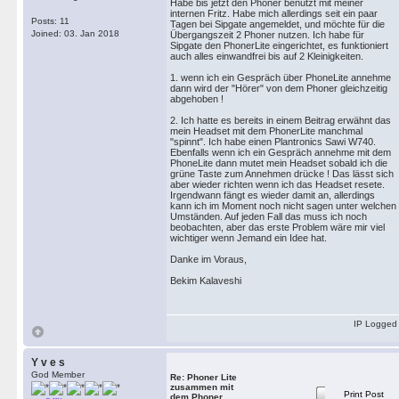
Habe bis jetzt den Phoner benutzt mit meiner
internen Fritz. Habe mich allerdings seit ein paar
Posts: 11
Tagen bei Sipgate angemeldet, und möchte für die
Joined: 03. Jan 2018
Übergangszeit 2 Phoner nutzen. Ich habe für
Sipgate den PhonerLite eingerichtet, es funktioniert
auch alles einwandfrei bis auf 2 Kleinigkeiten.
1. wenn ich ein Gespräch über PhoneLite annehme
dann wird der "Hörer" von dem Phoner gleichzeitig
abgehoben !
2. Ich hatte es bereits in einem Beitrag erwähnt das
mein Headset mit dem PhonerLite manchmal
"spinnt". Ich habe einen Plantronics Sawi W740.
Ebenfalls wenn ich ein Gespräch annehme mit dem
PhoneLite dann mutet mein Headset sobald ich die
grüne Taste zum Annehmen drücke ! Das lässt sich
aber wieder richten wenn ich das Headset resete.
Irgendwann fängt es wieder damit an, allerdings
kann ich im Moment noch nicht sagen unter welchen
Umständen. Auf jeden Fall das muss ich noch
beobachten, aber das erste Problem wäre mir viel
wichtiger wenn Jemand ein Idee hat.
Danke im Voraus,
Bekim Kalaveshi
IP Logged
Y v e s
God Member
Re: Phoner Lite
zusammen mit
Print Post
dem Phoner