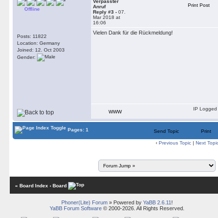
Verpasster
Print Post
Anruf
Offline
Reply #3 -
07.
Mar 2018 at
16:06
Vielen Dank für die Rückmeldung!
Posts: 11822
Location: Germany
Joined: 12. Oct 2003
Gender:
IP Logged
WWW
Pages: 1
Send Topic
Print
‹
Previous Topic
|
Next Topi
« Board Index
‹ Board
Phoner(Lite) Forum
» Powered by
YaBB 2.6.11
!
YaBB Forum Software
© 2000-2026. All Rights Reserved.