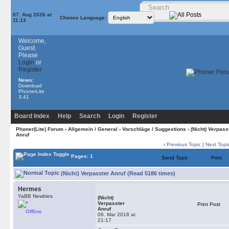
07. Aug 2026 at
Choose Language:
11:13
Welcome,
Guest.
Please
Login
or
Register
News:
Download
PhonerLite
3.41
Board Index
Help
Search
Login
Register
Phoner(Lite) Forum
›
Allgemein / General
›
Vorschläge / Suggestions
› (Nicht) Verpass
Anruf
‹
Previous Topic
|
Next Topi
Pages: 1
Send Topic
Print
(Nicht) Verpasster Anruf (Read 5186 times)
Hermes
YaBB Newbies
(Nicht)
Verpasster
Print Post
Anruf
Offline
06. Mar 2018 at
21:17