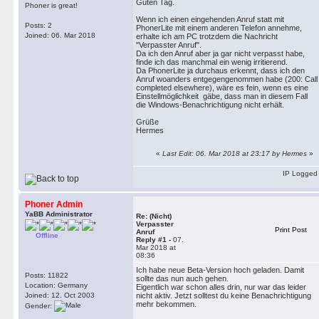
Guten Tag.
Phoner is great!
Wenn ich einen eingehenden Anruf statt mit
Posts: 2
PhonerLite mit einem anderen Telefon annehme,
Joined: 06. Mar 2018
erhalte ich am PC trotzdem die Nachricht
"Verpasster Anruf".
Da ich den Anruf aber ja gar nicht verpasst habe,
finde ich das manchmal ein wenig irritierend.
Da PhonerLite ja durchaus erkennt, dass ich den
Anruf woanders entgegengenommen habe (200: Call
completed elsewhere), wäre es fein, wenn es eine
Einstellmöglichkeit gäbe, dass man in diesem Fall
die Windows-Benachrichtigung nicht erhält.
Grüße
Hermes
«
Last Edit: 06. Mar 2018 at 23:17 by Hermes
»
IP Logged
Phoner Admin
YaBB Administrator
Re: (Nicht)
Verpasster
Print Post
Anruf
Offline
Reply #1 -
07.
Mar 2018 at
08:36
Ich habe neue Beta-Version hoch geladen. Damit
Posts: 11822
sollte das nun auch gehen.
Location: Germany
Eigentlich war schon alles drin, nur war das leider
Joined: 12. Oct 2003
nicht aktiv. Jetzt solltest du keine Benachrichtigung
mehr bekommen.
Gender: