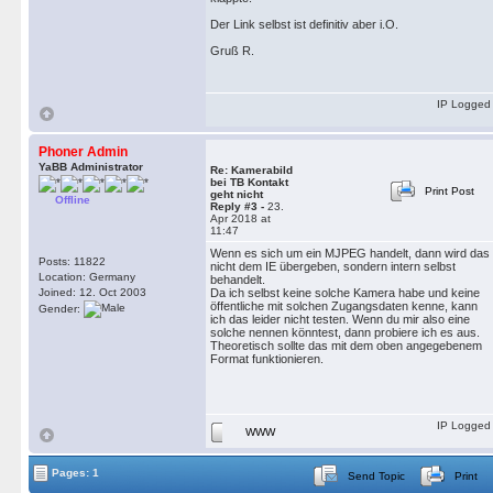
Der Link selbst ist definitiv aber i.O.
Gruß R.
IP Logged
Phoner Admin
YaBB Administrator
Re: Kamerabild
bei TB Kontakt
Print Post
geht nicht
Offline
Reply #3 -
23.
Apr 2018 at
11:47
Wenn es sich um ein MJPEG handelt, dann wird das
Posts: 11822
nicht dem IE übergeben, sondern intern selbst
Location: Germany
behandelt.
Joined: 12. Oct 2003
Da ich selbst keine solche Kamera habe und keine
öffentliche mit solchen Zugangsdaten kenne, kann
Gender:
ich das leider nicht testen. Wenn du mir also eine
solche nennen könntest, dann probiere ich es aus.
Theoretisch sollte das mit dem oben angegebenem
Format funktionieren.
IP Logged
WWW
Pages: 1
Send Topic
Print