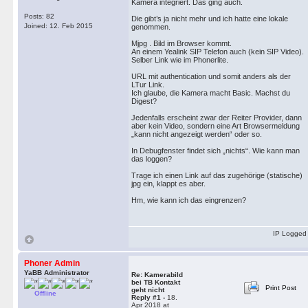
Kamera integriert. Das ging auch.
Posts: 82
Die gibt’s ja nicht mehr und ich hatte eine lokale
Joined: 12. Feb 2015
genommen.
Mjpg . Bild im Browser kommt.
An einem Yealink SIP Telefon auch (kein SIP Video).
Selber Link wie im Phonerlite.
URL mit authentication und somit anders als der
LTur Link.
Ich glaube, die Kamera macht Basic. Machst du
Digest?
Jedenfalls erscheint zwar der Reiter Provider, dann
aber kein Video, sondern eine Art Browsermeldung
„kann nicht angezeigt werden“ oder so.
In Debugfenster findet sich „nichts“. Wie kann man
das loggen?
Trage ich einen Link auf das zugehörige (statische)
jpg ein, klappt es aber.
Hm, wie kann ich das eingrenzen?
IP Logged
Phoner Admin
YaBB Administrator
Re: Kamerabild
bei TB Kontakt
Print Post
geht nicht
Offline
Reply #1 -
18.
Apr 2018 at