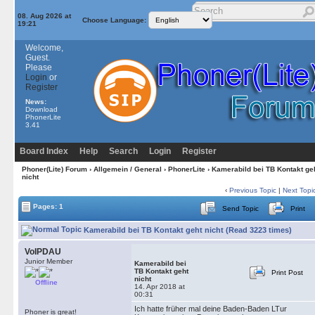
08. Aug 2026 at
Choose Language:
19:21
Welcome,
Guest.
Please
Login
or
Register
News:
Download
PhonerLite
3.41
Board Index
Help
Search
Login
Register
Phoner(Lite) Forum
›
Allgemein / General
›
PhonerLite
› Kamerabild bei TB Kontakt ge
nicht
‹
Previous Topic
|
Next Topi
Pages: 1
Send Topic
Print
Kamerabild bei TB Kontakt geht nicht (Read 3223 times)
VoIPDAU
Junior Member
Kamerabild bei
TB Kontakt geht
Print Post
nicht
Offline
14. Apr 2018 at
00:31
Ich hatte früher mal deine Baden-Baden LTur
Phoner is great!