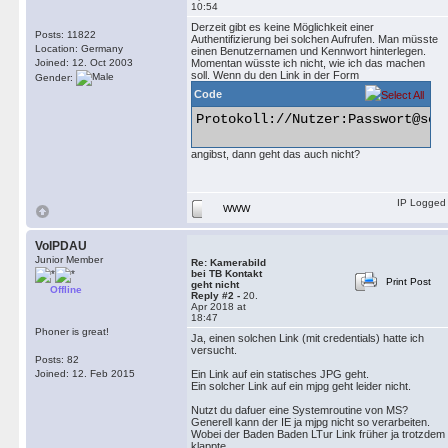
10:54
Derzeit gibt es keine Möglichkeit einer
Posts: 11822
Authentifizierung bei solchen Aufrufen. Man müsste
Location: Germany
einen Benutzernamen und Kennwort hinterlegen.
Joined: 12. Oct 2003
Momentan wüsste ich nicht, wie ich das machen
soll. Wenn du den Link in der Form
Gender:
Code
Protokoll://Nutzer:Passwort@serv
angibst, dann geht das auch nicht?
IP Logged
WWW
VoIPDAU
Junior Member
Re: Kamerabild
bei TB Kontakt
Print Post
geht nicht
Offline
Reply #2 -
20.
Apr 2018 at
18:47
Phoner is great!
Ja, einen solchen Link (mit credentials) hatte ich
versucht.
Posts: 82
Joined: 12. Feb 2015
Ein Link auf ein statisches JPG geht.
Ein solcher Link auf ein mjpg geht leider nicht.
Nutzt du dafuer eine Systemroutine von MS?
Generell kann der IE ja mjpg nicht so verarbeiten.
Wobei der Baden Baden LTur Link früher ja trotzdem
klappte.