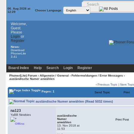
06. Aug 2026 at
Choose Language:
12:29
Welcome,
Guest.
Please
Login
or
Register
News:
Download
PhonerLite
3.41
Board Index
Help
Search
Login
Register
Phoner(Lite) Forum
›
Allgemein / General
›
Fehlermeldungen / Error Messages
›
ausländische Numer anwählen
‹
Previous Topic
|
Next Topi
Pages: 1
Send Topic
Print
ausländische Numer anwählen (Read 5032 times)
na123
YaBB Newbies
ausländische
Numer
Print Post
anwählen
Offline
13. Nov 2018 at
11:53