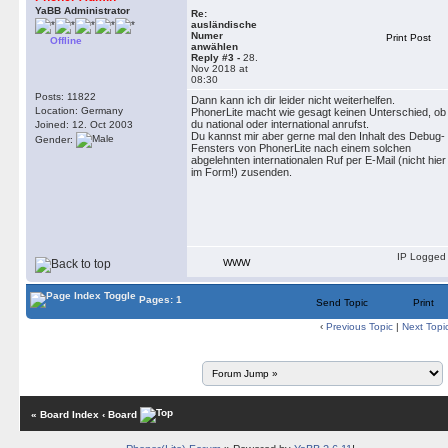
YaBB Administrator
Re:
ausländische
Numer
Print Post
Offline
anwählen
Reply #3 -
28.
Nov 2018 at
08:30
Posts: 11822
Dann kann ich dir leider nicht weiterhelfen.
Location: Germany
PhonerLite macht wie gesagt keinen Unterschied, ob
du national oder international anrufst.
Joined: 12. Oct 2003
Du kannst mir aber gerne mal den Inhalt des Debug-
Gender:
Fensters von PhonerLite nach einem solchen
abgelehnten internationalen Ruf per E-Mail (nicht hier
im Form!) zusenden.
IP Logged
WWW
Pages: 1
Send Topic
Print
‹
Previous Topic
|
Next Topi
« Board Index
‹ Board