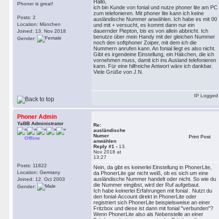
Hallo,
Phoner is great!
ich bin Kunde von fonial und nutze phoner lite am PC
zum telefonieren. Mit phoner lite kann ich keine
Posts: 2
ausländische Nummer anwählen. Ich habe es mit 00
Location: München
und mit + versucht, es kommt dann nur ein
dauernder Piepton, bis es von allein abbricht. Ich
Joined: 13. Nov 2018
benutze über mein Handy mit der gleichen Nummer
Gender:
noch den softphoner Zoiper, mit dem ich die
Nummern anrufen kann. An fonial liegt es also nicht.
Gibt es irgendeine Einstellung, ein Häkchen, die ich
vornehmen muss, damit ich ins Ausland telefonieren
kann. Für eine hilfreiche Antwort wäre ich dankbar.
Viele Grüße von J.N.
IP Logged
Phoner Admin
YaBB Administrator
Re:
ausländische
Numer
Print Post
Offline
anwählen
Reply #1 -
13.
Nov 2018 at
13:27
Posts: 11822
Nein, da gibt es keinerlei Einstellung in PhonerLite,
Location: Germany
da PhonerLite gar nicht weiß, ob es sich um eine
ausländische Nummer handelt oder nicht. So wie du
Joined: 12. Oct 2003
die Nummer eingibst, wird der Ruf aufgebaut.
Gender:
Ich habe keinerlei Erfahrungen mit fonial . Nutzt du
den fonial-Account direkt in PhonerLite oder
registriert sich PhonerLite beispielsweise an einer
Fritzbox und diese ist dann mit fonial "verbunden"?
Wenn PhonerLite also als Nebenstelle an einer