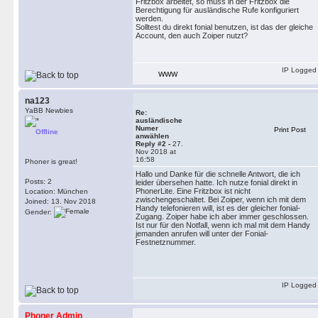
Fritzbox arbeitet, so muss in der Fritzbox die
Berechtigung für ausländische Rufe konfiguriert
werden.
Solltest du direkt fonial benutzen, ist das der gleiche
Account, den auch Zoiper nutzt?
IP Logged
WWW
na123
YaBB Newbies
Re:
ausländische
Numer
Print Post
Offline
anwählen
Reply #2 -
27.
Nov 2018 at
16:58
Phoner is great!
Hallo und Danke für die schnelle Antwort, die ich
Posts: 2
leider übersehen hatte. Ich nutze fonial direkt in
PhonerLite. Eine Fritzbox ist nicht
Location: München
zwischengeschaltet. Bei Zoiper, wenn ich mit dem
Joined: 13. Nov 2018
Handy telefonieren will, ist es der gleicher fonial-
Gender:
Zugang. Zoiper habe ich aber immer geschlossen.
Ist nur für den Notfall, wenn ich mal mit dem Handy
jemanden anrufen will unter der Fonial-
Festnetznummer.
IP Logged
Phoner Admin