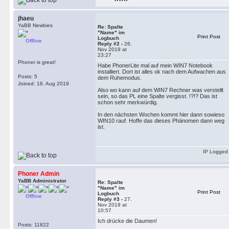
jhaeu
YaBB Newbies
Re: Spalte
"Name" im
Print Post
Logbuch
Offline
Reply #2 -
26.
Nov 2019 at
23:27
Phoner is great!
Habe PhonerLite mal auf mein WIN7 Notebook
installiert. Dort ist alles ok nach dem Aufwachen aus
Posts: 5
dem Ruhemodus.
Joined: 16. Aug 2019
Also wo kann auf dem WIN7 Rechner was verstellt
sein, so das PL eine Spalte vergisst. !?!? Das ist
schon sehr merkwürdig.
In den nächsten Wochen kommt hier dann sowieso
WIN10 rauf. Hoffe das dieses Phänomen dann weg
ist.
IP Logged
Phoner Admin
YaBB Administrator
Re: Spalte
"Name" im
Print Post
Logbuch
Offline
Reply #3 -
27.
Nov 2019 at
10:57
Ich drücke die Daumen!
Posts: 11822