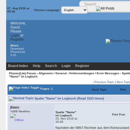
07. Aug 2026 at
Choose Language:
05:36
Welcome,
Guest.
Please
Login
or
Register
News:
Download
PhonerLite
3.41
Board Index
Help
Search
Login
Register
Phoner(Lite) Forum
›
Allgemein / General
›
Fehlermeldungen / Error Messages
› Spalt
"Name" im Logbuch
‹
Previous Topic
|
Next Topi
Pages: 1
Send Topic
Print
Spalte "Name" im Logbuch (Read 3153 times)
jhaeu
YaBB Newbies
Spalte "Name"
Print Post
im Logbuch
25. Nov 2019 at
Offline
16:49
Nachdem der WIN7 Rechner aus dem Ruhezustand