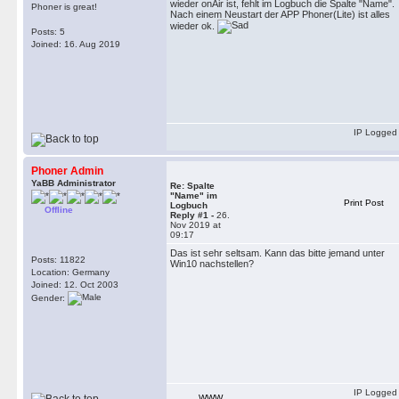
wieder onAir ist, fehlt im Logbuch die Spalte "Name".
Phoner is great!
Nach einem Neustart der APP Phoner(Lite) ist alles
wieder ok.
Posts: 5
Joined: 16. Aug 2019
IP Logged
Phoner Admin
YaBB Administrator
Re: Spalte
"Name" im
Print Post
Logbuch
Offline
Reply #1 -
26.
Nov 2019 at
09:17
Das ist sehr seltsam. Kann das bitte jemand unter
Posts: 11822
Win10 nachstellen?
Location: Germany
Joined: 12. Oct 2003
Gender:
IP Logged
WWW