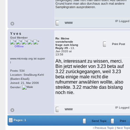
(eingefügte) Stille hört man dann eben. Aus diesem
Grund kann man also durchaus auch mal andere
Samplingraten ausprobieren.
IP Logged
WWW
Y v e s
God Member
Re: Meine
vorstehende
Print Post
frage zum klang
Offline
Reply #9 -
13.
Jan 2020 at
13:58
www.microsip.org ist super
Ah, interessant zu wissen, merci.
!
Bin jetzt wieder von 3.23 beta auf
Posts: 534
3.22 zurückgegangen, weil 3.23
Location: Straßburg-Kehl
beta einige male nicht die
(Baden-Elsaß)
rufnummer anwählen wollte, also
Joined: 21. Mar 2006
streikte. 3.22 machte das bislang
Gender:
noch nie.
IP Logged
WWW
Pages: 1
Send Topic
Print
‹
Previous Topic
|
Next Topi