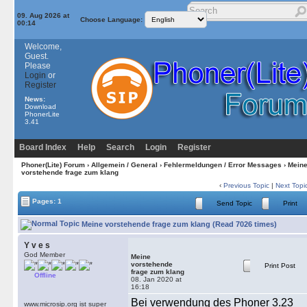
09. Aug 2026 at
Choose Language:
00:14
Welcome,
Guest.
Please
Login
or
Register
News:
Download
PhonerLite
3.41
Board Index
Help
Search
Login
Register
Phoner(Lite) Forum
›
Allgemein / General
›
Fehlermeldungen / Error Messages
› Mein
vorstehende frage zum klang
‹
Previous Topic
|
Next Topi
Pages: 1
Send Topic
Print
Meine vorstehende frage zum klang (Read 7026 times)
Y v e s
God Member
Meine
vorstehende
Print Post
frage zum klang
Offline
08. Jan 2020 at
16:18
Bei verwendung des Phoner 3.23
www.microsip.org ist super