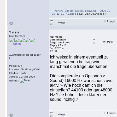
Phoner3_23beta_codecs_nouveau_-_2020-01-
09_11_19_41.png
( 6 KB | 253 Downloads )
IP Logged
WWW
Y v e s
God Member
Re: Meine
vorstehende
Print Post
frage zum klang
Offline
Reply #5 -
13.
Jan 2020 at
12:08
www.microsip.org ist super
Ich weiss: in einem eventuell zu
!
lang geratenen beitrag wird
Posts: 534
manchmal die frage übersehen ..
Location: Straßburg-Kehl
(Baden-Elsaß)
Die samplerate (in Optionen >
Joined: 21. Mar 2006
Sound) 16000 Hz war schon zuvor
Gender:
aktiv. > Wie hoch darf ich die
einstellen? 44100 oder gar 48000
Hz ? Je höher, desto klarer der
sound, richtig ?
IP Logged
WWW