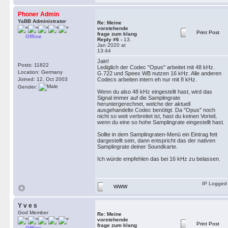
Phoner Admin
YaBB Administrator
Re: Meine
vorstehende
Print Post
frage zum klang
Offline
Reply #6 -
13.
Jan 2020 at
13:44
Jain!
Posts: 11822
Lediglich der Codec "Opus" arbeitet mit 48 kHz.
Location: Germany
G.722 und Speex WB nutzen 16 kHz. Alle anderen
Joined: 12. Oct 2003
Codecs arbeiten intern eh nur mit 8 kHz.
Gender:
Wenn du also 48 kHz eingestellt hast, wird das
Signal immer auf die Samplingrate
heruntergerechnet, welche der aktuell
ausgehandelte Codec benötigt. Da "Opus" noch
nicht so weit verbreitet ist, hast du keinen Vorteil,
wenn du eine so hohe Samplingrate eingestellt hast.
Sollte in dem Samplingraten-Menü ein Eintrag fett
dargestellt sein, dann entspricht das der nativen
Samplingrate deiner Soundkarte.
Ich würde empfehlen das bei 16 kHz zu belassen.
IP Logged
WWW
Y v e s
God Member
Re: Meine
vorstehende
Print Post
frage zum klang
Offline