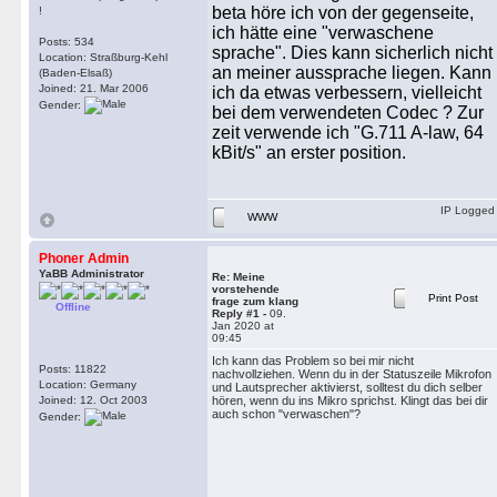
beta höre ich von der gegenseite,
!
ich hätte eine "verwaschene
Posts: 534
sprache". Dies kann sicherlich nicht
Location: Straßburg-Kehl
an meiner aussprache liegen. Kann
(Baden-Elsaß)
Joined: 21. Mar 2006
ich da etwas verbessern, vielleicht
Gender:
bei dem verwendeten Codec ? Zur
zeit verwende ich "G.711 A-law, 64
kBit/s" an erster position.
IP Logged
WWW
Phoner Admin
YaBB Administrator
Re: Meine
vorstehende
Print Post
frage zum klang
Offline
Reply #1 -
09.
Jan 2020 at
09:45
Ich kann das Problem so bei mir nicht
Posts: 11822
nachvollziehen. Wenn du in der Statuszeile Mikrofon
Location: Germany
und Lautsprecher aktivierst, solltest du dich selber
Joined: 12. Oct 2003
hören, wenn du ins Mikro sprichst. Klingt das bei dir
auch schon "verwaschen"?
Gender: