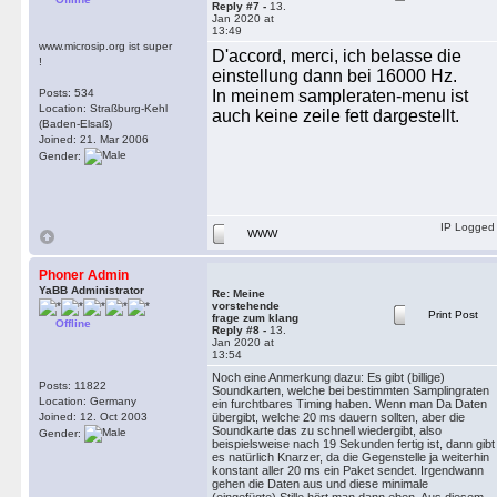
Reply #7 -
13.
Jan 2020 at
13:49
www.microsip.org ist super
D'accord, merci, ich belasse die
!
einstellung dann bei 16000 Hz.
Posts: 534
In meinem sampleraten-menu ist
Location: Straßburg-Kehl
auch keine zeile fett dargestellt.
(Baden-Elsaß)
Joined: 21. Mar 2006
Gender:
IP Logged
WWW
Phoner Admin
YaBB Administrator
Re: Meine
vorstehende
Print Post
frage zum klang
Offline
Reply #8 -
13.
Jan 2020 at
13:54
Noch eine Anmerkung dazu: Es gibt (billige)
Posts: 11822
Soundkarten, welche bei bestimmten Samplingraten
Location: Germany
ein furchtbares Timing haben. Wenn man Da Daten
Joined: 12. Oct 2003
übergibt, welche 20 ms dauern sollten, aber die
Soundkarte das zu schnell wiedergibt, also
Gender:
beispielsweise nach 19 Sekunden fertig ist, dann gibt
es natürlich Knarzer, da die Gegenstelle ja weiterhin
konstant aller 20 ms ein Paket sendet. Irgendwann
gehen die Daten aus und diese minimale