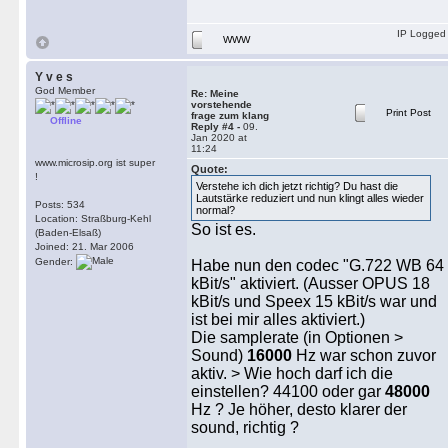
IP Logged
WWW
Y v e s
God Member
Re: Meine
vorstehende
Print Post
frage zum klang
Offline
Reply #4 -
09.
Jan 2020 at
11:24
www.microsip.org ist super
Quote:
!
Verstehe ich dich jetzt richtig? Du hast die
Lautstärke reduziert und nun klingt alles wieder
Posts: 534
normal?
Location: Straßburg-Kehl
So ist es.
(Baden-Elsaß)
Joined: 21. Mar 2006
Gender:
Habe nun den codec "G.722 WB 64
kBit/s" aktiviert. (Ausser OPUS 18
kBit/s und Speex 15 kBit/s war und
ist bei mir alles aktiviert.)
Die samplerate (in Optionen >
Sound)
16000
Hz war schon zuvor
aktiv. > Wie hoch darf ich die
einstellen? 44100 oder gar
48000
Hz ? Je höher, desto klarer der
sound, richtig ?