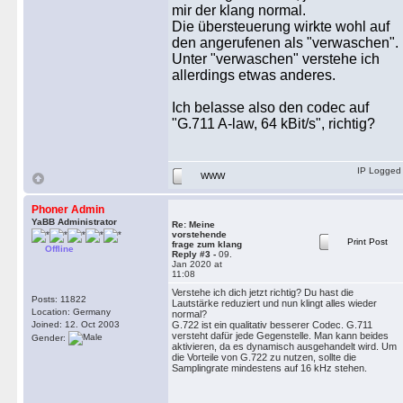
mir der klang normal.
Die übersteuerung wirkte wohl auf
den angerufenen als "verwaschen".
Unter "verwaschen" verstehe ich
allerdings etwas anderes.
Ich belasse also den codec auf
"G.711 A-law, 64 kBit/s", richtig?
IP Logged
WWW
Phoner Admin
YaBB Administrator
Re: Meine
vorstehende
Print Post
frage zum klang
Offline
Reply #3 -
09.
Jan 2020 at
11:08
Verstehe ich dich jetzt richtig? Du hast die
Posts: 11822
Lautstärke reduziert und nun klingt alles wieder
Location: Germany
normal?
Joined: 12. Oct 2003
G.722 ist ein qualitativ besserer Codec. G.711
versteht dafür jede Gegenstelle. Man kann beides
Gender:
aktivieren, da es dynamisch ausgehandelt wird. Um
die Vorteile von G.722 zu nutzen, sollte die
Samplingrate mindestens auf 16 kHz stehen.