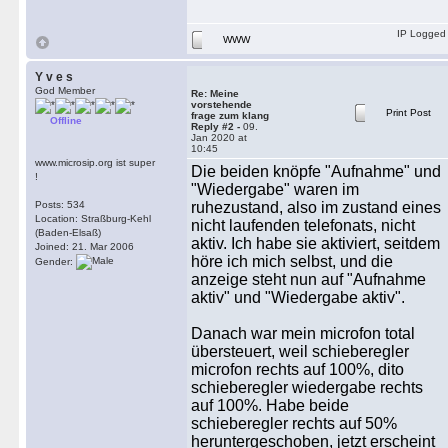
IP Logged
WWW
Y v e s
God Member
Re: Meine
vorstehende
Print Post
frage zum klang
Offline
Reply #2 -
09.
Jan 2020 at
10:45
www.microsip.org ist super
Die beiden knöpfe "Aufnahme" und
!
"Wiedergabe" waren im
Posts: 534
ruhezustand, also im zustand eines
Location: Straßburg-Kehl
nicht laufenden telefonats, nicht
(Baden-Elsaß)
aktiv. Ich habe sie aktiviert, seitdem
Joined: 21. Mar 2006
höre ich mich selbst, und die
Gender:
anzeige steht nun auf "Aufnahme
aktiv" und "Wiedergabe aktiv".
Danach war mein microfon total
übersteuert, weil schieberegler
microfon rechts auf 100%, dito
schieberegler wiedergabe rechts
auf 100%. Habe beide
schieberegler rechts auf 50%
heruntergeschoben, jetzt erscheint