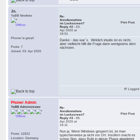
Jo.
YaBB Newbies
Re:
Anrufannahme
Print Post
im Lockscreen?
Offline
Reply #2 -
03.
Apr 2020 at
19:01
Phoner is great!
Danke - das war´s. Wirklich intuitiv ist es nicht..
aber vielleicht hilft die Frage dann wenigstens dem
Posts: 7
nächsten.
Joined: 03. Apr 2020
IP Logged
Phoner Admin
YaBB Administrator
Re:
Anrufannahme
Print Post
im Lockscreen?
Offline
Reply #3 -
06.
Apr 2020 at
16:11
Nun ja. Wenn Windows gesperrt ist, ist man
Posts: 11822
typischerweise ja nicht vor Ort. Insofern macht es
Location: Germany
schon Sinn, dass Rufe in dieser Phase abgelehnt