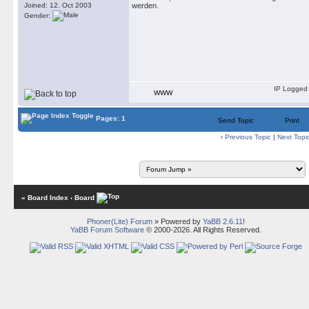
Joined: 12. Oct 2003
werden.
Gender:
IP Logged
WWW
Pages: 1
Send Topic
Print
‹
Previous Topic
|
Next Topi
« Board Index
‹ Board
Phoner(Lite) Forum
» Powered by
YaBB 2.6.11
!
YaBB Forum Software
© 2000-2026. All Rights Reserved.