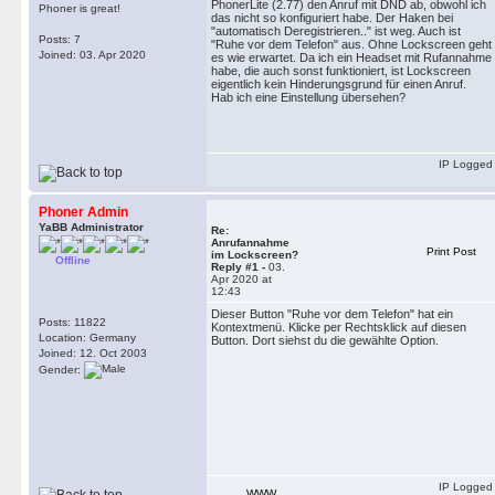
PhonerLite (2.77) den Anruf mit DND ab, obwohl ich
Phoner is great!
das nicht so konfiguriert habe. Der Haken bei
"automatisch Deregistrieren.." ist weg. Auch ist
Posts: 7
"Ruhe vor dem Telefon" aus. Ohne Lockscreen geht
Joined: 03. Apr 2020
es wie erwartet. Da ich ein Headset mit Rufannahme
habe, die auch sonst funktioniert, ist Lockscreen
eigentlich kein Hinderungsgrund für einen Anruf.
Hab ich eine Einstellung übersehen?
IP Logged
Phoner Admin
YaBB Administrator
Re:
Anrufannahme
Print Post
im Lockscreen?
Offline
Reply #1 -
03.
Apr 2020 at
12:43
Dieser Button "Ruhe vor dem Telefon" hat ein
Posts: 11822
Kontextmenü. Klicke per Rechtsklick auf diesen
Location: Germany
Button. Dort siehst du die gewählte Option.
Joined: 12. Oct 2003
Gender:
IP Logged
WWW