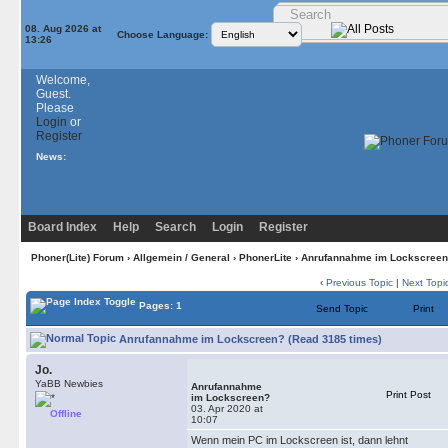
08. Aug 2026 at
Choose Language:
13:26
Welcome,
Guest.
Please
Login
or
Register
News:
Board Index
Help
Search
Login
Register
Phoner(Lite) Forum
›
Allgemein / General
›
PhonerLite
› Anrufannahme im Lockscreen
‹
Previous Topic
|
Next Topi
Pages: 1
Send Topic
Print
Anrufannahme im Lockscreen? (Read 3185 times)
Jo.
YaBB Newbies
Anrufannahme
Print Post
im Lockscreen?
03. Apr 2020 at
Offline
10:07
Wenn mein PC im Lockscreen ist, dann lehnt