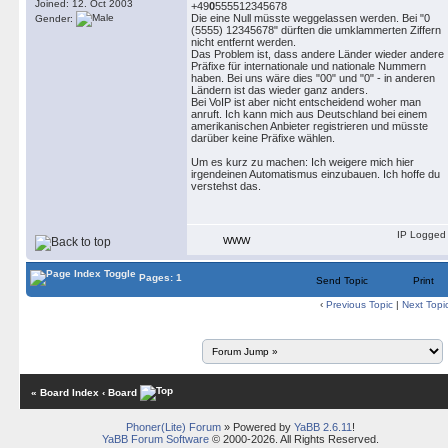
Joined: 12. Oct 2003
+49
0
555512345678
Die eine Null müsste weggelassen werden. Bei "0
Gender:
(5555) 12345678" dürften die umklammerten Ziffern
nicht entfernt werden.
Das Problem ist, dass andere Länder wieder andere
Präfixe für internationale und nationale Nummern
haben. Bei uns wäre dies "00" und "0" - in anderen
Ländern ist das wieder ganz anders.
Bei VoIP ist aber nicht entscheidend woher man
anruft. Ich kann mich aus Deutschland bei einem
amerikanischen Anbieter registrieren und müsste
darüber keine Präfixe wählen.
Um es kurz zu machen: Ich weigere mich hier
irgendeinen Automatismus einzubauen. Ich hoffe du
verstehst das.
IP Logged
WWW
Pages: 1
Send Topic
Print
‹
Previous Topic
|
Next Topi
« Board Index
‹ Board
Phoner(Lite) Forum
» Powered by
YaBB 2.6.11
!
YaBB Forum Software
© 2000-2026. All Rights Reserved.