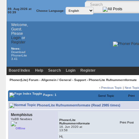
09. Aug 2026 at
Choose Language:
00:39
Welcome,
Guest.
Please
Login
or
Register
News:
Download
PhonerLite
3.41
Board Index
Help
Search
Login
Register
Phoner(Lite) Forum
›
Allgemein / General
›
Support
› PhonerLite Rufnummernformate
‹
Previous Topic
|
Next Topi
Pages: 1
Send Topic
Print
PhonerLite Rufnummernformate (Read 2985 times)
Memphistus
YaBB Newbies
PhonerLite
Print Post
Rufnummernformate
16. Jun 2020 at
Offline
13:58
Hi,