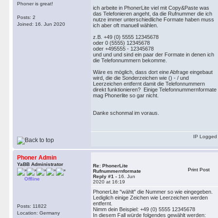
Phoner is great!
ich arbeite in PhonerLite viel mit Copy&Paste was
das Telefonieren angeht, da die Rufnummer die ich
Posts: 2
nutze immer unterschiedliche Formate haben muss
Joined: 16. Jun 2020
ich aber oft manuell wählen.
z.B. +49 (0) 5555 12345678
oder 0 (5555) 12345678
oder +495555 - 12345678
und und und sind ein paar der Formate in denen ich
die Telefonnummern bekomme.
Wäre es möglich, dass dort eine Abfrage eingebaut
wird, die die Sonderzeichen wie () - / und
Leerzeichen entfernt damit die Telefonnummern
direkt funktionieren? Einige Telefonnummernformate
mag Phonerlite so gar nicht.
Danke schonmal im voraus.
IP Logged
Phoner Admin
YaBB Administrator
Re: PhonerLite
Print Post
Rufnummernformate
Reply #1 -
16. Jun
Offline
2020 at 16:19
PhonerLite "wählt" die Nummer so wie eingegeben.
Lediglich einige Zeichen wie Leerzeichen werden
entfernt.
Posts: 11822
Nimm dein Beispiel: +49 (0) 5555 12345678
Location: Germany
In diesem Fall würde folgendes gewählt werden: