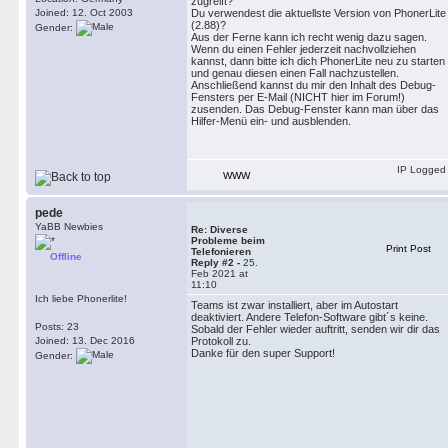
zugreift?
Joined: 12. Oct 2003
Du verwendest die aktuellste Version von PhonerLite
(2.88)?
Gender:
Aus der Ferne kann ich recht wenig dazu sagen.
Wenn du einen Fehler jederzeit nachvollziehen
kannst, dann bitte ich dich PhonerLite neu zu starten
und genau diesen einen Fall nachzustellen.
Anschließend kannst du mir den Inhalt des Debug-
Fensters per E-Mail (NICHT hier im Forum!)
zusenden. Das Debug-Fenster kann man über das
Hilfer-Menü ein- und ausblenden.
IP Logged
WWW
pede
YaBB Newbies
Re: Diverse
Probleme beim
Print Post
Telefonieren
Offline
Reply #2 -
25.
Feb 2021 at
11:10
Ich liebe Phonerlite!
Teams ist zwar installiert, aber im Autostart
deaktiviert. Andere Telefon-Software gibt´s keine.
Posts: 23
Sobald der Fehler wieder auftritt, senden wir dir das
Joined: 13. Dec 2016
Protokoll zu.
Danke für den super Support!
Gender: