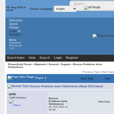
08. Aug 2026 at
Choose Language:
05:24
Welcome,
Guest.
Please
Login
or
Register
News:
Download
PhonerLite
3.41
Board Index
Help
Search
Login
Register
Phoner(Lite) Forum
›
Allgemein / General
›
Support
› Diverse Probleme beim
Telefonieren
‹
Previous Topic
|
Next Topi
Pages: 1
Send Topic
Print
Diverse Probleme beim Telefonieren (Read 3372 times)
pede
YaBB Newbies
Diverse
Probleme beim
Print Post
Telefonieren
Offline
25. Feb 2021 at
10:48