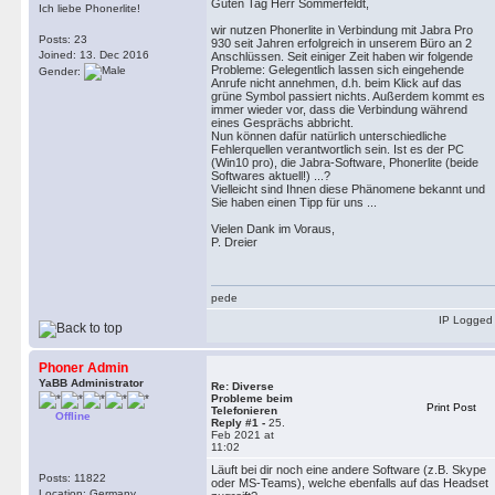
Guten Tag Herr Sommerfeldt,
Ich liebe Phonerlite!
wir nutzen Phonerlite in Verbindung mit Jabra Pro
Posts: 23
930 seit Jahren erfolgreich in unserem Büro an 2
Joined: 13. Dec 2016
Anschlüssen. Seit einiger Zeit haben wir folgende
Probleme: Gelegentlich lassen sich eingehende
Gender:
Anrufe nicht annehmen, d.h. beim Klick auf das
grüne Symbol passiert nichts. Außerdem kommt es
immer wieder vor, dass die Verbindung während
eines Gesprächs abbricht.
Nun können dafür natürlich unterschiedliche
Fehlerquellen verantwortlich sein. Ist es der PC
(Win10 pro), die Jabra-Software, Phonerlite (beide
Softwares aktuell!) ...?
Vielleicht sind Ihnen diese Phänomene bekannt und
Sie haben einen Tipp für uns ...
Vielen Dank im Voraus,
P. Dreier
pede
IP Logged
Phoner Admin
YaBB Administrator
Re: Diverse
Probleme beim
Print Post
Telefonieren
Offline
Reply #1 -
25.
Feb 2021 at
11:02
Läuft bei dir noch eine andere Software (z.B. Skype
Posts: 11822
oder MS-Teams), welche ebenfalls auf das Headset
Location: Germany