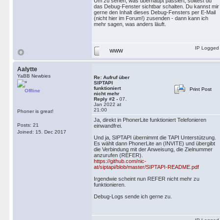
Um zu sehen, was überhaupt passiert, solltest du
das Debug-Fenster sichtbar schalten. Du kannst mir
gerne den Inhalt dieses Debug-Fensters per E-Mail
(nicht hier im Forum!) zusenden - dann kann ich
mehr sagen, was anders läuft.
IP Logged
WWW
Aalytte
YaBB Newbies
Re: Aufruf über
SIPTAPI
funktioniert
Print Post
Offline
nicht mehr
Reply #2 -
07.
Jan 2022 at
21:00
Phoner is great!
Ja, direkt in PhonerLite funktioniert Telefonieren
Posts: 21
einwandfrei.
Joined: 15. Dec 2017
Und ja, SIPTAPI übernimmt die TAPI Unterstützung.
Es wählt dann PhonerLite an (INVITE) und übergibt
die Verbindung mit der Anweisung, die Zielnummer
anzurufen (REFER).
https://github.com/nic-
at/siptapi/blob/master/SIPTAPI-README.pdf
Irgendwie scheint nun REFER nicht mehr zu
funktionieren.
Debug-Logs sende ich gerne zu.