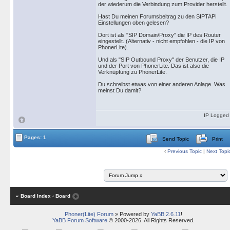
der wiederum die Verbindung zum Provider herstellt.
Hast Du meinen Forumsbeitrag zu den SIPTAPI
Einstellungen oben gelesen?
Dort ist als "SIP Domain/Proxy" die IP des Router
eingestellt. (Alternativ - nicht empfohlen - die IP von
PhonerLite).
Und als "SIP Outbound Proxy" der Benutzer, die IP
und der Port von PhonerLite. Das ist also die
Verknüpfung zu PhonerLite.
Du schreibst etwas von einer anderen Anlage. Was
meinst Du damit?
IP Logged
Pages: 1
Send Topic
Print
‹
Previous Topic
|
Next Topi
« Board Index
‹ Board
Phoner(Lite) Forum
» Powered by
YaBB 2.6.11
!
YaBB Forum Software
© 2000-2026. All Rights Reserved.