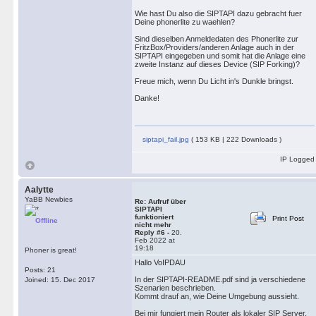
Wie hast Du also die SIPTAPI dazu gebracht fuer
Deine phonerlite zu waehlen?
Sind dieselben Anmeldedaten des Phonerlite zur
FritzBox/Providers/anderen Anlage auch in der
SIPTAPI eingegeben und somit hat die Anlage eine
zweite Instanz auf dieses Device (SIP Forking)?
Freue mich, wenn Du Licht in's Dunkle bringst.
Danke!
siptapi_fail.jpg
( 153 KB | 222 Downloads )
IP Logged
Aalytte
YaBB Newbies
Re: Aufruf über
SIPTAPI
funktioniert
Print Post
Offline
nicht mehr
Reply #6 -
20.
Feb 2022 at
19:18
Phoner is great!
Hallo VoIPDAU
Posts: 21
In der SIPTAPI-README.pdf sind ja verschiedene
Joined: 15. Dec 2017
Szenarien beschrieben.
Kommt drauf an, wie Deine Umgebung aussieht.
Bei mir fungiert mein Router als lokaler SIP Server,