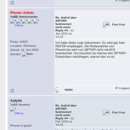
IP Logged
Phoner Admin
YaBB Administrator
Re: Aufruf über
SIPTAPI
funktioniert
Print Post
Offline
nicht mehr
Reply #3 -
11.
Jan 2022 at
14:23
Posts: 11822
Ich habe deine Logs bekommen. Es wird gar kein
Location: Germany
REFER empfangen. Die Rufannahme von
PhonerLite wird von SIPTAPI nicht mit ACK
Joined: 12. Oct 2003
beantwortet. Da müsstest du mal bei den SIPTAPI-
Gender:
Entwicklern nachfragen, warum das so ist.
IP Logged
WWW
Aalytte
YaBB Newbies
Re: Aufruf über
SIPTAPI
funktioniert
Print Post
Offline
nicht mehr
Reply #4 -
11.
Feb 2022 at
16:45
Phoner is great!