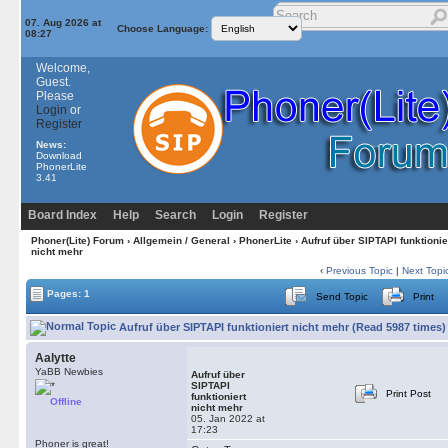
07. Aug 2026 at
Choose Language:
08:27
Welcome,
Guest.
Please
Login
or
Register
News:
Download
PhonerLite
3.41
Board Index
Help
Search
Login
Register
Phoner(Lite) Forum
›
Allgemein / General
›
PhonerLite
› Aufruf über SIPTAPI funktionie
nicht mehr
‹
Previous Topic
|
Next Topi
Pages: 1
Send Topic
Print
Aufruf über SIPTAPI funktioniert nicht mehr (Read 5987 times)
Aalytte
YaBB Newbies
Aufruf über
SIPTAPI
Print Post
funktioniert
Offline
nicht mehr
05. Jan 2022 at
17:23
Phoner is great!