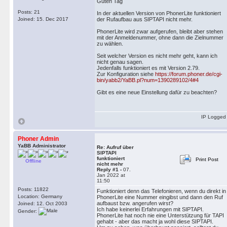
Guten Tag
Posts: 21
In der aktuellen Version von PhonerLite funktioniert
Joined: 15. Dec 2017
der Rufaufbau aus SIPTAPI nicht mehr.
PhonerLite wird zwar aufgerufen, bleibt aber stehen
mit der Anmeldenummer, ohne dann die Zielnummer
zu wählen.
Seit welcher Version es nicht mehr geht, kann ich
nicht genau sagen.
Jedenfalls funktioniert es mit Version 2.79.
Zur Konfiguration siehe
https://forum.phoner.de/cgi-
bin/yabb2/YaBB.pl?num=1390289102/4#4
Gibt es eine neue Einstellung dafür zu beachten?
IP Logged
Phoner Admin
YaBB Administrator
Re: Aufruf über
SIPTAPI
funktioniert
Print Post
Offline
nicht mehr
Reply #1 -
07.
Jan 2022 at
11:50
Posts: 11822
Funktioniert denn das Telefonieren, wenn du direkt in
Location: Germany
PhonerLite eine Nummer eingibst und dann den Ruf
aufbaust bzw. angerufen wirst?
Joined: 12. Oct 2003
Ich habe keinerlei Erfahrungen mit SIPTAPI.
Gender:
PhonerLite hat noch nie eine Unterstützung für TAPI
gehabt - aber das macht ja wohl diese SIPTAPI.