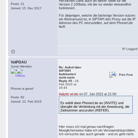
Herzlichen Dank auch an dieser Stelle für die
Posts: 21
Version 2.100beta, mit der es wieder einwandfrei
funktionert.
Joined: 15. Dec 2017
Für diejenigen, welche die bisherige Version nutzen:
ein Workaround ist, in SIPTAPI den Proxy auf die IP
Adresse des PC einzustellen, auf dem PhonerLite
läuft.
IP Logged
VoIPDAU
Junior Member
Re: Aufruf über
SIPTAPI
funktioniert
Print Post
Offline
nicht mehr
Reply #5 -
16.
Feb 2022 at
18:44
Phoner is great!
Aalytte wrote
on 07. Jan 2022 at 21:00:
Posts: 82
Joined: 12. Feb 2015
Es wählt dann PhonerLite an (INVITE) und
übergibt die Verbindung mit der Anweisung, die
Zielnummer anzurufen (REFER).
Hier muss ich mal genau nachfragen.
Moeglicherweise habe ich ein Verstaendnisproblem.
Ich versuche das auch gerade - und es geht nicht.