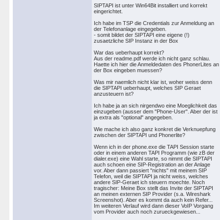
SIPTAPI ist unter Win64Bit installiert und korrekt
eingerichtet.
Ich habe im TSP die Credentials zur Anmeldung an
der Telefonanlage eingegeben.
- somit bildet der SIPTAPI eine eigene (!)
zusaetzliche SIP Instanz in der Box
War das ueberhaupt korrekt?
Aus der readme.pdf werde ich nicht ganz schlau.
Haette ich hier die Anmeldedaten des PhonerLites an
der Box eingeben muessen?
Was mir naemlich nicht klar ist, woher weiss denn
die SIPTAPI ueberhaupt, welches SIP Geraet
anzusteuern ist?
Ich habe ja an sich nirgendwo eine Moeglichkeit das
einzugeben (ausser dem "Phone-User". Aber der ist
ja extra als "optional" angegeben.
Wie mache ich also ganz konkret die Verknuepfung
zwischen der SIPTAPI und Phonerlite?
Wenn ich in der phone.exe die TAPI Session starte
oder in einem anderen TAPI Programm (wie zB der
dialer.exe) eine Wahl starte, so nimmt die SIPTAPI
auch schoen eine SIP-Registration an der Anlage
vor. Aber dann passiert "nichts" mit meinem SIP
Telefon, weil die SIPTAPI ja nicht weiss, welches
andere SIP-Geraet ich steuern moechte. Noch
tragischer: Meine Box stellt das Invite der SIPTAPI
an meinen externen SIP Provider (s.a. Wireshark
Screenshot). Aber es kommt da auch kein Refer...
Im weiteren Verlauf wird dann dieser VoIP Vorgang
vom Provider auch noch zurueckgewiesen...