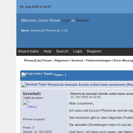
06. Aug 2026 at 16:07
Welcome, Guest. Please
Login
or
Register
News:
Download PhonerLite
3.41
Board Index
Help
Search
Login
Register
Phoner(Lite) Forum
›
Allgemein / General
›
Fehlermeldungen / Error Messa
Pages: 1
PhinerLite beendet Anrufe sofort beim annehmen (Rea
Dextella81
PhinerLite beendet Anrufe sofort beim an
12. Oct 2023 at 11:04
YaBB Newbies
Moin zusammen,
Offline
ich nutze seit kurzem PhonerLite und bin eig
Seit neuestem gibt es aber folgendes Proble
Phoner is great!
Die aktuellen Einstellungen habe ich mal als
Posts: 2
Joined: 12. Oct 2023
Und Sorry: Ich kann euch sagen, wie Narkos