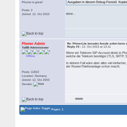
Ausgaben in diesem Debug-Fenster. Kopiere
Phoner is great!
Posts: 2
done...
Joined: 12. Oct 2023
Phoner Admin
Re: PhinerLite beendet Anrufe sofort bei
Reply #3 -
12. Oct 2023 at 13:11
YaBB Administrator
Wenn ein Telekom-SIP-Account direkt in Pho
Offline
welche die Telekom benötigst (TLS, SRTP, SA
In deinem Fall wäre aber alles viel einfache
der Router/Telefonanlage schon macht.
Posts: 11822
Location: Germany
Joined: 12. Oct 2003
Gender:
WWW
Pages: 1