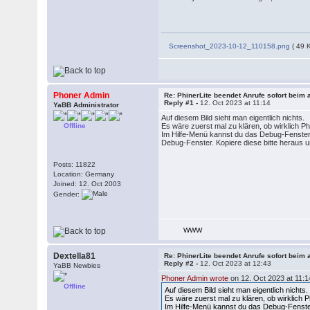
Screenshot_2023-10-12_110158.png
( 49 
Phoner Admin
Re: PhinerLite beendet Anrufe sofort bei
Reply #1 -
12. Oct 2023 at 11:14
YaBB Administrator
Auf diesem Bild sieht man eigentlich nichts.
Offline
Es wäre zuerst mal zu klären, ob wirklich
Im Hilfe-Menü kannst du das Debug-Fenster 
Debug-Fenster. Kopiere diese bitte heraus 
Posts: 11822
Location: Germany
Joined: 12. Oct 2003
Gender:
WWW
Dextella81
Re: PhinerLite beendet Anrufe sofort bei
Reply #2 -
12. Oct 2023 at 12:43
YaBB Newbies
Phoner Admin wrote
on 12. Oct 2023 at 11:1
Offline
Auf diesem Bild sieht man eigentlich nichts
Es wäre zuerst mal zu klären, ob wirklic
Im Hilfe-Menü kannst du das Debug-Fenster