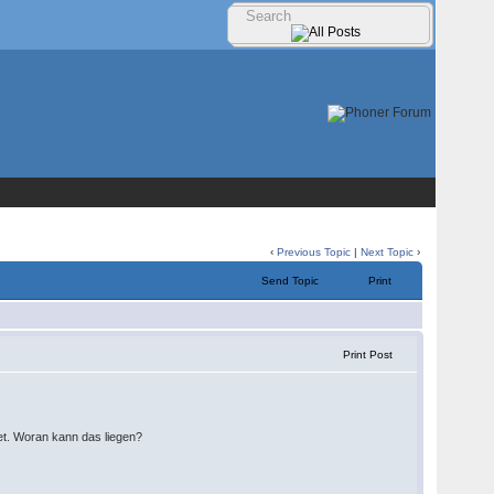
‹
Previous Topic
|
Next Topic
›
Send Topic
Print
Print Post
det. Woran kann das liegen?