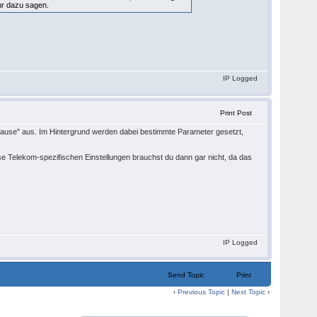
hr dazu sagen.
IP Logged
Print Post
uhause" aus. Im Hintergrund werden dabei bestimmte Parameter gesetzt,
diese Telekom-spezifischen Einstellungen brauchst du dann gar nicht, da das
IP Logged
Send Topic
Print
‹
Previous Topic
|
Next Topic
›