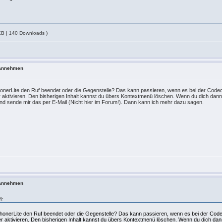
KB | 140 Downloads )
m annehmen
 PhonerLite den Ruf beendet oder die Gegenstelle? Das kann passieren, wenn es bei der Co
aktivieren. Den bisherigen Inhalt kannst du übers Kontextmenü löschen. Wenn du dich dann
und sende mir das per E-Mail (Nicht hier im Forum!). Dann kann ich mehr dazu sagen.
m annehmen
4:
.
h PhonerLite den Ruf beendet oder die Gegenstelle? Das kann passieren, wenn es bei der C
 aktivieren. Den bisherigen Inhalt kannst du übers Kontextmenü löschen. Wenn du dich dan