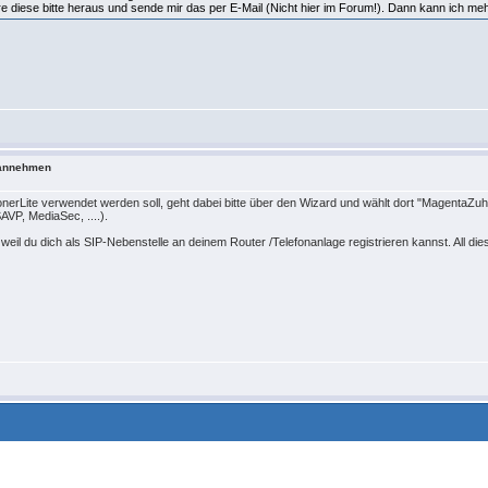
 diese bitte heraus und sende mir das per E-Mail (Nicht hier im Forum!). Dann kann ich me
m annehmen
nerLite verwendet werden soll, geht dabei bitte über den Wizard und wählt dort "MagentaZ
VP, MediaSec, ....).
r, weil du dich als SIP-Nebenstelle an deinem Router /Telefonanlage registrieren kannst. All 