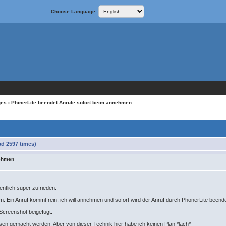
Choose Language:
ges
› PhinerLite beendet Anrufe sofort beim annehmen
d 2597 times)
nehmen
entlich super zufrieden.
m: Ein Anruf kommt rein, ich will annehmen und sofort wird der Anruf durch PhonerLite been
 Screenshot beigefügt.
en gemacht werden. Aber von dieser Technik hier habe ich keinen Plan *lach*