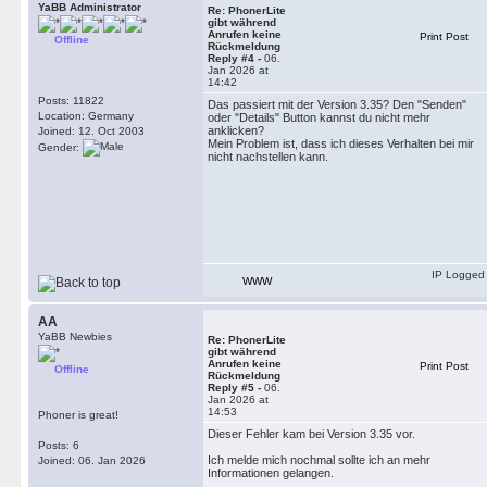
YaBB Administrator
Re: PhonerLite
gibt während
Anrufen keine
Print Post
Offline
Rückmeldung
Reply #4 -
06.
Jan 2026 at
14:42
Posts: 11822
Das passiert mit der Version 3.35? Den "Senden"
Location: Germany
oder "Details" Button kannst du nicht mehr
anklicken?
Joined: 12. Oct 2003
Mein Problem ist, dass ich dieses Verhalten bei mir
Gender:
nicht nachstellen kann.
IP Logged
WWW
AA
YaBB Newbies
Re: PhonerLite
gibt während
Anrufen keine
Print Post
Offline
Rückmeldung
Reply #5 -
06.
Jan 2026 at
14:53
Phoner is great!
Dieser Fehler kam bei Version 3.35 vor.
Posts: 6
Ich melde mich nochmal sollte ich an mehr
Joined: 06. Jan 2026
Informationen gelangen.