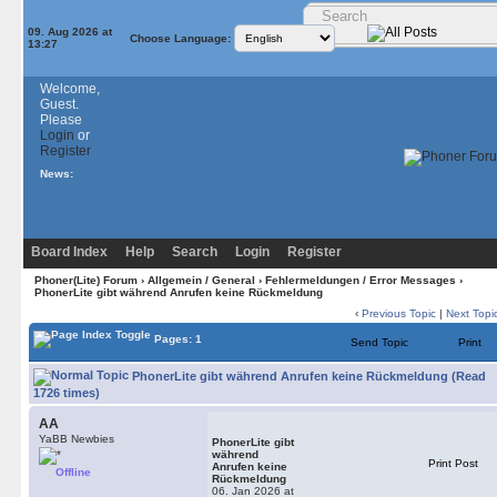
09. Aug 2026 at
Choose Language:
13:27
Welcome,
Guest.
Please
Login
or
Register
News:
Board Index
Help
Search
Login
Register
Phoner(Lite) Forum
›
Allgemein / General
›
Fehlermeldungen / Error Messages
›
PhonerLite gibt während Anrufen keine Rückmeldung
‹
Previous Topic
|
Next Topi
Pages: 1
Send Topic
Print
PhonerLite gibt während Anrufen keine Rückmeldung (Read
1726 times)
AA
YaBB Newbies
PhonerLite gibt
während
Print Post
Anrufen keine
Offline
Rückmeldung
06. Jan 2026 at