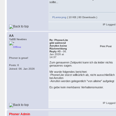
sollte...
PLerror.png
( 10 KB | 80 Downloads )
IP Logged
AA
YaBB Newbies
Re: PhonerLite
gibt während
Anrufen keine
Print Post
Offline
Rückmeldung
Reply #3 -
06.
Jan 2026 at
14:37
Phoner is great!
Zum genaueren Zeitpunkt kann ich da leider nichts
Posts: 6
genaueres sagen.
Joined: 06. Jan 2026
Mir wurde folgendes berichtet:
-PhonerLite stürzt willkürlich ab, nicht ausschließlich
bei Anrufen
-Anrufen werden gelegentlich "von alleine" aufgelegt
Es gebe kein merkbares Verhaltensmuster.
IP Logged
Phoner Admin