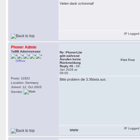
Vielen dank schonmal!
IP Logged
Phoner Admin
YaBB Administrator
Re: PhonerLite
gibt während
Anrufen keine
Print Post
Offline
Rückmeldung
Reply #6 -
08.
Jan 2026 at
09:00
Posts: 11822
Bitte probiere die 3.36beta aus.
Location: Germany
Joined: 12. Oct 2003
Gender:
IP Logged
WWW