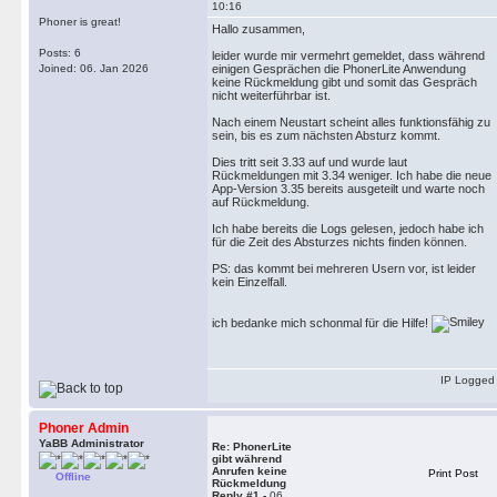
10:16
Phoner is great!
Hallo zusammen,
Posts: 6
leider wurde mir vermehrt gemeldet, dass während
Joined: 06. Jan 2026
einigen Gesprächen die PhonerLite Anwendung
keine Rückmeldung gibt und somit das Gespräch
nicht weiterführbar ist.
Nach einem Neustart scheint alles funktionsfähig zu
sein, bis es zum nächsten Absturz kommt.
Dies tritt seit 3.33 auf und wurde laut
Rückmeldungen mit 3.34 weniger. Ich habe die neue
App-Version 3.35 bereits ausgeteilt und warte noch
auf Rückmeldung.
Ich habe bereits die Logs gelesen, jedoch habe ich
für die Zeit des Absturzes nichts finden können.
PS: das kommt bei mehreren Usern vor, ist leider
kein Einzelfall.
ich bedanke mich schonmal für die Hilfe!
IP Logged
Phoner Admin
YaBB Administrator
Re: PhonerLite
gibt während
Anrufen keine
Print Post
Offline
Rückmeldung
Reply #1 -
06.