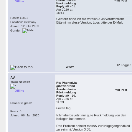
Print Post
Offline
Rückmeldung
Reply #8 -
01.
Apr 2026 at
16:41
Posts: 11822
Gestern habe ich die Version 3.38 veröffentlicht.
Location: Germany
Bitte nimm diese Version. Logs bitte per E-Mail.
Joined: 12. Oct 2003
Gender:
IP Logged
WWW
AA
YaBB Newbies
Re: PhonerLite
gibt während
Anrufen keine
Print Post
Offline
Rückmeldung
Reply #9 -
16.
Apr 2026 at
11:23
Phoner is great!
Guten tag,
Posts: 6
Ich habe bis jetzt nur gute Rückmeldung von den
Joined: 06. Jan 2026
Kollegen bekommen.
Das Problem scheint massiv zurückgegangen/fixed
zu sein mit Version 3.38.