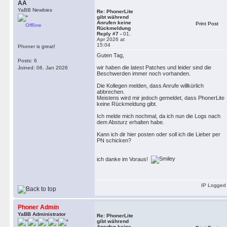
AA
YaBB Newbies
Re: PhonerLite
gibt während
Anrufen keine
Print Post
Offline
Rückmeldung
Reply #7 -
01.
Apr 2026 at
15:04
Phoner is great!
Guten Tag,
Posts: 6
wir haben die latest Patches und leider sind die
Joined: 06. Jan 2026
Beschwerden immer noch vorhanden.
Die Kollegen melden, dass Anrufe willkürlich
abbrechen.
Meistens wird mir jedoch gemeldet, dass PhonerLite
keine Rückmeldung gibt.
Ich melde mich nochmal, da ich nun die Logs nach
dem Absturz erhalten habe.
Kann ich dir hier posten oder soll ich die Lieber per
PN schicken?
ich danke im Voraus!
IP Logged
Phoner Admin
YaBB Administrator
Re: PhonerLite
gibt während
Anrufen keine