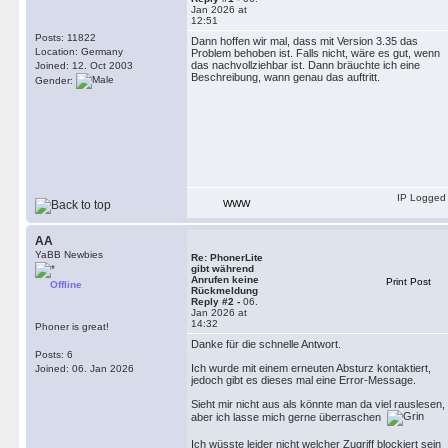
Jan 2026 at
12:51
Posts: 11822
Dann hoffen wir mal, dass mit Version 3.35 das
Location: Germany
Problem behoben ist. Falls nicht, wäre es gut, wenn
das nachvollziehbar ist. Dann bräuchte ich eine
Joined: 12. Oct 2003
Beschreibung, wann genau das auftritt.
Gender:
IP Logged
WWW
AA
YaBB Newbies
Re: PhonerLite
gibt während
Anrufen keine
Print Post
Offline
Rückmeldung
Reply #2 -
06.
Jan 2026 at
14:32
Phoner is great!
Danke für die schnelle Antwort.
Posts: 6
Ich wurde mit einem erneuten Absturz kontaktiert,
Joined: 06. Jan 2026
jedoch gibt es dieses mal eine Error-Message.
Sieht mir nicht aus als könnte man da viel rauslesen,
aber ich lasse mich gerne überraschen
Ich wüsste leider nicht welcher Zugriff blockiert sein