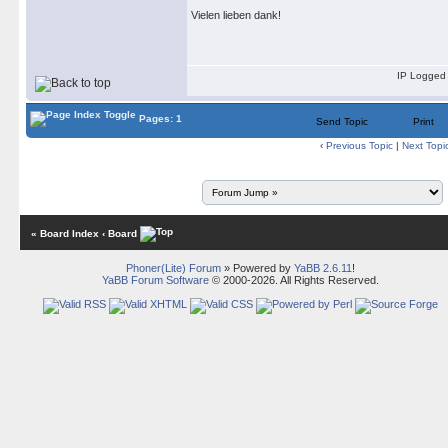
Vielen lieben dank!
IP Logged
Pages: 1
Send Topic
Print
‹
Previous Topic
|
Next Topi
« Board Index
‹ Board
Phoner(Lite) Forum
» Powered by
YaBB 2.6.11
!
YaBB Forum Software
© 2000-2026. All Rights Reserved.