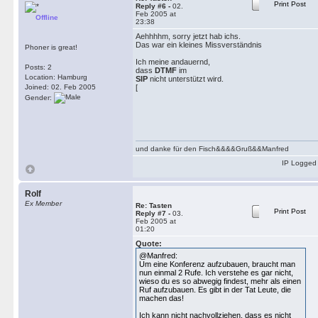
Print Post
Reply #6 -
02.
Feb 2005 at
Offline
23:38
Aehhhhm, sorry jetzt hab ichs.
Das war ein kleines Missverständnis
Phoner is great!
Ich meine andauernd,
Posts: 2
dass
DTMF
im
Location: Hamburg
SIP
nicht unterstützt wird.
Joined: 02. Feb 2005
[
Gender:
und danke für den Fisch&&&&Gruß&&Manfred
IP Logged
Rolf
Ex Member
Re: Tasten
Print Post
Reply #7 -
03.
Feb 2005 at
01:20
Quote:
@Manfred:
Um eine Konferenz aufzubauen, braucht man
nun einmal 2 Rufe. Ich verstehe es gar nicht,
wieso du es so abwegig findest, mehr als einen
Ruf aufzubauen. Es gibt in der Tat Leute, die
machen das!
Ich kann nicht nachvollziehen, dass es nicht