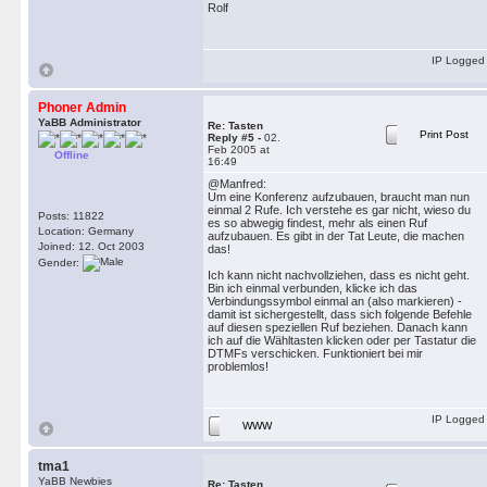
Rolf
IP Logged
Phoner Admin
YaBB Administrator
Re: Tasten
Print Post
Reply #5 -
02.
Feb 2005 at
Offline
16:49
@Manfred:
Um eine Konferenz aufzubauen, braucht man nun
einmal 2 Rufe. Ich verstehe es gar nicht, wieso du
Posts: 11822
es so abwegig findest, mehr als einen Ruf
Location: Germany
aufzubauen. Es gibt in der Tat Leute, die machen
Joined: 12. Oct 2003
das!
Gender:
Ich kann nicht nachvollziehen, dass es nicht geht.
Bin ich einmal verbunden, klicke ich das
Verbindungssymbol einmal an (also markieren) -
damit ist sichergestellt, dass sich folgende Befehle
auf diesen speziellen Ruf beziehen. Danach kann
ich auf die Wähltasten klicken oder per Tastatur die
DTMFs verschicken. Funktioniert bei mir
problemlos!
IP Logged
WWW
tma1
YaBB Newbies
Re: Tasten