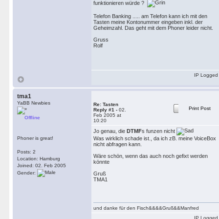
funktionieren würde ?
Telefon Banking ..... am Telefon kann ich mit den
Tasten meine Kontonummer eingeben inkl. der
Geheimzahl. Das geht mit dem Phoner leider nicht.
Gruss
Rolf
IP Logged
tma1
YaBB Newbies
Re: Tasten
Print Post
Reply #1 -
02.
Feb 2005 at
Offline
10:20
Jo genau, die
DTMF
s funzen nicht
Phoner is great!
Was wirklich schade ist., da ich zB. meine VoiceBox
nicht abfragen kann.
Posts: 2
Wäre schön, wenn das auch noch gefixt werden
Location: Hamburg
könnte
Joined: 02. Feb 2005
Gender:
Gruß
TMA1
und danke für den Fisch&&&&Gruß&&Manfred
IP Logged