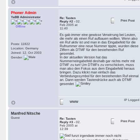
Phoner Admin
YaBB Administrator
Re: Tasten
Print Post
Reply #2 -
02.
Feb 2005 at
Offline
11:40
Es gab immer eine gewisse Verwirrung bei Leuten,
die mehr als einen Ruf aufbauen wollten. Wenn also
ein Ruf aktiv ist und man in das Eingabefeld für die
Posts: 11822
Rufnummer eine neue Nummer tippte, wurden diese
Location: Germany
Ziffern als DTMF für den bestehenden Ruf
Joined: 12. Oct 2003
gesendet.
In der aktuellen Version hat das
Gender:
Nummerneingabefeld deshalb gar nichts mehr mit
DTMF zu tun! Um DTMFs zu verschicken, muss
man also den Fokus aus dem Eingabefeld heraus
bringen. Dazu klickt man einfach das
Verbindungssymbol für den bestehenden Ruf einmal
an. Dann werden Tastendrücke auch als DTMF
gesendet
IP Logged
WWW
Manfred Nitsche
Guest
Re: Tasten
Print Post
Reply #3 -
02.
Feb 2005 at
12:39
funzt irgendwie immer noch nicht