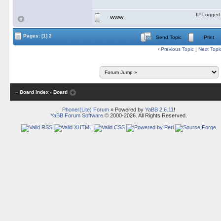
IP Logged
WWW
Pages:
[1]
2
Send Topic
Print
‹
Previous Topic
|
Next Topi
« Board Index
‹ Board
Phoner(Lite) Forum
» Powered by
YaBB 2.6.11
!
YaBB Forum Software
© 2000-2026. All Rights Reserved.