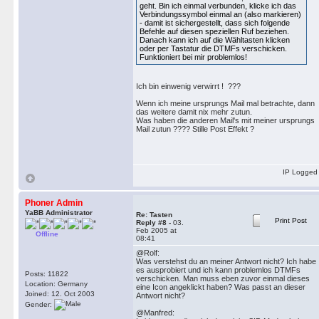
geht. Bin ich einmal verbunden, klicke ich das
Verbindungssymbol einmal an (also markieren)
- damit ist sichergestellt, dass sich folgende
Befehle auf diesen speziellen Ruf beziehen.
Danach kann ich auf die Wähltasten klicken
oder per Tastatur die DTMFs verschicken.
Funktioniert bei mir problemlos!
Ich bin einwenig verwirrt ! ???
Wenn ich meine ursprungs Mail mal betrachte, dann
das weitere damit nix mehr zutun.
Was haben die anderen Mail's mit meiner ursprungs
Mail zutun ???? Stille Post Effekt ?
IP Logged
Phoner Admin
YaBB Administrator
Re: Tasten
Print Post
Reply #8 -
03.
Feb 2005 at
Offline
08:41
@Rolf:
Was verstehst du an meiner Antwort nicht? Ich habe
es ausprobiert und ich kann problemlos DTMFs
Posts: 11822
verschicken. Man muss eben zuvor einmal dieses
Location: Germany
eine Icon angeklickt haben? Was passt an dieser
Joined: 12. Oct 2003
Antwort nicht?
Gender:
@Manfred: