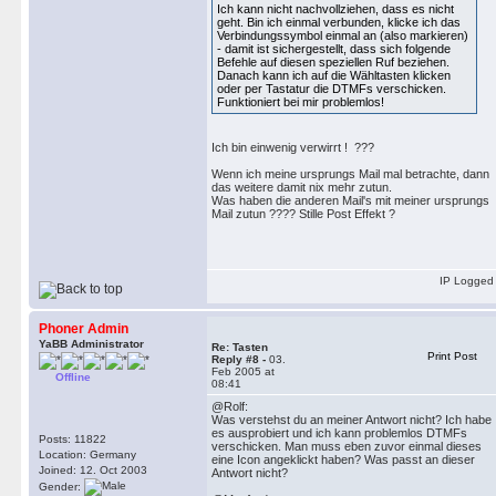
Ich kann nicht nachvollziehen, dass es nicht
geht. Bin ich einmal verbunden, klicke ich das
Verbindungssymbol einmal an (also markieren)
- damit ist sichergestellt, dass sich folgende
Befehle auf diesen speziellen Ruf beziehen.
Danach kann ich auf die Wähltasten klicken
oder per Tastatur die DTMFs verschicken.
Funktioniert bei mir problemlos!
Ich bin einwenig verwirrt ! ???
Wenn ich meine ursprungs Mail mal betrachte, dann
das weitere damit nix mehr zutun.
Was haben die anderen Mail's mit meiner ursprungs
Mail zutun ???? Stille Post Effekt ?
IP Logged
Phoner Admin
YaBB Administrator
Re: Tasten
Print Post
Reply #8 -
03.
Feb 2005 at
Offline
08:41
@Rolf:
Was verstehst du an meiner Antwort nicht? Ich habe
es ausprobiert und ich kann problemlos DTMFs
Posts: 11822
verschicken. Man muss eben zuvor einmal dieses
Location: Germany
eine Icon angeklickt haben? Was passt an dieser
Joined: 12. Oct 2003
Antwort nicht?
Gender: