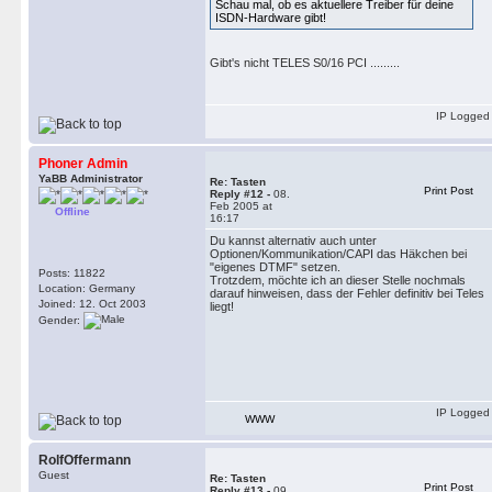
Schau mal, ob es aktuellere Treiber für deine
ISDN-Hardware gibt!
Gibt's nicht TELES S0/16 PCI .........
IP Logged
Phoner Admin
YaBB Administrator
Re: Tasten
Print Post
Reply #12 -
08.
Feb 2005 at
Offline
16:17
Du kannst alternativ auch unter
Optionen/Kommunikation/CAPI das Häkchen bei
"eigenes DTMF" setzen.
Posts: 11822
Trotzdem, möchte ich an dieser Stelle nochmals
Location: Germany
darauf hinweisen, dass der Fehler definitiv bei Teles
Joined: 12. Oct 2003
liegt!
Gender:
IP Logged
WWW
RolfOffermann
Guest
Re: Tasten
Print Post
Reply #13 -
09.