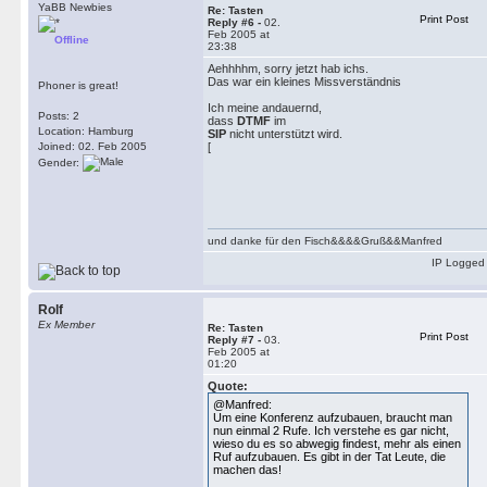
YaBB Newbies
Re: Tasten
Print Post
Reply #6 -
02.
Feb 2005 at
Offline
23:38
Aehhhhm, sorry jetzt hab ichs.
Das war ein kleines Missverständnis
Phoner is great!
Ich meine andauernd,
Posts: 2
dass
DTMF
im
Location: Hamburg
SIP
nicht unterstützt wird.
Joined: 02. Feb 2005
[
Gender:
und danke für den Fisch&&&&Gruß&&Manfred
IP Logged
Rolf
Ex Member
Re: Tasten
Print Post
Reply #7 -
03.
Feb 2005 at
01:20
Quote:
@Manfred:
Um eine Konferenz aufzubauen, braucht man
nun einmal 2 Rufe. Ich verstehe es gar nicht,
wieso du es so abwegig findest, mehr als einen
Ruf aufzubauen. Es gibt in der Tat Leute, die
machen das!