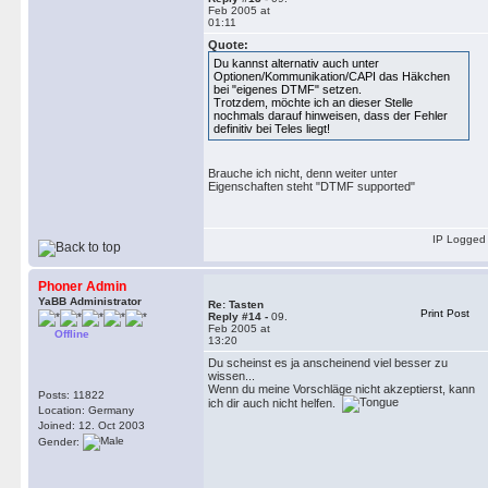
Feb 2005 at
01:11
Quote:
Du kannst alternativ auch unter
Optionen/Kommunikation/CAPI das Häkchen
bei "eigenes DTMF" setzen.
Trotzdem, möchte ich an dieser Stelle
nochmals darauf hinweisen, dass der Fehler
definitiv bei Teles liegt!
Brauche ich nicht, denn weiter unter
Eigenschaften steht "DTMF supported"
IP Logged
Phoner Admin
YaBB Administrator
Re: Tasten
Print Post
Reply #14 -
09.
Feb 2005 at
Offline
13:20
Du scheinst es ja anscheinend viel besser zu
wissen...
Wenn du meine Vorschläge nicht akzeptierst, kann
Posts: 11822
ich dir auch nicht helfen.
Location: Germany
Joined: 12. Oct 2003
Gender: