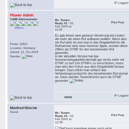
IP Logged
Phoner Admin
YaBB Administrator
Re: Tasten
Print Post
Reply #2 -
02.
Feb 2005 at
Offline
11:40
Es gab immer eine gewisse Verwirrung bei Leuten,
die mehr als einen Ruf aufbauen wollten. Wenn also
ein Ruf aktiv ist und man in das Eingabefeld für die
Posts: 11822
Rufnummer eine neue Nummer tippte, wurden diese
Location: Germany
Ziffern als DTMF für den bestehenden Ruf
Joined: 12. Oct 2003
gesendet.
In der aktuellen Version hat das
Gender:
Nummerneingabefeld deshalb gar nichts mehr mit
DTMF zu tun! Um DTMFs zu verschicken, muss
man also den Fokus aus dem Eingabefeld heraus
bringen. Dazu klickt man einfach das
Verbindungssymbol für den bestehenden Ruf einmal
an. Dann werden Tastendrücke auch als DTMF
gesendet
IP Logged
WWW
Manfred Nitsche
Guest
Re: Tasten
Print Post
Reply #3 -
02.
Feb 2005 at
12:39
funzt irgendwie immer noch nicht