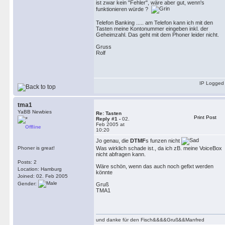
ist zwar kein "Fehler", wäre aber gut, wenn's
funktionieren würde ?
Telefon Banking ..... am Telefon kann ich mit den
Tasten meine Kontonummer eingeben inkl. der
Geheimzahl. Das geht mit dem Phoner leider nicht.
Gruss
Rolf
IP Logged
tma1
YaBB Newbies
Re: Tasten
Print Post
Reply #1 -
02.
Feb 2005 at
Offline
10:20
Jo genau, die
DTMF
s funzen nicht
Phoner is great!
Was wirklich schade ist., da ich zB. meine VoiceBox
nicht abfragen kann.
Posts: 2
Wäre schön, wenn das auch noch gefixt werden
Location: Hamburg
könnte
Joined: 02. Feb 2005
Gender:
Gruß
TMA1
und danke für den Fisch&&&&Gruß&&Manfred