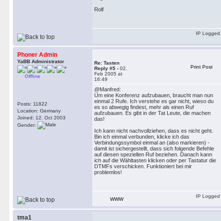
Rolf
IP Logged
Phoner Admin
YaBB Administrator
Re: Tasten
Print Post
Reply #5 -
02.
Feb 2005 at
Offline
16:49
@Manfred:
Um eine Konferenz aufzubauen, braucht man nun
einmal 2 Rufe. Ich verstehe es gar nicht, wieso du
Posts: 11822
es so abwegig findest, mehr als einen Ruf
Location: Germany
aufzubauen. Es gibt in der Tat Leute, die machen
Joined: 12. Oct 2003
das!
Gender:
Ich kann nicht nachvollziehen, dass es nicht geht.
Bin ich einmal verbunden, klicke ich das
Verbindungssymbol einmal an (also markieren) -
damit ist sichergestellt, dass sich folgende Befehle
auf diesen speziellen Ruf beziehen. Danach kann
ich auf die Wähltasten klicken oder per Tastatur die
DTMFs verschicken. Funktioniert bei mir
problemlos!
IP Logged
WWW
tma1