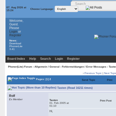
07. Aug 2026 at
Choose Language:
15:24
Welcome,
Guest.
Please
Login
or
Register
News:
Download
PhonerLite
3.41
Board Index
Help
Search
Login
Register
Phoner(Lite) Forum
›
Allgemein / General
›
Fehlermeldungen / Error Messages
› Taste
‹
Previous Topic
|
Next Topi
Pages:
[1]
2
Send Topic
Print
Tasten (Read 16211 times)
Rolf
Ex Member
Tasten
Print Post
01. Feb 2005 at
01:10
Hi,