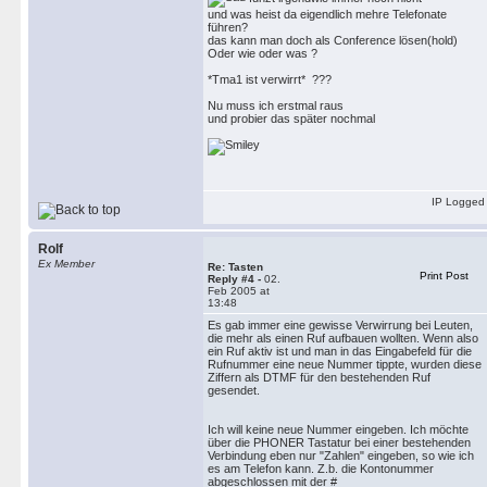
und was heist da eigendlich mehre Telefonate
führen?
das kann man doch als Conference lösen(hold)
Oder wie oder was ?
*Tma1 ist verwirrt* ???
Nu muss ich erstmal raus
und probier das später nochmal
IP Logged
Rolf
Ex Member
Re: Tasten
Print Post
Reply #4 -
02.
Feb 2005 at
13:48
Es gab immer eine gewisse Verwirrung bei Leuten,
die mehr als einen Ruf aufbauen wollten. Wenn also
ein Ruf aktiv ist und man in das Eingabefeld für die
Rufnummer eine neue Nummer tippte, wurden diese
Ziffern als DTMF für den bestehenden Ruf
gesendet.
Ich will keine neue Nummer eingeben. Ich möchte
über die PHONER Tastatur bei einer bestehenden
Verbindung eben nur "Zahlen" eingeben, so wie ich
es am Telefon kann. Z.b. die Kontonummer
abgeschlossen mit der #