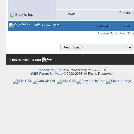
IP Logged
WWW
Pages:
[1]
2
Send Topic
Print
‹
Previous Topic
|
Next Topi
« Board Index
‹ Board
Phoner(Lite) Forum
» Powered by
YaBB 2.6.11
!
YaBB Forum Software
© 2000-2026. All Rights Reserved.