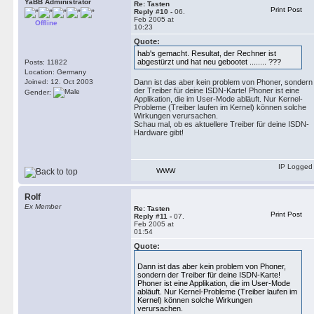
YaBB Administrator
Re: Tasten
Print Post
Reply #10 -
06.
Feb 2005 at
Offline
10:23
Quote:
hab's gemacht. Resultat, der Rechner ist
abgestürzt und hat neu gebootet ........ ???
Posts: 11822
Location: Germany
Joined: 12. Oct 2003
Dann ist das aber kein problem von Phoner, sondern
der Treiber für deine ISDN-Karte! Phoner ist eine
Gender:
Applikation, die im User-Mode abläuft. Nur Kernel-
Probleme (Treiber laufen im Kernel) können solche
Wirkungen verursachen.
Schau mal, ob es aktuellere Treiber für deine ISDN-
Hardware gibt!
IP Logged
WWW
Rolf
Ex Member
Re: Tasten
Print Post
Reply #11 -
07.
Feb 2005 at
01:54
Quote:
Dann ist das aber kein problem von Phoner,
sondern der Treiber für deine ISDN-Karte!
Phoner ist eine Applikation, die im User-Mode
abläuft. Nur Kernel-Probleme (Treiber laufen im
Kernel) können solche Wirkungen
verursachen.