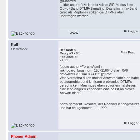
@Manfred:
Leider unterstütze ich derzeit im SIP-Modus kein
Out-of-Band DTMF-Signalling. Das stimmt. In-Band
(also als Pieptöne) sollten die DTMFs aber
übertragen werden...
IP Logged
WWW
Rolf
Ex Member
Re: Tasten
Print Post
Reply #9 -
04.
Feb 2005 at
21:21
[quote author=Forum Admin
link=board=bugs;num=1107216648;start=0#8
date=02/03/05 um 08:41:21]@Rolf:
Was verstehst du an meiner Antwort nicht? Ich habe
es ausprobiert und ich kann problemlos DTMFs
verschicken. Man muss eben zuvor einmal dieses
eine Icon angeklickt haben? Was passt an dieser
Antwort nicht?
hab's gemacht. Resultat, der Rechner ist abgestürzt
und hat neu gebootet ........ ???
IP Logged
Phoner Admin