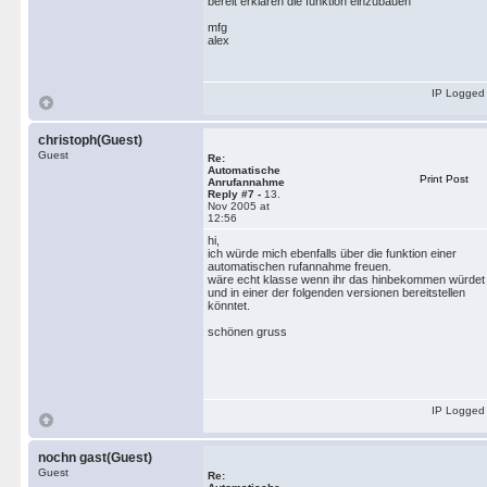
bereit erklären die funktion einzubauen
mfg
alex
IP Logged
christoph(Guest)
Guest
Re:
Automatische
Print Post
Anrufannahme
Reply #7 -
13.
Nov 2005 at
12:56
hi,
ich würde mich ebenfalls über die funktion einer
automatischen rufannahme freuen.
wäre echt klasse wenn ihr das hinbekommen würdet
und in einer der folgenden versionen bereitstellen
könntet.
schönen gruss
IP Logged
nochn gast(Guest)
Guest
Re: