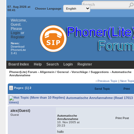
07. Aug 2026 at
Choose Language:
08:41
Welcome,
Guest.
Please
Login
or
Register
News:
Download
PhonerLite
3.41
Board Index
Help
Search
Login
Register
Phoner(Lite) Forum
›
Allgemein / General
›
Vorschläge / Suggestions
› Automatische
Anrufannahme
‹
Previous Topic
|
Next Topi
Pages:
[1]
2
Send Topic
Print
Automatische Anrufannahme (Read 17013
times)
alex(Guest)
Guest
Automatische
Print Post
Anrufannahme
10. Nov 2005 at
20:23
hallo