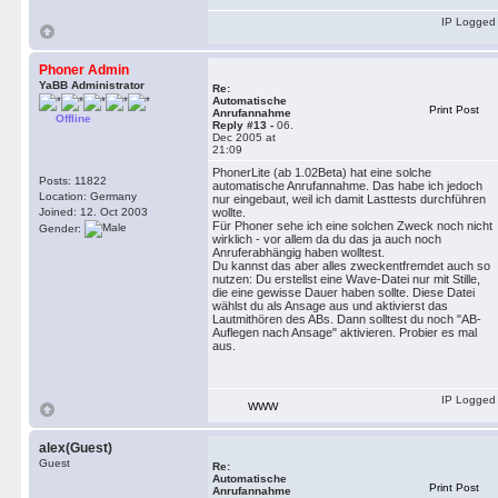
IP Logged
Phoner Admin
YaBB Administrator
Re:
Automatische
Print Post
Anrufannahme
Offline
Reply #13 -
06.
Dec 2005 at
21:09
PhonerLite (ab 1.02Beta) hat eine solche
Posts: 11822
automatische Anrufannahme. Das habe ich jedoch
Location: Germany
nur eingebaut, weil ich damit Lasttests durchführen
Joined: 12. Oct 2003
wollte.
Für Phoner sehe ich eine solchen Zweck noch nicht
Gender:
wirklich - vor allem da du das ja auch noch
Anruferabhängig haben wolltest.
Du kannst das aber alles zweckentfremdet auch so
nutzen: Du erstellst eine Wave-Datei nur mit Stille,
die eine gewisse Dauer haben sollte. Diese Datei
wählst du als Ansage aus und aktivierst das
Lautmithören des ABs. Dann solltest du noch "AB-
Auflegen nach Ansage" aktivieren. Probier es mal
aus.
IP Logged
WWW
alex(Guest)
Guest
Re:
Automatische
Print Post
Anrufannahme