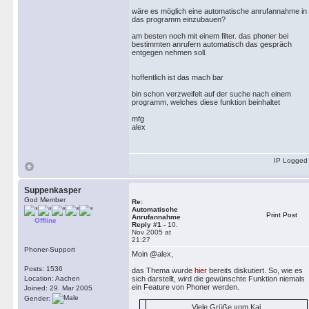
wäre es möglich eine automatische anrufannahme in
das programm einzubauen?
am besten noch mit einem filter. das phoner bei
bestimmten anrufern automatisch das gespräch
entgegen nehmen soll.
hoffentlich ist das mach bar
bin schon verzweifelt auf der suche nach einem
programm, welches diese funktion beinhaltet
mfg
alex
IP Logged
Suppenkasper
God Member
Re:
Automatische
Print Post
Anrufannahme
Offline
Reply #1 -
10.
Nov 2005 at
21:27
Phoner-Support
Moin @alex,
Posts: 1536
das Thema wurde
hier
bereits diskutiert. So, wie es
Location: Aachen
sich darstellt, wird die gewünschte Funktion niemals
ein Feature von Phoner werden.
Joined: 29. Mar 2005
Gender:
Viele Grüße vom Kai