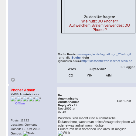
Zu den Umfragen:
Wie nutzt DU Phoner?
Auf welchem System verwendest DU
Phoner?
Vor'm Posten
www.google.de/logos/Logo_25wht.gif
und die
Suche
nicht
ignorieren.&&&&
http://klassentreffen.laschet-stein.de
IP Logged
WWW
Skype/VoIP
ICQ
YIM
AIM
Phoner Admin
YaBB Administrator
Re:
Automatische
Print Post
Anrufannahme
Offline
Reply #5 -
12.
Nov 2005 at
07:45
Welchen Sinn macht eine automatische
Posts: 11822
Rufannahme, wenn man keine Ansage einspielen will
Location: Germany
oder etwas aufnehmen möchte.
Joined: 12. Oct 2003
Erkläre mir dein Vorhaben und alles ist möglich
Gender: