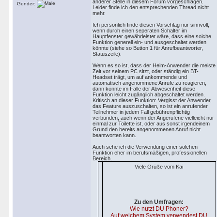
anderer Stelle in diesem Forum vorgeschlagen.
Gender:
Leider finde ich den entsprechenden Thread nicht
mehr.
Ich persönlich finde diesen Vorschlag nur sinnvoll,
wenn durch einen seperaten Schalter im
Hauptfenster gewährleistet wäre, dass eine solche
Funktion generell ein- und ausgeschaltet werden
könnte (siehe so Button 1 für Anrufbeantworter,
Statuszeile).
Wenn es so ist, dass der Heim-Anwender die meiste
Zeit vor seinem PC sitzt, oder ständig ein BT-
Headset trägt, um auf ankommende und
automatisch angenommene Anrufe zu reagieren,
dann könnte im Falle der Abwesenheit diese
Funktion leicht zugänglich abgeschaltet werden.
Kritisch an dieser Funktion: Vergisst der Anwender,
das Feature auszuschalten, so ist ein anrufender
Teilnehmer in jedem Fall gebührenpflichtig
verbunden, auch wenn der Angerufene vielleicht nur
einmal zur Toilette ist, oder aus sonst irgendeinem
Grund den bereits angenommenen Anruf nicht
beantworten kann.
Auch sehe ich die Verwendung einer solchen
Funktion eher im berufsmäßigen, professionellen
Bereich.
Viele Grüße vom Kai
Zu den Umfragen:
Wie nutzt DU Phoner?
Auf welchem System verwendest DU