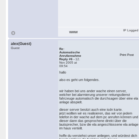
IP Logged
WWW
alex(Guest)
Guest
Re:
Automatische
Print Post
Anrufannahme
Reply #6 -
12.
Nov 2005 at
09:54
hallo
also es geht um folgendes.
wir haben bei uns ander wache einen server,
welcher bei alarmierung unserer rettungsdienst
fahrzeuge automatisch die durchsagen über eine ela
anlage abspielt.
dieser server besitzt auch eine isdn karte.
jetzt wollten wir es realisieren, das wir von jedem
telefon in der wache auf dem pc anrufen können und
dieser dann das gesprochene direkt über die
lautsprecher, bzw die ela angeschlossene ela anlage
im haus verteilt.
hoffe du verstehst unser anliegen, und würdest dich