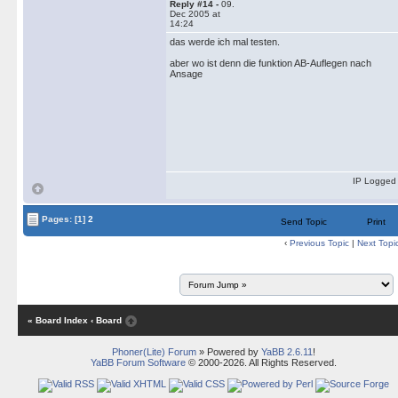
Reply #14 -
09.
Dec 2005 at
14:24
das werde ich mal testen.
aber wo ist denn die funktion AB-Auflegen nach
Ansage
IP Logged
Pages:
[1]
2
Send Topic
Print
‹
Previous Topic
|
Next Topi
« Board Index
‹ Board
Phoner(Lite) Forum
» Powered by
YaBB 2.6.11
!
YaBB Forum Software
© 2000-2026. All Rights Reserved.