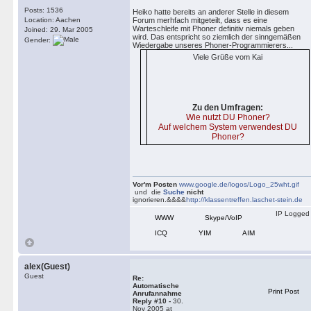
Posts: 1536
Heiko hatte bereits an anderer Stelle in diesem
Location: Aachen
Forum merhfach mitgeteilt, dass es eine
Warteschleife mit Phoner definitiv niemals geben
Joined: 29. Mar 2005
wird. Das entspricht so ziemlich der sinngemäßen
Gender:
Wiedergabe unseres Phoner-Programmierers...
Viele Grüße vom Kai
Zu den Umfragen:
Wie nutzt DU Phoner?
Auf welchem System verwendest DU
Phoner?
Vor'm Posten
www.google.de/logos/Logo_25wht.gif
und die
Suche
nicht
ignorieren.&&&&
http://klassentreffen.laschet-stein.de
IP Logged
WWW
Skype/VoIP
ICQ
YIM
AIM
alex(Guest)
Guest
Re:
Automatische
Print Post
Anrufannahme
Reply #10 -
30.
Nov 2005 at