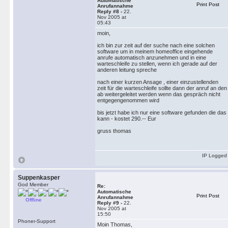
Automatische
Print Post
Anrufannahme
Reply #8 -
22.
Nov 2005 at
05:43
moin,
ich bin zur zeit auf der suche nach eine solchen
software um in meinem homeoffice eingehende
anrufe automatisch anzunehmen und in eine
warteschleife zu stellen, wenn ich gerade auf der
anderen leitung spreche
nach einer kurzen Ansage , einer einzustellenden
zeit für die warteschleife sollte dann der anruf an den
ab weitergeleitet werden wenn das gespräch nicht
entgegengenommen wird
bis jetzt habe ich nur eine software gefunden die das
kann - kostet 290.-- Eur
gruss thomas
IP Logged
Suppenkasper
God Member
Re:
Automatische
Print Post
Anrufannahme
Offline
Reply #9 -
22.
Nov 2005 at
15:50
Phoner-Support
Moin Thomas,