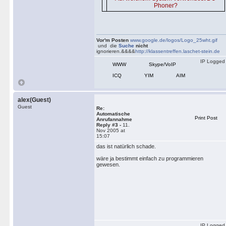
Phoner?
Vor'm Posten
www.google.de/logos/Logo_25wht.gif
und die
Suche
nicht
ignorieren.&&&&
http://klassentreffen.laschet-stein.de
IP Logged
WWW
Skype/VoIP
ICQ
YIM
AIM
alex(Guest)
Guest
Re:
Automatische
Print Post
Anrufannahme
Reply #3 -
11.
Nov 2005 at
15:07
das ist natürlich schade.
wäre ja bestimmt einfach zu programmieren
gewesen.
IP Logged