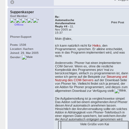
Suppenkasper
God Member
Re:
Automatische
Print Post
Anrufannahme
Offline
Reply #4 -
11.
Nov 2005 at
15:37
Phoner-Support
Moin @alex,
Posts: 1536
ich kann natürlich nicht für
Heiko
, den
Location: Aachen
Programmierer, sprechen. Er alleine entscheidet,
was in das Programm implementiert wird, und was
Joined: 29. Mar 2005
nicht.
Gender:
Andererseits: Phoner hat einen implementierten
COM-Server. Wenn es, ohne die restliche
Komplexität des Programmes jetzt 'mal zu
berücksichtigen, einfach zu programmieren ist, dann
weise ich gerne auf die Beispiele zur
Steuerung und
Nutzung des COM-Servers
auf der Download-Seite
von Phoner hin. Vielleicht findet sich ja jemand, der
ein Addon für Phoner programmiert, und dieses zum
allgemeinen Download zur Verfügung stellt
.
Die Aufgabenstellung ist ja vergleichsweise simpel:
Das Addon soll bei einem eingehenden Anruf Phoner
diesen Anruf automatisch annehmen lassen.
Hinsichtlich der Anruferverwaltung sollte ein solches
Addon in Abhängigkeit vom Phoner-Telefonbuch in
einer eigenen Datei speichern, bei welchem Anrufer
der Anruf automatisch entgegen genommen wird.
Viele Grüße vom Kai