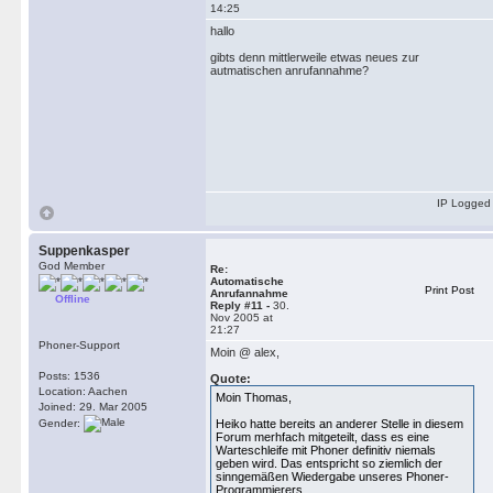
14:25
hallo
gibts denn mittlerweile etwas neues zur
autmatischen anrufannahme?
IP Logged
Suppenkasper
God Member
Re:
Automatische
Print Post
Anrufannahme
Offline
Reply #11 -
30.
Nov 2005 at
21:27
Phoner-Support
Moin @ alex,
Posts: 1536
Quote:
Location: Aachen
Moin Thomas,
Joined: 29. Mar 2005
Gender:
Heiko hatte bereits an anderer Stelle in diesem
Forum merhfach mitgeteilt, dass es eine
Warteschleife mit Phoner definitiv niemals
geben wird. Das entspricht so ziemlich der
sinngemäßen Wiedergabe unseres Phoner-
Programmierers...