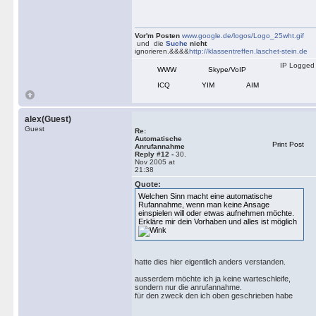
Vor'm Posten
www.google.de/logos/Logo_25wht.gif
und die
Suche
nicht
ignorieren.&&&&
http://klassentreffen.laschet-stein.de
IP Logged
WWW
Skype/VoIP
ICQ
YIM
AIM
alex(Guest)
Guest
Re:
Automatische
Print Post
Anrufannahme
Reply #12 -
30.
Nov 2005 at
21:38
Quote:
Welchen Sinn macht eine automatische
Rufannahme, wenn man keine Ansage
einspielen will oder etwas aufnehmen möchte.
Erkläre mir dein Vorhaben und alles ist möglich
hatte dies hier eigentlich anders verstanden.
ausserdem möchte ich ja keine warteschleife,
sondern nur die anrufannahme.
für den zweck den ich oben geschrieben habe