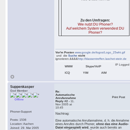
Zu den Umfragen:
Wie nutzt DU Phoner?
Auf welchem System verwendest DU
Phoner?
Vor'm Posten
www.google.de/logos/Logo_25wht.gif
und die
Suche
nicht
ignorieren.&&&&
http://klassentreffen.laschet-stein.de
IP Logged
WWW
Skype/VoIP
ICQ
YIM
AIM
Suppenkasper
God Member
Re:
Automatische
Print Post
Anrufannahme
Offline
Reply #2 -
11.
Nov 2005 at
10:45
Phoner-Support
Nachtrag:
Posts: 1536
Eine automatische Anrufannahme, d. h. die Annahme
Location: Aachen
eines Anrufes durch Phoner,
ohne das eine Audio-
Datei eingespielt wird
, wurde auch bereits an
Joined: 29. Mar 2005