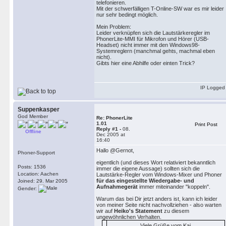
telefonieren.
Mit der schwerfälligen T-Online-SW war es mir leider
nur sehr bedingt möglich.
Mein Problem:
Leider verknüpfen sich die Lautstärkeregler im
PhonerLite-MMI für Mikrofon und Hörer (USB-
Headset) nicht immer mit den Windows98-
Systemreglern (manchmal gehts, machmal eben
nicht).
Gibts hier eine Abhilfe oder einten Trick?
IP Logged
Suppenkasper
God Member
Re: PhonerLite
1.01
Print Post
Reply #1 -
08.
Offline
Dec 2005 at
16:40
Hallo @Gernot,
Phoner-Support
eigentlich (und dieses Wort relativiert bekanntlich
Posts: 1536
immer die eigene Aussage) sollten sich die
Location: Aachen
Lautstärke-Regler vom Windows-Mixer und Phoner
für das eingestellte Wiedergabe- und
Joined: 29. Mar 2005
Aufnahmegerät
immer miteinander "koppeln".
Gender:
Warum das bei Dir jetzt anders ist, kann ich leider
von meiner Seite nicht nachvollziehen - also warten
wir auf
Heiko's Statement
zu diesem
ungewöhnlichen Verhalten.
Viele Grüße vom Kai