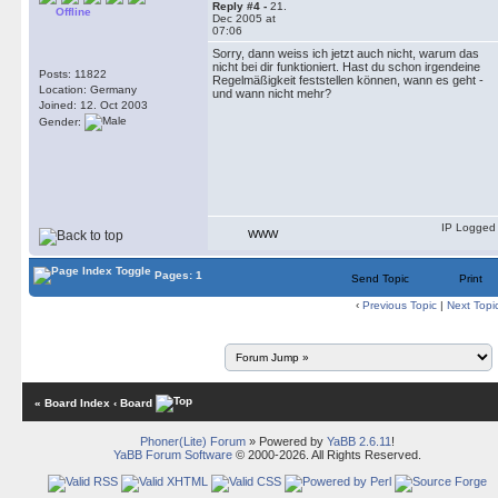
Reply #4 -
21.
Offline
Dec 2005 at
07:06
Sorry, dann weiss ich jetzt auch nicht, warum das
nicht bei dir funktioniert. Hast du schon irgendeine
Posts: 11822
Regelmäßigkeit feststellen können, wann es geht -
Location: Germany
und wann nicht mehr?
Joined: 12. Oct 2003
Gender:
IP Logged
WWW
Pages: 1
Send Topic
Print
‹
Previous Topic
|
Next Topi
« Board Index
‹ Board
Phoner(Lite) Forum
» Powered by
YaBB 2.6.11
!
YaBB Forum Software
© 2000-2026. All Rights Reserved.