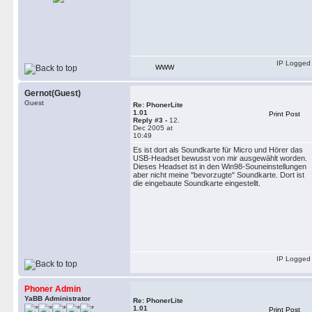
IP Logged
WWW
Gernot(Guest)
Guest
Re: PhonerLite
1.01
Print Post
Reply #3 -
12.
Dec 2005 at
10:49
Es ist dort als Soundkarte für Micro und Hörer das
USB-Headset bewusst von mir ausgewählt worden.
Dieses Headset ist in den Win98-Souneinstellungen
aber nicht meine "bevorzugte" Soundkarte. Dort ist
die eingebaute Soundkarte eingestellt.
IP Logged
Phoner Admin
YaBB Administrator
Re: PhonerLite
1.01
Print Post