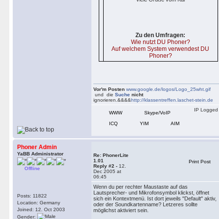
Zu den Umfragen:
Wie nutzt DU Phoner?
Auf welchem System verwendest DU
Phoner?
Vor'm Posten
www.google.de/logos/Logo_25wht.gif
und die
Suche
nicht
ignorieren.&&&&
http://klassentreffen.laschet-stein.de
IP Logged
WWW
Skype/VoIP
ICQ
YIM
AIM
Phoner Admin
YaBB Administrator
Re: PhonerLite
1.01
Print Post
Reply #2 -
12.
Offline
Dec 2005 at
06:45
Wenn du per rechter Maustaste auf das
Lautsprecher- und Mikrofonsymbol klickst, öffnet
Posts: 11822
sich ein Kontextmenü. Ist dort jeweils "Default" aktiv,
Location: Germany
oder der Soundkartenname? Letzeres sollte
Joined: 12. Oct 2003
möglichst aktiviert sein.
Gender: