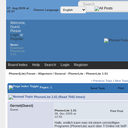
07. Aug 2026 at
Choose Language:
22:37
Welcome,
Guest.
Please
Login
or
Register
News:
Download
PhonerLite
3.41
Board Index
Help
Search
Login
Register
Phoner(Lite) Forum
›
Allgemein / General
›
PhonerLite
› PhonerLite 1.01
‹
Previous Topic
|
Next Topi
Pages: 1
Send Topic
Print
PhonerLite 1.01 (Read 7042 times)
Gernot(Guest)
Guest
PhonerLite 1.01
Print Post
08. Dec 2005 at
12:52
Hallo, endlich kann man mit einem vernünftigen
Programm (PhonerLite) auch über T-Online mit VoIP