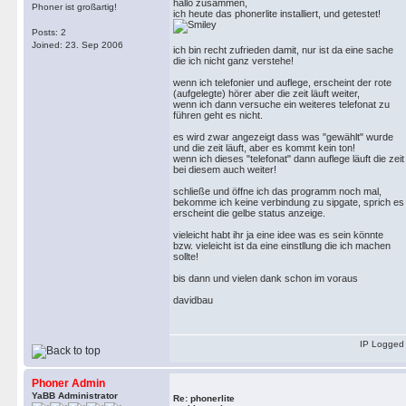
hallo zusammen,
Phoner ist großartig!
ich heute das phonerlite installiert, und getestet!
Posts: 2
Joined: 23. Sep 2006
ich bin recht zufrieden damit, nur ist da eine sache
die ich nicht ganz verstehe!
wenn ich telefonier und auflege, erscheint der rote
(aufgelegte) hörer aber die zeit läuft weiter,
wenn ich dann versuche ein weiteres telefonat zu
führen geht es nicht.
es wird zwar angezeigt dass was "gewählt" wurde
und die zeit läuft, aber es kommt kein ton!
wenn ich dieses "telefonat" dann auflege läuft die zeit
bei diesem auch weiter!
schließe und öffne ich das programm noch mal,
bekomme ich keine verbindung zu sipgate, sprich es
erscheint die gelbe status anzeige.
vieleicht habt ihr ja eine idee was es sein könnte
bzw. vieleicht ist da eine einstllung die ich machen
sollte!
bis dann und vielen dank schon im voraus
davidbau
IP Logged
Phoner Admin
YaBB Administrator
Re: phonerlite