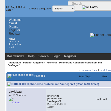
09. Aug 2026 at
Choose Language:
12:17
Welcome,
Guest.
Please
Login
or
Register
News:
Download
PhonerLite
3.41
Board Index
Help
Search
Login
Register
Phoner(Lite) Forum
›
Allgemein / General
›
PhonerLite
› phonerlite problem mit
"auflegen"!
‹
Previous Topic
|
Next Topi
Pages: 1
Send Topic
Print
phonerlite problem mit "auflegen"! (Read 6294 times)
davidbau
YaBB Newbies
phonerlite
problem mit
Print Post
"auflegen"!
Offline
23. Sep 2006 at
11:55