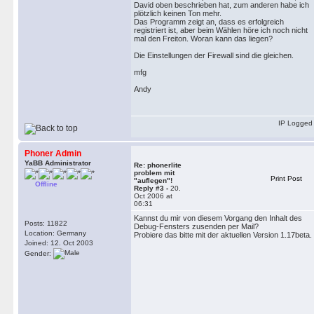
David oben beschrieben hat, zum anderen habe ich
plötzlich keinen Ton mehr.
Das Programm zeigt an, dass es erfolgreich
registriert ist, aber beim Wählen höre ich noch nicht
mal den Freiton. Woran kann das liegen?
Die Einstellungen der Firewall sind die gleichen.
mfg
Andy
IP Logged
Phoner Admin
YaBB Administrator
Re: phonerlite
problem mit
Print Post
"auflegen"!
Offline
Reply #3 -
20.
Oct 2006 at
06:31
Kannst du mir von diesem Vorgang den Inhalt des
Posts: 11822
Debug-Fensters zusenden per Mail?
Location: Germany
Probiere das bitte mit der aktuellen Version 1.17beta.
Joined: 12. Oct 2003
Gender: