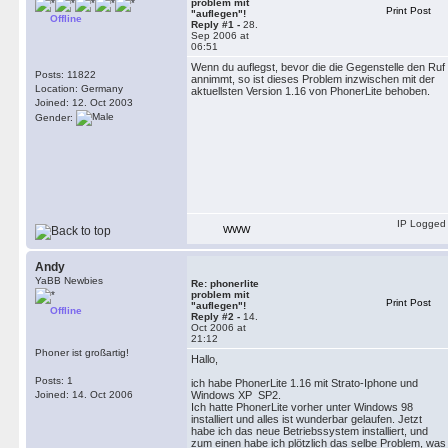
problem mit
Print Post
"auflegen"!
Offline
Reply #1 -
28.
Sep 2006 at
06:51
Wenn du auflegst, bevor die die Gegenstelle den Ruf
Posts: 11822
annimmt, so ist dieses Problem inzwischen mit der
Location: Germany
aktuellsten Version 1.16 von PhonerLite behoben.
Joined: 12. Oct 2003
Gender:
IP Logged
WWW
Andy
YaBB Newbies
Re: phonerlite
problem mit
Print Post
"auflegen"!
Offline
Reply #2 -
14.
Oct 2006 at
21:12
Phoner ist großartig!
Hallo,
Posts: 1
ich habe PhonerLite 1.16 mit Strato-Iphone und
Joined: 14. Oct 2006
Windows XP SP2.
Ich hatte PhonerLite vorher unter Windows 98
installiert und alles ist wunderbar gelaufen. Jetzt
habe ich das neue Betriebssystem installiert, und
zum einen habe ich plötzlich das selbe Problem, was