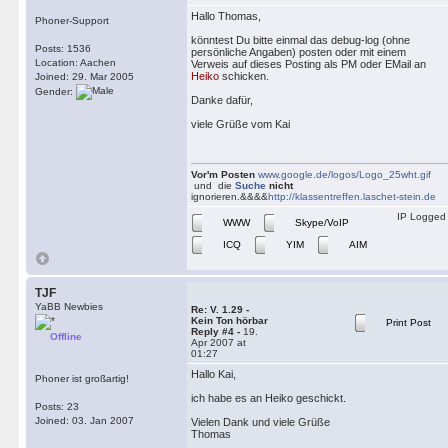
Hallo Thomas,
Phoner-Support
könntest Du bitte einmal das debug-log (ohne
Posts: 1536
persönliche Angaben) posten oder mit einem
Location: Aachen
Verweis auf dieses Posting als PM oder EMail an
Heiko
schicken.
Joined: 29. Mar 2005
Gender:
Danke dafür,
viele Grüße vom Kai
Vor'm Posten
www.google.de/logos/Logo_25wht.gif
und die
Suche
nicht
ignorieren.&&&&
http://klassentreffen.laschet-stein.de
IP Logged
WWW
Skype/VoIP
ICQ
YIM
AIM
TJF
YaBB Newbies
Re: V. 1.29 -
Kein Ton hörbar
Print Post
Reply #4 -
19.
Offline
Apr 2007 at
01:27
Hallo Kai,
Phoner ist großartig!
ich habe es an Heiko geschickt.
Posts: 23
Joined: 03. Jan 2007
Vielen Dank und viele Grüße
Thomas