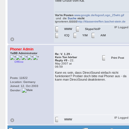
Viele Grüße vom Kai.
Vor'm Posten
www.google.de/logos/Logo_25wht.gif
und die
Suche
nicht
ignorieren.&&&&
http://klassentreffen.laschet-stein.de
IP Logged
WWW
Skype/VoIP
ICQ
YIM
AIM
Phoner Admin
YaBB Administrator
Re: V. 1.29 -
Kein Ton hörbar
Print Post
Reply #9 -
22.
Offline
May 2007 at
06:59
Kann es sein, dass DirectSound einfach nicht
funktioniert? Probier doch bitte mal Phoner aus - da
Posts: 11822
kann man DirectSound deaktivieren.
Location: Germany
Joined: 12. Oct 2003
Gender:
IP Logged
WWW