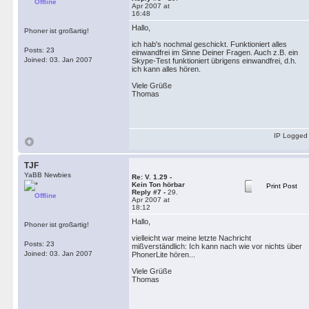
Offline
Apr 2007 at
16:48
Hallo,
Phoner ist großartig!
ich hab's nochmal geschickt. Funktioniert alles
Posts: 23
einwandfrei im Sinne Deiner Fragen. Auch z.B. ein
Joined: 03. Jan 2007
Skype-Test funktioniert übrigens einwandfrei, d.h.
ich kann alles hören.
Viele Grüße
Thomas
IP Logged
TJF
YaBB Newbies
Re: V. 1.29 -
Kein Ton hörbar
Print Post
Reply #7 -
29.
Offline
Apr 2007 at
18:12
Hallo,
Phoner ist großartig!
vielleicht war meine letzte Nachricht
Posts: 23
mißverständlich: Ich kann nach wie vor nichts über
Joined: 03. Jan 2007
PhonerLite hören...
Viele Grüße
Thomas