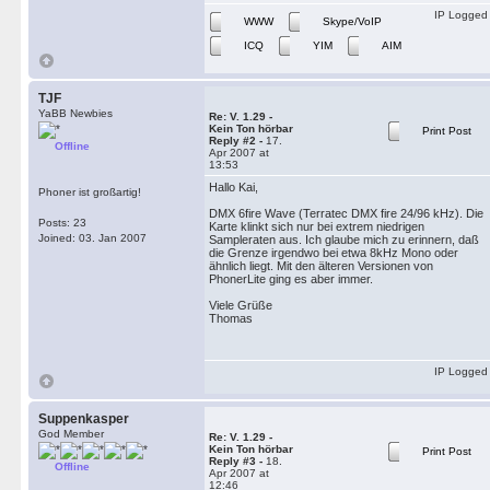
IP Logged
WWW
Skype/VoIP
ICQ
YIM
AIM
TJF
YaBB Newbies
Re: V. 1.29 -
Kein Ton hörbar
Print Post
Reply #2 -
17.
Offline
Apr 2007 at
13:53
Hallo Kai,
Phoner ist großartig!
DMX 6fire Wave (Terratec DMX fire 24/96 kHz). Die
Posts: 23
Karte klinkt sich nur bei extrem niedrigen
Joined: 03. Jan 2007
Sampleraten aus. Ich glaube mich zu erinnern, daß
die Grenze irgendwo bei etwa 8kHz Mono oder
ähnlich liegt. Mit den älteren Versionen von
PhonerLite ging es aber immer.
Viele Grüße
Thomas
IP Logged
Suppenkasper
God Member
Re: V. 1.29 -
Kein Ton hörbar
Print Post
Reply #3 -
18.
Offline
Apr 2007 at
12:46