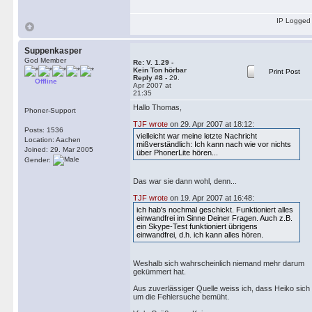
IP Logged
Suppenkasper
God Member
Re: V. 1.29 -
Kein Ton hörbar
Print Post
Reply #8 -
29.
Offline
Apr 2007 at
21:35
Hallo Thomas,
Phoner-Support
TJF wrote
on 29. Apr 2007 at 18:12:
Posts: 1536
vielleicht war meine letzte Nachricht
Location: Aachen
mißverständlich: Ich kann nach wie vor nichts
Joined: 29. Mar 2005
über PhonerLite hören...
Gender:
Das war sie dann wohl, denn...
TJF wrote
on 19. Apr 2007 at 16:48:
ich hab's nochmal geschickt. Funktioniert alles
einwandfrei im Sinne Deiner Fragen. Auch z.B.
ein Skype-Test funktioniert übrigens
einwandfrei, d.h. ich kann alles hören.
Weshalb sich wahrscheinlich niemand mehr darum
gekümmert hat.
Aus zuverlässiger Quelle weiss ich, dass Heiko sich
um die Fehlersuche bemüht.