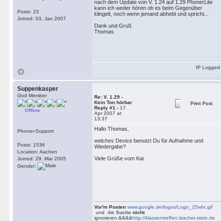
nach dem Update von V. 1.24 auf 1.29 PhonerLite
kann ich weder hören ob es beim Gegenüber
Posts: 23
klingelt, noch wenn jemand abhebt und spricht...
Joined: 03. Jan 2007
Dank und Gruß
Thomas
IP Logged
Suppenkasper
God Member
Re: V. 1.29 -
Kein Ton hörbar
Print Post
Reply #1 -
17.
Offline
Apr 2007 at
13:37
Hallo Thomas,
Phoner-Support
welches Device benutzt Du für Aufnahme und
Posts: 1536
Wiedergabe?
Location: Aachen
Viele Grüße vom Kai
Joined: 29. Mar 2005
Gender:
Vor'm Posten
www.google.de/logos/Logo_25wht.gif
und die
Suche
nicht
ignorieren.&&&&
http://klassentreffen.laschet-stein.de