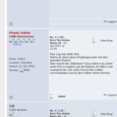
IP Logged
Phoner Admin
YaBB Administrator
Re: V. 1.29 -
Kein Ton hörbar
Print Post
Reply #5 -
19.
Offline
Apr 2007 at
12:58
Das Log war leider leer...
Siehst du denn einen Empfangscodec bei den
Posts: 11822
aktuellen Rufen?
Location: Germany
Was macht der Selbsttest? Dazu klickst du (ohne
Joined: 12. Oct 2003
einen Ruf zu haben) auf die Buttons für Mikro und
Lautsprecher. Die roten Kreuzchen sollten
Gender:
verschwinden und du dich selber hören können.
IP Logged
WWW
TJF
YaBB Newbies
Re: V. 1.29 -
Kein Ton hörbar
Print Post
Reply #6 -
19.