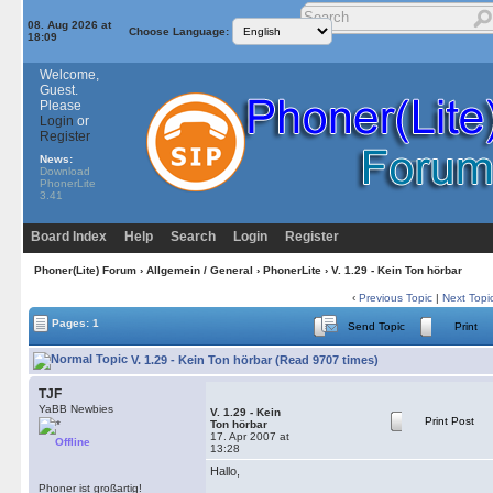
08. Aug 2026 at
Choose Language:
18:09
Welcome,
Guest.
Please
Login
or
Register
News:
Download
PhonerLite
3.41
Board Index
Help
Search
Login
Register
Phoner(Lite) Forum
›
Allgemein / General
›
PhonerLite
› V. 1.29 - Kein Ton hörbar
‹
Previous Topic
|
Next Topi
Pages: 1
Send Topic
Print
V. 1.29 - Kein Ton hörbar (Read 9707 times)
TJF
YaBB Newbies
V. 1.29 - Kein
Print Post
Ton hörbar
17. Apr 2007 at
Offline
13:28
Hallo,
Phoner ist großartig!