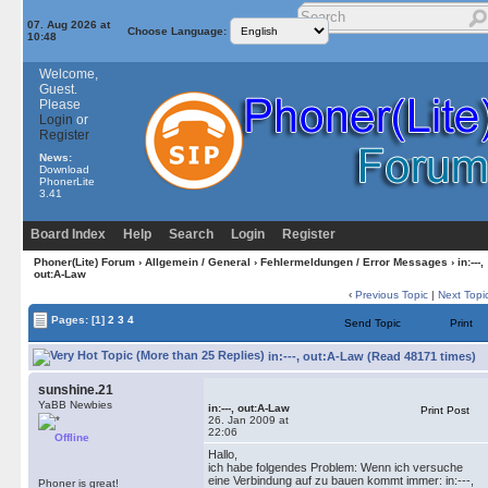
07. Aug 2026 at
Choose Language:
10:48
Welcome,
Guest.
Please
Login
or
Register
News:
Download
PhonerLite
3.41
Board Index
Help
Search
Login
Register
Phoner(Lite) Forum
›
Allgemein / General
›
Fehlermeldungen / Error Messages
› in:---,
out:A-Law
‹
Previous Topic
|
Next Topi
Pages:
[1]
2
3
4
Send Topic
Print
in:---, out:A-Law (Read 48171 times)
sunshine.21
YaBB Newbies
in:---, out:A-Law
Print Post
26. Jan 2009 at
22:06
Offline
Hallo,
ich habe folgendes Problem: Wenn ich versuche
eine Verbindung auf zu bauen kommt immer: in:---,
Phoner is great!