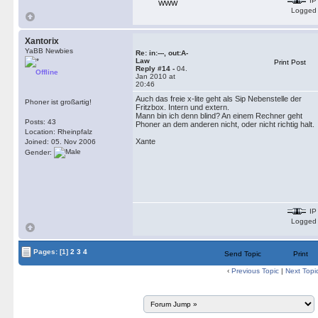
IP
WWW
Logged
Xantorix
YaBB Newbies
Re: in:---, out:A-
Law
Print Post
Reply #14 -
04.
Offline
Jan 2010 at
20:46
Auch das freie x-lite geht als Sip Nebenstelle der
Phoner ist großartig!
Fritzbox. Intern und extern.
Mann bin ich denn blind? An einem Rechner geht
Posts: 43
Phoner an dem anderen nicht, oder nicht richtig halt.
Location: Rheinpfalz
Xante
Joined: 05. Nov 2006
Gender:
IP
Logged
Pages:
[1]
2
3
4
Send Topic
Print
‹
Previous Topic
|
Next Topi