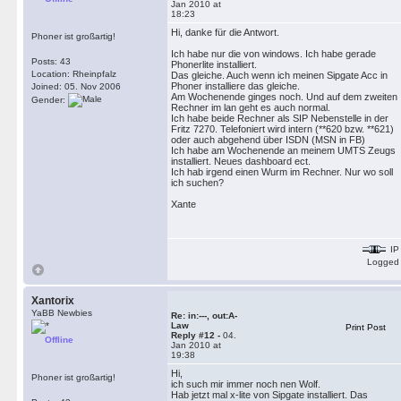
Jan 2010 at
18:23
Hi, danke für die Antwort.
Phoner ist großartig!
Ich habe nur die von windows. Ich habe gerade
Posts: 43
Phonerlite installiert.
Location: Rheinpfalz
Das gleiche. Auch wenn ich meinen Sipgate Acc in
Phoner installiere das gleiche.
Joined: 05. Nov 2006
Am Wochenende ginges noch. Und auf dem zweiten
Gender:
Rechner im lan geht es auch normal.
Ich habe beide Rechner als SIP Nebenstelle in der
Fritz 7270. Telefoniert wird intern (**620 bzw. **621)
oder auch abgehend über ISDN (MSN in FB)
Ich habe am Wochenende an meinem UMTS Zeugs
installiert. Neues dashboard ect.
Ich hab irgend einen Wurm im Rechner. Nur wo soll
ich suchen?
Xante
IP
Logged
Xantorix
YaBB Newbies
Re: in:---, out:A-
Law
Print Post
Reply #12 -
04.
Offline
Jan 2010 at
19:38
Hi,
Phoner ist großartig!
ich such mir immer noch nen Wolf.
Hab jetzt mal x-lite von Sipgate installiert. Das