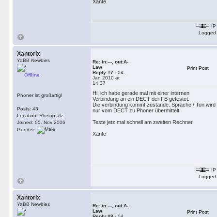
Xante
IP
Logged
Xantorix
YaBB Newbies
Re: in:---, out:A-
Law
Print Post
Reply #7 -
04.
Offline
Jan 2010 at
14:37
Hi, ich habe gerade mal mit einer internen
Phoner ist großartig!
Verbindung an ein DECT der FB getestet.
Die verbindung kommt zustande. Sprache / Ton wird
Posts: 43
nur vom DECT zu Phoner übermittelt.
Location: Rheinpfalz
Teste jetz mal schnell am zweiten Rechner.
Joined: 05. Nov 2006
Gender:
Xante
IP
Logged
Xantorix
YaBB Newbies
Re: in:---, out:A-
Law
Print Post
Reply #8 -
04.