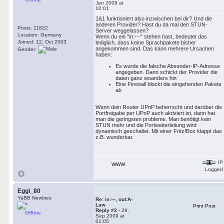
Jan 2009 at
10:01
1&1 funktioniert also inzwischen bei dir? Und die
anderen Provider? Hast du da mal den STUN-
Posts: 11822
Server weggelassen?
Location: Germany
Wenn du ein "in:---" stehen hast, bedeutet das
Joined: 12. Oct 2003
lediglich, dass keine Sprachpakete bisher
angekommen sind. Das kann mehrere Ursachen
Gender:
haben:
Es wurde die falsche Absender-IP-Adresse
angegeben. Dann schickt der Provider die
daten ganz woanders hin
Eine Firewall blockt die eingehenden Pakete
ab
Wenn dein Router UPnP beherrscht und darüber die
Portfreigabe per UPnP auch aktiviert ist, dann hat
man die geringsten probleme. Man benötigt kein
STUN mehr und die Portweiterleitung wird
dynamisch geschaltet. Mit einer Fritz!Box klappt das
z.B. wunderbar.
IP
WWW
Logged
Eggi_80
YaBB Newbies
Re: in:---, out:A-
Law
Print Post
Reply #2 -
29.
Offline
Sep 2009 at
01:05