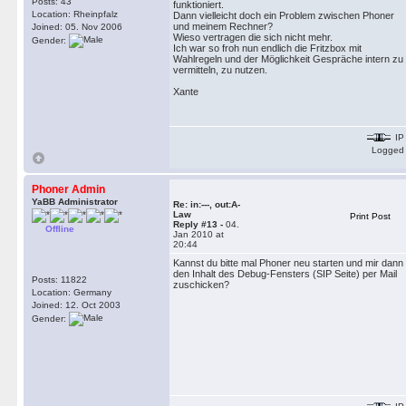
Posts: 43
funktioniert.
Location: Rheinpfalz
Dann vielleicht doch ein Problem zwischen Phoner
und meinem Rechner?
Joined: 05. Nov 2006
Wieso vertragen die sich nicht mehr.
Gender:
Ich war so froh nun endlich die Fritzbox mit
Wahlregeln und der Möglichkeit Gespräche intern zu
vermitteln, zu nutzen.
Xante
IP
Logged
Phoner Admin
YaBB Administrator
Re: in:---, out:A-
Law
Print Post
Reply #13 -
04.
Offline
Jan 2010 at
20:44
Kannst du bitte mal Phoner neu starten und mir dann
den Inhalt des Debug-Fensters (SIP Seite) per Mail
Posts: 11822
zuschicken?
Location: Germany
Joined: 12. Oct 2003
Gender: