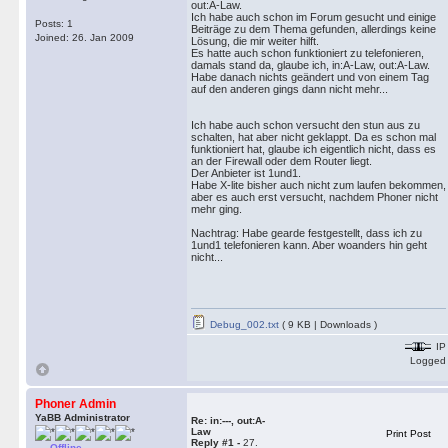
out:A-Law.
Ich habe auch schon im Forum gesucht und einige
Posts: 1
Beiträge zu dem Thema gefunden, allerdings keine
Joined: 26. Jan 2009
Lösung, die mir weiter hilft.
Es hatte auch schon funktioniert zu telefonieren,
damals stand da, glaube ich, in:A-Law, out:A-Law.
Habe danach nichts geändert und von einem Tag
auf den anderen gings dann nicht mehr...
Ich habe auch schon versucht den stun aus zu
schalten, hat aber nicht geklappt. Da es schon mal
funktioniert hat, glaube ich eigentlich nicht, dass es
an der Firewall oder dem Router liegt.
Der Anbieter ist 1und1.
Habe X-lite bisher auch nicht zum laufen bekommen,
aber es auch erst versucht, nachdem Phoner nicht
mehr ging.
Nachtrag: Habe gearde festgestellt, dass ich zu
1und1 telefonieren kann. Aber woanders hin geht
nicht...
Debug_002.txt
( 9 KB | Downloads )
IP
Logged
Phoner Admin
YaBB Administrator
Re: in:---, out:A-
Law
Print Post
Reply #1 -
27.
Offline