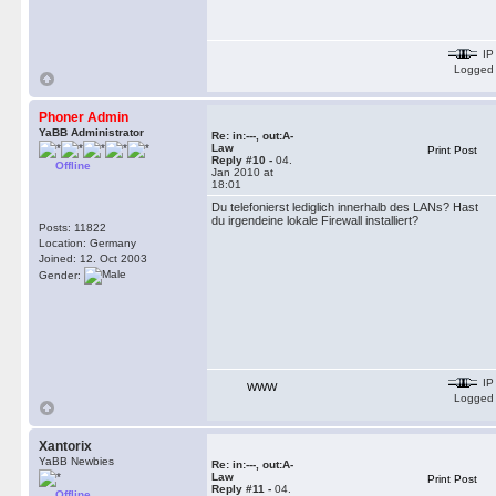
IP
Logged
Phoner Admin
YaBB Administrator
Re: in:---, out:A-
Law
Print Post
Reply #10 -
04.
Offline
Jan 2010 at
18:01
Du telefonierst lediglich innerhalb des LANs? Hast
du irgendeine lokale Firewall installiert?
Posts: 11822
Location: Germany
Joined: 12. Oct 2003
Gender:
IP
WWW
Logged
Xantorix
YaBB Newbies
Re: in:---, out:A-
Law
Print Post
Reply #11 -
04.
Offline