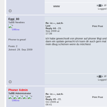
IP
WWW
Logged
Eggi_80
YaBB Newbies
Re: in:---, out:A-
Law
Print Post
Reply #4 -
29.
Offline
Sep 2009 at
17:39
ich habe gewechselt von phoner auf phoner lihgt und
Phoner is great!
dann ein update gemacht ich kann dir auch gern mal
mein dbug schicken wenn du möchtest
Posts: 2
Joined: 29. Sep 2009
IP
Logged
Phoner Admin
YaBB Administrator
Re: in:---, out:A-
Law
Print Post
Reply #5 -
05.
Offline
Oct 2009 at
08:41