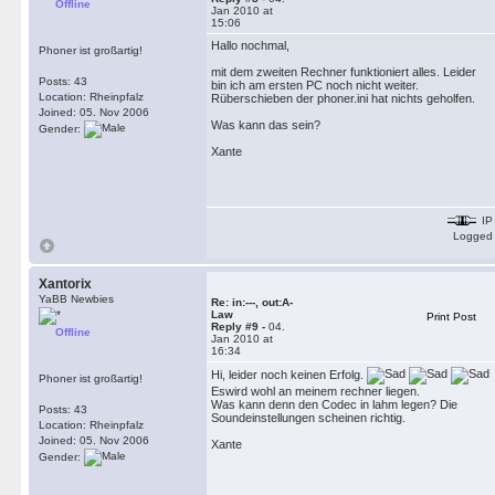
Offline
Jan 2010 at
15:06
Hallo nochmal,
Phoner ist großartig!
mit dem zweiten Rechner funktioniert alles. Leider
Posts: 43
bin ich am ersten PC noch nicht weiter.
Location: Rheinpfalz
Rüberschieben der phoner.ini hat nichts geholfen.
Joined: 05. Nov 2006
Was kann das sein?
Gender:
Xante
IP
Logged
Xantorix
YaBB Newbies
Re: in:---, out:A-
Law
Print Post
Reply #9 -
04.
Offline
Jan 2010 at
16:34
Hi, leider noch keinen Erfolg.
Phoner ist großartig!
Eswird wohl an meinem rechner liegen.
Was kann denn den Codec in lahm legen? Die
Posts: 43
Soundeinstellungen scheinen richtig.
Location: Rheinpfalz
Joined: 05. Nov 2006
Xante
Gender: