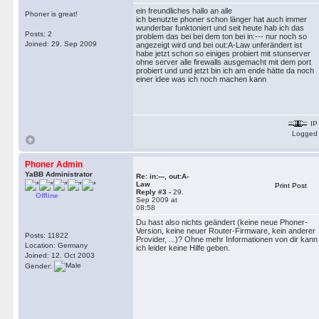
ein freundliches hallo an alle
Phoner is great!
ich benutzte phoner schon länger hat auch immer
wunderbar funktoniert und seit heute hab ich das
Posts: 2
problem das bei bei dem ton bei in:--- nur noch so
Joined: 29. Sep 2009
angezeigt wird und bei out:A-Law unferändert ist
habe jetzt schon so einiges probiert mit stunserver
ohne server alle firewalls ausgemacht mit dem port
probiert und und jetzt bin ich am ende hätte da noch
einer idee was ich noch machen kann
IP
Logged
Phoner Admin
YaBB Administrator
Re: in:---, out:A-
Law
Print Post
Reply #3 -
29.
Offline
Sep 2009 at
08:58
Du hast also nichts geändert (keine neue Phoner-
Version, keine neuer Router-Firmware, kein anderer
Posts: 11822
Provider, ...)? Ohne mehr Informationen von dir kann
Location: Germany
ich leider keine Hilfe geben.
Joined: 12. Oct 2003
Gender: