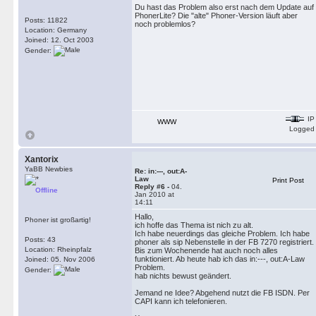
Du hast das Problem also erst nach dem Update auf
PhonerLite? Die "alte" Phoner-Version läuft aber
Posts: 11822
noch problemlos?
Location: Germany
Joined: 12. Oct 2003
Gender:
IP
WWW
Logged
Xantorix
YaBB Newbies
Re: in:---, out:A-
Law
Print Post
Reply #6 -
04.
Offline
Jan 2010 at
14:11
Hallo,
Phoner ist großartig!
ich hoffe das Thema ist nich zu alt.
Ich habe neuerdings das gleiche Problem. Ich habe
Posts: 43
phoner als sip Nebenstelle in der FB 7270 registriert.
Location: Rheinpfalz
Bis zum Wochenende hat auch noch alles
funktioniert. Ab heute hab ich das in:---, out:A-Law
Joined: 05. Nov 2006
Problem.
Gender:
hab nichts bewust geändert.
Jemand ne Idee? Abgehend nutzt die FB ISDN. Per
CAPI kann ich telefonieren.