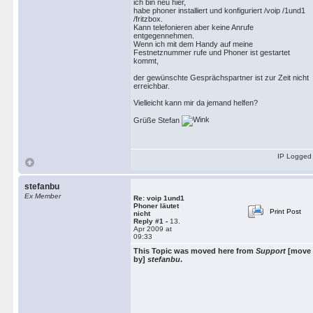
ich bin neu hier,
habe phoner installiert und konfiguriert /voip /1und1
/fritzbox.
Kann telefonieren aber keine Anrufe
entgegennehmen.
Wenn ich mit dem Handy auf meine
Festnetznummer rufe und Phoner ist gestartet
kommt,
der gewünschte Gesprächspartner ist zur Zeit nicht
erreichbar.
Vielleicht kann mir da jemand helfen?
Grüße Stefan
IP Logged
stefanbu
Ex Member
Re: voip 1und1
Phoner läutet
Print Post
nicht
Reply #1 -
13.
Apr 2009 at
09:33
This Topic was moved here from
Support
[move
by]
stefanbu
.