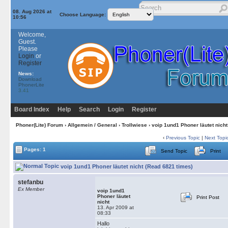
08. Aug 2026 at
Choose Language:
10:56
Welcome,
Guest.
Please
Login
or
Register
News:
Download
PhonerLite
3.41
Board Index
Help
Search
Login
Register
Phoner(Lite) Forum
›
Allgemein / General
›
Trollwiese
› voip 1und1 Phoner läutet nicht
‹
Previous Topic
|
Next Topi
Pages: 1
Send Topic
Print
voip 1und1 Phoner läutet nicht (Read 6821 times)
stefanbu
Ex Member
voip 1und1
Phoner läutet
Print Post
nicht
13. Apr 2009 at
08:33
Hallo