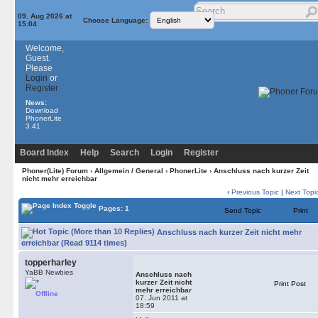
09. Aug 2026 at
Choose Language:
15:04
Welcome,
Guest.
Please
Login
or
Register
News:
Download
PhonerLite
3.41
Board Index
Help
Search
Login
Register
Phoner(Lite) Forum
›
Allgemein / General
›
PhonerLite
› Anschluss nach kurzer Zeit
nicht mehr erreichbar
‹
Previous Topic
|
Next Topi
Pages: 1
Send Topic
Print
Anschluss nach kurzer Zeit nicht mehr
erreichbar (Read 9114 times)
topperharley
YaBB Newbies
Anschluss nach
kurzer Zeit nicht
Print Post
mehr erreichbar
Offline
07. Jun 2011 at
18:59