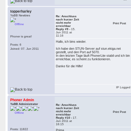
topperharley
YaBB Newbies
Re: Anschluss
nach kurzer Zeit
nicht mehr
Print Post
Offline
erreichbar
Reply #9 -
15.
Jun 2011 at
11:16
Phoner is great!
Hallo, ich bins wieder.
Posts: 6
Ich habe den STUN-Server auf stun.ekiga.net
Joined: 07. Jun 2011
gestellt, und den Port auf 5070.
In den letzten Tage läuft PhonerLite stabil und ich bin
erreichbar, es scheint zu funktionieren.
Danke für die Hilfe!
IP Logged
Phoner Admin
YaBB Administrator
Re: Anschluss
nach kurzer Zeit
nicht mehr
Print Post
Offline
erreichbar
Reply #10 -
17.
Jun 2011 at
16:15
Posts: 11822
Prima.