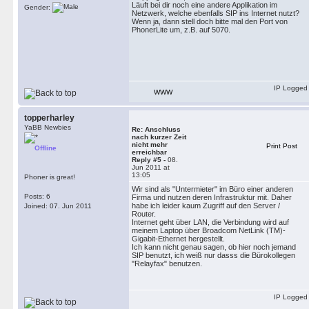
Läuft bei dir noch eine andere Applikation im
Gender:
Netzwerk, welche ebenfalls SIP ins Internet nutzt?
Wenn ja, dann stell doch bitte mal den Port von
PhonerLite um, z.B. auf 5070.
IP Logged
WWW
topperharley
YaBB Newbies
Re: Anschluss
nach kurzer Zeit
nicht mehr
Print Post
Offline
erreichbar
Reply #5 -
08.
Jun 2011 at
13:05
Phoner is great!
Wir sind als "Untermieter" im Büro einer anderen
Posts: 6
Firma und nutzen deren Infrastruktur mit. Daher
habe ich leider kaum Zugriff auf den Server /
Joined: 07. Jun 2011
Router.
Internet geht über LAN, die Verbindung wird auf
meinem Laptop über Broadcom NetLink (TM)-
Gigabit-Ethernet hergestellt.
Ich kann nicht genau sagen, ob hier noch jemand
SIP benutzt, ich weiß nur dasss die Bürokollegen
"Relayfax" benutzen.
IP Logged