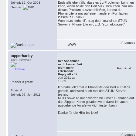
Endstelle ebenfalls, dass es zu Problemen kommen
Joined: 12. Oct 2003
kann, wenn beide den Port 5060 benutzen. Nur um
Gender:
dieses Problem auszuschließen, kannst du
PhonerLite ja mal auf einem anderen Port laufen
lassen, z.B. 5060.
Wenn das nicht hilft, trag doch mal einen STUN-
Server in PhonerLite ein, z.B. "stun.ekiga.net".
IP Logged
WWW
topperharley
YaBB Newbies
Re: Anschluss
nach kurzer Zeit
nicht mehr
Print Post
Offline
erreichbar
Reply #8 -
09.
Jun 2011 at
13:39
Phoner is great!
Ich habe jetzt mal in Phonerlite den Port auf 5070
Posts: 6
gestellt, und werd auch mal den STUN-Server
testen.
Joined: 07. Jun 2011
Muss sowieso noch warten bis unser Guthaben auf
das Sipgate-Konto geladen wird, damit ich auch
ausgehende Anrufe wirklich testen kann.
Danke für die Hilfe bis jetzt!
IP Logged