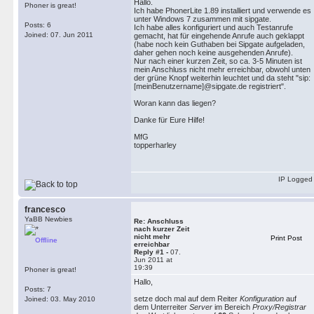
Hallo.
Phoner is great!
Ich habe PhonerLite 1.89 installiert und verwende es
unter Windows 7 zusammen mit sipgate.
Posts: 6
Ich habe alles konfiguriert und auch Testanrufe
Joined: 07. Jun 2011
gemacht, hat für eingehende Anrufe auch geklappt
(habe noch kein Guthaben bei Sipgate aufgeladen,
daher gehen noch keine ausgehenden Anrufe).
Nur nach einer kurzen Zeit, so ca. 3-5 Minuten ist
mein Anschluss nicht mehr erreichbar, obwohl unten
der grüne Knopf weiterhin leuchtet und da steht "sip:
[meinBenutzername]@sipgate.de registriert".
Woran kann das liegen?
Danke für Eure Hilfe!
MfG
topperharley
IP Logged
francesco
YaBB Newbies
Re: Anschluss
nach kurzer Zeit
nicht mehr
Print Post
Offline
erreichbar
Reply #1 -
07.
Jun 2011 at
19:39
Phoner is great!
Hallo,
Posts: 7
setze doch mal auf dem Reiter
Konfiguration
auf
Joined: 03. May 2010
dem Unterreiter
Server
im Bereich
Proxy/Registrar