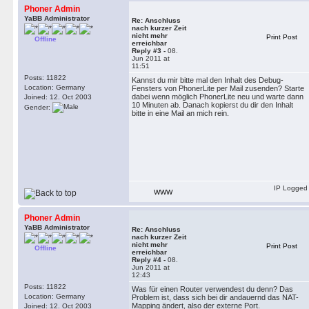
Phoner Admin
YaBB Administrator
Re: Anschluss
nach kurzer Zeit
nicht mehr
Print Post
Offline
erreichbar
Reply #3 -
08.
Jun 2011 at
11:51
Posts: 11822
Kannst du mir bitte mal den Inhalt des Debug-
Location: Germany
Fensters von PhonerLite per Mail zusenden? Starte
dabei wenn möglich PhonerLite neu und warte dann
Joined: 12. Oct 2003
10 Minuten ab. Danach kopierst du dir den Inhalt
Gender:
bitte in eine Mail an mich rein.
IP Logged
WWW
Phoner Admin
YaBB Administrator
Re: Anschluss
nach kurzer Zeit
nicht mehr
Print Post
Offline
erreichbar
Reply #4 -
08.
Jun 2011 at
12:43
Posts: 11822
Was für einen Router verwendest du denn? Das
Location: Germany
Problem ist, dass sich bei dir andauernd das NAT-
Mapping ändert, also der externe Port.
Joined: 12. Oct 2003