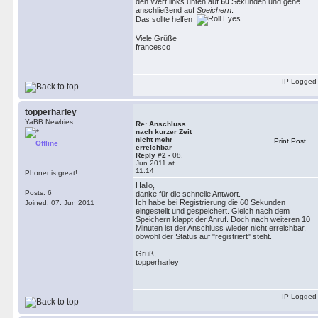
den Wert links unten auf
60
Sekunden und gehe
anschließend auf
Speichern
.
Das sollte helfen
Viele Grüße
francesco
IP Logged
topperharley
YaBB Newbies
Re: Anschluss
nach kurzer Zeit
nicht mehr
Print Post
Offline
erreichbar
Reply #2 -
08.
Jun 2011 at
11:14
Phoner is great!
Hallo,
Posts: 6
danke für die schnelle Antwort.
Ich habe bei Registrierung die 60 Sekunden
Joined: 07. Jun 2011
eingestellt und gespeichert. Gleich nach dem
Speichern klappt der Anruf. Doch nach weiteren 10
Minuten ist der Anschluss wieder nicht erreichbar,
obwohl der Status auf "registriert" steht.
Gruß,
topperharley
IP Logged