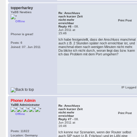
topperharley
YaBB Newbies
Re: Anschluss
nach kurzer Zeit
nicht mehr
Print Post
Offline
erreichbar
Reply #6 -
08.
Jun 2011 at
15:46
Phoner is great!
Ich habe festgestellt, dass der Anschluss manchmal
Posts: 6
auch z.B. 2 Stunden später noch erreichbar ist, und
manchmal eben nach wenigen Minuten nicht mehr.
Joined: 07. Jun 2011
Da blicke ich nicht durch, woran liegt das bzw. kann
ich das Problem mit dem Port umgehen?
IP Logged
Phoner Admin
YaBB Administrator
Re: Anschluss
nach kurzer Zeit
nicht mehr
Print Post
Offline
erreichbar
Reply #7 -
08.
Jun 2011 at
16:46
Posts: 11822
Ich kenne nur Szenarien, wenn der Router selbst
Location: Germany
auch SIP nutzt (z.B. Fritzbox) und im LAN eine