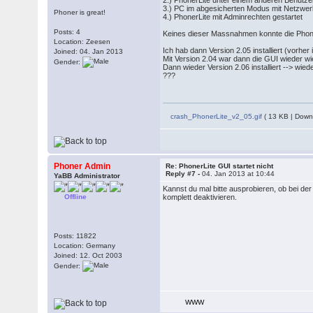
2.) PhonerLite unter einem anderen Benutze
3.) PC im abgesicherten Modus mit Netzwe
Phoner is great!
4.) PhonerLite mit Adminrechten gestartet
Posts: 4
Keines dieser Massnahmen konnte die Phoner
Location: Zeesen
Ich hab dann Version 2.05 installiert (vorhe
Joined: 04. Jan 2013
Mit Version 2.04 war dann die GUI wieder wi
Gender:
Dann wieder Version 2.06 installiert --> wie
???
crash_PhonerLite_v2_05.gif
( 13 KB | Down
Phoner Admin
Re: PhonerLite GUI startet nicht
Reply #7 -
04. Jan 2013 at 10:44
YaBB Administrator
Kannst du mal bitte ausprobieren, ob bei d
Offline
komplett deaktivieren.
Posts: 11822
Location: Germany
Joined: 12. Oct 2003
Gender:
WWW