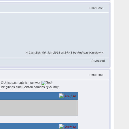
Print Post
«
Last Edit: 06. Jan 2013 at 14:43 by Andreas Haselow
»
IP Logged
Print Post
 GUI ist das natürlich schwer
ni" gibt es eine Sektion namens "[Sound]".