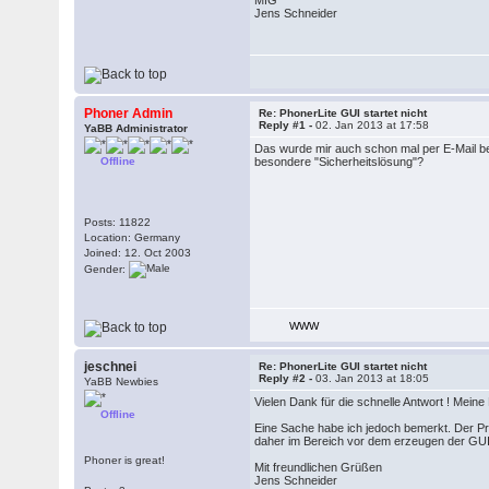
MfG
Jens Schneider
Phoner Admin
Re: PhonerLite GUI startet nicht
Reply #1 -
02. Jan 2013 at 17:58
YaBB Administrator
Das wurde mir auch schon mal per E-Mail be
Offline
besondere "Sicherheitslösung"?
Posts: 11822
Location: Germany
Joined: 12. Oct 2003
Gender:
WWW
jeschnei
Re: PhonerLite GUI startet nicht
Reply #2 -
03. Jan 2013 at 18:05
YaBB Newbies
Vielen Dank für die schnelle Antwort ! Mein
Offline
Eine Sache habe ich jedoch bemerkt. Der Pro
daher im Bereich vor dem erzeugen der GUI
Phoner is great!
Mit freundlichen Grüßen
Jens Schneider