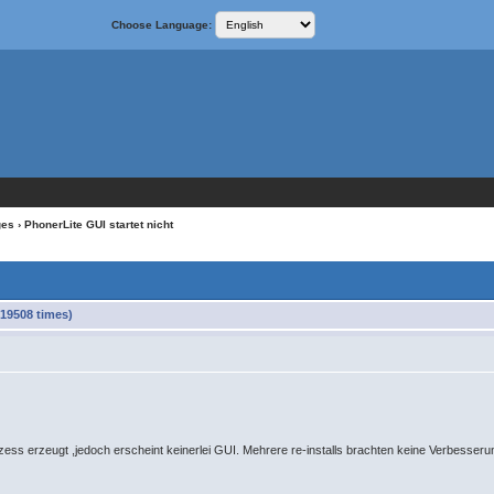
Choose Language:
ges
› PhonerLite GUI startet nicht
 19508 times)
zess erzeugt ,jedoch erscheint keinerlei GUI. Mehrere re-installs brachten keine Verbesserun