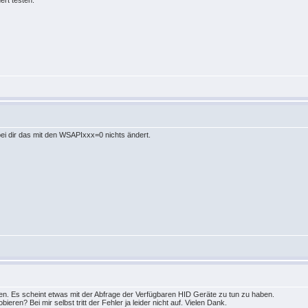
ert testen.
ei dir das mit den WSAPIxxx=0 nichts ändert.
en. Es scheint etwas mit der Abfrage der Verfügbaren HID Geräte zu tun zu haben.
bieren? Bei mir selbst tritt der Fehler ja leider nicht auf. Vielen Dank.