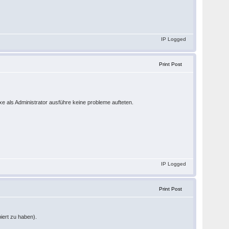
IP Logged
Print Post
xe als Administrator ausführe keine probleme aufteten.
IP Logged
Print Post
iert zu haben).