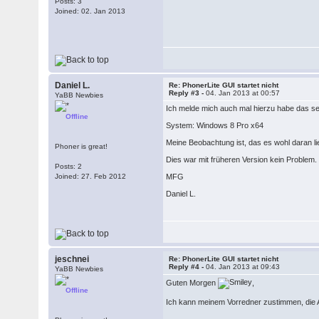
Posts: 3
Joined: 02. Jan 2013
Daniel L.
Re: PhonerLite GUI startet nicht
Reply #3 -
04. Jan 2013 at 00:57
YaBB Newbies
Ich melde mich auch mal hierzu habe das sel
Offline
System: Windows 8 Pro x64
Meine Beobachtung ist, das es wohl daran li
Phoner is great!
Dies war mit früheren Version kein Problem.
Posts: 2
Joined: 27. Feb 2012
MFG
Daniel L.
jeschnei
Re: PhonerLite GUI startet nicht
Reply #4 -
04. Jan 2013 at 09:43
YaBB Newbies
Guten Morgen
,
Offline
Ich kann meinem Vorredner zustimmen, die A