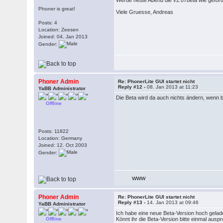
Werde heute Abend die v2.07beta wie geford
Phoner is great!
Viele Gruesse, Andreas
Posts: 4
Location: Zeesen
Joined: 04. Jan 2013
Gender:
Phoner Admin
Re: PhonerLite GUI startet nicht
Reply #12 -
08. Jan 2013 at 11:23
YaBB Administrator
Die Beta wird da auch nichts ändern, wenn b
Offline
Posts: 11822
Location: Germany
Joined: 12. Oct 2003
Gender:
WWW
Phoner Admin
Re: PhonerLite GUI startet nicht
Reply #13 -
14. Jan 2013 at 09:46
YaBB Administrator
Ich habe eine neue Beta-Version hoch gelad
Offline
Könnt ihr die Beta-Version bitte einmal auspro