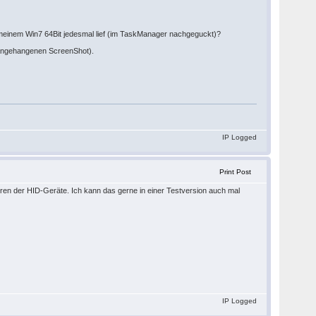
 meinem Win7 64Bit jedesmal lief (im TaskManager nachgeguckt)?
he angehangenen ScreenShot).
IP Logged
Print Post
ren der HID-Geräte. Ich kann das gerne in einer Testversion auch mal
IP Logged