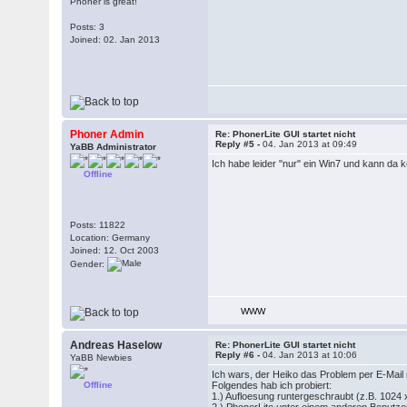
Phoner is great!
Posts: 3
Joined: 02. Jan 2013
Phoner Admin
Re: PhonerLite GUI startet nicht
Reply #5 -
04. Jan 2013 at 09:49
YaBB Administrator
Ich habe leider "nur" ein Win7 und kann da 
Offline
Posts: 11822
Location: Germany
Joined: 12. Oct 2003
Gender:
WWW
Andreas Haselow
Re: PhonerLite GUI startet nicht
Reply #6 -
04. Jan 2013 at 10:06
YaBB Newbies
Ich wars, der Heiko das Problem per E-Mail m
Offline
Folgendes hab ich probiert:
1.) Aufloesung runtergeschraubt (z.B. 1024 x