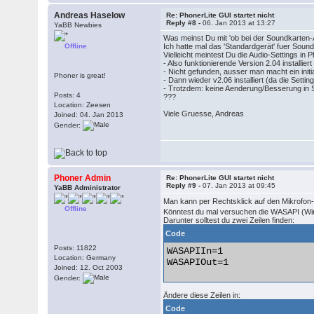
Andreas Haselow
Re: PhonerLite GUI startet nicht
Reply #8 -
06. Jan 2013 at 13:27
YaBB Newbies
Was meinst Du mit 'ob bei der Soundkarten
Offline
Ich hatte mal das 'Standardgerät' fuer Sou
Vielleicht meintest Du die Audio-Settings in
- Also funktionierende Version 2.04 install
- Nicht gefunden, ausser man macht ein init
Phoner is great!
- Dann wieder v2.06 installiert (da die Settin
- Trotzdem: keine Aenderung/Besserung in 
Posts: 4
???
Location: Zeesen
Viele Gruesse, Andreas
Joined: 04. Jan 2013
Gender:
Phoner Admin
Re: PhonerLite GUI startet nicht
Reply #9 -
07. Jan 2013 at 09:45
YaBB Administrator
Man kann per Rechtsklick auf den Mikrofon
Offline
Könntest du mal versuchen die WASAPI (Windo
Darunter solltest du zwei Zeilen finden:
Code
Posts: 11822
WASAPIIn=1

Location: Germany
WASAPIOut=1 

Joined: 12. Oct 2003
Gender:
Ändere diese Zeilen in:
Code