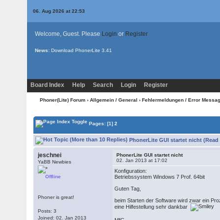
06. Aug 2026 at 22:53
Welcome, Guest. Please
Login
or
Register
News:
Download PhonerLite
3.41
Board Index
Help
Search
Login
Register
Phoner(Lite) Forum
›
Allgemein / General
›
Fehlermeldungen / Error Messa
Pages:
[1]
2
PhonerLite GUI startet nicht (Read
jeschnei
PhonerLite GUI startet nicht
02. Jan 2013 at 17:02
YaBB Newbies
Konfiguration:
Offline
Betriebssystem Windows 7 Prof. 64bit
Guten Tag,
Phoner is great!
beim Starten der Software wird zwar ein Pro
eine Hilfestellung sehr dankbar
Posts: 3
Joined: 02. Jan 2013