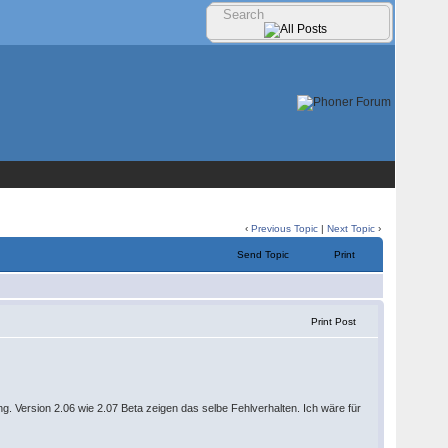
‹
Previous Topic
|
Next Topic
›
Send Topic
Print
Print Post
g. Version 2.06 wie 2.07 Beta zeigen das selbe Fehlverhalten. Ich wäre für