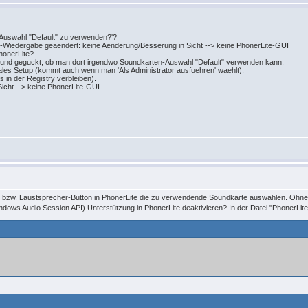
-Auswahl "Default" zu verwenden?'?
nd-Wiedergabe geaendert: keine Aenderung/Besserung in Sicht --> keine PhonerLite-GUI
 PhonerLite?
iert und geguckt, ob man dort irgendwo Soundkarten-Auswahl "Default" verwenden kann.
iales Setup (kommt auch wenn man 'Als Administrator ausfuehren' waehlt).
gs in der Registry verbleiben).
Sicht --> keine PhonerLite-GUI
- bzw. Laustsprecher-Button in PhonerLite die zu verwendende Soundkarte auswählen. Ohne
ws Audio Session API) Unterstützung in PhonerLite deaktivieren? In der Datei "PhonerLite.i