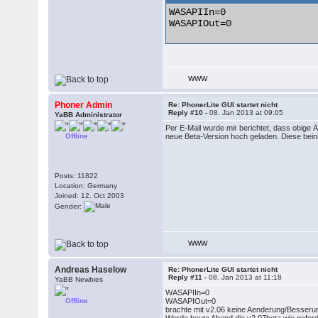
WASAPIIn=0

WASAPIOut=0 

WWW
Phoner Admin
Re: PhonerLite GUI startet nicht
Reply #10 -
08. Jan 2013 at 09:05
YaBB Administrator
Per E-Mail wurde mir berichtet, dass obige 
Offline
neue Beta-Version hoch geladen. Diese bein
Posts: 11822
Location: Germany
Joined: 12. Oct 2003
Gender:
WWW
Andreas Haselow
Re: PhonerLite GUI startet nicht
Reply #11 -
08. Jan 2013 at 11:18
YaBB Newbies
WASAPIIn=0
Offline
WASAPIOut=0
brachte mit v2.06 keine Aenderung/Besseru