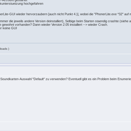
r-Account gestartet
rkunterstuetzung hochgefahren
Lite-GUI wieder hervorzaubern [auch nicht Punkt 4.)], wobei die "PhonerLite.exe *32" auf
r immer die jeweils andere Version deinstalliert), Selbige beim Starten staendig crashte (sie
e gewohnt vorhanden? Dann wieder Version 2.05 installiert --> wieder Crash.
der keine GUI
loads )
er Soundkarten-Auswahl "Default" zu verwenden? Eventuell gibt es ein Problem beim Enumerie