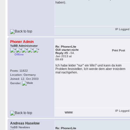
haben).
IP Logged
Phoner Admin
YaBB Administrator
Re: PhonerLite
GUI startet nicht
Print Post
Reply #5 -
04.
Offline
Jan 2013 at
09:49
Ich habe leider "nur" ein Win7 und kann da kein
Problem feststellen. Ich werde dem aber trotzdem
Posts: 11822
mal nachgehen.
Location: Germany
Joined: 12. Oct 2003
Gender:
IP Logged
WWW
Andreas Haselow
YaBB Newbies
Re: PhonerLite