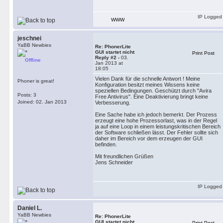
IP Logged
WWW
jeschnei
YaBB Newbies
Re: PhonerLite
GUI startet nicht
Print Post
Reply #2 -
03.
Offline
Jan 2013 at
18:05
Vielen Dank für die schnelle Antwort ! Meine
Phoner is great!
Konfiguration besitzt meines Wissens keine
speziellen Bedingungen. Geschützt durch "Avira
Posts: 3
Free Antivirus". Eine Deaktivierung bringt keine
Joined: 02. Jan 2013
Verbesserung.
Eine Sache habe ich jedoch bemerkt. Der Prozess
erzeugt eine hohe Prozessorlast, was in der Regel
ja auf eine Loop in einem leistungskritischen Bereich
der Software schließen lässt. Der Fehler sollte sich
daher im Bereich vor dem erzeugen der GUI
befinden.
Mit freundlichen Grüßen
Jens Schneider
IP Logged
Daniel L.
YaBB Newbies
Re: PhonerLite
GUI startet nicht
Print Post