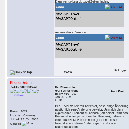
Darunter solltest du zwei Zeilen finden:
Code
WASAPIIn=1

WASAPIOut=1 

Ändere diese Zeilen in:
Code
WASAPIIn=0

WASAPIOut=0 

IP Logged
WWW
Phoner Admin
YaBB Administrator
Re: PhonerLite
GUI startet nicht
Print Post
Reply #10 -
08.
Offline
Jan 2013 at
09:05
Per E-Mail wurde mir berichtet, dass obige Änderung
tatsächlich eine Änderung bewirkt. Um mich dem
Posts: 11822
eigentlichen Problem zu nähern (ich selbst kann das
Location: Germany
Problem bei mir ja nicht nachvollziehen), habe ich
Joined: 12. Oct 2003
eine neue Beta-Version hoch geladen. Diese
beinhaltet nur kleine Änderungen. Ich bitte um
Gender:
Rückmeldungen.