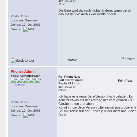
Jan 2013 at
11:23
Die Beta wird da auch nichts ändern, wenn bei dir
das mit den WSAPIxxx=0 nichts ändert.
Posts: 11822
Location: Germany
Joined: 12. Oct 2003
Gender:
IP Logged
WWW
Phoner Admin
YaBB Administrator
Re: PhonerLite
GUI startet nicht
Print Post
Reply #13 -
14.
Offline
Jan 2013 at
09:46
Ich habe eine neue Beta-Version hoch geladen. Es
scheint etwas mit der Abfrage der Verfügbaren HID
Posts: 11822
Geräte zu tun zu haben.
Location: Germany
Könnt ihr die Beta-Version bitte einmal ausprobieren?
Joined: 12. Oct 2003
Bei mir selbst tritt der Fehler ja leider nicht auf. Vielen
Dank.
Gender: