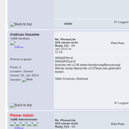
IP Logged
WWW
Andreas Haselow
YaBB Newbies
Re: PhonerLite
GUI startet nicht
Print Post
Reply #11 -
08.
Offline
Jan 2013 at
11:18
WASAPIIn=0
Phoner is great!
WASAPIOut=0
brachte mit v2.06 keine Aenderung/Besserung!
Posts: 4
Werde heute Abend die v2.07beta wie gefordert
Location: Zeesen
testen.
Joined: 04. Jan 2013
Viele Gruesse, Andreas
Gender:
IP Logged
Phoner Admin
YaBB Administrator
Re: PhonerLite
GUI startet nicht
Print Post
Reply #12 -
08.
Offline