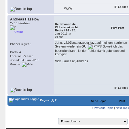
IP Logged
WWW
Andreas Haselow
YaBB Newbies
Re: PhonerLite
GUI startet nicht
Print Post
Reply #14 -
15.
Offline
Jan 2013 at
05:09
Juhu, v2.07beta erzeugt jetzt auf meinem fraglichen
Phoner is great!
System wieder ein GUI
Soweit ich das
beurteilen kann, ist der Fehler damit gefunden und
Posts: 4
korrigiert.
Location: Zeesen
Joined: 04. Jan 2013
Viele Gruesse, Andreas
Gender:
IP Logged
Pages:
[1]
2
Send Topic
Print
‹
Previous Topic
|
Next Topi