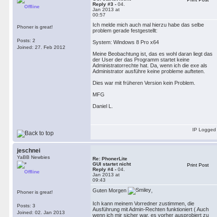
Reply #3 -
04.
Offline
Jan 2013 at
00:57
Ich melde mich auch mal hierzu habe das selbe
Phoner is great!
problem gerade festgestellt:
Posts: 2
System: Windows 8 Pro x64
Joined: 27. Feb 2012
Meine Beobachtung ist, das es wohl daran liegt das
der User der das Programm startet keine
Administratorrechte hat. Da, wenn ich die exe als
Administrator ausführe keine probleme aufteten.
Dies war mit früheren Version kein Problem.
MFG
Daniel L.
IP Logged
jeschnei
YaBB Newbies
Re: PhonerLite
GUI startet nicht
Print Post
Reply #4 -
04.
Offline
Jan 2013 at
09:43
Guten Morgen
,
Phoner is great!
Ich kann meinem Vorredner zustimmen, die
Posts: 3
Ausführung mit Admin-Rechten funktioniert ( Auch
Joined: 02. Jan 2013
wenn ich mir sicher war, es vorher ausprobiert zu