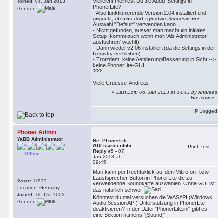
Vielleicht meintest Du die Audio-Settings in
Joined: 04. Jan 2013
PhonerLite?
Gender:
- Also funktionierende Version 2.04 installiert und
geguckt, ob man dort irgendwo Soundkarten-
Auswahl "Default" verwenden kann.
- Nicht gefunden, ausser man macht ein initiales
Setup (kommt auch wenn man 'Als Administrator
ausfuehren' waehlt).
- Dann wieder v2.06 installiert (da die Settings in der
Registry verbleiben).
- Trotzdem: keine Aenderung/Besserung in Sicht -->
keine PhonerLite-GUI
???
Viele Gruesse, Andreas
«
Last Edit: 06. Jan 2013 at 14:43 by Andreas
Haselow
»
IP Logged
Phoner Admin
YaBB Administrator
Re: PhonerLite
GUI startet nicht
Print Post
Reply #9 -
07.
Offline
Jan 2013 at
09:45
Man kann per Rechtsklick auf den Mikrofon- bzw.
Laustsprecher-Button in PhonerLite die zu
Posts: 11822
verwendende Soundkarte auswählen. Ohne GUI ist
Location: Germany
das natürlich schwer
Joined: 12. Oct 2003
Könntest du mal versuchen die WASAPI (Windows
Gender:
Audio Session API) Unterstützung in PhonerLite
deaktivieren? In der Datei "PhonerLite.ini" gibt es
eine Sektion namens "[Sound]".