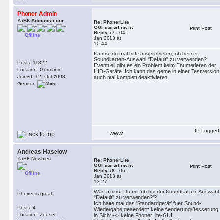
Phoner Admin
YaBB Administrator
Re: PhonerLite
GUI startet nicht
Print Post
Reply #7 -
04.
Offline
Jan 2013 at
10:44
Kannst du mal bitte ausprobieren, ob bei der
Soundkarten-Auswahl "Default" zu verwenden?
Posts: 11822
Eventuell gibt es ein Problem beim Enumerieren der
Location: Germany
HID-Geräte. Ich kann das gerne in einer Testversion
Joined: 12. Oct 2003
auch mal komplett deaktivieren.
Gender:
IP Logged
WWW
Andreas Haselow
YaBB Newbies
Re: PhonerLite
GUI startet nicht
Print Post
Reply #8 -
06.
Offline
Jan 2013 at
13:27
Was meinst Du mit 'ob bei der Soundkarten-Auswahl
Phoner is great!
"Default" zu verwenden?'?
Ich hatte mal das 'Standardgerät' fuer Sound-
Posts: 4
Wiedergabe geaendert: keine Aenderung/Besserung
Location: Zeesen
in Sicht --> keine PhonerLite-GUI