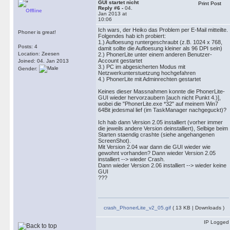
GUI startet nicht
Print Post
Reply #6 -
04.
Offline
Jan 2013 at
10:06
Ich wars, der Heiko das Problem per E-Mail mitteilte.
Phoner is great!
Folgendes hab ich probiert:
1.) Aufloesung runtergeschraubt (z.B. 1024 x 768,
Posts: 4
damit sollte die Aufloesung kleiner als 96 DPI sein)
Location: Zeesen
2.) PhonerLite unter einem anderen Benutzer-
Account gestartet
Joined: 04. Jan 2013
3.) PC im abgesicherten Modus mit
Gender:
Netzwerkunterstuetzung hochgefahren
4.) PhonerLite mit Adminrechten gestartet
Keines dieser Massnahmen konnte die PhonerLite-
GUI wieder hervorzaubern [auch nicht Punkt 4.)],
wobei die "PhonerLite.exe *32" auf meinem Win7
64Bit jedesmal lief (im TaskManager nachgeguckt)?
Ich hab dann Version 2.05 installiert (vorher immer
die jeweils andere Version deinstalliert), Selbige beim
Starten staendig crashte (siehe angehangenen
ScreenShot).
Mit Version 2.04 war dann die GUI wieder wie
gewohnt vorhanden? Dann wieder Version 2.05
installiert --> wieder Crash.
Dann wieder Version 2.06 installiert --> wieder keine
GUI
???
crash_PhonerLite_v2_05.gif
( 13 KB | Downloads )
IP Logged