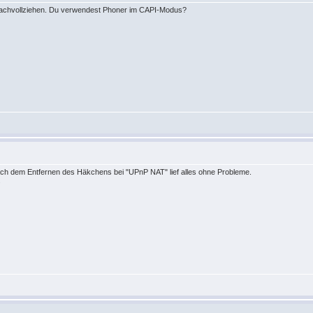
 nachvollziehen. Du verwendest Phoner im CAPI-Modus?
ach dem Entfernen des Häkchens bei "UPnP NAT" lief alles ohne Probleme.
.