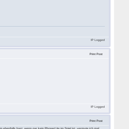
IP Logged
Print Post
.
IP Logged
Print Post
 ebenfalls hast, wenn gar kein PhonerLite im Spiel ist, vermute ich mal