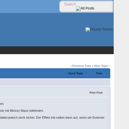
‹
Previous Topic
|
Next Topic
›
Send Topic
Print
Print Post
nen.
 sie mit Mickey Maus telefoniert.
dabei jedoch nicht sicher. Der Effekt tritt selbst dann auf, wenn ein Externer