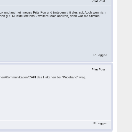
Print Post
ox und auch ein neues Fritz!Fon und trotzdem tritt dies auf. Auch wenn ich
wann gut. Musste letztens 2 weitere Male anrufen, dann war die Stimme
IP Logged
Print Post
tionen/Kommunikation/CAPI das Häkchen bei "Wideband" weg.
IP Logged