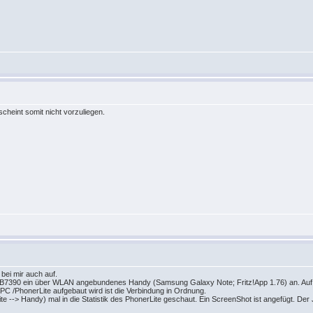
cheint somit nicht vorzuliegen.
bei mir auch auf.
e FB7390 ein über WLAN angebundenes Handy (Samsung Galaxy Note; Fritz!App 1.76) an. Au
 /PhonerLite aufgebaut wird ist die Verbindung in Ordnung.
--> Handy) mal in die Statistik des PhonerLite geschaut. Ein ScreenShot ist angefügt. Der Ji