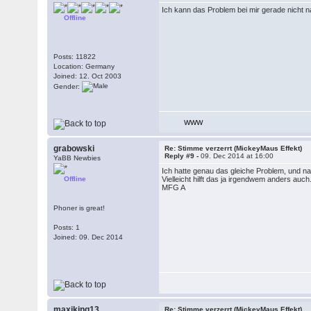
Ich kann das Problem bei mir gerade nicht
Offline
Posts: 11822
Location: Germany
Joined: 12. Oct 2003
Gender:
WWW
grabowski
Re: Stimme verzerrt (MickeyMaus Effekt)
Reply #9 -
09. Dec 2014 at 16:00
YaBB Newbies
Ich hatte genau das gleiche Problem, und n
Offline
Vielleicht hilft das ja irgendwem anders auch
MFG A
Phoner is great!
Posts: 1
Joined: 09. Dec 2014
maxiking13
Re: Stimme verzerrt (MickeyMaus Effekt)