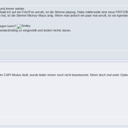
und immer wieder.
ld ich auf ein Fritz!Fon anrufe, ist die Stimme piepsig. Habe mittlerweile eine neue FRITZ!B
n hat, ist die Stimme Mickey-Maus artig. Wenn man jedoch ein paar mal anruft, ist sie irgend
 liegen kann?
andardmäßig so eingestellt und ändert nichts daran.
r im CAPI-Modus läuft, wurde leider immer noch nicht beantwortet. Nimm doch mal unter Op