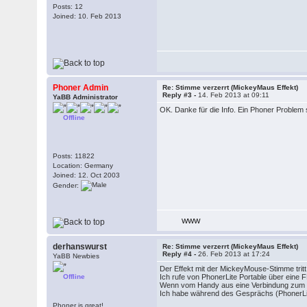
Posts: 12
Joined: 10. Feb 2013
Phoner Admin
Re: Stimme verzerrt (MickeyMaus Effekt)
Reply #3 -
14. Feb 2013 at 09:11
YaBB Administrator
OK. Danke für die Info. Ein Phoner Problem s
Offline
Posts: 11822
Location: Germany
Joined: 12. Oct 2003
Gender:
WWW
derhanswurst
Re: Stimme verzerrt (MickeyMaus Effekt)
Reply #4 -
26. Feb 2013 at 17:24
YaBB Newbies
Der Effekt mit der MickeyMouse-Stimme tritt 
Offline
Ich rufe von PhonerLite Portable über ein
Wenn vom Handy aus eine Verbindung zum PC
Ich habe während des Gesprächs (PhonerLite 
Phoner is great!