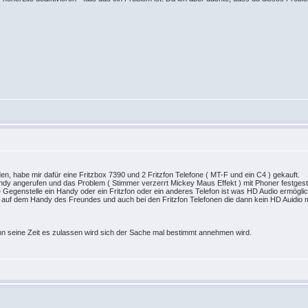
, habe mir dafür eine Fritzbox 7390 und 2 Fritzfon Telefone ( MT-F und ein C4 ) gekauft.
ndy angerufen und das Problem ( Stimmer verzerrt Mickey Maus Effekt ) mit Phoner festgest
ie Gegenstelle ein Handy oder ein Fritzfon oder ein anderes Telefon ist was HD Audio ermögli
 auf dem Handy des Freundes und auch bei den Fritzfon Telefonen die dann kein HD Auidio 
n seine Zeit es zulassen wird sich der Sache mal bestimmt annehmen wird.