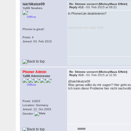
taichikatze09
Re: Stimme verzerrt (MickeyMaus Effekt)
Reply #12 -
03. Feb 2015 at 06:21
YaBB Newbies
in PhonerLite deaktivieren?
Offline
samsung note edge hülle
Phoner is great!
Posts: 4
Joined: 03. Feb 2015
Phoner Admin
Re: Stimme verzerrt (MickeyMaus Effekt)
Reply #13 -
03. Feb 2015 at 11:50
YaBB Administrator
@taichikatze09
Offline
Was genau willst du mir sagen? Hier geht e
Ich kann diese Probleme hier nicht nachvol
Posts: 11822
Location: Germany
Joined: 12. Oct 2003
Gender:
WWW