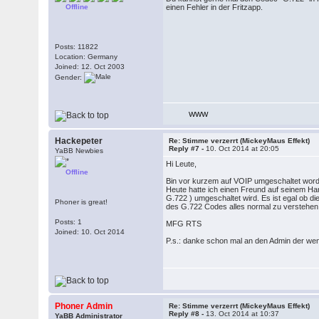
Offline
einen Fehler in der Fritzapp.
Posts: 11822
Location: Germany
Joined: 12. Oct 2003
Gender:
WWW
Hackepeter
Re: Stimme verzerrt (MickeyMaus Effekt)
Reply #7 -
10. Oct 2014 at 20:05
YaBB Newbies
Hi Leute,
Offline
Bin vor kurzem auf VOIP umgeschaltet worden
Heute hatte ich einen Freund auf seinem Ha
G.722 ) umgeschaltet wird. Es ist egal ob d
Phoner is great!
des G.722 Codes alles normal zu verstehen
Posts: 1
MFG RTS
Joined: 10. Oct 2014
P.s.: danke schon mal an den Admin der wen
Phoner Admin
Re: Stimme verzerrt (MickeyMaus Effekt)
Reply #8 -
13. Oct 2014 at 10:37
YaBB Administrator