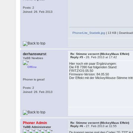
Posts: 2
Joined: 26. Feb 2013
PhonerLite_Statistik.jpg
( 13 KB | Download
derhanswurst
Re: Stimme verzerrt (MickeyMaus Effekt)
Reply #5 -
26. Feb 2013 at 17:42
YaBB Newbies
Hier noch ein paar Ergänzungen:
Offline
Die FB 7390 hat folgenden Stand:
FRITZ!OS 05.50
Firmware-Version: 84.05.50
Der Effekt mit der MickeyMouse-Stimme tritt 
Phoner is great!
Posts: 2
Joined: 26. Feb 2013
Phoner Admin
Re: Stimme verzerrt (MickeyMaus Effekt)
Reply #6 -
27. Feb 2013 at 11:55
YaBB Administrator
Du kannst gerne mal den Codec "G.722" in Pho