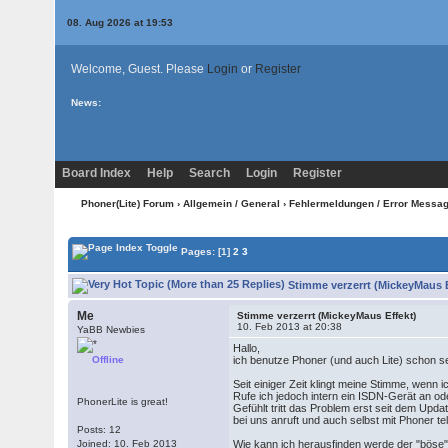
08. Aug 2026 at 19:53
Welcome, Guest. Please
Login
or
Register
News:
Board Index
Help
Search
Login
Register
Phoner(Lite) Forum
›
Allgemein / General
›
Fehlermeldungen / Error Messa
Pages:
[1]
2
3
Stimme verzerrt (MickeyMaus E
Me
Stimme verzerrt (MickeyMaus Effekt)
10. Feb 2013 at 20:38
YaBB Newbies
Hallo,
Offline
ich benutze Phoner (und auch Lite) schon se
Seit einiger Zeit klingt meine Stimme, wenn 
Rufe ich jedoch intern ein ISDN-Gerät an o
PhonerLite is great!
Gefühlt tritt das Problem erst seit dem Updat
bei uns anruft und auch selbst mit Phoner 
Posts: 12
Joined: 10. Feb 2013
Wie kann ich herausfinden werde der "böse" 