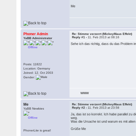
Me
Phoner Admin
Re: Stimme verzerrt (MickeyMaus Effekt)
Reply #1 -
11. Feb 2013 at 08:16
YaBB Administrator
Sehe ich das richtig, dass du das Problem 
Offline
Posts: 11822
Location: Germany
Joined: 12. Oct 2003
Gender:
WWW
Me
Re: Stimme verzerrt (MickeyMaus Effekt)
Reply #2 -
11. Feb 2013 at 23:58
YaBB Newbies
Ja, das ist so korrekt. Ich habe parallel z
Offline
weg.
Was die Ursache ist und warum es mit alten Fr
Grüße Me
PhonerLite is great!