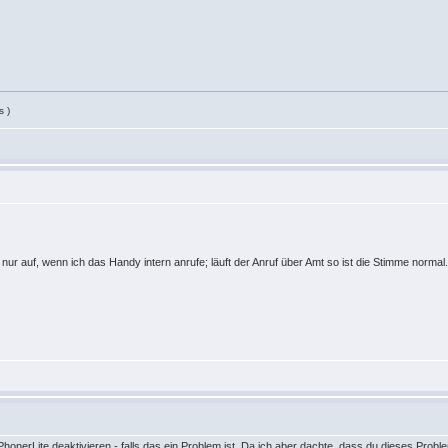
s )
nur auf, wenn ich das Handy intern anrufe; läuft der Anruf über Amt so ist die Stimme normal
nerLite deaktivieren - falls das ein Problem ist. Da ich aber dachte, dass du dieses Problem