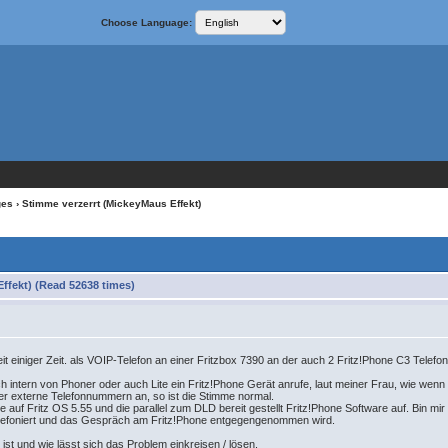
Choose Language:
ges
› Stimme verzerrt (MickeyMaus Effekt)
ffekt) (Read 52638 times)
it einiger Zeit. als VOIP-Telefon an einer Fritzbox 7390 an der auch 2 Fritz!Phone C3 Telefo
ich intern von Phoner oder auch Lite ein Fritz!Phone Gerät anrufe, laut meiner Frau, wie wenn
der externe Telefonnummern an, so ist die Stimme normal.
e auf Fritz OS 5.55 und die parallel zum DLD bereit gestellt Fritz!Phone Software auf. Bin mir 
telefoniert und das Gespräch am Fritz!Phone entgegengenommen wird.
ist und wie lässt sich das Problem einkreisen / lösen.