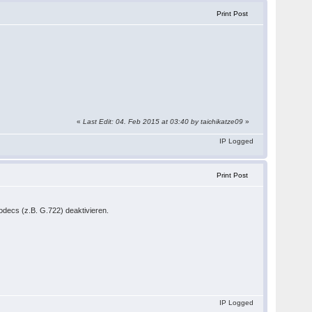
Print Post
«
Last Edit: 04. Feb 2015 at 03:40 by taichikatze09
»
IP Logged
Print Post
decs (z.B. G.722) deaktivieren.
IP Logged