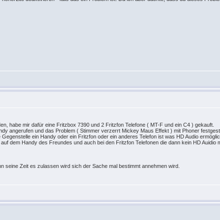
, habe mir dafür eine Fritzbox 7390 und 2 Fritzfon Telefone ( MT-F und ein C4 ) gekauft.
ndy angerufen und das Problem ( Stimmer verzerrt Mickey Maus Effekt ) mit Phoner festgest
ie Gegenstelle ein Handy oder ein Fritzfon oder ein anderes Telefon ist was HD Audio ermögli
 auf dem Handy des Freundes und auch bei den Fritzfon Telefonen die dann kein HD Auidio 
n seine Zeit es zulassen wird sich der Sache mal bestimmt annehmen wird.