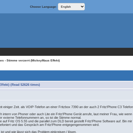
Choose Language:
ges
› Stimme verzerrt (MickeyMaus Effekt)
ffekt) (Read 52626 times)
it einiger Zeit. als VOIP-Telefon an einer Fritzbox 7390 an der auch 2 Fritz!Phone C3 Telefo
ich intern von Phoner oder auch Lite ein Fritz!Phone Gerät anrufe, laut meiner Frau, wie wenn
der externe Telefonnummern an, so ist die Stimme normal.
e auf Fritz OS 5.55 und die parallel zum DLD bereit gestellt Fritz!Phone Software auf. Bin mir 
telefoniert und das Gespräch am Fritz!Phone entgegengenommen wird.
ist und wie lässt sich das Problem einkreisen / lösen.