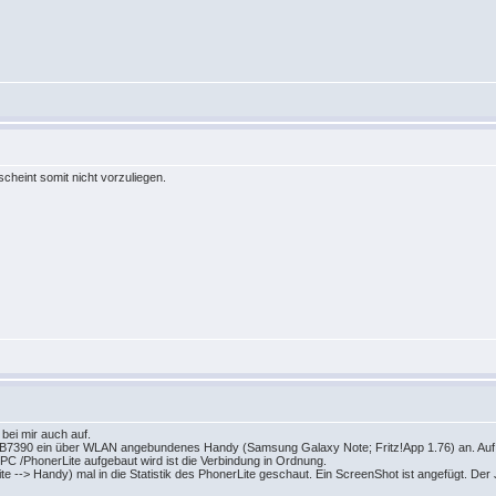
cheint somit nicht vorzuliegen.
bei mir auch auf.
e FB7390 ein über WLAN angebundenes Handy (Samsung Galaxy Note; Fritz!App 1.76) an. Au
 /PhonerLite aufgebaut wird ist die Verbindung in Ordnung.
--> Handy) mal in die Statistik des PhonerLite geschaut. Ein ScreenShot ist angefügt. Der Ji