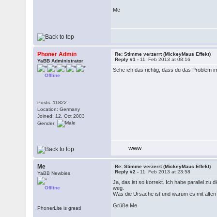
Me
Phoner Admin
Re: Stimme verzerrt (MickeyMaus Effekt)
Reply #1 -
11. Feb 2013 at 08:16
YaBB Administrator
Sehe ich das richtig, dass du das Problem 
Offline
Posts: 11822
Location: Germany
Joined: 12. Oct 2003
Gender:
WWW
Me
Re: Stimme verzerrt (MickeyMaus Effekt)
Reply #2 -
11. Feb 2013 at 23:58
YaBB Newbies
Ja, das ist so korrekt. Ich habe parallel z
Offline
weg.
Was die Ursache ist und warum es mit alten Fr
Grüße Me
PhonerLite is great!