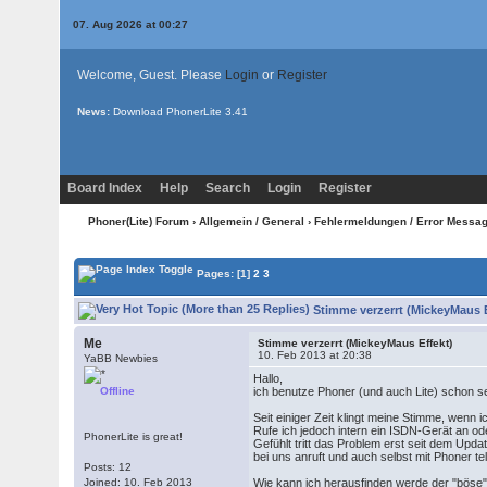
07. Aug 2026 at 00:27
Welcome, Guest. Please
Login
or
Register
News:
Download PhonerLite
3.41
Board Index
Help
Search
Login
Register
Phoner(Lite) Forum
›
Allgemein / General
›
Fehlermeldungen / Error Messa
Pages:
[1]
2
3
Stimme verzerrt (MickeyMaus E
Me
Stimme verzerrt (MickeyMaus Effekt)
10. Feb 2013 at 20:38
YaBB Newbies
Hallo,
Offline
ich benutze Phoner (und auch Lite) schon se
Seit einiger Zeit klingt meine Stimme, wenn 
Rufe ich jedoch intern ein ISDN-Gerät an o
PhonerLite is great!
Gefühlt tritt das Problem erst seit dem Updat
bei uns anruft und auch selbst mit Phoner 
Posts: 12
Joined: 10. Feb 2013
Wie kann ich herausfinden werde der "böse" 