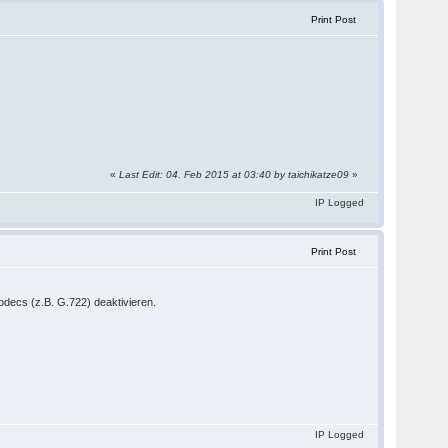
Print Post
«
Last Edit: 04. Feb 2015 at 03:40 by taichikatze09
»
IP Logged
Print Post
decs (z.B. G.722) deaktivieren.
IP Logged