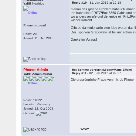
Reply #10 -
31. Jan 2015 at 12:18
YaBB Newbies
Genau das gleiche Problem habe ich immer 
Offline
Ich habe eine FRITZ!Box 6360 Cable und soba
wo anders anrufe und derjenige ein Fritz!Fo
wieder korrekt.
Phoner is great!
Gibt es da mittlerweile eine Idee woran das
Der Tipp von Grabowski ist bei mir schon st
Posts: 20
Joined: 11. Dec 2013
Danke im Voraus!
Phoner Admin
Re: Stimme verzerrt (MickeyMaus Effekt)
Reply #11 -
02. Feb 2015 at 09:27
YaBB Administrator
Die ursprüngliche Frage von mir, ob Phone
Offline
Posts: 11822
Location: Germany
Joined: 12. Oct 2003
Gender:
WWW