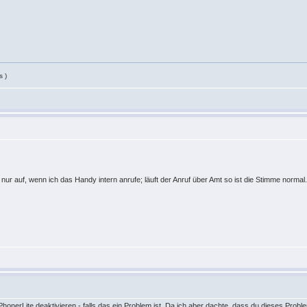
s )
nur auf, wenn ich das Handy intern anrufe; läuft der Anruf über Amt so ist die Stimme normal
nerLite deaktivieren - falls das ein Problem ist. Da ich aber dachte, dass du dieses Problem