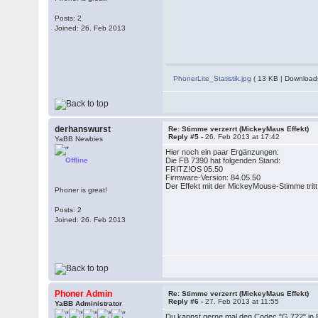
Posts: 2
Joined: 26. Feb 2013
PhonerLite_Statistik.jpg
( 13 KB | Download
derhanswurst
Re: Stimme verzerrt (MickeyMaus Effekt)
Reply #5 -
26. Feb 2013 at 17:42
YaBB Newbies
Hier noch ein paar Ergänzungen:
Offline
Die FB 7390 hat folgenden Stand:
FRITZ!OS 05.50
Firmware-Version: 84.05.50
Der Effekt mit der MickeyMouse-Stimme tritt 
Phoner is great!
Posts: 2
Joined: 26. Feb 2013
Phoner Admin
Re: Stimme verzerrt (MickeyMaus Effekt)
Reply #6 -
27. Feb 2013 at 11:55
YaBB Administrator
Du kannst gerne mal den Codec "G.722" in Pho