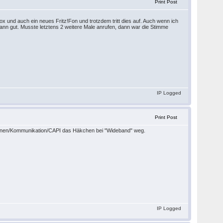
Print Post
ox und auch ein neues Fritz!Fon und trotzdem tritt dies auf. Auch wenn ich
wann gut. Musste letztens 2 weitere Male anrufen, dann war die Stimme
IP Logged
Print Post
tionen/Kommunikation/CAPI das Häkchen bei "Wideband" weg.
IP Logged