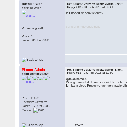
taichikatze09
Re: Stimme verzerrt (MickeyMaus Effekt)
Reply #12 -
03. Feb 2015 at 06:21
YaBB Newbies
in PhonerLite deaktivieren?
Offline
samsung note edge hülle
Phoner is great!
Posts: 4
Joined: 03. Feb 2015
Phoner Admin
Re: Stimme verzerrt (MickeyMaus Effekt)
Reply #13 -
03. Feb 2015 at 11:50
YaBB Administrator
@taichikatze09
Offline
Was genau willst du mir sagen? Hier geht e
Ich kann diese Probleme hier nicht nachvol
Posts: 11822
Location: Germany
Joined: 12. Oct 2003
Gender:
WWW