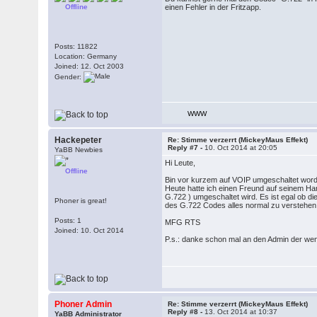
Offline
einen Fehler in der Fritzapp.
Posts: 11822
Location: Germany
Joined: 12. Oct 2003
Gender:
WWW
Hackepeter
Re: Stimme verzerrt (MickeyMaus Effekt)
Reply #7 -
10. Oct 2014 at 20:05
YaBB Newbies
Hi Leute,
Offline
Bin vor kurzem auf VOIP umgeschaltet worden
Heute hatte ich einen Freund auf seinem Ha
G.722 ) umgeschaltet wird. Es ist egal ob d
Phoner is great!
des G.722 Codes alles normal zu verstehen
Posts: 1
MFG RTS
Joined: 10. Oct 2014
P.s.: danke schon mal an den Admin der wen
Phoner Admin
Re: Stimme verzerrt (MickeyMaus Effekt)
Reply #8 -
13. Oct 2014 at 10:37
YaBB Administrator