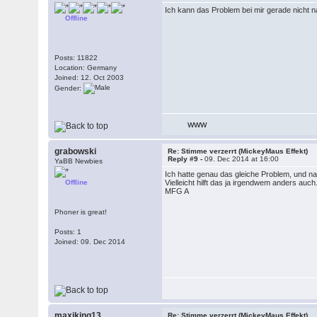
Ich kann das Problem bei mir gerade nicht
Offline
Posts: 11822
Location: Germany
Joined: 12. Oct 2003
Gender:
WWW
grabowski
Re: Stimme verzerrt (MickeyMaus Effekt)
Reply #9 -
09. Dec 2014 at 16:00
YaBB Newbies
Ich hatte genau das gleiche Problem, und n
Offline
Vielleicht hilft das ja irgendwem anders auch
MFG A
Phoner is great!
Posts: 1
Joined: 09. Dec 2014
maxiking13
Re: Stimme verzerrt (MickeyMaus Effekt)