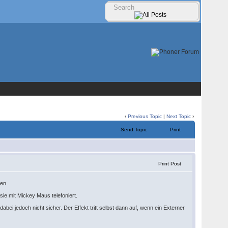
‹
Previous Topic
|
Next Topic
›
Send Topic
Print
Print Post
nen.
 sie mit Mickey Maus telefoniert.
dabei jedoch nicht sicher. Der Effekt tritt selbst dann auf, wenn ein Externer