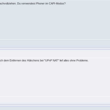
 nachvollziehen. Du verwendest Phoner im CAPI-Modus?
ach dem Entfernen des Häkchens bei "UPnP NAT" lief alles ohne Probleme.
.