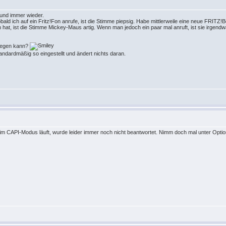
und immer wieder.
ld ich auf ein Fritz!Fon anrufe, ist die Stimme piepsig. Habe mittlerweile eine neue FRITZ!B
n hat, ist die Stimme Mickey-Maus artig. Wenn man jedoch ein paar mal anruft, ist sie irgend
 liegen kann?
andardmäßig so eingestellt und ändert nichts daran.
r im CAPI-Modus läuft, wurde leider immer noch nicht beantwortet. Nimm doch mal unter Op