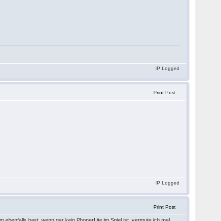
IP Logged
Print Post
.
IP Logged
Print Post
 ebenfalls hast, wenn gar kein PhonerLite im Spiel ist, vermute ich mal