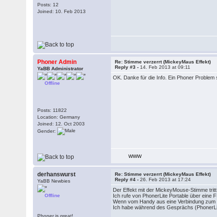
Posts: 12
Joined: 10. Feb 2013
Phoner Admin
Re: Stimme verzerrt (MickeyMaus Effekt)
Reply #3 -
14. Feb 2013 at 09:11
YaBB Administrator
OK. Danke für die Info. Ein Phoner Problem s
Offline
Posts: 11822
Location: Germany
Joined: 12. Oct 2003
Gender:
WWW
derhanswurst
Re: Stimme verzerrt (MickeyMaus Effekt)
Reply #4 -
26. Feb 2013 at 17:24
YaBB Newbies
Der Effekt mit der MickeyMouse-Stimme tritt 
Offline
Ich rufe von PhonerLite Portable über ein
Wenn vom Handy aus eine Verbindung zum PC
Ich habe während des Gesprächs (PhonerLite 
Phoner is great!