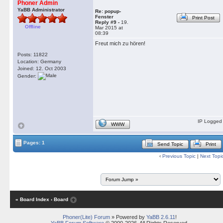
Phoner Admin
YaBB Administrator
Re: popup-
Fenster
Print Post
Reply #9 -
19.
Offline
Mar 2015 at
08:39
Freut mich zu hören!
Posts: 11822
Location: Germany
Joined: 12. Oct 2003
Gender:
IP Logged
WWW
Pages: 1
Send Topic
Print
‹
Previous Topic
|
Next Topi
« Board Index
‹ Board
Phoner(Lite) Forum
» Powered by
YaBB 2.6.11
!