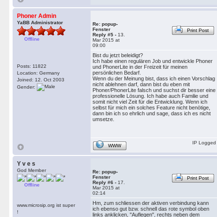
Phoner Admin
YaBB Administrator
Re: popup-
Fenster
Print Post
Reply #5 -
13.
Offline
Mar 2015 at
09:00
Bist du jetzt beleidigt?
Ich habe einen regulären Job und entwickle Phoner
Posts: 11822
und PhonerLite in der Freizeit für meinen
persönlichen Bedarf.
Location: Germany
Wenn du der Meinung bist, dass ich einen Vorschlag
Joined: 12. Oct 2003
nicht ablehnen darf, dann bist du eben mit
Gender:
Phoner/PhonerLite falsch und suchst dir besser eine
professionelle Lösung. Ich habe auch Familie und
somit nicht viel Zeit für die Entwicklung. Wenn ich
selbst für mich ein solches Feature nicht benötige,
dann bin ich so ehrlich und sage, dass ich es nicht
umsetze.
IP Logged
WWW
Y v e s
God Member
Re: popup-
Fenster
Print Post
Reply #6 -
17.
Offline
Mar 2015 at
02:14
Hm, zum schliessen der aktiven verbindung kann
www.microsip.org ist super
ich ebenso gut bzw. schnell das rote symbol oben
!
links anklicken, "Auflegen", rechts neben dem