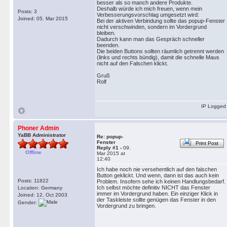
besser als so manch andere Produkte.
Deshalb würde ich mich freuen, wenn mein
Posts: 3
Verbesserungsvorschlag umgesetzt wird:
Joined: 05. Mar 2015
Bei der aktiven Verbindung sollte das popup-Fenster
nicht verschwinden, sondern im Vordergrund
bleiben.
Dadurch kann man das Gespräch schneller
beenden.
Die beiden Buttons sollten räumlich getrennt werden
(links und rechts bündig), damit die schnelle Maus
nicht auf den Falschen klickt.
Gruß
Rolf
IP Logged
Phoner Admin
YaBB Administrator
Re: popup-
Fenster
Print Post
Reply #1 -
09.
Offline
Mar 2015 at
12:40
Ich habe noch nie versehentlich auf den falschen
Button geklickt. Und wenn, dann ist das auch kein
Posts: 11822
Problem. Insofern sehe ich keinen Handlungsbedarf.
Ich selbst möchte definitiv NICHT das Fenster
Location: Germany
immer im Vordergrund haben. Ein einziger Klick in
Joined: 12. Oct 2003
der Taskleiste sollte genügen das Fenster in den
Gender:
Vordergrund zu bringen.