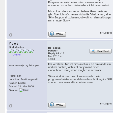
Programme, welche trotzdem meinen anders
aussehen zu wollen, deinstalliere ich immer sofort.
Mir ist klar, dass es verschiedene Geschmäcker
gibt. Aber ich möchte mir nicht die Arbeit antun, einen
Skin-Support einzubauen, obwohl ich den selbst gar
nicht nutze. Sorry.
IP Logged
WWW
Y v e s
God Member
Re: popup-
Fenster
Print Post
Reply #8 -
18.
Offline
Mar 2015 at
17:43
Ich verstehe. Mir fiel dies auch nur so am rande ein,
www.microsip.org ist super
und ich dachte, vielleicht hat jemand einen
!
einbaubaren skin, wenn möglich in schwarz.
Posts: 534
Skins sind für mich nicht so wesentlich wie
programmfunktionen und deren beschriftung im GUI,
Location: Straßburg-Kehl
sondern nur sekundär von interesse.
(Baden-Elsaß)
Joined: 21. Mar 2006
Gender:
IP Logged
WWW