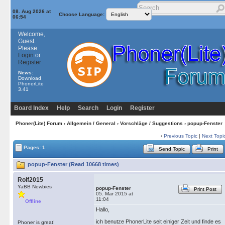
08. Aug 2026 at
Choose Language:
06:54
Welcome,
Guest.
Please
Login
or
Register
News:
Download
PhonerLite
3.41
Board Index
Help
Search
Login
Register
Phoner(Lite) Forum
›
Allgemein / General
›
Vorschläge / Suggestions
› popup-Fenster
‹
Previous Topic
|
Next Topi
Pages: 1
Send Topic
Print
popup-Fenster (Read 10668 times)
Rolf2015
YaBB Newbies
popup-Fenster
Print Post
05. Mar 2015 at
11:04
Offline
Hallo,
ich benutze PhonerLite seit einiger Zeit und finde es
Phoner is great!