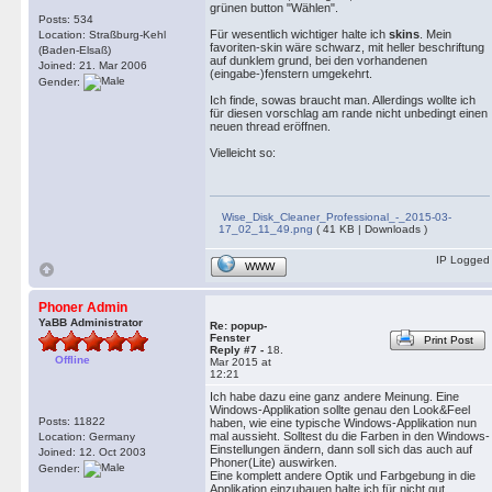
grünen button "Wählen".
Posts: 534
Für wesentlich wichtiger halte ich
skins
. Mein
Location: Straßburg-Kehl
favoriten-skin wäre schwarz, mit heller beschriftung
(Baden-Elsaß)
auf dunklem grund, bei den vorhandenen
Joined: 21. Mar 2006
(eingabe-)fenstern umgekehrt.
Gender:
Ich finde, sowas braucht man. Allerdings wollte ich
für diesen vorschlag am rande nicht unbedingt einen
neuen thread eröffnen.
Vielleicht so:
Wise_Disk_Cleaner_Professional_-_2015-03-
17_02_11_49.png
( 41 KB | Downloads )
IP Logged
WWW
Phoner Admin
YaBB Administrator
Re: popup-
Fenster
Print Post
Reply #7 -
18.
Offline
Mar 2015 at
12:21
Ich habe dazu eine ganz andere Meinung. Eine
Windows-Applikation sollte genau den Look&Feel
Posts: 11822
haben, wie eine typische Windows-Applikation nun
mal aussieht. Solltest du die Farben in den Windows-
Location: Germany
Einstellungen ändern, dann soll sich das auch auf
Joined: 12. Oct 2003
Phoner(Lite) auswirken.
Gender:
Eine komplett andere Optik und Farbgebung in die
Applikation einzubauen halte ich für nicht gut.