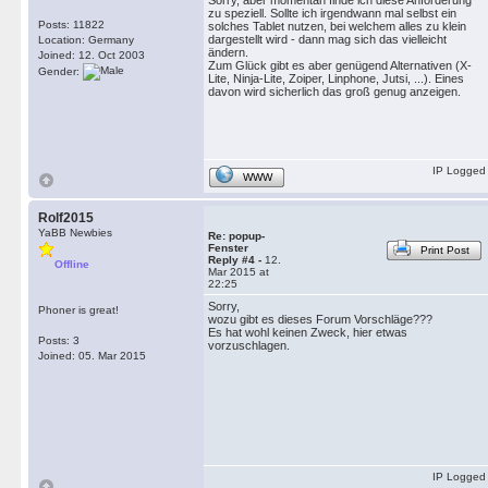
Sorry, aber momentan finde ich diese Anforderung
zu speziell. Sollte ich irgendwann mal selbst ein
Posts: 11822
solches Tablet nutzen, bei welchem alles zu klein
dargestellt wird - dann mag sich das vielleicht
Location: Germany
ändern.
Joined: 12. Oct 2003
Zum Glück gibt es aber genügend Alternativen (X-
Gender:
Lite, Ninja-Lite, Zoiper, Linphone, Jutsi, ...). Eines
davon wird sicherlich das groß genug anzeigen.
IP Logged
WWW
Rolf2015
YaBB Newbies
Re: popup-
Fenster
Print Post
Reply #4 -
12.
Offline
Mar 2015 at
22:25
Sorry,
Phoner is great!
wozu gibt es dieses Forum Vorschläge???
Es hat wohl keinen Zweck, hier etwas
Posts: 3
vorzuschlagen.
Joined: 05. Mar 2015
IP Logged