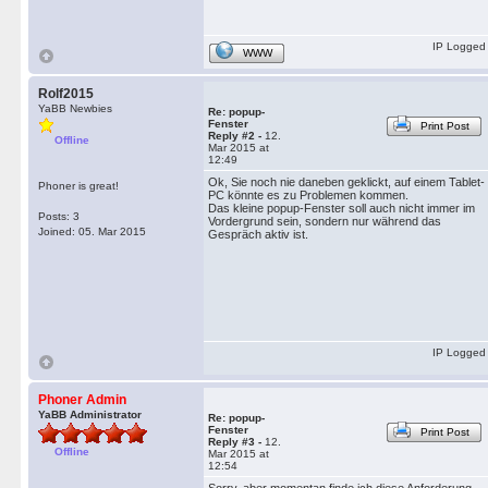
IP Logged
WWW
Rolf2015
YaBB Newbies
Re: popup-
Fenster
Print Post
Reply #2 -
12.
Offline
Mar 2015 at
12:49
Ok, Sie noch nie daneben geklickt, auf einem Tablet-
Phoner is great!
PC könnte es zu Problemen kommen.
Das kleine popup-Fenster soll auch nicht immer im
Posts: 3
Vordergrund sein, sondern nur während das
Joined: 05. Mar 2015
Gespräch aktiv ist.
IP Logged
Phoner Admin
YaBB Administrator
Re: popup-
Fenster
Print Post
Reply #3 -
12.
Offline
Mar 2015 at
12:54