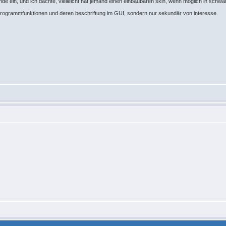
ande ein, und ich dachte, vielleicht hat jemand einen einbaubaren skin, wenn möglich in schwa
e programmfunktionen und deren beschriftung im GUI, sondern nur sekundär von interesse.