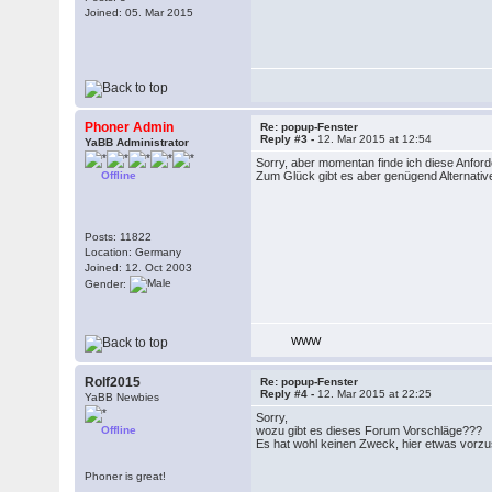
Joined: 05. Mar 2015
Phoner Admin
Re: popup-Fenster
Reply #3 -
12. Mar 2015 at 12:54
YaBB Administrator
Sorry, aber momentan finde ich diese Anforde
Offline
Zum Glück gibt es aber genügend Alternativen
Posts: 11822
Location: Germany
Joined: 12. Oct 2003
Gender:
WWW
Rolf2015
Re: popup-Fenster
Reply #4 -
12. Mar 2015 at 22:25
YaBB Newbies
Sorry,
Offline
wozu gibt es dieses Forum Vorschläge???
Es hat wohl keinen Zweck, hier etwas vorz
Phoner is great!