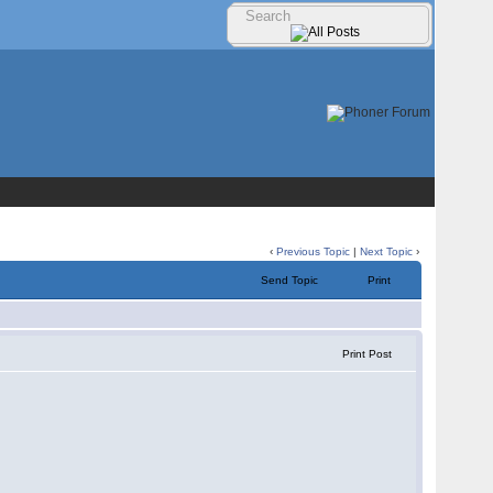
‹
Previous Topic
|
Next Topic
›
Send Topic
Print
Print Post