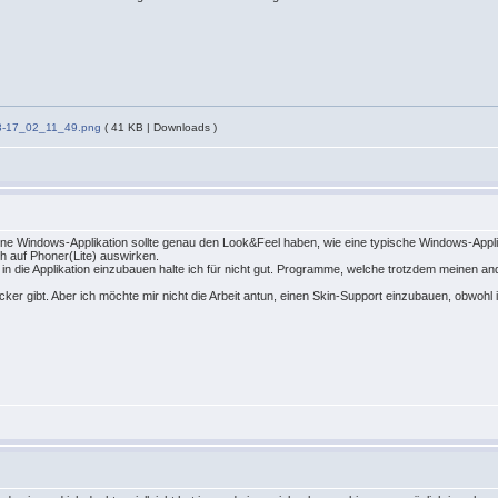
03-17_02_11_49.png
( 41 KB | Downloads )
ne Windows-Applikation sollte genau den Look&Feel haben, wie eine typische Windows-Applik
ch auf Phoner(Lite) auswirken.
n die Applikation einzubauen halte ich für nicht gut. Programme, welche trotzdem meinen and
er gibt. Aber ich möchte mir nicht die Arbeit antun, einen Skin-Support einzubauen, obwohl i