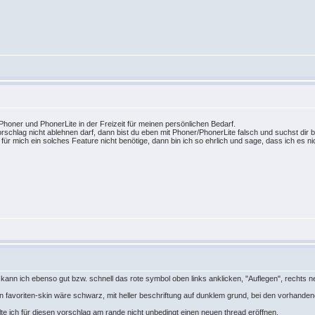
Phoner und PhonerLite in der Freizeit für meinen persönlichen Bedarf.
rschlag nicht ablehnen darf, dann bist du eben mit Phoner/PhonerLite falsch und suchst dir 
t für mich ein solches Feature nicht benötige, dann bin ich so ehrlich und sage, dass ich es n
kann ich ebenso gut bzw. schnell das rote symbol oben links anklicken, "Auflegen", rechts 
in favoriten-skin wäre schwarz, mit heller beschriftung auf dunklem grund, bei den vorhand
lte ich für diesen vorschlag am rande nicht unbedingt einen neuen thread eröffnen.