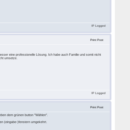
IP Logged
Print Post
besser eine professionelle Lösung. Ich habe auch Familie und somit nicht
icht umsetze.
IP Logged
Print Post
neben dem grünen button "Wählen".
enen (eingabe-)fenstern umgekehrt.