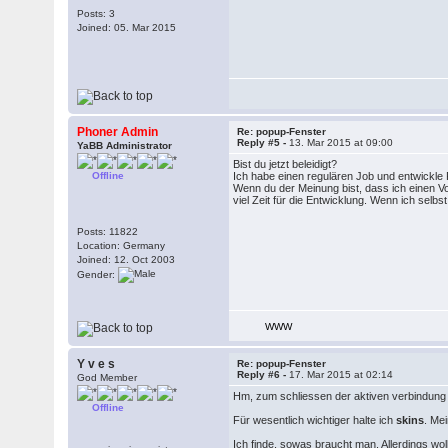
Posts: 3
Joined: 05. Mar 2015
Phoner Admin
Re: popup-Fenster
Reply #5 -
13. Mar 2015 at 09:00
YaBB Administrator
Bist du jetzt beleidigt?
Offline
Ich habe einen regulären Job und entwickle 
Wenn du der Meinung bist, dass ich einen Vo
viel Zeit für die Entwicklung. Wenn ich selbs
Posts: 11822
Location: Germany
Joined: 12. Oct 2003
Gender:
WWW
Y v e s
Re: popup-Fenster
Reply #6 -
17. Mar 2015 at 02:14
God Member
Hm, zum schliessen der aktiven verbindung 
Offline
Für wesentlich wichtiger halte ich
skins
. Me
Ich finde, sowas braucht man. Allerdings wol