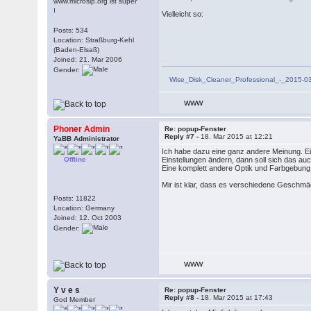
www.microsip.org ist super
!
Vielleicht so:
Posts: 534
Location: Straßburg-Kehl
(Baden-Elsaß)
Joined: 21. Mar 2006
Gender:
Wise_Disk_Cleaner_Professional_-_2015-
WWW
Phoner Admin
Re: popup-Fenster
Reply #7 -
18. Mar 2015 at 12:21
YaBB Administrator
Ich habe dazu eine ganz andere Meinung. Ei
Offline
Einstellungen ändern, dann soll sich das au
Eine komplett andere Optik und Farbgebung i
Mir ist klar, dass es verschiedene Geschmäck
Posts: 11822
Location: Germany
Joined: 12. Oct 2003
Gender:
WWW
Y v e s
Re: popup-Fenster
Reply #8 -
18. Mar 2015 at 17:43
God Member