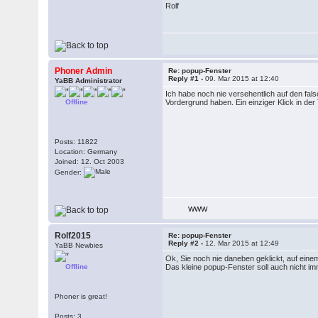
Rolf
Phoner Admin
Re: popup-Fenster
Reply #1 -
09. Mar 2015 at 12:40
YaBB Administrator
Ich habe noch nie versehentlich auf den fal
Offline
Vordergrund haben. Ein einziger Klick in der
Posts: 11822
Location: Germany
Joined: 12. Oct 2003
Gender:
WWW
Rolf2015
Re: popup-Fenster
Reply #2 -
12. Mar 2015 at 12:49
YaBB Newbies
Ok, Sie noch nie daneben geklickt, auf ei
Offline
Das kleine popup-Fenster soll auch nicht i
Phoner is great!
Posts: 3