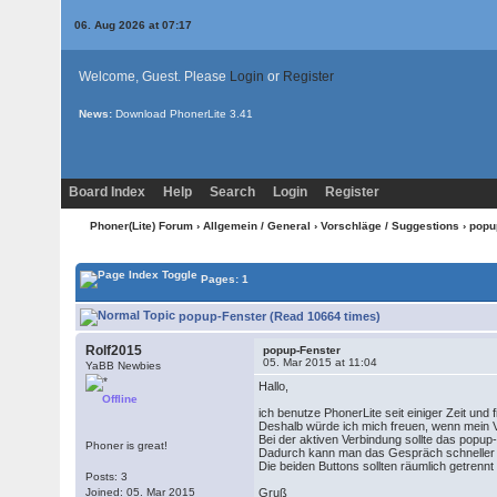
06. Aug 2026 at 07:17
Welcome, Guest. Please
Login
or
Register
News:
Download PhonerLite
3.41
Board Index
Help
Search
Login
Register
Phoner(Lite) Forum
›
Allgemein / General
›
Vorschläge / Suggestions
› popu
Pages: 1
popup-Fenster (Read 10664 times)
Rolf2015
popup-Fenster
05. Mar 2015 at 11:04
YaBB Newbies
Hallo,
Offline
ich benutze PhonerLite seit einiger Zeit un
Deshalb würde ich mich freuen, wenn mein 
Bei der aktiven Verbindung sollte das popup
Phoner is great!
Dadurch kann man das Gespräch schneller
Die beiden Buttons sollten räumlich getrennt
Posts: 3
Joined: 05. Mar 2015
Gruß