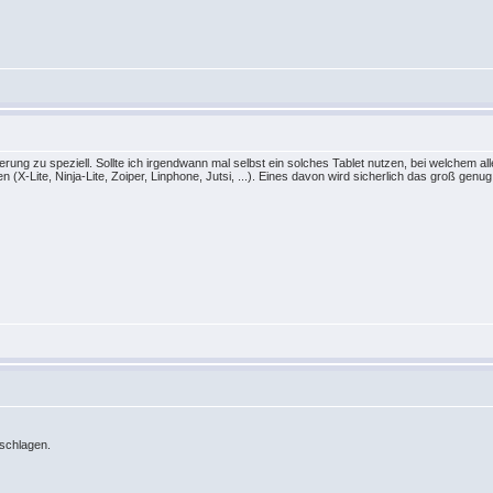
rung zu speziell. Sollte ich irgendwann mal selbst ein solches Tablet nutzen, bei welchem alle
 (X-Lite, Ninja-Lite, Zoiper, Linphone, Jutsi, ...). Eines davon wird sicherlich das groß genu
uschlagen.