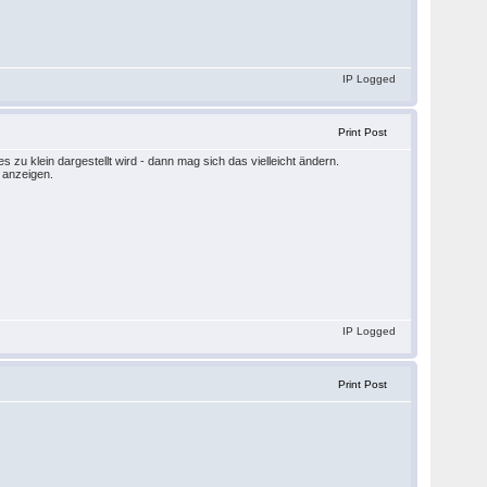
IP Logged
Print Post
s zu klein dargestellt wird - dann mag sich das vielleicht ändern.
g anzeigen.
IP Logged
Print Post