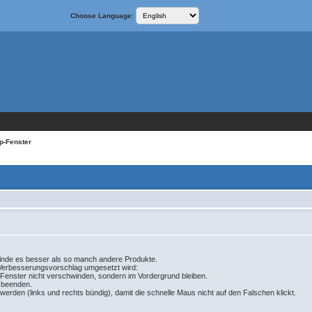
Choose Language:
p-Fenster
d finde es besser als so manch andere Produkte.
Verbesserungsvorschlag umgesetzt wird:
-Fenster nicht verschwinden, sondern im Vordergrund bleiben.
 beenden.
 werden (links und rechts bündig), damit die schnelle Maus nicht auf den Falschen klickt.