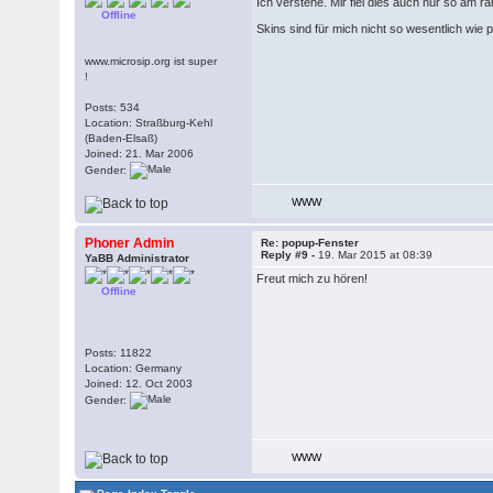
Ich verstehe. Mir fiel dies auch nur so am r
Offline
Skins sind für mich nicht so wesentlich wi
www.microsip.org ist super
!
Posts: 534
Location: Straßburg-Kehl
(Baden-Elsaß)
Joined: 21. Mar 2006
Gender:
WWW
Phoner Admin
Re: popup-Fenster
Reply #9 -
19. Mar 2015 at 08:39
YaBB Administrator
Freut mich zu hören!
Offline
Posts: 11822
Location: Germany
Joined: 12. Oct 2003
Gender:
WWW