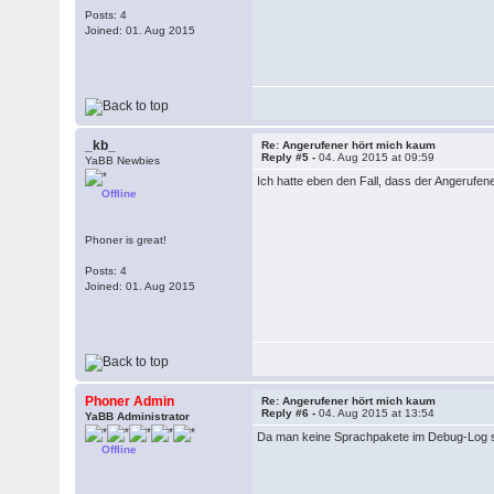
Posts: 4
Joined: 01. Aug 2015
_kb_
Re: Angerufener hört mich kaum
Reply #5 -
04. Aug 2015 at 09:59
YaBB Newbies
Ich hatte eben den Fall, dass der Angerufene
Offline
Phoner is great!
Posts: 4
Joined: 01. Aug 2015
Phoner Admin
Re: Angerufener hört mich kaum
Reply #6 -
04. Aug 2015 at 13:54
YaBB Administrator
Da man keine Sprachpakete im Debug-Log sie
Offline