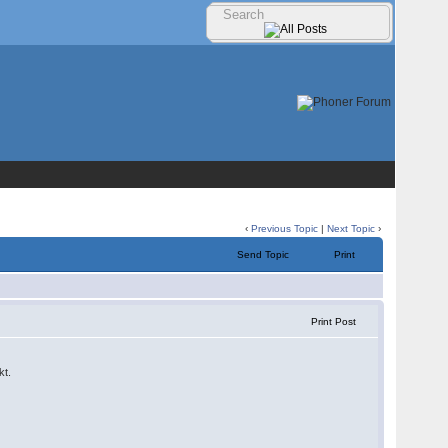
‹
Previous Topic
|
Next Topic
›
Send Topic
Print
Print Post
kt.