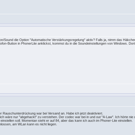
tion/Sound die Option "Automatische Verstärkungsregelung" aktiv? Falls ja, nimm das Häkche
ofon-Button in PhonerLite anklickst, kommst du in die Soundeinstellungen von Windows. Dor
r Rauschunterdrückung war bei Versand an. Habe ich jetzt deaktiviert.
ich wäre nur "abgehackt" zu verstehen. Der codec war bei in und out "A-Law". Ich hörte nie d
instellen soll. Momentan steht er auf 84, aber das kann ich auch im Phoner-Lite einstellen.
hlossen, am WLan kann es nicht liegen.