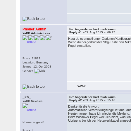
Phoner Admin
Re: Angerufener hört mich kaum
Reply #1 -
03. Aug 2015 at 09:25
YaBB Administrator
Hast du eventuell unter Optionen/Konfigura
Offline
Wenn du bei gedrückter Strg-Taste den Mikr
Pegel einstellen.
Posts: 11822
Location: Germany
Joined: 12. Oct 2003
Gender:
WWW
_kb_
Re: Angerufener hört mich kaum
Reply #2 -
03. Aug 2015 at 15:16
YaBB Newbies
Danke für die Antwort!
Offline
Automatische Verstärkungsregel ist aus, abe
Heute morgen hatte ich wieder die Meldung, 
Beim Windows-Pegel weiß ich nicht, was ich e
Übrigens bin ich per Netzwerkkabel angesc
Phoner is great!
Posts: 4