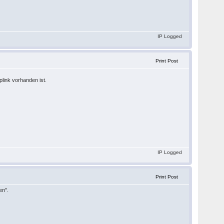
IP Logged
Print Post
plink vorhanden ist.
IP Logged
Print Post
en".