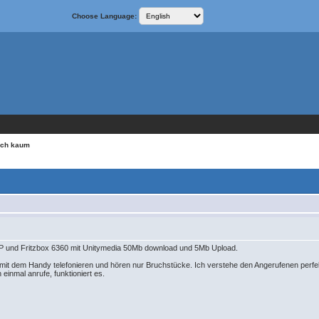
Choose Language:
ich kaum
DSP und Fritzbox 6360 mit Unitymedia 50Mb download und 5Mb Upload.
 mit dem Handy telefonieren und hören nur Bruchstücke. Ich verstehe den Angerufenen perfe
 einmal anrufe, funktioniert es.