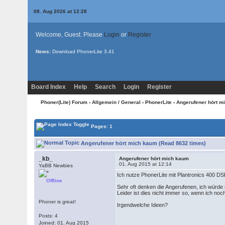
08. Aug 2026 at 12:28
Welcome, Guest. Please
Login
or
Register
News:
Download PhonerLite
3.41
Board Index
Help
Search
Login
Register
Phoner(Lite) Forum
›
Allgemein / General
›
PhonerLite
› Angerufener hört m
Pages: 1
Angerufener hört mich kaum (Read 8632 times)
_kb_
Angerufener hört mich kaum
01. Aug 2015 at 12:14
YaBB Newbies
Ich nutze PhonerLite mit Plantronics 400 
Offline
Sehr oft denken die Angerufenen, ich würde
Leider ist dies nicht immer so, wenn ich noch
Phoner is great!
Irgendwelche Ideen?
Posts: 4
Joined: 01. Aug 2015