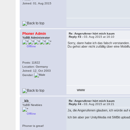
Joined: 01. Aug 2015
Phoner Admin
Re: Angerufener hört mich kaum
Reply #3 -
03. Aug 2015 at 16:10
YaBB Administrator
Sorry, dann habe ich das falsch verstanden. 
Offline
Du gehst aber nicht zufällig über eine Mobi
Posts: 11822
Location: Germany
Joined: 12. Oct 2003
Gender:
WWW
_kb_
Re: Angerufener hört mich kaum
Reply #4 -
03. Aug 2015 at 19:21
YaBB Newbies
Ja, die Angerufenen glauben, ich würde auf 
Offline
Ich bin aber per UnityMedia mit 5MBit upload
Phoner is great!