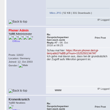
Mikro.JPG
( 52 KB | 331 Downloads )
IP Logged
Phoner Admin
YaBB Administrator
Re:
Gesprächspartner
Print Post
hört mich nicht
Offline
Reply #7 -
08. Oct
2018 at 08:25
Schau mal hier:
https://forum.phoner.de/cgi-
bin/yabb2/YaBB.pl?num=1525250134/7#7
Posts: 11822
Ich gehe mal davon aus, dass bei dir grundsätzlich
Location: Germany
der Zugriff aufs Mikrofon gesperrt ist.
Joined: 12. Oct 2003
Gender:
IP Logged
WWW
Kronenkranich
YaBB Newbies
Re:
Gesprächspartner
Print Post
hört mich nicht