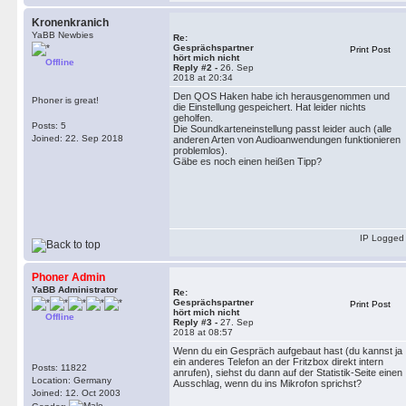
Kronenkranich
YaBB Newbies
Re:
Gesprächspartner
Print Post
hört mich nicht
Offline
Reply #2 -
26. Sep
2018 at 20:34
Den QOS Haken habe ich herausgenommen und
Phoner is great!
die Einstellung gespeichert. Hat leider nichts
geholfen.
Posts: 5
Die Soundkarteneinstellung passt leider auch (alle
Joined: 22. Sep 2018
anderen Arten von Audioanwendungen funktionieren
problemlos).
Gäbe es noch einen heißen Tipp?
IP Logged
Phoner Admin
YaBB Administrator
Re:
Gesprächspartner
Print Post
hört mich nicht
Offline
Reply #3 -
27. Sep
2018 at 08:57
Wenn du ein Gespräch aufgebaut hast (du kannst ja
ein anderes Telefon an der Fritzbox direkt intern
Posts: 11822
anrufen), siehst du dann auf der Statistik-Seite einen
Location: Germany
Ausschlag, wenn du ins Mikrofon sprichst?
Joined: 12. Oct 2003