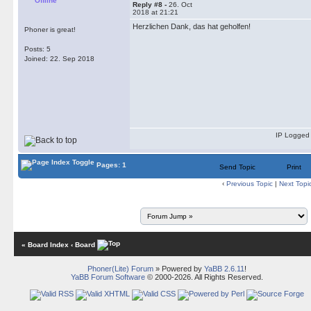
Offline
Reply #8 -
26. Oct
2018 at 21:21
Herzlichen Dank, das hat geholfen!
Phoner is great!
Posts: 5
Joined: 22. Sep 2018
IP Logged
Pages: 1
Send Topic
Print
‹
Previous Topic
|
Next Topi
« Board Index
‹ Board
Phoner(Lite) Forum
» Powered by
YaBB 2.6.11
!
YaBB Forum Software
© 2000-2026. All Rights Reserved.