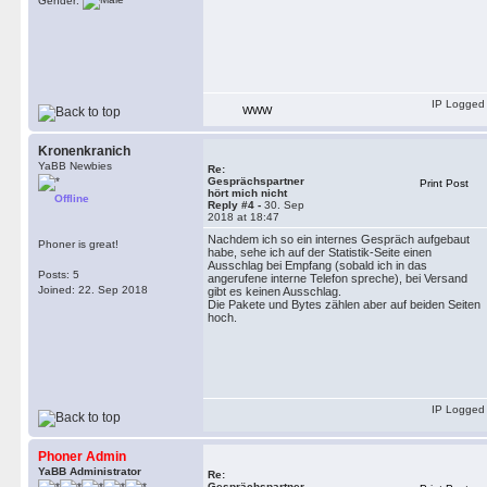
Gender:
IP Logged
WWW
Kronenkranich
YaBB Newbies
Re:
Gesprächspartner
Print Post
hört mich nicht
Offline
Reply #4 -
30. Sep
2018 at 18:47
Nachdem ich so ein internes Gespräch aufgebaut
Phoner is great!
habe, sehe ich auf der Statistik-Seite einen
Ausschlag bei Empfang (sobald ich in das
Posts: 5
angerufene interne Telefon spreche), bei Versand
Joined: 22. Sep 2018
gibt es keinen Ausschlag.
Die Pakete und Bytes zählen aber auf beiden Seiten
hoch.
IP Logged
Phoner Admin
YaBB Administrator
Re:
Gesprächspartner