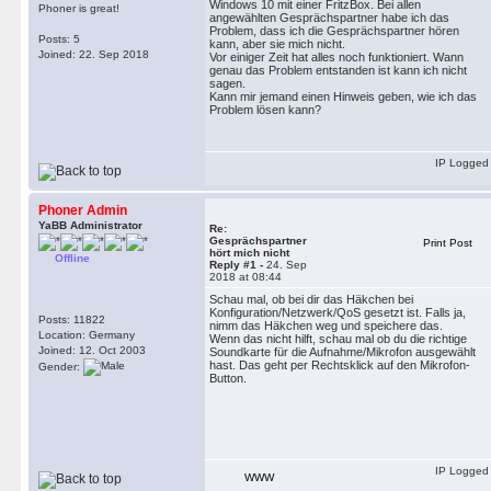
Windows 10 mit einer FritzBox. Bei allen
Phoner is great!
angewählten Gesprächspartner habe ich das
Problem, dass ich die Gesprächspartner hören
Posts: 5
kann, aber sie mich nicht.
Joined: 22. Sep 2018
Vor einiger Zeit hat alles noch funktioniert. Wann
genau das Problem entstanden ist kann ich nicht
sagen.
Kann mir jemand einen Hinweis geben, wie ich das
Problem lösen kann?
IP Logged
Phoner Admin
YaBB Administrator
Re:
Gesprächspartner
Print Post
hört mich nicht
Offline
Reply #1 -
24. Sep
2018 at 08:44
Schau mal, ob bei dir das Häkchen bei
Konfiguration/Netzwerk/QoS gesetzt ist. Falls ja,
Posts: 11822
nimm das Häkchen weg und speichere das.
Location: Germany
Wenn das nicht hilft, schau mal ob du die richtige
Joined: 12. Oct 2003
Soundkarte für die Aufnahme/Mikrofon ausgewählt
hast. Das geht per Rechtsklick auf den Mikrofon-
Gender:
Button.
IP Logged
WWW