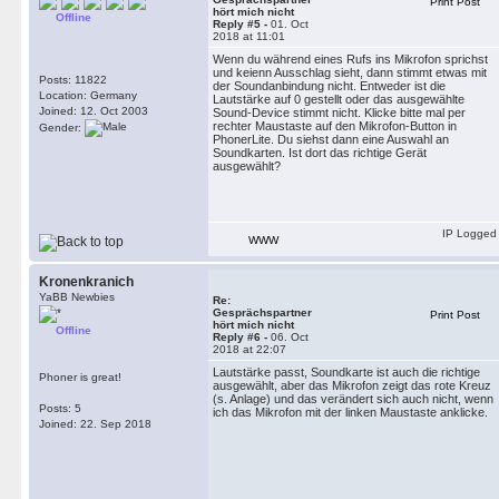
Print Post
hört mich nicht
Offline
Reply #5 -
01. Oct
2018 at 11:01
Wenn du während eines Rufs ins Mikrofon sprichst
und keienn Ausschlag sieht, dann stimmt etwas mit
Posts: 11822
der Soundanbindung nicht. Entweder ist die
Location: Germany
Lautstärke auf 0 gestellt oder das ausgewählte
Joined: 12. Oct 2003
Sound-Device stimmt nicht. Klicke bitte mal per
rechter Maustaste auf den Mikrofon-Button in
Gender:
PhonerLite. Du siehst dann eine Auswahl an
Soundkarten. Ist dort das richtige Gerät
ausgewählt?
IP Logged
WWW
Kronenkranich
YaBB Newbies
Re:
Gesprächspartner
Print Post
hört mich nicht
Offline
Reply #6 -
06. Oct
2018 at 22:07
Lautstärke passt, Soundkarte ist auch die richtige
Phoner is great!
ausgewählt, aber das Mikrofon zeigt das rote Kreuz
(s. Anlage) und das verändert sich auch nicht, wenn
Posts: 5
ich das Mikrofon mit der linken Maustaste anklicke.
Joined: 22. Sep 2018