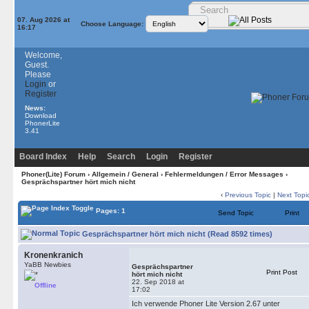
07. Aug 2026 at
Choose Language:
16:17
Welcome,
Guest.
Please
Login
or
Register
News:
Download
PhonerLite
3.41
Board Index
Help
Search
Login
Register
Phoner(Lite) Forum
›
Allgemein / General
›
Fehlermeldungen / Error Messages
›
Gesprächspartner hört mich nicht
‹
Previous Topic
|
Next Topi
Pages: 1
Send Topic
Print
Gesprächspartner hört mich nicht (Read 8592 times)
Kronenkranich
YaBB Newbies
Gesprächspartner
Print Post
hört mich nicht
22. Sep 2018 at
Offline
17:02
Ich verwende Phoner Lite Version 2.67 unter