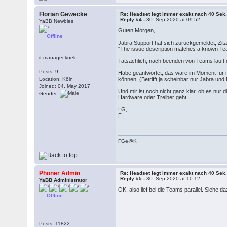
Florian Gewecke
Re: Headset legt immer exakt nach 40 Sek.
Reply #4 -
30. Sep 2020 at 09:52
YaBB Newbies
Guten Morgen,
Offline
Jabra Support hat sich zurückgemeldet, Zita
"The issue description matches a known Te
it-manager.koeln
Tatsächlich, nach beenden von Teams läuft 
Posts: 9
Habe geantwortet, das wäre im Moment für m
Location: Köln
können. (Betrifft ja scheinbar nur Jabra un
Joined: 04. May 2017
Und mir ist noch nicht ganz klar, ob es nur 
Gender:
Hardware oder Treiber geht.
LG,
F.
FGe@K
Phoner Admin
Re: Headset legt immer exakt nach 40 Sek.
Reply #5 -
30. Sep 2020 at 10:12
YaBB Administrator
OK, also lief bei die Teams parallel. Siehe
Offline
Posts: 11822