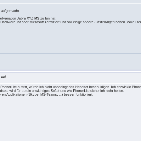
a aufgemacht.
ellvariation Jabra XYZ
MS
zu tun hat.
ardware, ist aber Microsoft zertifiziert und soll einige andere
Einstellungen
haben. Wo? Trei
 auf
onerLite auftritt, würde ich nicht unbedingt das Headset beschuldigen. Ich entwickle Phone
ets wird für so ein unwichtiges Softphone wie PhonerLite sicherlich nicht helfen.
ren Applikationen (Skype, MS-Teams, ...) besser funktioniert.