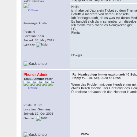
Reply #2 -
18. Sep 2020 at 12:43
YaBB Newbies
Hallo,
Offline
ich habe bei Jabra ein Ticket zu dem Them
Betrifft ja mehrere von deren Headsets.
Ich überlege auch, ob es was mit deren Mod
Es handelt sich dann scheinbar um dieselbe H
it-manager.koeln
Ich melde mich, wenn es Neuigkeiten gibt.
LG,
Posts: 9
Florian
Location: Köln
Joined: 04. May 2017
Gender:
FGe@K
Phoner Admin
Re: Headset legt immer exakt nach 40 Sek.
Reply #3 -
18. Sep 2020 at 12:55
YaBB Administrator
Wenn das Problem mit dem Headset nur mit Ph
Offline
etwas falsch mache. Der Hersteller des Heads
Du solltest schauen, ob das Headset in ande
Posts: 11822
Location: Germany
Joined: 12. Oct 2003
Gender:
WWW