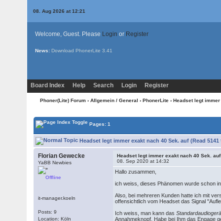
08. Aug 2026 at 12:21
Welcome, Guest. Please
Login
or
Register
News:
Download PhonerLite
3.41
Board Index
Help
Search
Login
Register
Phoner(Lite) Forum
›
Allgemein / General
›
PhonerLite
› Headset legt immer
Pages: 1
Headset legt immer exakt nach 40 Sek. auf (Read 5141 
Florian Gewecke
Headset legt immer exakt nach 40 Sek. auf
08. Sep 2020 at 14:32
YaBB Newbies
Hallo zusammen,
Offline
ich weiss, dieses Phänomen wurde schon in 
Also, bei mehreren Kunden hatte ich mit v
it-manager.koeln
offensichtlich vom Headset das Signal "Aufl
Posts: 9
Ich weiss, man kann das
Standardaudiogerä
Location: Köln
Annahmeknopf. Habe bei Ihm das Engage gege