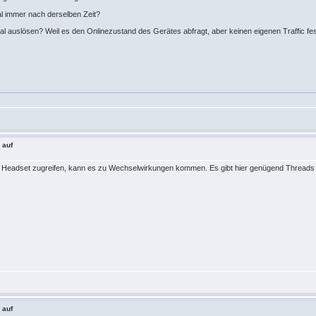
l immer nach derselben Zeit?
al auslösen? Weil es den Onlinezustand des Gerätes abfragt, aber keinen eigenen Traffic fe
 auf
e Headset zugreifen, kann es zu Wechselwirkungen kommen. Es gibt hier genügend Threads 
 auf