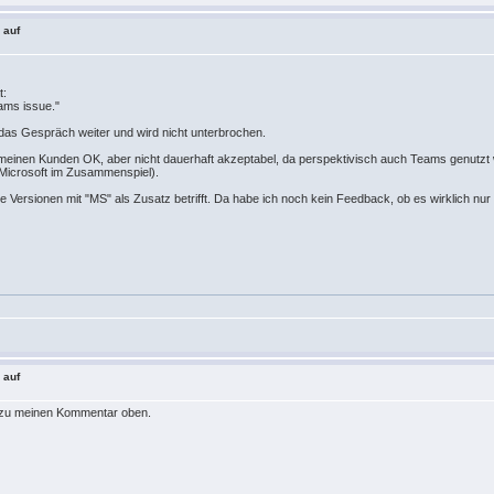
 auf
t:
ams issue."
das Gespräch weiter und wird nicht unterbrochen.
einen Kunden OK, aber nicht dauerhaft akzeptabel, da perspektivisch auch Teams genutzt we
d Microsoft im Zusammenspiel).
die Versionen mit "MS" als Zusatz betrifft. Da habe ich noch kein Feedback, ob es wirklich nu
 auf
 dazu meinen Kommentar oben.