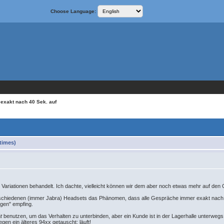
Choose Language:
 exakt nach 40 Sek. auf
times)
Variationen behandelt. Ich dachte, vielleicht können wir dem aber noch etwas mehr auf den
erschiedenen (immer Jabra) Headsets das Phänomen, dass alle Gespräche immer exakt nach
egen" empfing.
t
benutzen, um das Verhalten zu unterbinden, aber ein Kunde ist in der Lagerhalle unter
n ein älteres 94xx getauscht: läuft!