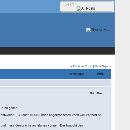
‹
Previous Topic
|
Next Topic
›
Send Topic
Print
Print Post
 Grund gehen.
 entweder 0, 30 oder 40 Sekunden abgebrochen wurden weil PhonerLite
wegs und muss Gespräche annehmen können. Der braucht den