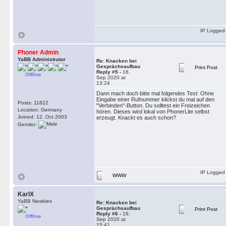
IP Logged
Phoner Admin
YaBB Administrator
Re: Knacken bei
Gesprächsaufbau
Print Post
Reply #5 -
16.
Offline
Sep 2020 at
13:24
Dann mach doch bitte mal folgendes Test: Ohne
Eingabe einer Rufnummer klickst du mal auf den
Posts: 11822
"Verbinden"-Button. Du solltest ein Freizeichen
Location: Germany
hören. Dieses wird lokal von PhonerLite selbst
Joined: 12. Oct 2003
erzeugt. Knackt es auch schon?
Gender:
IP Logged
WWW
KarlX
YaBB Newbies
Re: Knacken bei
Gesprächsaufbau
Print Post
Reply #6 -
16.
Offline
Sep 2020 at
15:41