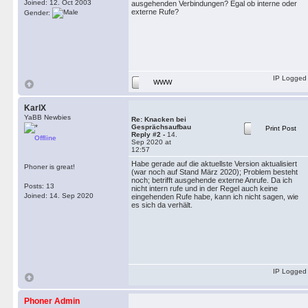
Joined: 12. Oct 2003
ausgehenden Verbindungen? Egal ob interne oder
externe Rufe?
Gender:
IP Logged
WWW
KarlX
YaBB Newbies
Re: Knacken bei
Gesprächsaufbau
Print Post
Reply #2 -
14.
Offline
Sep 2020 at
12:57
Habe gerade auf die aktuellste Version aktualisiert
Phoner is great!
(war noch auf Stand März 2020); Problem besteht
noch; betrifft ausgehende externe Anrufe. Da ich
Posts: 13
nicht intern rufe und in der Regel auch keine
Joined: 14. Sep 2020
eingehenden Rufe habe, kann ich nicht sagen, wie
es sich da verhält.
IP Logged
Phoner Admin