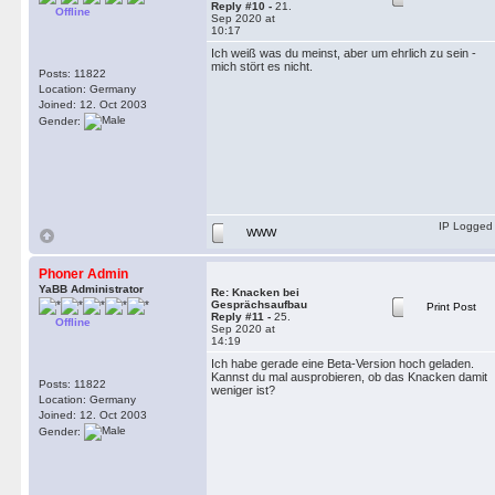
Reply #10 -
21.
Offline
Sep 2020 at
10:17
Ich weiß was du meinst, aber um ehrlich zu sein -
mich stört es nicht.
Posts: 11822
Location: Germany
Joined: 12. Oct 2003
Gender:
IP Logged
WWW
Phoner Admin
YaBB Administrator
Re: Knacken bei
Gesprächsaufbau
Print Post
Reply #11 -
25.
Offline
Sep 2020 at
14:19
Ich habe gerade eine Beta-Version hoch geladen.
Kannst du mal ausprobieren, ob das Knacken damit
Posts: 11822
weniger ist?
Location: Germany
Joined: 12. Oct 2003
Gender: