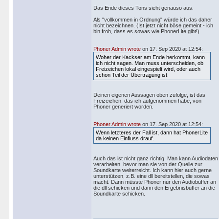
Das Ende dieses Tons sieht genauso aus.
Als "vollkommen in Ordnung" würde ich das daher
nicht bezeichnen. (Ist jetzt nicht böse gemeint - ich
bin froh, dass es sowas wie PhonerLite gibt!)
Phoner Admin wrote
on 17. Sep 2020 at 12:54:
Woher der Kackser am Ende herkommt, kann
ich nicht sagen. Man muss unterscheiden, ob
Freizeichen lokal eingespielt wird, oder auch
schon Teil der Übertragung ist.
Deinen eigenen Aussagen oben zufolge, ist das
Freizeichen, das ich aufgenommen habe, von
Phoner generiert worden.
Phoner Admin wrote
on 17. Sep 2020 at 12:54:
Wenn letzteres der Fall ist, dann hat PhonerLite
da keinen Einfluss drauf.
Auch das ist nicht ganz richtig. Man kann Audiodaten
verarbeiten, bevor man sie von der Quelle zur
Soundkarte weiterreicht. Ich kann hier auch gerne
unterstützen, z.B. eine dll bereitstellen, die sowas
macht. Dann müsste Phoner nur den Audiobuffer an
die dll schicken und dann den Ergebnisbuffer an die
Soundkarte schicken.