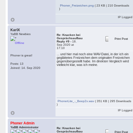
Phoner_Freizeichen.png
( 23 KB | 210 Downloads
)
IP Logged
KarlX
YaBB Newbies
Re: Knacken bei
Gesprächsaufbau
Print Post
Reply #9 -
18.
Offline
Sep 2020 at
17:10
... und hier mal noch eine WAV-Datei, in der ich ein
Phoner is great!
geglättetes Freizeichen dem originalen Freizeichen
gegenübergestellt habe. Im direkten Vergleich wird
Posts: 13
vielleicht klar, was ich meine.
Joined: 14. Sep 2020
PhonerLite_-_Beep2x.wav
( 351 KB | 295 Downloads
)
IP Logged
Phoner Admin
YaBB Administrator
Re: Knacken bei
Gesprächsaufbau
Print Post