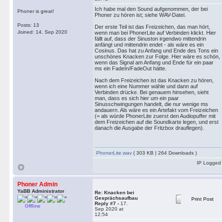
Ich habe mal den Sound aufgenommen, der bei
Phoner is great!
Phoner zu hören ist; siehe WAV-Datei.
Posts: 13
Der erste Teil ist das Freizeichen, das man hört,
Joined: 14. Sep 2020
wenn man bei PhonerLite auf Verbinden klickt. Hier
fällt auf, dass der Sinuston irgendwo mittendrin
anfängt und mittendrin endet - als wäre es ein
Cosinus. Das hat zu Anfang und Ende des Tons ein
unschönes Knacken zur Folge. Hier wäre es schön,
wenn das Signal am Anfang und Ende für ein paar
ms ein FadeIn/FadeOut hätte.
Nach dem Freizeichen ist das Knacken zu hören,
wenn ich eine Nummer wähle und dann auf
Verbinden drücke. Bei genauem hinsehen, sieht
man, dass es sich hier um ein paar
Sinusschwingungen handelt, die nur wenige ms
andauern. Als wäre es ein Artefakt vom Freizeichen
(= als würde PhonerLite zuerst den Audiopuffer mit
dem Freizeichen auf die Soundkarte legen, und erst
danach die Ausgabe der Fritzbox drauflegen).
PhonerLite.wav
( 303 KB | 264 Downloads )
IP Logged
Phoner Admin
YaBB Administrator
Re: Knacken bei
Gesprächsaufbau
Print Post
Reply #7 -
17.
Offline
Sep 2020 at
12:54