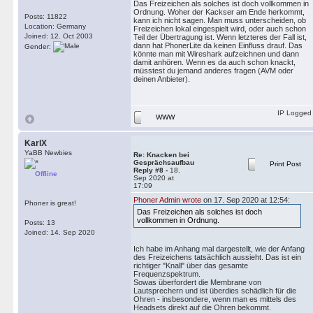
Das Freizeichen als solches ist doch vollkommen in
Ordnung. Woher der Kackser am Ende herkommt,
Posts: 11822
kann ich nicht sagen. Man muss unterscheiden, ob
Location: Germany
Freizeichen lokal eingespielt wird, oder auch schon
Joined: 12. Oct 2003
Teil der Übertragung ist. Wenn letzteres der Fall ist,
dann hat PhonerLite da keinen Einfluss drauf. Das
Gender:
könnte man mit Wireshark aufzeichnen und dann
damit anhören. Wenn es da auch schon knackt,
müsstest du jemand anderes fragen (AVM oder
deinen Anbieter).
IP Logged
WWW
KarlX
YaBB Newbies
Re: Knacken bei
Gesprächsaufbau
Print Post
Reply #8 -
18.
Offline
Sep 2020 at
17:09
Phoner Admin wrote
on 17. Sep 2020 at 12:54:
Phoner is great!
Das Freizeichen als solches ist doch
vollkommen in Ordnung.
Posts: 13
Joined: 14. Sep 2020
Ich habe im Anhang mal dargestellt, wie der Anfang
des Freizeichens tatsächlich aussieht. Das ist ein
richtiger "Knall" über das gesamte
Frequenzspektrum.
Sowas überfordert die Membrane von
Lautsprechern und ist überdies schädlich für die
Ohren - insbesondere, wenn man es mittels des
Headsets direkt auf die Ohren bekommt.