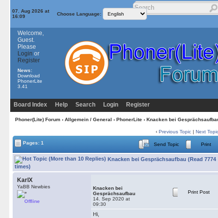
07. Aug 2026 at
Choose Language:
16:09
Welcome,
Guest.
Please
Login
or
Register
News:
Download
PhonerLite
3.41
Board Index
Help
Search
Login
Register
Phoner(Lite) Forum
›
Allgemein / General
›
PhonerLite
› Knacken bei Gesprächsaufba
‹
Previous Topic
|
Next Topi
Pages: 1
Send Topic
Print
Knacken bei Gesprächsaufbau (Read 7774
times)
KarlX
YaBB Newbies
Knacken bei
Print Post
Gesprächsaufbau
14. Sep 2020 at
Offline
09:30
Hi,