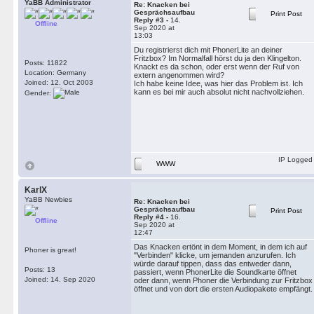
YaBB Administrator
Re: Knacken bei
Gesprächsaufbau
Print Post
Reply #3 -
14.
Offline
Sep 2020 at
13:03
Du registrierst dich mit PhonerLite an deiner
Fritzbox? Im Normalfall hörst du ja den Klingelton.
Posts: 11822
Knackt es da schon, oder erst wenn der Ruf von
Location: Germany
extern angenommen wird?
Joined: 12. Oct 2003
Ich habe keine Idee, was hier das Problem ist. Ich
kann es bei mir auch absolut nicht nachvollziehen.
Gender:
IP Logged
WWW
KarlX
YaBB Newbies
Re: Knacken bei
Gesprächsaufbau
Print Post
Reply #4 -
16.
Offline
Sep 2020 at
12:47
Das Knacken ertönt in dem Moment, in dem ich auf
Phoner is great!
"Verbinden" klicke, um jemanden anzurufen. Ich
würde darauf tippen, dass das entweder dann,
Posts: 13
passiert, wenn PhonerLite die Soundkarte öffnet
Joined: 14. Sep 2020
oder dann, wenn Phoner die Verbindung zur Fritzbox
öffnet und von dort die ersten Audiopakete empfängt.