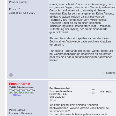
Phoner is great!
immer, wenn ich mit Phoner einen Anruf tätige, höre
ich ganz zu Beginn, also in dem Moment, in dem das
Posts: 13
Gespräch aufgebaut wird, einmalig ein lautes
Joined: 14. Sep 2020
Knacken. Das ist sehr unangenehm. Keine Ahnung,
ob das Knacken wirklich da ist (also von der
FritzBox 7490 kommt oder vom Mikro meines
Headsets) oder ob es an einer fehlenden
Initialisierung eines Datenpuffers liegt (= fehlende
Nullsetzung der Bytes), der an die Soundkarte
geschickt wird.
PhonerLite ist das einzige Programm, das beim
Beginn einer Audiowiedergabe solch ein Knacken
verursacht.
Für solche Fälle fände ich es gut, wenn PhonerLite
bei Gesprächsbeginn grundsätzlich für die ersten
paar ms ein FadeIn auf den Audiopuffer anwenden
könnte.
IP Logged
Phoner Admin
YaBB Administrator
Re: Knacken bei
Gesprächsaufbau
Print Post
Reply #1 -
14.
Offline
Sep 2020 at
10:19
Ich kann bei mir kein solches Knacken
nachvollziehen. Welche Version von PhonerLite
Posts: 11822
verwendest du?
Location: Germany
Du hast das sowohl bei eingehenden als auch