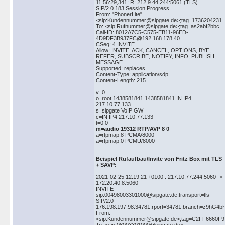
11:56:29,341: R: 212.9.44.244:5061 (TLS)
SIP/2.0 183 Session Progress
From: "PhonerLite"
<sip:Kundennummer@sipgate.de>;tag=1736204231
To: <sip:Rufnummer@sipgate.de>;tag=as2abf2bbc
Call-ID: 8012A7C5-C575-EB11-96ED-
4D9DF3B937FC@192.168.178.40
CSeq: 4 INVITE
Allow: INVITE, ACK, CANCEL, OPTIONS, BYE,
REFER, SUBSCRIBE, NOTIFY, INFO, PUBLISH,
MESSAGE
Supported: replaces
Content-Type: application/sdp
Content-Length: 215
v=0
o=root 1438581841 1438581841 IN IP4
217.10.77.133
s=sipgate VoIP GW
c=IN IP4 217.10.77.133
t=0 0
m=audio 19312 RTP/AVP 8 0
a=rtpmap:8 PCMA/8000
a=rtpmap:0 PCMU/8000
Beispiel Rufaufbau/Invite von Fritz Box mit TLS
+ SAVP:
2021-02-25 12:19:21 +0100 : 217.10.77.244:5060 ->
172.20.40.8:5060
INVITE
sip:00498003301000@sipgate.de;transport=tls
SIP/2.0
176.198.197.98:34781;rport=34781;branch=z9hG4
From:
<sip:Kundennummer@sipgate.de>;tag=C2FF6660F