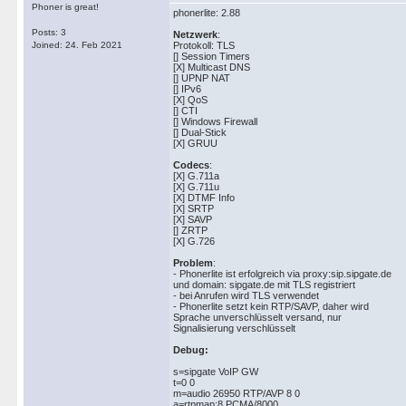
Phoner is great!
phonerlite: 2.88
Posts: 3
Netzwerk
:
Joined: 24. Feb 2021
Protokoll: TLS
[] Session Timers
[X] Multicast DNS
[] UPNP NAT
[] IPv6
[X] QoS
[] CTI
[] Windows Firewall
[] Dual-Stick
[X] GRUU
Codecs
:
[X] G.711a
[X] G.711u
[X] DTMF Info
[X] SRTP
[X] SAVP
[] ZRTP
[X] G.726
Problem
:
- Phonerlite ist erfolgreich via proxy:sip.sipgate.de
und domain: sipgate.de mit TLS registriert
- bei Anrufen wird TLS verwendet
- Phonerlite setzt kein RTP/SAVP, daher wird
Sprache unverschlüsselt versand, nur
Signalisierung verschlüsselt
Debug:
s=sipgate VoIP GW
t=0 0
m=audio 26950 RTP/AVP 8 0
a=rtpmap:8 PCMA/8000