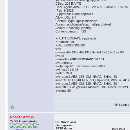
To: <sip:08003301000@sipgate.de>
CSeq: 203 INVITE
User-Agent: AVM FRITZ!Box 6591 Cable 161.07.24
(Feb 9 2021)
Supported: 100rel,replaces
Allow: UBLISH
Content-Type: application/sdp
Accept: application/sdp, multipart/mixed
Accept-Encoding: identity
Content-Length: 423
X-AUTHDOMAIN: sipgate.de
X-nathint: nat
X-To: 498003301000
v=0
o=user 4971919 4971919 IN IP4 176.198.197.98
s=call
m=audio 7080 RTP/SAVP 8 0 101
a=sendrecv
a=rtpmap:101 telephone-event/8000
a=fmtp:101 0-15
a=rtcp:7081
a=crypto:1 AES_256_CM_HMAC_SHA1_80
inline:3xB11FsIj/KE6Ep5ZcQUqwcuqlQMt2kBY9
a=crypto:2 AES_CM_128_HMAC_SHA1_80
inline:fIHHTW9g9BwMHA5N/2cE1tRDSbdfU/NG8SFri
a=ptime:20
IP Logged
Phoner Admin
YaBB Administrator
Re: SAVP wird
nicht gesetzt,
SRTP daher
Print Post
Offline