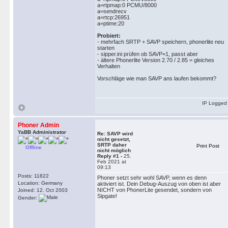
a=rtpmap:0 PCMU/8000
a=sendrecv
a=rtcp:26951
a=ptime:20
Probiert:
- mehrfach SRTP + SAVP speichern, phonerlite neu
starten
- sipper.ini prüfen ob SAVP=1, passt aber
- ältere Phonerlite Version 2.70 / 2.85 = gleiches
Verhalten
Vorschläge wie man SAVP ans laufen bekommt?
IP Logged
Phoner Admin
YaBB Administrator
Re: SAVP wird
nicht gesetzt,
SRTP daher
Print Post
Offline
nicht möglich
Reply #1 -
25.
Feb 2021 at
09:13
Posts: 11822
Phoner setzt sehr wohl SAVP, wenn es denn
Location: Germany
aktiviert ist. Dein Debug-Auszug von oben ist aber
NICHT von PhonerLite gesendet, sondern von
Joined: 12. Oct 2003
Sipgate!
Gender: