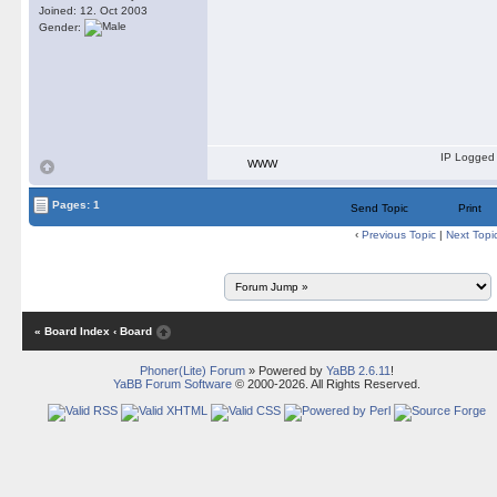
Joined: 12. Oct 2003
Gender:
IP Logged
WWW
Pages: 1
Send Topic
Print
‹
Previous Topic
|
Next Topi
« Board Index
‹ Board
Phoner(Lite) Forum
» Powered by
YaBB 2.6.11
!
YaBB Forum Software
© 2000-2026. All Rights Reserved.