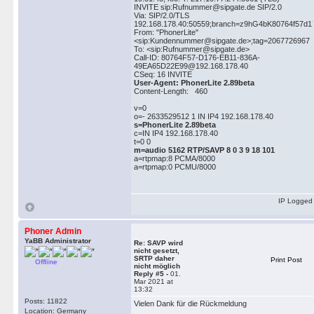
INVITE sip:Rufnummer@sipgate.de SIP/2.0
Via: SIP/2.0/TLS
192.168.178.40:50559;branch=z9hG4bK80764f57d1
From: "PhonerLite"
<sip:Kundennummer@sipgate.de>;tag=2067726967
To: <sip:Rufnummer@sipgate.de>
Call-ID: 80764F57-D176-EB11-836A-
49EA65D22E99@192.168.178.40
CSeq: 16 INVITE
User-Agent: PhonerLite 2.89beta
Content-Length: 460
v=0
o=- 2633529512 1 IN IP4 192.168.178.40
s=PhonerLite 2.89beta
c=IN IP4 192.168.178.40
t=0 0
m=audio 5162 RTP/SAVP 8 0 3 9 18 101
a=rtpmap:8 PCMA/8000
a=rtpmap:0 PCMU/8000
IP Logged
Phoner Admin
YaBB Administrator
Re: SAVP wird
nicht gesetzt,
SRTP daher
Print Post
Offline
nicht möglich
Reply #5 -
01.
Mar 2021 at
13:32
Posts: 11822
Vielen Dank für die Rückmeldung
Location: Germany