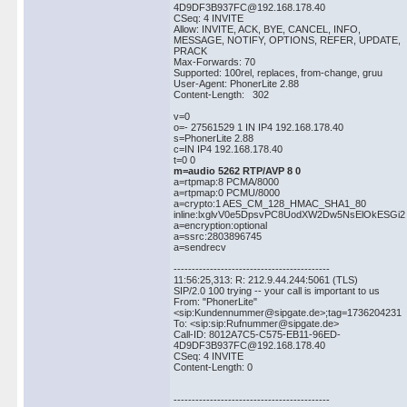
4D9DF3B937FC@192.168.178.40
CSeq: 4 INVITE
Allow: INVITE, ACK, BYE, CANCEL, INFO,
MESSAGE, NOTIFY, OPTIONS, REFER, UPDATE,
PRACK
Max-Forwards: 70
Supported: 100rel, replaces, from-change, gruu
User-Agent: PhonerLite 2.88
Content-Length: 302
v=0
o=- 27561529 1 IN IP4 192.168.178.40
s=PhonerLite 2.88
c=IN IP4 192.168.178.40
t=0 0
m=audio 5262 RTP/AVP 8 0
a=rtpmap:8 PCMA/8000
a=rtpmap:0 PCMU/8000
a=crypto:1 AES_CM_128_HMAC_SHA1_80
inline:lxglvV0e5DpsvPC8UodXW2Dw5NsElOkESGi2
a=encryption:optional
a=ssrc:2803896745
a=sendrecv
-------------------------------------------
11:56:25,313: R: 212.9.44.244:5061 (TLS)
SIP/2.0 100 trying -- your call is important to us
From: "PhonerLite"
<sip:Kundennummer@sipgate.de>;tag=1736204231
To: <sip:sip:Rufnummer@sipgate.de>
Call-ID: 8012A7C5-C575-EB11-96ED-
4D9DF3B937FC@192.168.178.40
CSeq: 4 INVITE
Content-Length: 0
-------------------------------------------