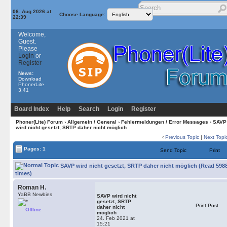
06. Aug 2026 at
Choose Language:
22:39
Welcome,
Guest.
Please
Login
or
Register
News:
Download
PhonerLite
3.41
Board Index
Help
Search
Login
Register
Phoner(Lite) Forum
›
Allgemein / General
›
Fehlermeldungen / Error Messages
› SAVP
wird nicht gesetzt, SRTP daher nicht möglich
‹
Previous Topic
|
Next Topi
Pages: 1
Send Topic
Print
SAVP wird nicht gesetzt, SRTP daher nicht möglich (Read 598
times)
Roman H.
YaBB Newbies
SAVP wird nicht
gesetzt, SRTP
Print Post
daher nicht
Offline
möglich
24. Feb 2021 at
15:21