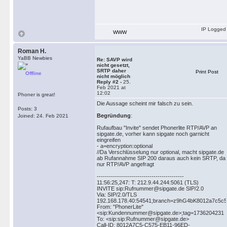
IP Logged
WWW
Roman H.
YaBB Newbies
Re: SAVP wird
nicht gesetzt,
SRTP daher
Print Post
Offline
nicht möglich
Reply #2 -
25.
Feb 2021 at
12:02
Phoner is great!
Die Aussage scheint mir falsch zu sein.
Posts: 3
Begründung
:
Joined: 24. Feb 2021
Rufaufbau "Invite" sendet Phonerlite RTP/AVP an
sipgate.de, vorher kann sipgate noch garnicht
eingreifen
- a=encryption:optional
//Da Verschlüsselung nur optional, macht sipgate.de
ab Rufannahme SIP 200 daraus auch kein SRTP, da
nur RTP/AVP angefragt
-------------------------------------------
11:56:25,247: T: 212.9.44.244:5061 (TLS)
INVITE sip:Rufnummer@sipgate.de SIP/2.0
Via: SIP/2.0/TLS
192.168.178.40:54541;branch=z9hG4bK8012a7c5c57
From: "PhonerLite"
<sip:Kundennummer@sipgate.de>;tag=1736204231
To: <sip:sip:Rufnummer@sipgate.de>
Call-ID: 8012A7C5-C575-EB11-96ED-