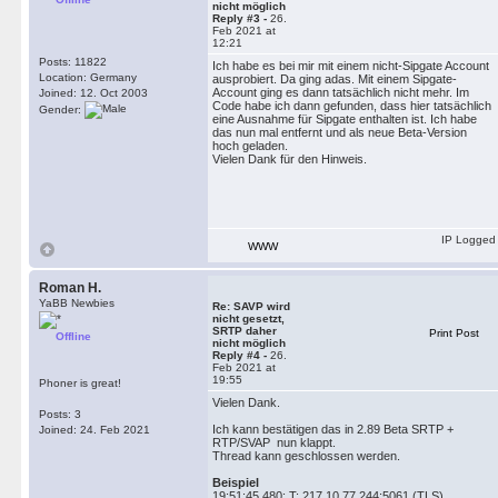
nicht möglich
Reply #3 -
26.
Feb 2021 at
12:21
Posts: 11822
Ich habe es bei mir mit einem nicht-Sipgate Account
Location: Germany
ausprobiert. Da ging adas. Mit einem Sipgate-
Account ging es dann tatsächlich nicht mehr. Im
Joined: 12. Oct 2003
Code habe ich dann gefunden, dass hier tatsächlich
Gender:
eine Ausnahme für Sipgate enthalten ist. Ich habe
das nun mal entfernt und als neue Beta-Version
hoch geladen.
Vielen Dank für den Hinweis.
IP Logged
WWW
Roman H.
YaBB Newbies
Re: SAVP wird
nicht gesetzt,
SRTP daher
Print Post
Offline
nicht möglich
Reply #4 -
26.
Feb 2021 at
19:55
Phoner is great!
Vielen Dank.
Posts: 3
Ich kann bestätigen das in 2.89 Beta SRTP +
Joined: 24. Feb 2021
RTP/SVAP nun klappt.
Thread kann geschlossen werden.
Beispiel
19:51:45,480: T: 217.10.77.244:5061 (TLS)