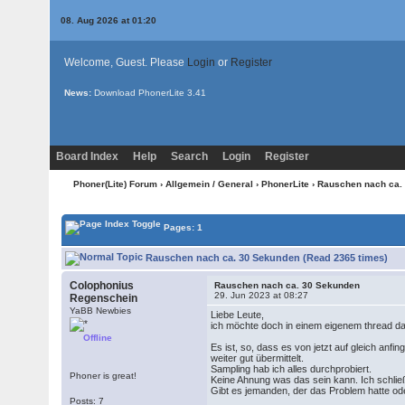
08. Aug 2026 at 01:20
Welcome, Guest. Please
Login
or
Register
News:
Download PhonerLite
3.41
Board Index
Help
Search
Login
Register
Phoner(Lite) Forum
›
Allgemein / General
›
PhonerLite
› Rauschen nach ca.
Pages: 1
Rauschen nach ca. 30 Sekunden (Read 2365 times)
Colophonius
Rauschen nach ca. 30 Sekunden
29. Jun 2023 at 08:27
Regenschein
YaBB Newbies
Liebe Leute,
ich möchte doch in einem eigenem thread d
Offline
Es ist, so, dass es von jetzt auf gleich an
weiter gut übermittelt.
Sampling hab ich alles durchprobiert.
Phoner is great!
Keine Ahnung was das sein kann. Ich schließ
Gibt es jemanden, der das Problem hatte o
Posts: 7