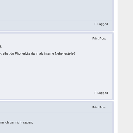
IP Logged
Print Post
t.
etreibst du PhonerLite dann als interne Nebenestelle?
IP Logged
Print Post
ann ich gar nicht sagen.