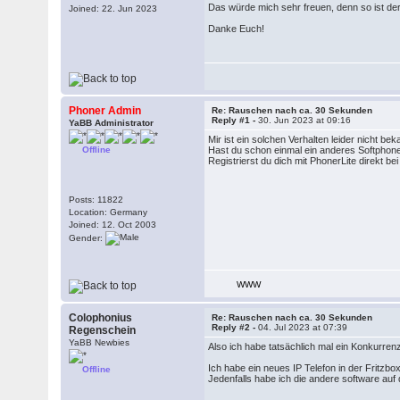
Das würde mich sehr freuen, denn so ist der
Joined: 22. Jun 2023
Danke Euch!
Phoner Admin
Re: Rauschen nach ca. 30 Sekunden
Reply #1 -
30. Jun 2023 at 09:16
YaBB Administrator
Mir ist ein solchen Verhalten leider nicht be
Offline
Hast du schon einmal ein anderes Softphon
Registrierst du dich mit PhonerLite direkt 
Posts: 11822
Location: Germany
Joined: 12. Oct 2003
Gender:
WWW
Colophonius
Re: Rauschen nach ca. 30 Sekunden
Reply #2 -
04. Jul 2023 at 07:39
Regenschein
YaBB Newbies
Also ich habe tatsächlich mal ein Konkurren
Ich habe ein neues IP Telefon in der Fritzbo
Offline
Jedenfalls habe ich die andere software auf 