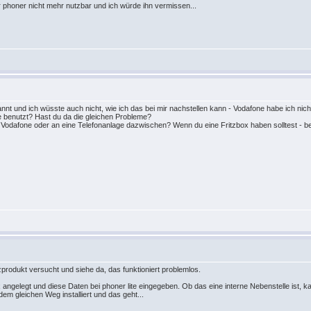
 phoner nicht mehr nutzbar und ich würde ihn vermissen...
kannt und ich wüsste auch nicht, wie ich das bei mir nachstellen kann - Vodafone habe ich nich
e benutzt? Hast du da die gleichen Probleme?
bei Vodafone oder an eine Telefonanlage dazwischen? Wenn du eine Fritzbox haben solltest - b
zprodukt versucht und siehe da, das funktioniert problemlos.
x angelegt und diese Daten bei phoner lite eingegeben. Ob das eine interne Nebenstelle ist, k
dem gleichen Weg installiert und das geht...