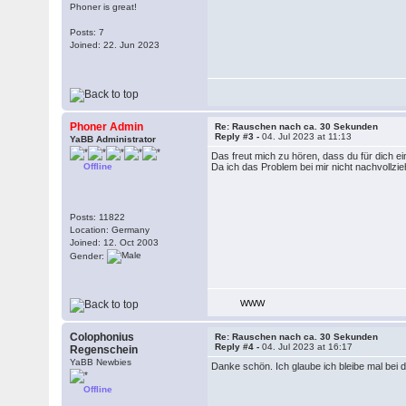
Phoner is great!
Posts: 7
Joined: 22. Jun 2023
Phoner Admin
Re: Rauschen nach ca. 30 Sekunden
Reply #3 -
04. Jul 2023 at 11:13
YaBB Administrator
Das freut mich zu hören, dass du für dich 
Offline
Da ich das Problem bei mir nicht nachvollzi
Posts: 11822
Location: Germany
Joined: 12. Oct 2003
Gender:
WWW
Colophonius
Re: Rauschen nach ca. 30 Sekunden
Reply #4 -
04. Jul 2023 at 16:17
Regenschein
YaBB Newbies
Danke schön. Ich glaube ich bleibe mal bei d
Offline