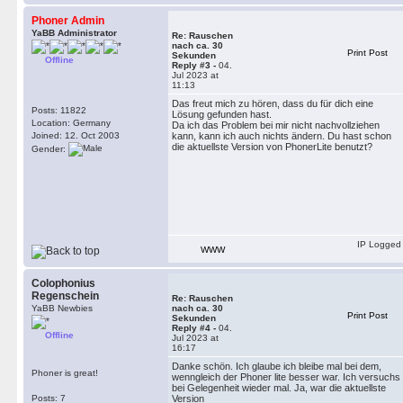
Phoner Admin
YaBB Administrator
Re: Rauschen
nach ca. 30
Print Post
Sekunden
Offline
Reply #3 -
04.
Jul 2023 at
11:13
Das freut mich zu hören, dass du für dich eine
Posts: 11822
Lösung gefunden hast.
Location: Germany
Da ich das Problem bei mir nicht nachvollziehen
Joined: 12. Oct 2003
kann, kann ich auch nichts ändern. Du hast schon
die aktuellste Version von PhonerLite benutzt?
Gender:
IP Logged
WWW
Colophonius
Regenschein
Re: Rauschen
YaBB Newbies
nach ca. 30
Print Post
Sekunden
Reply #4 -
04.
Offline
Jul 2023 at
16:17
Danke schön. Ich glaube ich bleibe mal bei dem,
Phoner is great!
wenngleich der Phoner lite besser war. Ich versuchs
bei Gelegenheit wieder mal. Ja, war die aktuellste
Posts: 7
Version