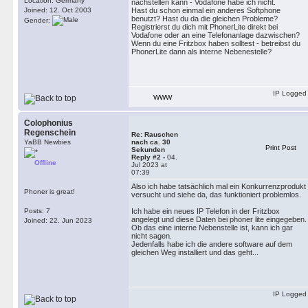
Location: Germany
nachstellen kann - Vodafone habe ich nicht.
Joined: 12. Oct 2003
Hast du schon einmal ein anderes Softphone
benutzt? Hast du da die gleichen Probleme?
Gender:
Registrierst du dich mit PhonerLite direkt bei
Vodafone oder an eine Telefonanlage dazwischen?
Wenn du eine Fritzbox haben solltest - betreibst du
PhonerLite dann als interne Nebenestelle?
IP Logged
WWW
Colophonius
Regenschein
Re: Rauschen
YaBB Newbies
nach ca. 30
Print Post
Sekunden
Reply #2 -
04.
Offline
Jul 2023 at
07:39
Also ich habe tatsächlich mal ein Konkurrenzprodukt
Phoner is great!
versucht und siehe da, das funktioniert problemlos.
Posts: 7
Ich habe ein neues IP Telefon in der Fritzbox
angelegt und diese Daten bei phoner lite eingegeben.
Joined: 22. Jun 2023
Ob das eine interne Nebenstelle ist, kann ich gar
nicht sagen.
Jedenfalls habe ich die andere software auf dem
gleichen Weg installiert und das geht...
IP Logged