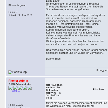
Liebe Leute,
ich möchte doch in einem eigenem thread das
Phoner is great!
Thema des Rauschens aufmachen. Ich habe die
Suche benutzt, aber nichts gefunden.
Posts: 7
Es ist, so, dass es von jetzt auf gleich anfing, dass
Joined: 22. Jun 2023
alle Gespräche nach etwa 30 sek derart zu
rauschen beginnen, dass kein Gespräch mehr
möglich ist. Das betrifft mich ale Hörer. Meine
Sprache wird wohl weiter gut übermittelt.
Sampling hab ich alles durchprobiert.
Keine Ahnung was das sein kann. Ich schließe
vielleicht sogar den Phoner - lite aus und habe
Vodafone in Verdacht.
Gibt es jemanden, der das Problem hatte oder hat
und mit dem man das mal analysieren kann.
Das würde mich sehr freuen, denn so ist der phoner
nicht mehr nutzbar und ich würde ihn vermissen...
Danke Euch!
IP Logged
Phoner Admin
YaBB Administrator
Re: Rauschen
nach ca. 30
Print Post
Sekunden
Offline
Reply #1 -
30.
Jun 2023 at
09:16
Mir ist ein solchen Verhalten leider nicht bekannt und
Posts: 11822
ich wüsste auch nicht, wie ich das bei mir