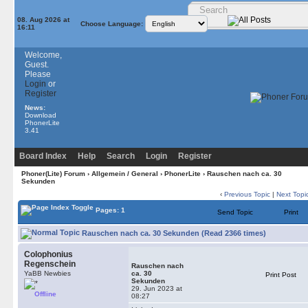
08. Aug 2026 at
Choose Language:
16:11
Welcome,
Guest.
Please
Login
or
Register
News:
Download
PhonerLite
3.41
Board Index
Help
Search
Login
Register
Phoner(Lite) Forum
›
Allgemein / General
›
PhonerLite
› Rauschen nach ca. 30
Sekunden
‹
Previous Topic
|
Next Topi
Pages: 1
Send Topic
Print
Rauschen nach ca. 30 Sekunden (Read 2366 times)
Colophonius
Regenschein
Rauschen nach
YaBB Newbies
ca. 30
Print Post
Sekunden
29. Jun 2023 at
Offline
08:27