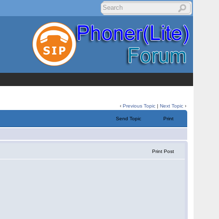
‹
Previous Topic
|
Next Topic
›
Send Topic
Print
Print Post