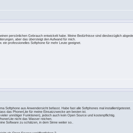
r meinen persönlichen Gebrauch entwickelt habe. Meine Bedürfnisse sind diesbezüglich abged
iterungen, aber das übersteigt den Aufwand für mich.
 ein professionelles Softphone für mehr Leute geeignet.
hema Softphone aus Anwendersicht befasst. Habe fast alle Softphones mal installiert/getestet.
ass das PhonerLite für meine Einsatzzwecke am besten ist.
z vieler unnötiger Funktionen), jedoch auch kein Open Source und kostenpflichtig.
honerLite nicht das Wasser reichen.
eine Software zu schätzen, in dem Sinne weiter so..