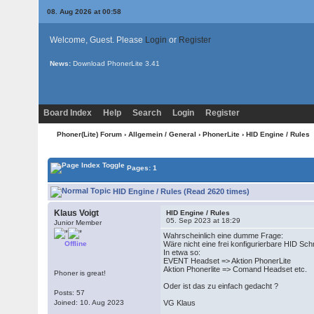
08. Aug 2026 at 00:58
Welcome, Guest. Please
Login
or
Register
News:
Download PhonerLite
3.41
Board Index
Help
Search
Login
Register
Phoner(Lite) Forum
›
Allgemein / General
›
PhonerLite
› HID Engine / Rules
Pages: 1
HID Engine / Rules (Read 2620 times)
Klaus Voigt
HID Engine / Rules
05. Sep 2023 at 18:29
Junior Member
Wahrscheinlich eine dumme Frage:
Offline
Wäre nicht eine frei konfigurierbare HID Sch
In etwa so:
EVENT Headset => Aktion PhonerLite
Aktion Phonerlite => Comand Headset etc.
Phoner is great!
Oder ist das zu einfach gedacht ?
Posts: 57
Joined: 10. Aug 2023
VG Klaus