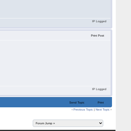
IP Logged
Print Post
IP Logged
Send Topic
Print
‹
Previous Topic
|
Next Topic
›