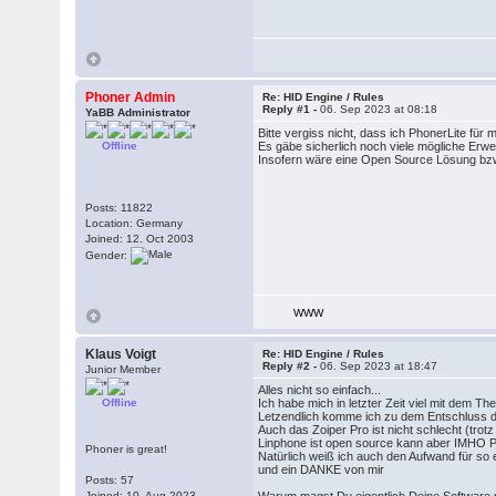
Phoner Admin
Re: HID Engine / Rules
Reply #1 -
06. Sep 2023 at 08:18
YaBB Administrator
Bitte vergiss nicht, dass ich PhonerLite fü
Offline
Es gäbe sicherlich noch viele mögliche Erwe
Insofern wäre eine Open Source Lösung bzw.
Posts: 11822
Location: Germany
Joined: 12. Oct 2003
Gender:
WWW
Klaus Voigt
Re: HID Engine / Rules
Reply #2 -
06. Sep 2023 at 18:47
Junior Member
Alles nicht so einfach...
Offline
Ich habe mich in letzter Zeit viel mit dem T
Letzendlich komme ich zu dem Entschluss d
Auch das Zoiper Pro ist nicht schlecht (trot
Linphone ist open source kann aber IMHO P
Phoner is great!
Natürlich weiß ich auch den Aufwand für so 
und ein DANKE von mir
Posts: 57
Joined: 10. Aug 2023