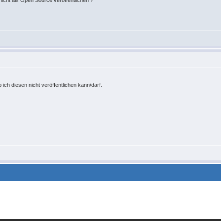
icht als Open Source veröffentlichen ?
 ich diesen nicht veröffentlichen kann/darf.