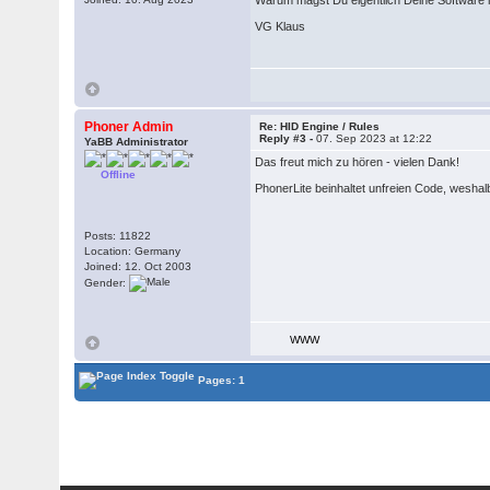
Warum magst Du eigentlich Deine Software n
VG Klaus
Phoner Admin
Re: HID Engine / Rules
Reply #3 -
07. Sep 2023 at 12:22
YaBB Administrator
Das freut mich zu hören - vielen Dank!
Offline
PhonerLite beinhaltet unfreien Code, weshalb
Posts: 11822
Location: Germany
Joined: 12. Oct 2003
Gender:
WWW
Pages: 1