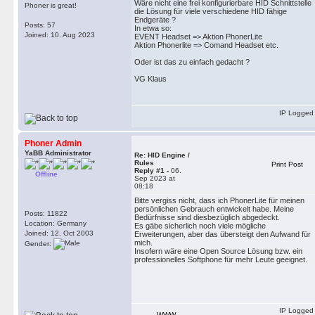
Wäre nicht eine frei konfigurierbare HID Schnittstelle
Phoner is great!
die Lösung für viele verschiedene HID fähige
Endgeräte ?
Posts: 57
In etwa so:
Joined: 10. Aug 2023
EVENT Headset => Aktion PhonerLite
Aktion Phonerlite => Comand Headset etc.
Oder ist das zu einfach gedacht ?
VG Klaus
IP Logged
Phoner Admin
YaBB Administrator
Re: HID Engine /
Rules
Print Post
Reply #1 -
06.
Offline
Sep 2023 at
08:18
Bitte vergiss nicht, dass ich PhonerLite für meinen
persönlichen Gebrauch entwickelt habe. Meine
Posts: 11822
Bedürfnisse sind diesbezüglich abgedeckt.
Location: Germany
Es gäbe sicherlich noch viele mögliche
Joined: 12. Oct 2003
Erweiterungen, aber das übersteigt den Aufwand für
mich.
Gender:
Insofern wäre eine Open Source Lösung bzw. ein
professionelles Softphone für mehr Leute geeignet.
IP Logged
WWW