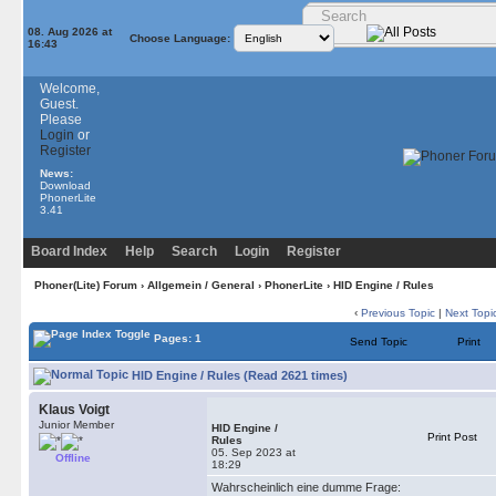
08. Aug 2026 at
Choose Language:
16:43
Welcome,
Guest.
Please
Login
or
Register
News:
Download
PhonerLite
3.41
Board Index
Help
Search
Login
Register
Phoner(Lite) Forum
›
Allgemein / General
›
PhonerLite
› HID Engine / Rules
‹
Previous Topic
|
Next Topi
Pages: 1
Send Topic
Print
HID Engine / Rules (Read 2621 times)
Klaus Voigt
Junior Member
HID Engine /
Print Post
Rules
05. Sep 2023 at
Offline
18:29
Wahrscheinlich eine dumme Frage: