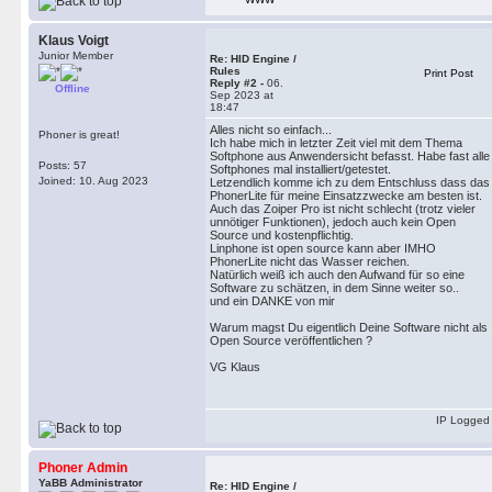
Klaus Voigt
Junior Member
Re: HID Engine /
Rules
Print Post
Reply #2 -
06.
Offline
Sep 2023 at
18:47
Alles nicht so einfach...
Phoner is great!
Ich habe mich in letzter Zeit viel mit dem Thema
Softphone aus Anwendersicht befasst. Habe fast alle
Posts: 57
Softphones mal installiert/getestet.
Joined: 10. Aug 2023
Letzendlich komme ich zu dem Entschluss dass das
PhonerLite für meine Einsatzzwecke am besten ist.
Auch das Zoiper Pro ist nicht schlecht (trotz vieler
unnötiger Funktionen), jedoch auch kein Open
Source und kostenpflichtig.
Linphone ist open source kann aber IMHO
PhonerLite nicht das Wasser reichen.
Natürlich weiß ich auch den Aufwand für so eine
Software zu schätzen, in dem Sinne weiter so..
und ein DANKE von mir
Warum magst Du eigentlich Deine Software nicht als
Open Source veröffentlichen ?
VG Klaus
IP Logged
Phoner Admin
YaBB Administrator
Re: HID Engine /