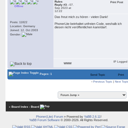
Rules
Print Post
Reply #3 -
07.
Offline
Sep 2023 at
12:22
Das freut mich zu hören - vielen Dank!
Posts: 11822
PhonerLite beinhaltet unfreien Code, weshalb ich
Location: Germany
diesen nicht veröffentlichen kann/darf.
Joined: 12. Oct 2003
Gender:
IP Logged
WWW
Pages: 1
Send Topic
Print
‹
Previous Topic
|
Next Topi
« Board Index
‹ Board
Phoner(Lite) Forum
» Powered by
YaBB 2.6.11
!
YaBB Forum Software
© 2000-2026. All Rights Reserved.