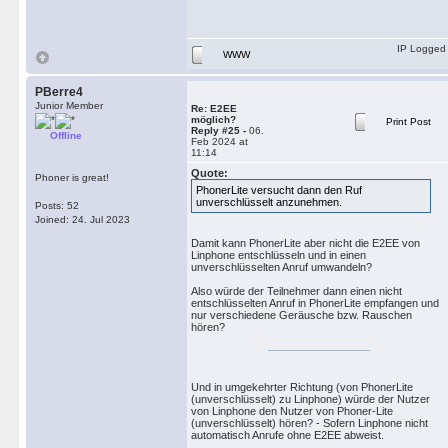
IP Logged
WWW
PBerre4
Junior Member
Re: E2EE
möglich?
Print Post
Reply #25 -
06.
Offline
Feb 2024 at
11:14
Quote:
Phoner is great!
PhonerLite versucht dann den Ruf
unverschlüsselt anzunehmen.
Posts: 52
Joined: 24. Jul 2023
Damit kann PhonerLite aber nicht die E2EE von
Linphone entschlüsseln und in einen
unverschlüsselten Anruf umwandeln?
Also würde der Teilnehmer dann einen nicht
entschlüsselten Anruf in PhonerLite empfangen und
nur verschiedene Geräusche bzw. Rauschen
hören?
Und in umgekehrter Richtung (von PhonerLite
(unverschlüsselt) zu Linphone) würde der Nutzer
von Linphone den Nutzer von Phoner-Lite
(unverschlüsselt) hören? - Sofern Linphone nicht
automatisch Anrufe ohne E2EE abweist.