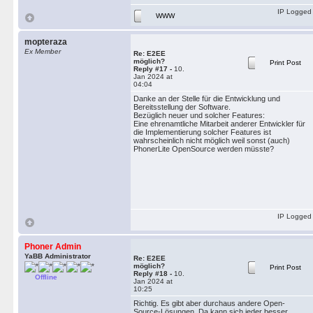
IP Logged
WWW
mopteraza
Ex Member
Re: E2EE
möglich?
Print Post
Reply #17 -
10.
Jan 2024 at
04:04
Danke an der Stelle für die Entwicklung und
Bereitsstellung der Software.
Bezüglich neuer und solcher Features:
Eine ehrenamtliche Mitarbeit anderer Entwickler für
die Implementierung solcher Features ist
wahrscheinlich nicht möglich weil sonst (auch)
PhonerLite OpenSource werden müsste?
geometry dash subzero
IP Logged
Phoner Admin
YaBB Administrator
Re: E2EE
möglich?
Print Post
Reply #18 -
10.
Offline
Jan 2024 at
10:25
Richtig. Es gibt aber durchaus andere Open-
Source-Lösungen. Da kann sich jeder besser