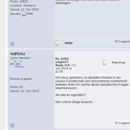
Posts: 11822
einbringen.
Location: Germany
Joined: 12. Oct 2003
Gender:
IP Logged
WWW
VoIPDAU
Junior Member
Re: E2EE
möglich?
Print Post
Reply #19 -
13.
Offline
Jan 2024 at
11:58
Ich muss gestehen, im aktuellen Kontext in der
Phoner is great!
unsere Gesellschaft sich anscheinend zunehmend
befindet, finde ich solche derart spezifischen Fragen
Posts: 82
beachtenswert.
Joined: 12. Feb 2015
Wo lebt ihr eigentlich?
Wer solche Dinge braucht…
IP Logged