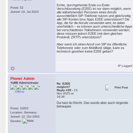
Echte, durchgehende Ende-zu-Ende-
Posts: 52
Verschlüsselung (E2EE) ist nur dann möglich, wenn
Joined: 24. Jul 2023
alle teilnehmenden Personen eines Anrufs
ausschließlich SIP-Telefonie nutzen und gleichzeitig
alle SIP-Konten bzw. Apps E2EE unterstützen? Die
App, die für die Anrufe verwendet wird, ist dabei
unerheblich – es können auch unterschiedliche Apps
bei verschiedenen Teilnehmern verwendet werden;
diese müssen jedoch E2EE (mit dem gleichen
Protokoll, ZRTP) unterstützen?
Aber wenn ich einen Anruf von SIP ins öffentliche
Telefonnetz oder zum Mobilfunk tätige, kann es
technisch gesehen keine E2EE geben?
IP Logged
Phoner Admin
YaBB Administrator
Re: E2EE
möglich?
Print Post
Reply #28 -
13.
Offline
Nov 2025 at
16:36
Da hast du Recht. Das wurde aber auch nirgends
behauptet.
Posts: 11822
Location: Germany
Joined: 12. Oct 2003
Gender: