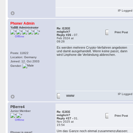
IP Logged
Phoner Admin
YaBB Administrator
Re: E2EE
möglich?
Print Post
Reply #26 -
07.
Offline
Feb 2024 at
09:26
Es werden mehrere Crypto-Verfahren angeboten
und damit ausgehandelt. Wenn keine passt, dann
Posts: 11822
wird Linphone die Verbindung abbrechen.
Location: Germany
Joined: 12. Oct 2003
Gender:
IP Logged
WWW
PBerre4
Junior Member
Re: E2EE
möglich?
Print Post
Reply #27 -
01.
Offline
Nov 2025 at
15:54
Um das Ganze noch einmal zusammenzufassen:
Phoner is great!