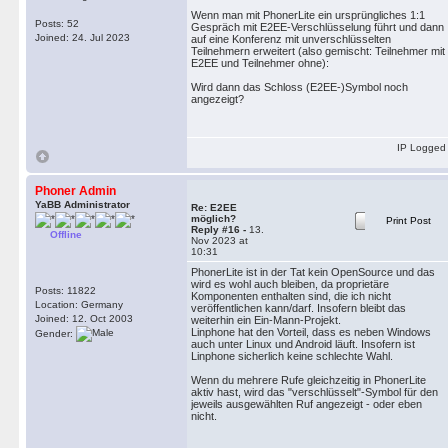
Wenn man mit PhonerLite ein ursprüngliches 1:1
Posts: 52
Gespräch mit E2EE-Verschlüsselung führt und dann
Joined: 24. Jul 2023
auf eine Konferenz mit unverschlüsselten
Teilnehmern erweitert (also gemischt: Teilnehmer mit
E2EE und Teilnehmer ohne):
Wird dann das Schloss (E2EE-)Symbol noch
angezeigt?
IP Logged
Phoner Admin
YaBB Administrator
Re: E2EE
möglich?
Print Post
Reply #16 -
13.
Offline
Nov 2023 at
10:31
PhonerLite ist in der Tat kein OpenSource und das
wird es wohl auch bleiben, da proprietäre
Posts: 11822
Komponenten enthalten sind, die ich nicht
Location: Germany
veröffentlichen kann/darf. Insofern bleibt das
Joined: 12. Oct 2003
weiterhin ein Ein-Mann-Projekt.
Linphone hat den Vorteil, dass es neben Windows
Gender:
auch unter Linux und Android läuft. Insofern ist
Linphone sicherlich keine schlechte Wahl.
Wenn du mehrere Rufe gleichzeitig in PhonerLite
aktiv hast, wird das "verschlüsselt"-Symbol für den
jeweils ausgewählten Ruf angezeigt - oder eben
nicht.