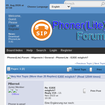
09. Aug 2026 at
Choose Language:
07:59
Welcome,
Guest.
Please
Login
or
Register
News:
Download
PhonerLite
3.41
Board Index
Help
Search
Login
Register
Phoner(Lite) Forum
›
Allgemein / General
›
PhonerLite
› E2EE möglich?
‹
Previous Topic
|
Next Topi
Pages:
1
[2]
Send Topic
Print
E2EE möglich? (Read 12544 times)
PBerre4
Junior Member
Re: E2EE
möglich?
Print Post
Reply #15 -
13.
Offline
Nov 2023 at
10:30
Eine Ergänzung nur noch:
Phoner is great!