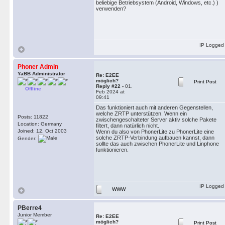
beliebige Betriebsystem (Android, Windows, etc.) )
verwenden?
IP Logged
Phoner Admin
YaBB Administrator
Re: E2EE
möglich?
Print Post
Reply #22 -
01.
Offline
Feb 2024 at
09:41
Das funktioniert auch mit anderen Gegenstellen,
welche ZRTP unterstützen. Wenn ein
Posts: 11822
zwischengeschalteter Server aktiv solche Pakete
Location: Germany
filtert, dann natürlich nicht.
Joined: 12. Oct 2003
Wenn du also von PhonerLite zu PhonerLite eine
solche ZRTP-Verbindung aufbauen kannst, dann
Gender:
sollte das auch zwischen PhonerLite und Linphone
funktionieren.
IP Logged
WWW
PBerre4
Junior Member
Re: E2EE
möglich?
Print Post