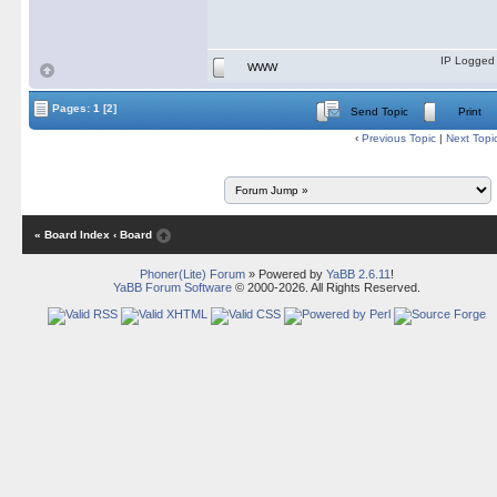
IP Logged
WWW
Pages:
1
[2]
Send Topic
Print
‹
Previous Topic
|
Next Topi
« Board Index
‹ Board
Phoner(Lite) Forum
» Powered by
YaBB 2.6.11
!
YaBB Forum Software
© 2000-2026. All Rights Reserved.