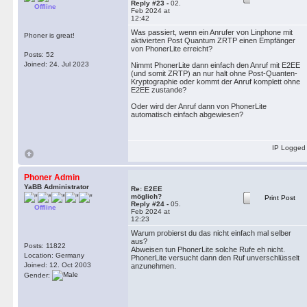
Reply #23 -
02.
Offline
Feb 2024 at
12:42
Was passiert, wenn ein Anrufer von Linphone mit
Phoner is great!
aktivierten Post Quantum ZRTP einen Empfänger
von PhonerLite erreicht?
Posts: 52
Joined: 24. Jul 2023
Nimmt PhonerLite dann einfach den Anruf mit E2EE
(und somit ZRTP) an nur halt ohne Post-Quanten-
Kryptographie oder kommt der Anruf komplett ohne
E2EE zustande?
Oder wird der Anruf dann von PhonerLite
automatisch einfach abgewiesen?
IP Logged
Phoner Admin
YaBB Administrator
Re: E2EE
möglich?
Print Post
Reply #24 -
05.
Offline
Feb 2024 at
12:23
Warum probierst du das nicht einfach mal selber
aus?
Posts: 11822
Abweisen tun PhonerLite solche Rufe eh nicht.
Location: Germany
PhonerLite versucht dann den Ruf unverschlüsselt
Joined: 12. Oct 2003
anzunehmen.
Gender: