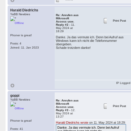
Harald Diedrichs
YaBB Newbies
Re: Anrufen aus
Mikrosoft
Print Post
Access usw.
Offline
Reply #2 -
11.
May 2024 at
18:29
Phoner is great!
Danke. Ja das vermute ich. Denn bei Aufruf aus
Windows kann ich nicht die Telefonnummer
Posts: 4
übergeben.
Joined: 11. Jan 2023
Schade trotzdem danke!
IP Logged
goppi
YaBB Newbies
Re: Anrufen aus
Mikrosoft
Print Post
Access usw.
Offline
Reply #3 -
12.
May 2024 at
13:27
Phoner is great!
Harald Diedrichs wrote
on 11. May 2024 at 18:29:
Danke. Ja das vermute ich. Denn bei Aufruf
Posts: 41