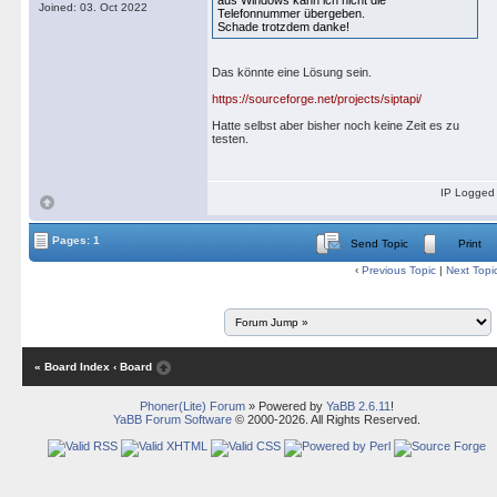
aus Windows kann ich nicht die
Joined: 03. Oct 2022
Telefonnummer übergeben.
Schade trotzdem danke!
Das könnte eine Lösung sein.
https://sourceforge.net/projects/siptapi/
Hatte selbst aber bisher noch keine Zeit es zu
testen.
IP Logged
Pages: 1
Send Topic
Print
‹
Previous Topic
|
Next Topi
« Board Index
‹ Board
Phoner(Lite) Forum
» Powered by
YaBB 2.6.11
!
YaBB Forum Software
© 2000-2026. All Rights Reserved.