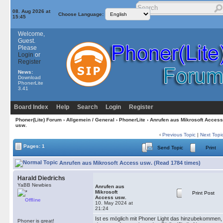
08. Aug 2026 at
Choose Language:
15:45
Welcome,
Guest.
Please
Login
or
Register
News:
Download
PhonerLite
3.41
Board Index
Help
Search
Login
Register
Phoner(Lite) Forum
›
Allgemein / General
›
PhonerLite
› Anrufen aus Mikrosoft Access
usw.
‹
Previous Topic
|
Next Topi
Pages: 1
Send Topic
Print
Anrufen aus Mikrosoft Access usw. (Read 1784 times)
Harald Diedrichs
YaBB Newbies
Anrufen aus
Mikrosoft
Print Post
Access usw.
Offline
10. May 2024 at
21:24
Ist es möglich mit Phoner Light das hinzubekommen,
Phoner is great!