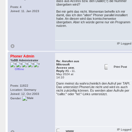
dass aus Access bzw. den Dialler(?) die Nummer
übergeben wird?
Posts: 4
Joined: 11. Jan 2023
Bei mir geht das nicht. Momentan behelfe ich mir
damit, das ich den "alten" Phoner parallel installiert
habe. An diesen wird das komischerweise
übergeben. Aber ich würde gerne nur ein Programm
nutzen.
IP Logged
Phoner Admin
YaBB Administrator
Re: Anrufen aus
Mikrosoft
Print Post
Access usw.
Offline
Reply #1 -
11.
May 2024 at
14:10
Dann meinst du wahrscheinlich den Aufruf per TAPI.
Posts: 11822
Das unterstützt PhonerLite nicht und wird es auch
Location: Germany
nicht zukünftig können. Es werden aber Aufrufe per
Joined: 12. Oct 2003
"callto:" oder "tel:"-Links unterstützt.
Gender:
IP Logged
WWW