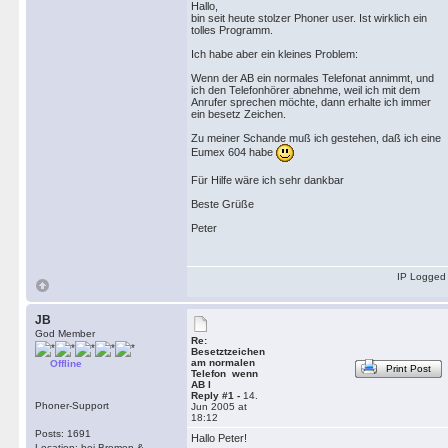
Hallo,
bin seit heute stolzer Phoner user. Ist wirklich ein
tolles Programm.
Ich habe aber ein kleines Problem:
Wenn der AB ein normales Telefonat annimmt, und
ich den Telefonhörer abnehme, weil ich mit dem
Anrufer sprechen möchte, dann erhalte ich immer
ein besetz Zeichen.
Zu meiner Schande muß ich gestehen, daß ich eine
Eumex 604 habe
Für Hilfe wäre ich sehr dankbar
Beste Grüße
Peter
IP Logged
JB
God Member
Re:
Besetztzeichen
am normalen
Offline
Print Post
Telefon wenn
AB l
Reply #1 -
14.
Phoner-Support
Jun 2005 at
18:12
Posts: 1691
Hallo Peter!
Location: bei Bremen &