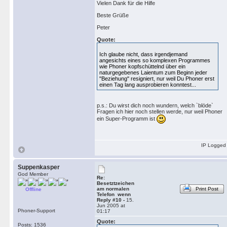
Vielen Dank für die Hilfe
Beste Grüße
Peter
Quote:
Ich glaube nicht, dass irgendjemand
angesichts eines so komplexen Programmes
wie Phoner kopfschüttelnd über ein
naturgegebenes Laientum zum Beginn jeder
"Beziehung" resigniert, nur weil Du Phoner erst
einen Tag lang ausprobieren konntest...
p.s.: Du wirst dich noch wundern, welch `blöde`
Fragen ich hier noch stellen werde, nur weil Phoner
ein Super-Programm ist
IP Logged
Suppenkasper
God Member
Re:
Besetztzeichen
am normalen
Print Post
Offline
Telefon wenn
Reply #10 -
15.
Jun 2005 at
Phoner-Support
01:17
Quote:
Posts: 1536