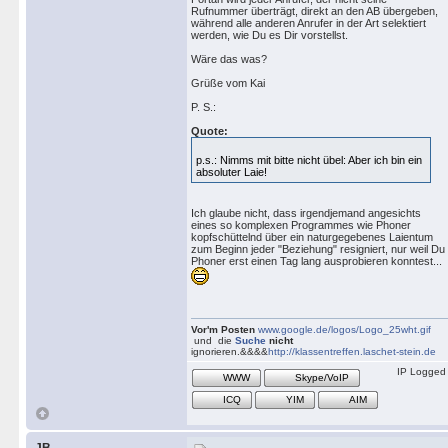
Rufnummer überträgt, direkt an den AB übergeben,
während alle anderen Anrufer in der Art selektiert
werden, wie Du es Dir vorstellst.
Wäre das was?
Grüße vom Kai
P. S.:
Quote:
p.s.: Nimms mit bitte nicht übel: Aber ich bin ein
absoluter Laie!
Ich glaube nicht, dass irgendjemand angesichts
eines so komplexen Programmes wie Phoner
kopfschüttelnd über ein naturgegebenes Laientum
zum Beginn jeder "Beziehung" resigniert, nur weil Du
Phoner erst einen Tag lang ausprobieren konntest...
Vor'm Posten
www.google.de/logos/Logo_25wht.gif
und die
Suche
nicht
ignorieren.&&&&
http://klassentreffen.laschet-stein.de
IP Logged
WWW
Skype/VoIP
ICQ
YIM
AIM