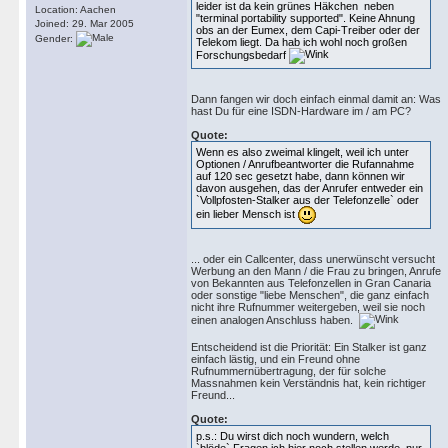
leider ist da kein grünes Häkchen neben
Location: Aachen
"terminal portability supported". Keine Ahnung
Joined: 29. Mar 2005
obs an der Eumex, dem Capi-Treiber oder der
Gender:
Telekom liegt. Da hab ich wohl noch großen
Forschungsbedarf
Dann fangen wir doch einfach einmal damit an: Was
hast Du für eine ISDN-Hardware im / am PC?
Quote:
Wenn es also zweimal klingelt, weil ich unter
Optionen / Anrufbeantworter die Rufannahme
auf 120 sec gesetzt habe, dann können wir
davon ausgehen, das der Anrufer entweder ein
`Vollpfosten-Stalker aus der Telefonzelle` oder
ein lieber Mensch ist
... oder ein Callcenter, dass unerwünscht versucht
Werbung an den Mann / die Frau zu bringen, Anrufe
von Bekannten aus Telefonzellen in Gran Canaria
oder sonstige "liebe Menschen", die ganz einfach
nicht ihre Rufnummer weitergeben, weil sie noch
einen analogen Anschluss haben.
Entscheidend ist die Priorität: Ein Stalker ist ganz
einfach lästig, und ein Freund ohne
Rufnummernübertragung, der für solche
Massnahmen kein Verständnis hat, kein richtiger
Freund...
Quote:
p.s.: Du wirst dich noch wundern, welch