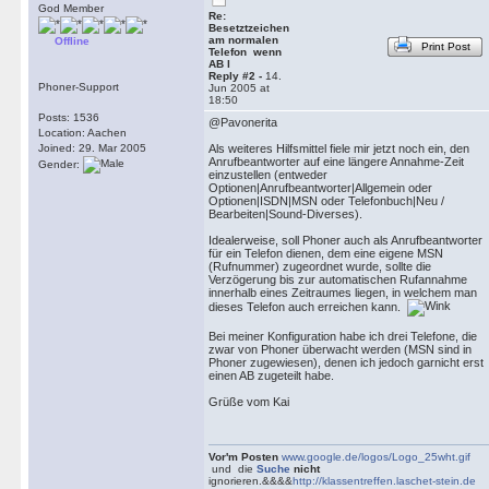
God Member
Re:
Besetztzeichen
am normalen
Offline
Print Post
Telefon wenn
AB l
Reply #2 -
14.
Phoner-Support
Jun 2005 at
18:50
Posts: 1536
@Pavonerita
Location: Aachen
Joined: 29. Mar 2005
Als weiteres Hilfsmittel fiele mir jetzt noch ein, den
Anrufbeantworter auf eine längere Annahme-Zeit
Gender:
einzustellen (entweder
Optionen|Anrufbeantworter|Allgemein oder
Optionen|ISDN|MSN oder Telefonbuch|Neu /
Bearbeiten|Sound-Diverses).
Idealerweise, soll Phoner auch als Anrufbeantworter
für ein Telefon dienen, dem eine eigene MSN
(Rufnummer) zugeordnet wurde, sollte die
Verzögerung bis zur automatischen Rufannahme
innerhalb eines Zeitraumes liegen, in welchem man
dieses Telefon auch erreichen kann.
Bei meiner Konfiguration habe ich drei Telefone, die
zwar von Phoner überwacht werden (MSN sind in
Phoner zugewiesen), denen ich jedoch garnicht erst
einen AB zugeteilt habe.
Grüße vom Kai
Vor'm Posten
www.google.de/logos/Logo_25wht.gif
und die
Suche
nicht
ignorieren.&&&&
http://klassentreffen.laschet-stein.de