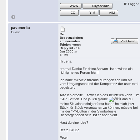
IP Logged
WWW
Skype/VoIP
ICQ
YIM
AIM
pavonerita
Guest
Re:
Besetztzeichen
am normalen
Print Post
Telefon wenn
Reply #3 -
14.
Jun 2005 at
18:59
Hi Jens,
erstmal Danke für deine Antwort. Ist sowieso ein
richtig nettes Forum hier!!!
Ich habe mir viele threads durchgelesen und bin
vom Umgangston und der Kompetenz der user total
begeistert!
Also ich arbeite – soweit ich das beurteilen kann – im
CAPI Betrieb. Und ja, ich glaube
das du
meine Situation richtig erfasst hast. Um mich jetzt
Stück für Stück vorantasten zu können, müsste bei
mir der "P"-Button in der Symbolleiste
`hervorgehoben sein. Ist er aber nicht.
Hast du eine Idee?
Beste Grüße
Peter