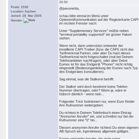
20:50
Posts: 1536
@pavonerita,
Location: Aachen
Joined: 29. Mar 2005
schau bitte einmal im Menü unter
Optionen|Kommunikation auf der Registerkarte CAPI
Gender:
im rechten Fenster nach:
Unter "Supplementary Services" müßte neben
"terminal portability supported" ein grüner Haken
stehen.
Wenn nicht, dann unterstützt entweder der
installierte CAPI-Treiber (bzw. die CAPI) nicht das
Tarifmerkmal Parken, oder aber Du hast dieses
Tarifmerkmal nicht freigeschaltet (mal bei Deinem
Telefonanbieter nachfragen), oder aber Deine
Eumex ist für das Endgerät "Phoner" nicht richtig
eingestellt (Bedienunganleitung der Eumex nach Typ
des Endgerätes konsultieren).
Sag einmal, was die Stalkerei betrifft:
Der Stalker wird doch bestimmt keine Telefon-
Nummer übertragen, oder? Wenn ja, wäre er
hübsch dämlich - wenn nein...
Folgender Trick funktioniert nur, wenn Eure Kinder
ihre Rufnummer weitergeben:
Du richtest in Deinem Telefonbuch einen Eintrag
"Anonymer Anrufer" ein, und schreibst nur bei der
Rufnummer eine "0" hin...
Diesem anonymen Anrufer richtest Du einen eigenen
AB-Spruch ein, irgendetwas allgemein gültiges.
Fortan wird jeder Anrufer, der nicht seine