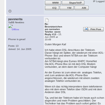
IP Logged
WWW
Skype/VoIP
ICQ
YIM
AIM
pavonerita
YaBB Newbies
Re:
Besetztzeichen
am normalen
Print Post
Offline
Telefon wenn
Reply #13 -
15.
Jun 2005 at
Phoner is great!
10:49
Guten Morgen Kai!
Posts: 13
Joined: 14. Jun 2005
Ich habe einen DSL-Anschluss der Telekom.
Daran hängt ein Spitter, der wiederum mit einer AOL-
Phone- Box und einem NTBA von der Telekom
verbunden ist.
Am NTBA hängt eine Eumex 604PC HomeNet
Die AOL-Phone-Box ist mit dem DSL Modem
verbunden, an dem dann der Computer hängt
An der Eumex ist zum einen ein analoges Telefon,
und zum anderen die AOL-Phone-Box
angeschlossen, die wiederum mit einem zweiten
analogen Telefon verbunden ist.
Wenn ich das richtig interpretiere dann telefonieren
also mit dem einen Telefon über ISDN und mit dem
Anderen über DSL
Tja, und bei der Telekom habe ich heute auch schon
angerufen und mein Problem geschildert. Der
Techniker hat das Problem auch sofort gelöst: Es