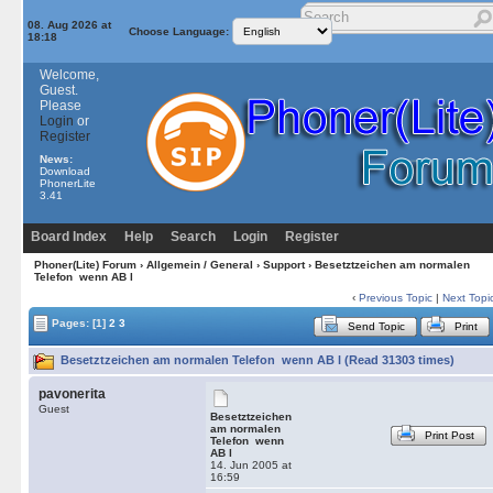
08. Aug 2026 at
Choose Language:
18:18
Welcome,
Guest.
Please
Login
or
Register
News:
Download
PhonerLite
3.41
Board Index
Help
Search
Login
Register
Phoner(Lite) Forum
›
Allgemein / General
›
Support
› Besetztzeichen am normalen
Telefon wenn AB l
‹
Previous Topic
|
Next Topi
Pages:
[1]
2
3
Send Topic
Print
Besetztzeichen am normalen Telefon wenn AB l (Read 31303 times)
pavonerita
Guest
Besetztzeichen
am normalen
Print Post
Telefon wenn
AB l
14. Jun 2005 at
16:59