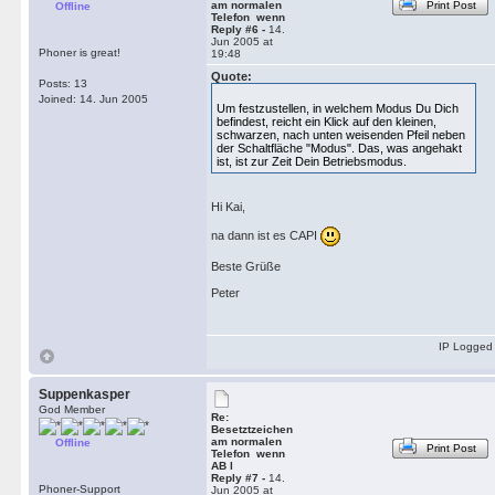
am normalen
Print Post
Offline
Telefon wenn
Reply #6 -
14.
Jun 2005 at
Phoner is great!
19:48
Quote:
Posts: 13
Joined: 14. Jun 2005
Um festzustellen, in welchem Modus Du Dich
befindest, reicht ein Klick auf den kleinen,
schwarzen, nach unten weisenden Pfeil neben
der Schaltfläche "Modus". Das, was angehakt
ist, ist zur Zeit Dein Betriebsmodus.
Hi Kai,
na dann ist es CAPI
Beste Grüße
Peter
IP Logged
Suppenkasper
God Member
Re:
Besetztzeichen
am normalen
Offline
Print Post
Telefon wenn
AB l
Reply #7 -
14.
Phoner-Support
Jun 2005 at