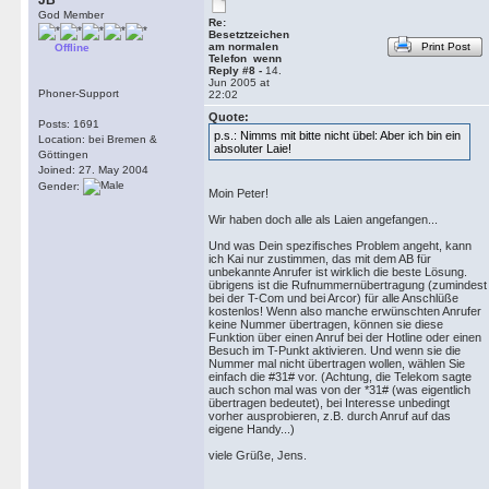
JB
God Member
Re:
Besetztzeichen
am normalen
Print Post
Offline
Telefon wenn
Reply #8 -
14.
Jun 2005 at
Phoner-Support
22:02
Quote:
Posts: 1691
p.s.: Nimms mit bitte nicht übel: Aber ich bin ein
Location: bei Bremen &
absoluter Laie!
Göttingen
Joined: 27. May 2004
Gender:
Moin Peter!
Wir haben doch alle als Laien angefangen...
Und was Dein spezifisches Problem angeht, kann
ich Kai nur zustimmen, das mit dem AB für
unbekannte Anrufer ist wirklich die beste Lösung.
übrigens ist die Rufnummernübertragung (zumindest
bei der T-Com und bei Arcor) für alle Anschlüße
kostenlos! Wenn also manche erwünschten Anrufer
keine Nummer übertragen, können sie diese
Funktion über einen Anruf bei der Hotline oder einen
Besuch im T-Punkt aktivieren. Und wenn sie die
Nummer mal nicht übertragen wollen, wählen Sie
einfach die #31# vor. (Achtung, die Telekom sagte
auch schon mal was von der *31# (was eigentlich
übertragen bedeutet), bei Interesse unbedingt
vorher ausprobieren, z.B. durch Anruf auf das
eigene Handy...)
viele Grüße, Jens.