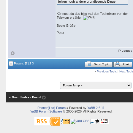
fehlen noch andere grundlegende Dinge!
Könntest du das bitte mal den Technikern von der
Telekom erzählen
Beste Grüße
Peter
IP Logged
Pages:
[1]
2
3
Send Topic
Print
‹
Previous Topic
|
Next Topi
« Board Index
‹ Board
Phoner(Lite) Forum
» Powered by
YaBB 2.6.11
!
YaBB Forum Software
© 2000-2026. All Rights Reserved.