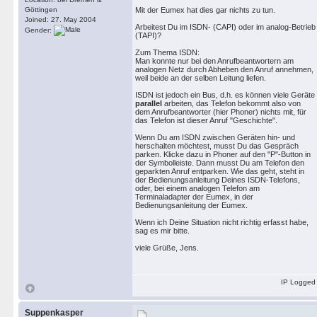
Göttingen
Mit der Eumex hat dies gar nichts zu tun.
Joined: 27. May 2004
Arbeitest Du im ISDN- (CAPI) oder im analog-Betrieb
Gender:
(TAPI)?
Zum Thema ISDN:
Man konnte nur bei den Anrufbeantwortern am
analogen Netz durch Abheben den Anruf annehmen,
weil beide an der selben Leitung liefen.
ISDN ist jedoch ein Bus, d.h. es können viele Geräte
parallel
arbeiten, das Telefon bekommt also von
dem Anrufbeantworter (hier Phoner) nichts mit, für
das Telefon ist dieser Anruf "Geschichte".
Wenn Du am ISDN zwischen Geräten hin- und
herschalten möchtest, musst Du das Gespräch
parken. Klicke dazu in Phoner auf den "P"-Button in
der Symbolleiste. Dann musst Du am Telefon den
geparkten Anruf entparken. Wie das geht, steht in
der Bedienungsanleitung Deines ISDN-Telefons,
oder, bei einem analogen Telefon am
Terminaladapter der Eumex, in der
Bedienungsanleitung der Eumex.
Wenn ich Deine Situation nicht richtig erfasst habe,
sag es mir bitte.
viele Grüße, Jens.
IP Logged
Suppenkasper