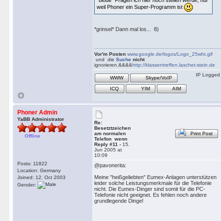
`blöde` Fragen ich hier noch stellen werde, nur
weil Phoner ein Super-Programm ist
*grinsel* Dann mal los... 8)
Vor'm Posten
www.google.de/logos/Logo_25wht.gif
und die
Suche
nicht
ignorieren.&&&&
http://klassentreffen.laschet-stein.de
IP Logged
WWW
Skype/VoIP
ICQ
YIM
AIM
Phoner Admin
YaBB Administrator
Re:
Besetztzeichen
am normalen
Print Post
Offline
Telefon wenn
Reply #11 -
15.
Jun 2005 at
10:09
Posts: 11822
@pavonerita:
Location: Germany
Meine "heißgeliebten" Eumex-Anlagen unterstützen
Joined: 12. Oct 2003
leider solche Leistungsmerkmale für die Telefonie
Gender:
nicht. Die Eumex-Dinger sind somit für die PC-
Telefonie nicht geeignet. Es fehlen noch andere
grundlegende Dinge!