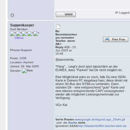
IP Logged
WWW
Suppenkasper
God Member
Re:
Besetztzeichen
am normalen
Offline
Print Post
Telefon wenn
AB l
Reply #12 -
15.
Phoner-Support
Jun 2005 at
10:46
Posts: 1536
@pavonerita,
Location: Aachen
Joined: 29. Mar 2005
"Päng"... Liegt's doch jetzt tatsächlich an der
EUMEX, dass "Parken" bei Dir nicht möglich ist.
Gender:
Eine Möglichkeit wäre es noch, falls Du eine ISDN-
Karte in Deinem PC eingebaut hast, diese direkt mit
einem S0-Bus des NTBA zu verbinden. Dann
stünden Dir - eine entsprechend "gute" Karte und
eine ebenso entsprechende CAPI vorausgesetzt -
wieder alle möglichen Leistungsmerkmale zur
Verfügung.
VGv Kai
Vor'm Posten
www.google.de/logos/Logo_25wht.gif
und die
Suche
nicht
ignorieren.&&&&
http://klassentreffen.laschet-stein.de