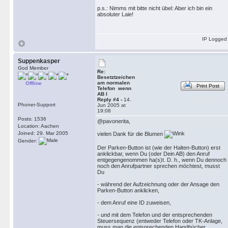
p.s.: Nimms mit bitte nicht übel: Aber ich bin ein
absoluter Laie!
IP Logged
Suppenkasper
God Member
Re:
Besetztzeichen
am normalen
Offline
Print Post
Telefon wenn
AB l
Reply #4 -
14.
Phoner-Support
Jun 2005 at
19:08
Posts: 1536
@pavonerita,
Location: Aachen
Joined: 29. Mar 2005
vielen Dank für die Blumen
Gender:
Der Parken-Button ist (wie der Halten-Button) erst
anklickbar, wenn Du (oder Dein AB) den Anruf
entgegengenommen ha(s)t. D. h., wenn Du dennoch
noch den Anrufpartner sprechen möchtest, musst
Du
- während der Aufzeichnung oder der Ansage den
Parken-Button anklicken,
- dem Anruf eine ID zuweisen,
- und mit dem Telefon und der entsprechenden
Steuersequenz (entweder Telefon oder TK-Anlage,
muss man die entsprechenden Handbücher