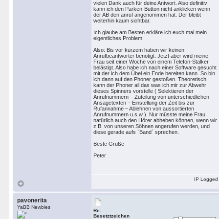
vielen Dank auch für deine Antwort. Also definitiv
kann ich den Parken-Button nicht anklicken wenn
der AB den anruf angenommen hat. Der bleibt
weiterhin kaum sichtbar.
Ich glaube am Besten erkläre ich euch mal mein
eigentliches Problem.
Also: Bis vor kurzem haben wir keinen
Anrufbeantworter benötigt. Jetzt aber wird meine
Frau seit einer Woche von einem Telefon-Stalker
belästigt. Also habe ich nach einer Software gesucht
mit der ich dem Übel ein Ende bereiten kann. So bin
ich dann auf den Phoner gestoßen. Theoretisch
kann der Phoner all das was ich mir zur Abwehr
dieses Spinners vorstelle ( Selektieren der
Anrufnummern – Zuteilung von unterschiedlichen
Ansagetexten – Einstellung der Zeit bis zur
Rufannahme – Ablehnen von aussortierten
Anrufnummern u.s.w ). Nur müsste meine Frau
natürlich auch den Hörer abheben können, wenn wir
z.B. von unseren Söhnen angerufen werden, und
diese gerade aufs `Band` sprechen.
Beste Grüße
Peter
IP Logged
pavonerita
YaBB Newbies
Re:
Besetztzeichen