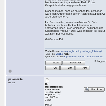
bemühen) unter Angabe dieser Park-ID das
Gespräch wieder entgegennehmen...
Manche meinen, dass es da schon fast einfacher
wäre, den Anrufer nach seiner Nachricht auf dem AB
anzurufen *kicher*...
Um festzustellen, in welchem Modus Du Dich
befindest, reicht ein Klick auf den kleinen,
schwarzen, nach unten weisenden Pfeil neben der
Schaltfläche "Modus". Das, was angehakt ist, ist zur
Zeit Dein Betriebsmodus.
Grüße vom Kai
Vor'm Posten
www.google.de/logos/Logo_25wht.gif
und die
Suche
nicht
ignorieren.&&&&
http://klassentreffen.laschet-stein.de
IP Logged
WWW
Skype/VoIP
ICQ
YIM
AIM
pavonerita
Guest
Re:
Besetztzeichen
am normalen
Print Post
Telefon wenn
Reply #5 -
14.
Jun 2005 at
19:36
Hi Kai,