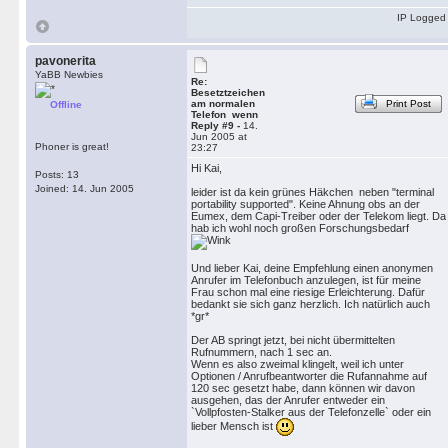
IP Logged
pavonerita
YaBB Newbies
Re:
Besetztzeichen
am normalen
Print Post
Offline
Telefon wenn
Reply #9 -
14.
Jun 2005 at
Phoner is great!
23:27
Hi Kai,
Posts: 13
Joined: 14. Jun 2005
leider ist da kein grünes Häkchen neben "terminal
portability supported". Keine Ahnung obs an der
Eumex, dem Capi-Treiber oder der Telekom liegt. Da
hab ich wohl noch großen Forschungsbedarf
Und lieber Kai, deine Empfehlung einen anonymen
Anrufer im Telefonbuch anzulegen, ist für meine
Frau schon mal eine riesige Erleichterung. Dafür
bedankt sie sich ganz herzlich. Ich natürlich auch
*gr*
Der AB springt jetzt, bei nicht übermittelten
Rufnummern, nach 1 sec an.
Wenn es also zweimal klingelt, weil ich unter
Optionen / Anrufbeantworter die Rufannahme auf
120 sec gesetzt habe, dann können wir davon
ausgehen, das der Anrufer entweder ein
`Vollpfosten-Stalker aus der Telefonzelle` oder ein
lieber Mensch ist