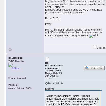
liegt weder am ISDN-Anschluss noch an der Eumex
( die kann angeblich alles ) sondern `logischerweise`
an AOL. *HAHA*
Ich habs aber trotzdem ohne die AOL-Phone-Box
probiert. Geht natürlich auch nicht.
Beste Grüße
Peter
p.s.: … mit den Freuden hast du Recht. Wer nicht
auf ISDN und Rufnummerübermittlung umstellt der
kommt umgehend auf die Ignore-Liste
IP Logged
pavonerita
YaBB Newbies
Re:
Besetztzeichen
am normalen
Print Post
Offline
Telefon wenn
Reply #14 -
15.
Jun 2005 at
Phoner is great!
10:55
@Forum Admin
Posts: 13
Joined: 14. Jun 2005
Quote:
Meine "heißgeliebten" Eumex-Anlagen
unterstützen leider solche Leistungsmerkmale
für die Telefonie nicht. Die Eumex-Dinger sind
somit für die PC-Telefonie nicht geeignet. Es