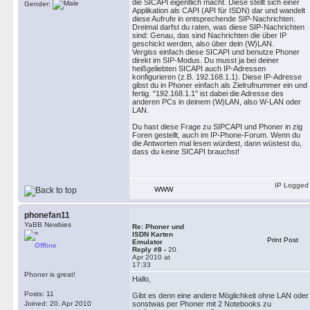
die SICAPI eigentlich macht. Diese stellt sich einer
Gender:
Applikation als CAPI (API für ISDN) dar und wandelt
diese Aufrufe in entsprechende SIP-Nachrichten.
Dreimal darfst du raten, was diese SIP-Nachrichten
sind: Genau, das sind Nachrichten die über IP
geschickt werden, also über dein (W)LAN.
Vergiss einfach diese SICAPI und benutze Phoner
direkt im SIP-Modus. Du musst ja bei deiner
heißgeliebten SICAPI auch IP-Adressen
konfigurieren (z.B. 192.168.1.1). Diese IP-Adresse
gibst du in Phoner einfach als Zielrufnummer ein und
fertig. "192.168.1.1" ist dabei die Adresse des
anderen PCs in deinem (W)LAN, also W-LAN oder
LAN.
Du hast diese Frage zu SIPCAPI und Phoner in zig
Foren gestellt, auch im IP-Phone-Forum. Wenn du
die Antworten mal lesen würdest, dann wüstest du,
dass du keine SICAPI brauchst!
IP Logged
WWW
phonefan11
YaBB Newbies
Re: Phoner und
ISDN Karten
Print Post
Emulator
Offline
Reply #8 -
20.
Apr 2010 at
17:33
Phoner is great!
Hallo,
Posts: 11
Gibt es denn eine andere Möglichkeit ohne LAN oder
Joined: 20. Apr 2010
sonstwas per Phoner mit 2 Notebooks zu