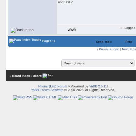
und DSL?
IP Logged
WWW
Pages: 1
Send Topic
Print
‹
Previous Topic
|
Next Topi
« Board Index
‹ Board
Phoner(Lite) Forum
» Powered by
YaBB 2.6.11
!
YaBB Forum Software
© 2000-2026. All Rights Reserved.