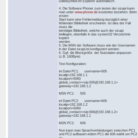
Dateisymbol im Explorer automatisch.
4. Die Software Phoner zum testen der sicapi kann
man unter
www.phoner.de
kostenlos beziehen. Beim
ersten
Start kann eine Fehlermeldung bezüglich einer
fehlenden Bibliothek erscheinen. Ist dies der Fall
muss die
benötigte Bibliothek, welche auch der sicapi
beiliegen, ebenfalls in das system32 Verzeichnis
kopiert
werden.
5. Die MSN der Software muss wie der Usernamen
in der Datei sicapi.ini konfiguriert werden.
6. Ggf. die Blockgröße der Nutzdaten anpassen
(z.B. 160Byte)
Test Konfiguration:
ini Datei PC1: username=505
localip=192.168.1.1
localport=5060
global_contact=<sip:505@192.168.1.1>
gateway=192.168.1.2
MSN PC1: 505
ini Datei PC2: username=606
localip=192.168.1.2
localport=5060
global_contact=<sip:606@192.168.1.2>
gateway=192.168.1.1
MSN PC2: 606
Nun kann man Sprachverbindungen zwischen PC1
und PC2 aufbauen indem PC1 die 606 wählt um PC2
zu