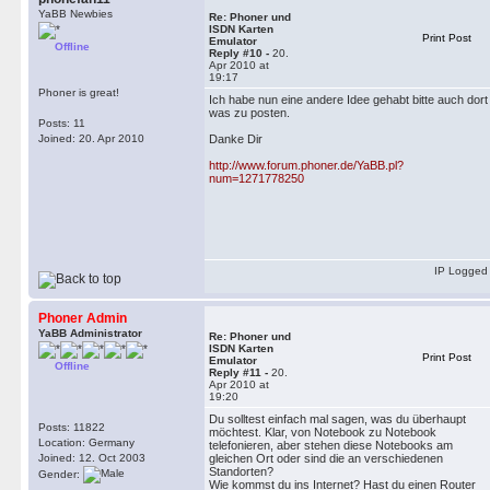
YaBB Newbies
Re: Phoner und
ISDN Karten
Print Post
Emulator
Offline
Reply #10 -
20.
Apr 2010 at
19:17
Phoner is great!
Ich habe nun eine andere Idee gehabt bitte auch dort
was zu posten.
Posts: 11
Joined: 20. Apr 2010
Danke Dir
http://www.forum.phoner.de/YaBB.pl?
num=1271778250
IP Logged
Phoner Admin
YaBB Administrator
Re: Phoner und
ISDN Karten
Print Post
Emulator
Offline
Reply #11 -
20.
Apr 2010 at
19:20
Du solltest einfach mal sagen, was du überhaupt
Posts: 11822
möchtest. Klar, von Notebook zu Notebook
Location: Germany
telefonieren, aber stehen diese Notebooks am
Joined: 12. Oct 2003
gleichen Ort oder sind die an verschiedenen
Standorten?
Gender:
Wie kommst du ins Internet? Hast du einen Router