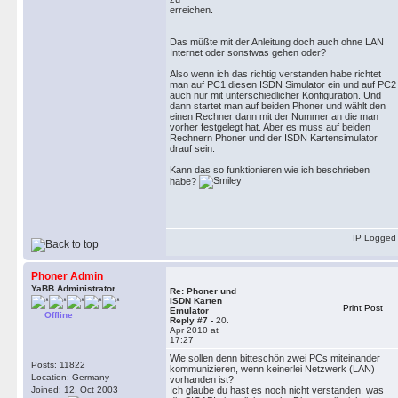
erreichen.
Das müßte mit der Anleitung doch auch ohne LAN
Internet oder sonstwas gehen oder?
Also wenn ich das richtig verstanden habe richtet
man auf PC1 diesen ISDN Simulator ein und auf PC2
auch nur mit unterschiedlicher Konfiguration. Und
dann startet man auf beiden Phoner und wählt den
einen Rechner dann mit der Nummer an die man
vorher festgelegt hat. Aber es muss auf beiden
Rechnern Phoner und der ISDN Kartensimulator
drauf sein.
Kann das so funktionieren wie ich beschrieben
habe?
IP Logged
Phoner Admin
YaBB Administrator
Re: Phoner und
ISDN Karten
Print Post
Emulator
Offline
Reply #7 -
20.
Apr 2010 at
17:27
Wie sollen denn bitteschön zwei PCs miteinander
Posts: 11822
kommunizieren, wenn keinerlei Netzwerk (LAN)
Location: Germany
vorhanden ist?
Joined: 12. Oct 2003
Ich glaube du hast es noch nicht verstanden, was