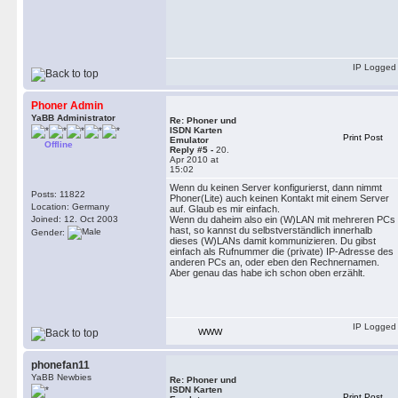
IP Logged
Phoner Admin
YaBB Administrator
Re: Phoner und
ISDN Karten
Print Post
Emulator
Offline
Reply #5 -
20.
Apr 2010 at
15:02
Wenn du keinen Server konfigurierst, dann nimmt
Posts: 11822
Phoner(Lite) auch keinen Kontakt mit einem Server
Location: Germany
auf. Glaub es mir einfach.
Joined: 12. Oct 2003
Wenn du daheim also ein (W)LAN mit mehreren PCs
hast, so kannst du selbstverständlich innerhalb
Gender:
dieses (W)LANs damit kommunizieren. Du gibst
einfach als Rufnummer die (private) IP-Adresse des
anderen PCs an, oder eben den Rechnernamen.
Aber genau das habe ich schon oben erzählt.
IP Logged
WWW
phonefan11
YaBB Newbies
Re: Phoner und
ISDN Karten
Print Post