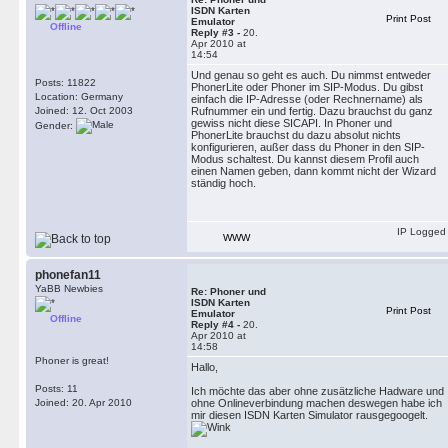
ISDN Karten
Print Post
Emulator
Offline
Reply #3 -
20.
Apr 2010 at
14:54
Und genau so geht es auch. Du nimmst entweder
Posts: 11822
PhonerLite oder Phoner im SIP-Modus. Du gibst
Location: Germany
einfach die IP-Adresse (oder Rechnername) als
Joined: 12. Oct 2003
Rufnummer ein und fertig. Dazu brauchst du ganz
gewiss nicht diese SICAPI. In Phoner und
Gender:
PhonerLite brauchst du dazu absolut nichts
konfigurieren, außer dass du Phoner in den SIP-
Modus schaltest. Du kannst diesem Profil auch
einen Namen geben, dann kommt nicht der Wizard
ständig hoch.
IP Logged
WWW
phonefan11
YaBB Newbies
Re: Phoner und
ISDN Karten
Print Post
Emulator
Offline
Reply #4 -
20.
Apr 2010 at
14:58
Phoner is great!
Hallo,
Posts: 11
Ich möchte das aber ohne zusätzliche Hadware und
Joined: 20. Apr 2010
ohne Onlineverbindung machen deswegen habe ich
mir diesen ISDN Karten Simulator rausgegoogelt.