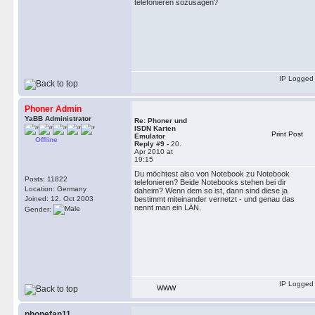
telefonieren sozusagen?
IP Logged
Phoner Admin
YaBB Administrator
Re: Phoner und
ISDN Karten
Print Post
Emulator
Offline
Reply #9 -
20.
Apr 2010 at
19:15
Du möchtest also von Notebook zu Notebook
Posts: 11822
telefonieren? Beide Notebooks stehen bei dir
Location: Germany
daheim? Wenn dem so ist, dann sind diese ja
Joined: 12. Oct 2003
bestimmt miteinander vernetzt - und genau das
nennt man ein LAN.
Gender:
IP Logged
WWW
phonefan11