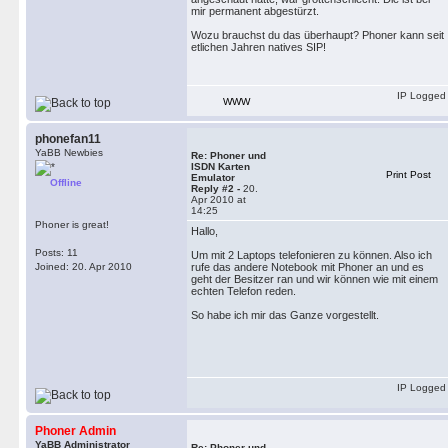
mir permanent abgestürzt.
Wozu brauchst du das überhaupt? Phoner kann seit
etlichen Jahren natives SIP!
IP Logged
WWW
phonefan11
YaBB Newbies
Re: Phoner und
ISDN Karten
Print Post
Emulator
Offline
Reply #2 -
20.
Apr 2010 at
14:25
Phoner is great!
Hallo,
Posts: 11
Um mit 2 Laptops telefonieren zu können. Also ich
Joined: 20. Apr 2010
rufe das andere Notebook mit Phoner an und es
geht der Besitzer ran und wir können wie mit einem
echten Telefon reden.
So habe ich mir das Ganze vorgestellt.
IP Logged
Phoner Admin
YaBB Administrator
Re: Phoner und