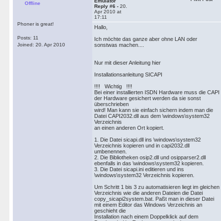
Emulator
Offline
Reply #6 -
20.
Apr 2010 at
17:11
Phoner is great!
Hallo,
Posts: 11
Ich möchte das ganze aber ohne LAN oder
Joined: 20. Apr 2010
sonstwas machen....
Nur mit dieser Anleitung hier
Installationsanleitung SICAPI
!!!! Wichtig !!!!
Bei einer installierten ISDN Hardware muss die CAPI
der Hardware gesichert werden da sie sonst
überschrieben
wird! Man kann sie einfach sichern indem man die
Datei CAPI2032.dll aus dem \windows\system32
Verzeichnis
an einen anderen Ort kopiert.
1. Die Datei sicapi.dll ins \windows\system32
Verzeichnis kopieren und in capi2032.dll
umbenennen.
2. Die Bibliotheken osip2.dll und osipparser2.dll
ebenfalls in das \windows\system32 kopieren.
3. Die Datei sicapi.ini editieren und ins
\windows\system32 Verzeichnis kopieren.
Um Schritt 1 bis 3 zu automatisieren liegt im gleichen
Verzeichnis wie die anderen Dateien die Datei
copy_sicapi2system.bat. Paßt man in dieser Datei
mit einem Editor das Windows Verzeichnis an
geschieht die
Installation nach einem Doppelklick auf dem