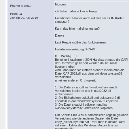
Morgen,
Phoner is great!
ich habe mal eine kleine Frage:
Posts: 11
Joined: 20. Apr 2010
Funktioniert Phoner auch mit diesem ISDN Karten
simulator?
Kann das bitte mal einer testen?
Danke
Laut Reade müßte das funktionieren
Installationsanleitung SICAPI
!!!! Wichtig !!!!
Bei einer installierten ISDN Hardware muss die CAPI
der Hardware gesichert werden da sie sonst
überschrieben
wird! Man kann sie einfach sichern indem man die
Datei CAPI2032.dll aus dem \windows\system32
Verzeichnis
an einen anderen Ort kopiert.
1. Die Datei sicapi.dll ins \windows\system32
Verzeichnis kopieren und in capi2032.dll
umbenennen.
2. Die Bibliotheken osip2.dll und osipparser2.dll
ebenfalls in das \windows\system32 kopieren.
3. Die Datei sicapi.ini editieren und ins
\windows\system32 Verzeichnis kopieren.
Um Schritt 1 bis 3 zu automatisieren liegt im gleichen
Verzeichnis wie die anderen Dateien die Datei
copy_sicapi2system.bat. Paßt man in dieser Datei
mit einem Editor das Windows Verzeichnis an
geschieht die