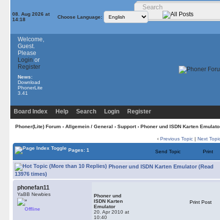
08. Aug 2026 at
Choose Language:
14:18
Welcome,
Guest.
Please
Login
or
Register
News:
Download
PhonerLite
3.41
Board Index
Help
Search
Login
Register
Phoner(Lite) Forum
›
Allgemein / General
›
Support
› Phoner und ISDN Karten Emulato
‹
Previous Topic
|
Next Topi
Pages: 1
Send Topic
Print
Phoner und ISDN Karten Emulator (Read
13976 times)
phonefan11
YaBB Newbies
Phoner und
ISDN Karten
Print Post
Emulator
Offline
20. Apr 2010 at
10:40