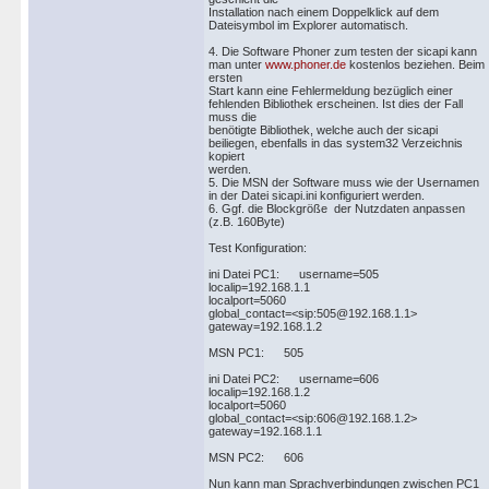
Installation nach einem Doppelklick auf dem
Dateisymbol im Explorer automatisch.
4. Die Software Phoner zum testen der sicapi kann
man unter
www.phoner.de
kostenlos beziehen. Beim
ersten
Start kann eine Fehlermeldung bezüglich einer
fehlenden Bibliothek erscheinen. Ist dies der Fall
muss die
benötigte Bibliothek, welche auch der sicapi
beiliegen, ebenfalls in das system32 Verzeichnis
kopiert
werden.
5. Die MSN der Software muss wie der Usernamen
in der Datei sicapi.ini konfiguriert werden.
6. Ggf. die Blockgröße der Nutzdaten anpassen
(z.B. 160Byte)
Test Konfiguration:
ini Datei PC1: username=505
localip=192.168.1.1
localport=5060
global_contact=<sip:505@192.168.1.1>
gateway=192.168.1.2
MSN PC1: 505
ini Datei PC2: username=606
localip=192.168.1.2
localport=5060
global_contact=<sip:606@192.168.1.2>
gateway=192.168.1.1
MSN PC2: 606
Nun kann man Sprachverbindungen zwischen PC1