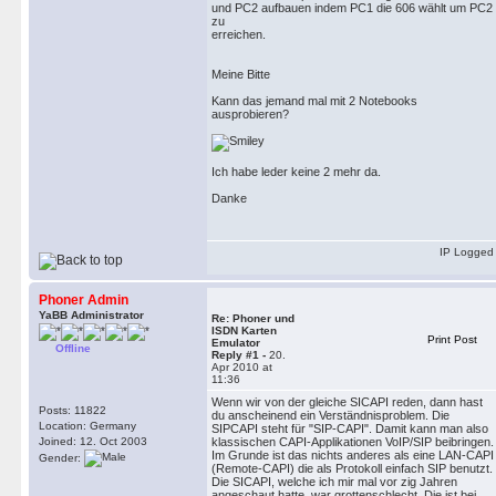
und PC2 aufbauen indem PC1 die 606 wählt um PC2
zu
erreichen.
Meine Bitte
Kann das jemand mal mit 2 Notebooks
ausprobieren?
Ich habe leder keine 2 mehr da.
Danke
IP Logged
Phoner Admin
YaBB Administrator
Re: Phoner und
ISDN Karten
Print Post
Emulator
Offline
Reply #1 -
20.
Apr 2010 at
11:36
Wenn wir von der gleiche SICAPI reden, dann hast
Posts: 11822
du anscheinend ein Verständnisproblem. Die
Location: Germany
SIPCAPI steht für "SIP-CAPI". Damit kann man also
Joined: 12. Oct 2003
klassischen CAPI-Applikationen VoIP/SIP beibringen.
Im Grunde ist das nichts anderes als eine LAN-CAPI
Gender:
(Remote-CAPI) die als Protokoll einfach SIP benutzt.
Die SICAPI, welche ich mir mal vor zig Jahren
angeschaut hatte, war grottenschlecht. Die ist bei