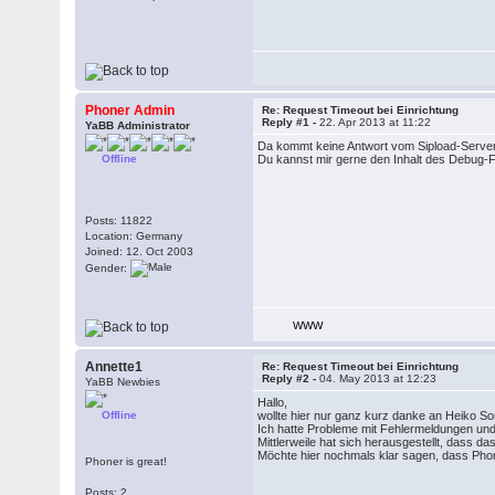
Phoner Admin
Re: Request Timeout bei Einrichtung
Reply #1 -
22. Apr 2013 at 11:22
YaBB Administrator
Da kommt keine Antwort vom Sipload-Server z
Offline
Du kannst mir gerne den Inhalt des Debug-F
Posts: 11822
Location: Germany
Joined: 12. Oct 2003
Gender:
WWW
Annette1
Re: Request Timeout bei Einrichtung
Reply #2 -
04. May 2013 at 12:23
YaBB Newbies
Hallo,
Offline
wollte hier nur ganz kurz danke an Heiko 
Ich hatte Probleme mit Fehlermeldungen und 
Mittlerweile hat sich herausgestellt, dass da
Möchte hier nochmals klar sagen, dass Phoner
Phoner is great!
Posts: 2