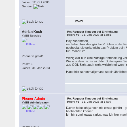
Joined: 12. Oct 2003
Gender:
WWW
Adrian Koch
Re: Request Timeout bei Einrichtung
Reply #8 -
31. Jan 2023 at 13:51
YaBB Newbies
Hey zusammen,
Offline
wir haben hier das gleiche Problem in der F
gecheckt, die sollte nicht das Problem sein
für PhonerLite.
Phoner is great!
Witzig war nun eine zufällige Entdeckung v
Wie aus dem nichts wird der Button grün. So
Posts: 3
aus QOL Sicht auch nicht wirklich toll wen
Joined: 31. Jan 2023
Hatte hier schonmal jemand so ein ähnlich
Phoner Admin
Re: Request Timeout bei Einrichtung
Reply #9 -
31. Jan 2023 at 14:07
YaBB Administrator
Davon habe ich ja noch nie etwas gehört - 
Offline
beobachten können.
Ich bin somit etwas ratlos, was ich hier ma
Posts: 11822