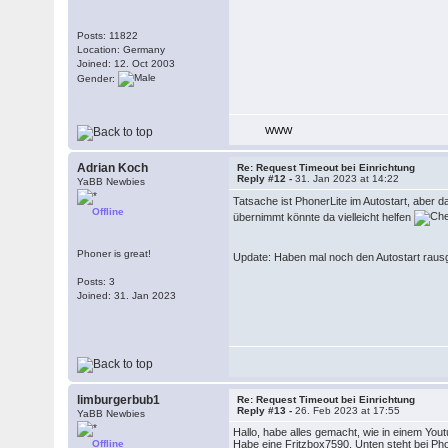
Posts: 11822
Location: Germany
Joined: 12. Oct 2003
Gender:
WWW
Adrian Koch
Re: Request Timeout bei Einrichtung
Reply #12 -
31. Jan 2023 at 14:22
YaBB Newbies
Tatsache ist PhonerLite im Autostart, aber
Offline
übernimmt könnte da vielleicht helfen
Phoner is great!
Update: Haben mal noch den Autostart rau
Posts: 3
Joined: 31. Jan 2023
limburgerbub1
Re: Request Timeout bei Einrichtung
Reply #13 -
26. Feb 2023 at 17:55
YaBB Newbies
Hallo, habe alles gemacht, wie in einem You
Offline
Habe eine Fritzbox7590. Unten steht bei Phone