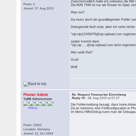
Zwischenzeitlich hatte ich zeitweise die Win 
Posts: 2
Die AVM 7490 ist nur als Router im Spiel, nic
Joined: 27. Aug 2015
Was tun?
Da muss doch ein grundliegender Fehler sei
Debugmode läuft zwar, aber ich sehe nichts al
"sip:sip12345678@sip.sipload.com registrie
später kommt dann
"sip:sip......@sip.sipload.com nicht registri
Wer weiß Rat?
Gruß
Wolf
Phoner Admin
Re: Request Timeout bei Einrichtung
Reply #5 -
28. Aug 2015 at 07:27
YaBB Administrator
Die Fehlermeldung besagt, dass keine Antw
Offline
Da ist meistens eine Fehlkonfiguration in Pho
Im Menü Hilfe/Debug kann man die Debugausg
Posts: 11822
Location: Germany
Joined: 12. Oct 2003