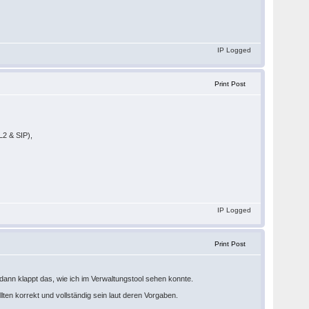
IP Logged
Print Post
L2 & SIP),
IP Logged
Print Post
 dann klappt das, wie ich im Verwaltungstool sehen konnte.
ten korrekt und vollständig sein laut deren Vorgaben.