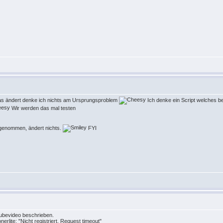
 das ändert denke ich nichts am Ursprungsproblem
Ich denke ein Script welches b
Wir werden das mal testen
sgenommen, ändert nichts.
FYI
tubevideo beschrieben.
rlite: "Nicht registriert. Request timeout"