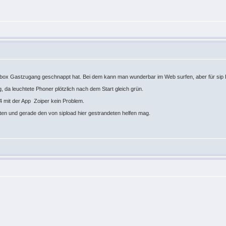
zbox Gastzugang geschnappt hat. Bei dem kann man wunderbar im Web surfen, aber für sip Pro
 da leuchtete Phoner plötzlich nach dem Start gleich grün.
 mit der App Zoiper kein Problem.
ten und gerade den von sipload hier gestrandeten helfen mag.