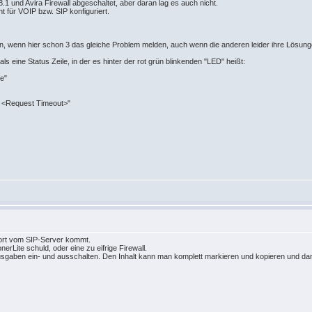
8.1 und Avira Firewall abgeschaltet, aber daran lag es auch nicht.
ht für VOIP bzw. SIP konfiguriert.
n, wenn hier schon 3 das gleiche Problem melden, auch wenn die anderen leider ihre Lösung
s eine Status Zeile, in der es hinter der rot grün blinkenden "LED" heißt:
re"
ert <Request Timeout>"
ort vom SIP-Server kommt.
nerLite schuld, oder eine zu eifrige Firewall.
aben ein- und ausschalten. Den Inhalt kann man komplett markieren und kopieren und dann