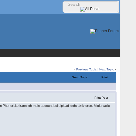
‹
Previous Topic
|
Next Topic
›
Send Topic
Print
Print Post
onerLite kann ich mein account bei sipload nicht aktivieren. Mittlerweile