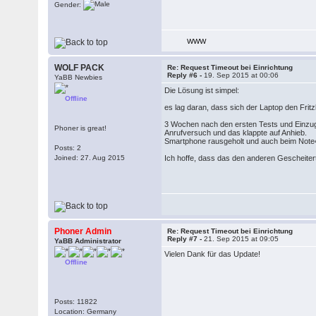
Gender:
WWW
WOLF PACK
Re: Request Timeout bei Einrichtung
Reply #6 -
19. Sep 2015 at 00:06
YaBB Newbies
Die Lösung ist simpel:
Offline
es lag daran, dass sich der Laptop den Frit
3 Wochen nach den ersten Tests und Einzug,
Phoner is great!
Anrufversuch und das klappte auf Anhieb.
Smartphone rausgeholt und auch beim Note4
Posts: 2
Joined: 27. Aug 2015
Ich hoffe, dass das den anderen Gescheiter
Phoner Admin
Re: Request Timeout bei Einrichtung
Reply #7 -
21. Sep 2015 at 09:05
YaBB Administrator
Vielen Dank für das Update!
Offline
Posts: 11822
Location: Germany