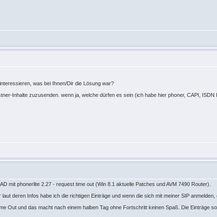
interessieren, was bei Ihnen/Dir die Lösung war?
estner-Inhalte zuzusenden. wenn ja, welche dürfen es sein (ich habe hier phoner, CAPI, ISDN 
D mit phonerlite 2.27 - request time out (Win 8.1 aktuelle Patches und AVM 7490 Router).
laut deren Infos habe ich die richtigen Einträge und wenn die sich mit meiner SIP anmelden,
e Out und das macht nach einem halben Tag ohne Fortschritt keinen Spaß. Die Einträge soll