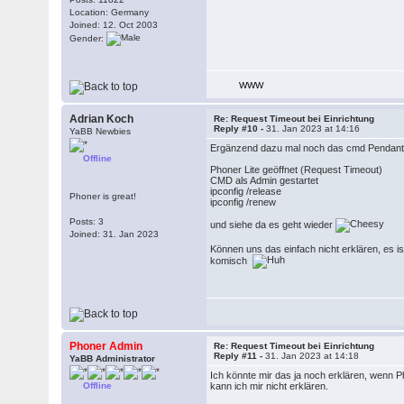
Location: Germany
Joined: 12. Oct 2003
Gender:
WWW
Adrian Koch
Re: Request Timeout bei Einrichtung
Reply #10 -
31. Jan 2023 at 14:16
YaBB Newbies
Ergänzend dazu mal noch das cmd Pendant 
Offline
Phoner Lite geöffnet (Request Timeout)
CMD als Admin gestartet
ipconfig /release
Phoner is great!
ipconfig /renew
Posts: 3
und siehe da es geht wieder
Joined: 31. Jan 2023
Können uns das einfach nicht erklären, es 
komisch
Phoner Admin
Re: Request Timeout bei Einrichtung
Reply #11 -
31. Jan 2023 at 14:18
YaBB Administrator
Ich könnte mir das ja noch erklären, wenn 
Offline
kann ich mir nicht erklären.