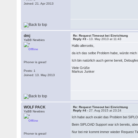
Joined: 21. Apr 2013
dmj
Re: Request Timeout bei Einrichtung
Reply #3 -
13. May 2013 at 11:43
YaBB Newbies
Hallo allerseits,
Offline
da ich das selbe Problem habe, würde mich 
Ich bin natürlich auch gerne bereit, Debugf
Phoner is great!
Viele Grüße
Posts: 1
Markus Junker
Joined: 13. May 2013
WOLF PACK
Re: Request Timeout bei Einrichtung
Reply #4 -
27. Aug 2015 at 23:24
YaBB Newbies
Ich habe auch exakt das Problem bei SIPLOA
Offline
Beim SIPLOAD Support war ich bereits, aber 
Nur bei mir kommt immer wieder Request Tim
Phoner is great!