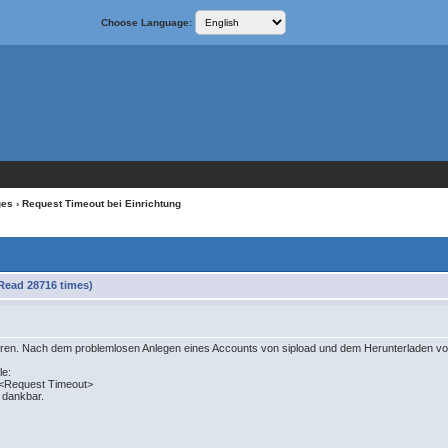
Choose Language:
ges
› Request Timeout bei Einrichtung
Read 28716 times)
ren. Nach dem problemlosen Anlegen eines Accounts von sipload und dem Herunterladen von Ph
le:
rt <Request Timeout>
r dankbar.