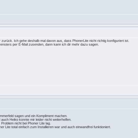
urück. Ich gehe deshalb mal davon aus, dass PhonerLite nicht richtig konfiguriert ist.
ensters per E-Mail zusenden, dann kann ich dir mehr dazu sagen.
Sommerfeld sagen und ein Kompliment machen.
auch Heiko konnte mir leider nicht weiterhelfen.
s Problem nicht bei Phoner Lite lag.
 Lite total einfach zum Installieren war und auch einwandfrei funktioniert.