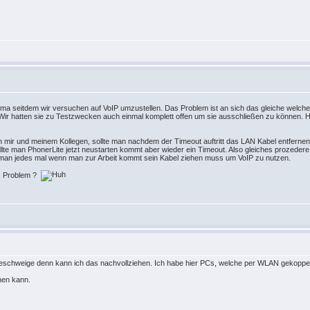
irma seitdem wir versuchen auf VoIP umzustellen. Das Problem ist an sich das gleiche welch
. Wir hatten sie zu Testzwecken auch einmal komplett offen um sie ausschließen zu können. H
on mir und meinem Kollegen, sollte man nachdem der Timeout auftritt das LAN Kabel entferne
llte man PhonerLite jetzt neustarten kommt aber wieder ein Timeout. Also gleiches prozeder
n man jedes mal wenn man zur Arbeit kommt sein Kabel ziehen muss um VoIP zu nutzen.
es Problem ?
geschweige denn kann ich das nachvollziehen. Ich habe hier PCs, welche per WLAN gekoppelt 
chen kann.