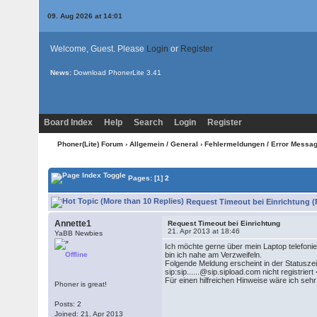
09. Aug 2026 at 14:01
Welcome, Guest. Please
Login
or
Register
News:
Download PhonerLite
3.41
Board Index
Help
Search
Login
Register
Phoner(Lite) Forum
›
Allgemein / General
›
Fehlermeldungen / Error Messa
Pages:
[1]
2
Request Timeout bei Einrichtung (
Annette1
Request Timeout bei Einrichtung
21. Apr 2013 at 18:46
YaBB Newbies
Ich möchte gerne über mein Laptop telefonie
Offline
bin ich nahe am Verzweifeln.
Folgende Meldung erscheint in der Statuszei
sip:sip......@sip.sipload.com nicht registrie
Für einen hilfreichen Hinweise wäre ich seh
Phoner is great!
Posts: 2
Joined: 21. Apr 2013