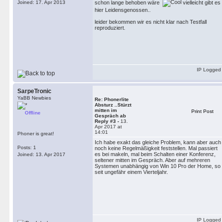
schon lange behoben wäre
vielleicht gibt es
Joined: 17. Apr 2013
hier Leidensgenossen..
leider bekommen wir es nicht klar nach Testfall
reproduziert.
IP Logged
SarpeTronic
YaBB Newbies
Re: Phonerlite
Absturz ..Stürzt
mitten im
Print Post
Offline
Gespräch ab
Reply #3 -
13.
Apr 2017 at
14:01
Phoner is great!
Ich habe exakt das gleiche Problem, kann aber auch
Posts: 1
noch keine Regelmäßigkeit feststellen. Mal passiert
es bei makeln, mal beim Schalten einer Konferenz,
Joined: 13. Apr 2017
seltener mitten im Gespräch. Aber auf mehreren
Systemen unabhängig von Win 10 Pro der Home, so
seit ungefähr einem Vierteljahr.
IP Logged