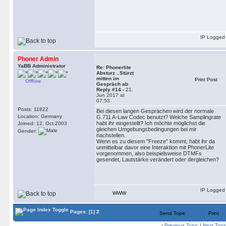
IP Logged
Phoner Admin
YaBB Administrator
Re: Phonerlite
Absturz ..Stürzt
mitten im
Print Post
Offline
Gespräch ab
Reply #14 -
21.
Jun 2017 at
07:53
Posts: 11822
Bei diesen langen Gesprächen wird der normale
Location: Germany
G.711 A-Law Codec benutzt? Welche Samplingrate
habt ihr eingestellt? Ich möchte möglichst die
Joined: 12. Oct 2003
gleichen Umgebungsbedingungen bei mir
Gender:
nachstellen.
Wenn es zu diesem "Freeze" kommt, habt ihr da
unmittelbar davor eine Interaktion mit PhonerLite
vorgenommen, also beispielsweise DTMFs
gesendet, Lautstärke verändert oder dergleichen?
IP Logged
WWW
Pages:
[1]
2
Send Topic
Print
‹
Previous Topic
|
Next Topi