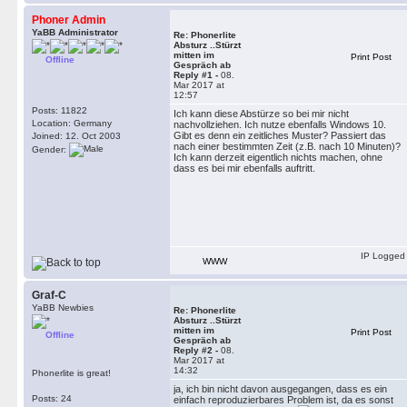
Phoner Admin
YaBB Administrator
Re: Phonerlite
Absturz ..Stürzt
mitten im
Print Post
Offline
Gespräch ab
Reply #1 -
08.
Mar 2017 at
12:57
Posts: 11822
Ich kann diese Abstürze so bei mir nicht
Location: Germany
nachvollziehen. Ich nutze ebenfalls Windows 10.
Gibt es denn ein zeitliches Muster? Passiert das
Joined: 12. Oct 2003
nach einer bestimmten Zeit (z.B. nach 10 Minuten)?
Gender:
Ich kann derzeit eigentlich nichts machen, ohne
dass es bei mir ebenfalls auftritt.
IP Logged
WWW
Graf-C
YaBB Newbies
Re: Phonerlite
Absturz ..Stürzt
mitten im
Print Post
Offline
Gespräch ab
Reply #2 -
08.
Mar 2017 at
14:32
Phonerlite is great!
ja, ich bin nicht davon ausgegangen, dass es ein
Posts: 24
einfach reproduzierbares Problem ist, da es sonst