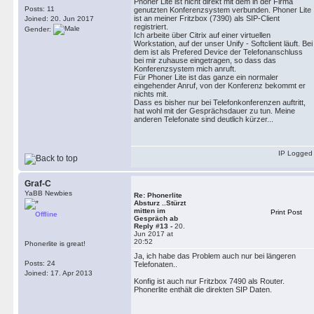
Phoner Lite ist nicht direkt mit dem in der Firma
Posts: 11
genutzten Konferenzsystem verbunden. Phoner Lite
ist an meiner Fritzbox (7390) als SIP-Client
Joined: 20. Jun 2017
registriert.
Gender:
Ich arbeite über Citrix auf einer virtuellen
Workstation, auf der unser Unify - Softclient läuft. Bei
dem ist als Prefered Device der Telefonanschluss
bei mir zuhause eingetragen, so dass das
Konferenzsystem mich anruft.
Für Phoner Lite ist das ganze ein normaler
eingehender Anruf, von der Konferenz bekommt er
nichts mit.
Dass es bisher nur bei Telefonkonferenzen auftritt,
hat wohl mit der Gesprächsdauer zu tun. Meine
anderen Telefonate sind deutlich kürzer...
IP Logged
Graf-C
YaBB Newbies
Re: Phonerlite
Absturz ..Stürzt
mitten im
Print Post
Offline
Gespräch ab
Reply #13 -
20.
Jun 2017 at
20:52
Phonerlite is great!
Ja, ich habe das Problem auch nur bei längeren
Posts: 24
Telefonaten..
Joined: 17. Apr 2013
Konfig ist auch nur Fritzbox 7490 als Router.
Phonerlite enthält die direkten SIP Daten.