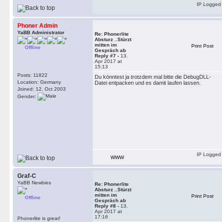
IP Logged
Phoner Admin
YaBB Administrator
Re: Phonerlite
Absturz ..Stürzt
mitten im
Print Post
Offline
Gespräch ab
Reply #7 -
13.
Apr 2017 at
15:13
Posts: 11822
Du könntest ja trotzdem mal bitte die DebugDLL-
Location: Germany
Datei entpacken und es damit laufen lassen.
Joined: 12. Oct 2003
Gender:
IP Logged
WWW
Graf-C
YaBB Newbies
Re: Phonerlite
Absturz ..Stürzt
mitten im
Print Post
Offline
Gespräch ab
Reply #8 -
13.
Apr 2017 at
17:16
Phonerlite is great!