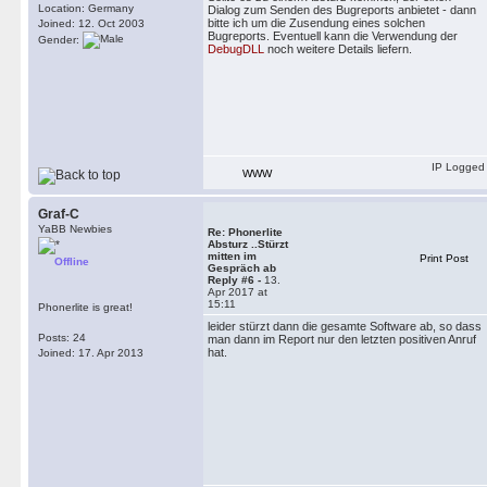
Location: Germany
Dialog zum Senden des Bugreports anbietet - dann
bitte ich um die Zusendung eines solchen
Joined: 12. Oct 2003
Bugreports. Eventuell kann die Verwendung der
Gender:
DebugDLL
noch weitere Details liefern.
IP Logged
WWW
Graf-C
YaBB Newbies
Re: Phonerlite
Absturz ..Stürzt
mitten im
Print Post
Offline
Gespräch ab
Reply #6 -
13.
Apr 2017 at
15:11
Phonerlite is great!
leider stürzt dann die gesamte Software ab, so dass
Posts: 24
man dann im Report nur den letzten positiven Anruf
hat.
Joined: 17. Apr 2013