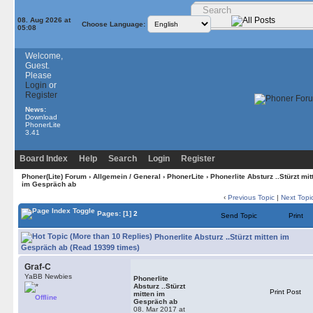
08. Aug 2026 at
Choose Language:
05:08
Welcome,
Guest.
Please
Login
or
Register
News:
Download
PhonerLite
3.41
Board Index
Help
Search
Login
Register
Phoner(Lite) Forum
›
Allgemein / General
›
PhonerLite
› Phonerlite Absturz ..Stürzt mit
im Gespräch ab
‹
Previous Topic
|
Next Topi
Pages:
[1]
2
Send Topic
Print
Phonerlite Absturz ..Stürzt mitten im
Gespräch ab (Read 19399 times)
Graf-C
YaBB Newbies
Phonerlite
Absturz ..Stürzt
Print Post
mitten im
Offline
Gespräch ab
08. Mar 2017 at