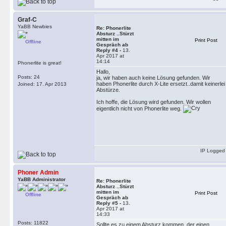
Graf-C
YaBB Newbies
Re: Phonerlite
Absturz ..Stürzt
mitten im
Print Post
Offline
Gespräch ab
Reply #4 -
13.
Apr 2017 at
14:14
Phonerlite is great!
Hallo,
Posts: 24
ja, wir haben auch keine Lösung gefunden. Wir
haben Phonerlite durch X-Lite ersetzt..damit keinerlei
Joined: 17. Apr 2013
Abstürze.
Ich hoffe, die Lösung wird gefunden. Wir wollen
eigentlich nicht von Phonerlite weg.
IP Logged
Phoner Admin
YaBB Administrator
Re: Phonerlite
Absturz ..Stürzt
mitten im
Print Post
Offline
Gespräch ab
Reply #5 -
13.
Apr 2017 at
14:33
Posts: 11822
Sollte es zu einem Absturz kommen, der einen