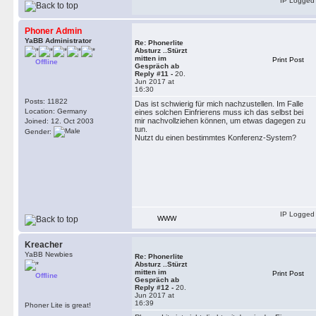
IP Logged
Phoner Admin
YaBB Administrator
Re: Phonerlite
Absturz ..Stürzt
mitten im
Print Post
Offline
Gespräch ab
Reply #11 -
20.
Jun 2017 at
16:30
Posts: 11822
Das ist schwierig für mich nachzustellen. Im Falle
Location: Germany
eines solchen Einfrierens muss ich das selbst bei
mir nachvollziehen können, um etwas dagegen zu
Joined: 12. Oct 2003
tun.
Gender:
Nutzt du einen bestimmtes Konferenz-System?
IP Logged
WWW
Kreacher
YaBB Newbies
Re: Phonerlite
Absturz ..Stürzt
mitten im
Print Post
Offline
Gespräch ab
Reply #12 -
20.
Jun 2017 at
16:39
Phoner Lite is great!