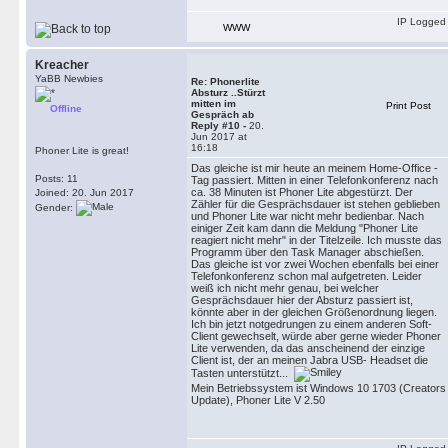
IP Logged
WWW
Kreacher
YaBB Newbies
Re: Phonerlite
Absturz ..Stürzt
mitten im
Print Post
Offline
Gespräch ab
Reply #10 -
20.
Jun 2017 at
16:18
Phoner Lite is great!
Das gleiche ist mir heute an meinem Home-Office -
Posts: 11
Tag passiert. Mitten in einer Telefonkonferenz nach
ca. 38 Minuten ist Phoner Lite abgestürzt. Der
Joined: 20. Jun 2017
Zähler für die Gesprächsdauer ist stehen geblieben
Gender:
und Phoner Lite war nicht mehr bedienbar. Nach
einiger Zeit kam dann die Meldung "Phoner Lite
reagiert nicht mehr" in der Titelzeile. Ich musste das
Programm über den Task Manager abschießen.
Das gleiche ist vor zwei Wochen ebenfalls bei einer
Telefonkonferenz schon mal aufgetreten. Leider
weiß ich nicht mehr genau, bei welcher
Gesprächsdauer hier der Absturz passiert ist,
könnte aber in der gleichen Größenordnung liegen.
Ich bin jetzt notgedrungen zu einem anderen Soft-
Client gewechselt, würde aber gerne wieder Phoner
Lite verwenden, da das anscheinend der einzige
Client ist, der an meinen Jabra USB- Headset die
Tasten unterstützt...
Mein Betriebssystem ist Windows 10 1703 (Creators
Update), Phoner Lite V 2.50