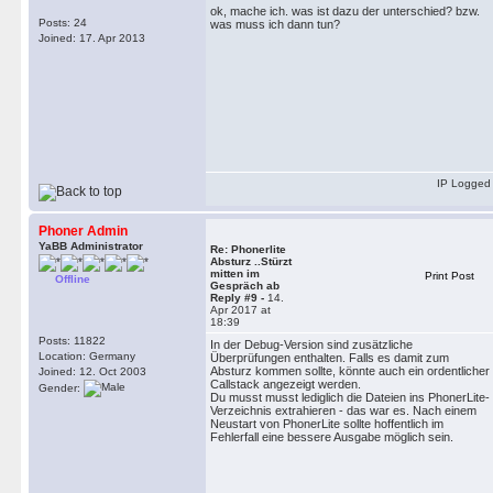
ok, mache ich. was ist dazu der unterschied? bzw.
Posts: 24
was muss ich dann tun?
Joined: 17. Apr 2013
IP Logged
Phoner Admin
YaBB Administrator
Re: Phonerlite
Absturz ..Stürzt
mitten im
Print Post
Offline
Gespräch ab
Reply #9 -
14.
Apr 2017 at
18:39
Posts: 11822
In der Debug-Version sind zusätzliche
Location: Germany
Überprüfungen enthalten. Falls es damit zum
Absturz kommen sollte, könnte auch ein ordentlicher
Joined: 12. Oct 2003
Callstack angezeigt werden.
Gender:
Du musst musst lediglich die Dateien ins PhonerLite-
Verzeichnis extrahieren - das war es. Nach einem
Neustart von PhonerLite sollte hoffentlich im
Fehlerfall eine bessere Ausgabe möglich sein.