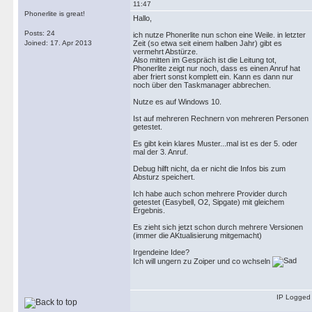
11:47
Phonerlite is great!
Hallo,
Posts: 24
ich nutze Phonerlite nun schon eine Weile. in letzter
Joined: 17. Apr 2013
Zeit (so etwa seit einem halben Jahr) gibt es
vermehrt Abstürze.
Also mitten im Gespräch ist die Leitung tot,
Phonerlite zeigt nur noch, dass es einen Anruf hat
aber friert sonst komplett ein. Kann es dann nur
noch über den Taskmanager abbrechen.
Nutze es auf Windows 10.
Ist auf mehreren Rechnern von mehreren Personen
getestet.
Es gibt kein klares Muster...mal ist es der 5. oder
mal der 3. Anruf.
Debug hilft nicht, da er nicht die Infos bis zum
Absturz speichert.
Ich habe auch schon mehrere Provider durch
getestet (Easybell, O2, Sipgate) mit gleichem
Ergebnis.
Es zieht sich jetzt schon durch mehrere Versionen
(immer die AKtualisierung mitgemacht)
Irgendeine Idee?
Ich will ungern zu Zoiper und co wchseln
IP Logged