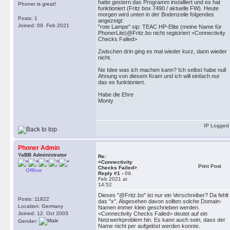
hatte gestern das Programm installiert und es hat
Phoner is great!
funktioniert (Fritz box 7490 / aktuelle FW). Heute
morgen wird unten in der Bodenzeile folgendes
Posts: 1
angezeigt:
Joined: 09. Feb 2021
"rote Lampe" sip: TEAC HP-Elite (meine Name für
PhonerLite)@Fritz.bo nicht registriert <Connectivity
Checks Failed>
Zwischen drin ging es mal wieder kurz, dann wieder
nicht.
Ne Idee was ich machen kann? Ich selbst habe null
Ahnung von diesem Kram und ich will einfach nur
das es funktioniert.
Habe die Ehre
Monty
IP Logged
Phoner Admin
YaBB Administrator
Re:
<Connectivity
Print Post
Checks Failed>
Offline
Reply #1 -
09.
Feb 2021 at
14:52
Dieses "@Fritz.bo" ist nur ein Verschreiber? Da fehlt
Posts: 11822
das "x". Abgesehen davon sollten solche Domain-
Location: Germany
Namen immer klein geschrieben werden.
Joined: 12. Oct 2003
<Connectivity Checks Failed> deutet auf ein
Netzwerkproblem hin. Es kann auch sein, dass der
Gender:
Name nicht per aufgelöst werden konnte.