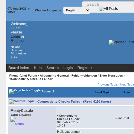
07. Aug 2026 at
Choose Language:
08:25
Welcome,
Guest.
Please
Login
or
Register
News:
Download
PhonerLite
3.41
Board Index
Help
Search
Login
Register
Phoner(Lite) Forum
›
Allgemein / General
›
Fehlermeldungen / Error Messages
›
<Connectivity Checks Failed>
‹
Previous Topic
|
Next Topi
Pages: 1
Send Topic
Print
<Connectivity Checks Failed> (Read 6116 times)
MontyCasale
YaBB Newbies
<Connectivity
Print Post
Checks Failed>
09. Feb 2021 at
Offline
10:53
Hallo zusammen,