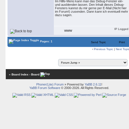
Im Hilfe-Menü kann man das Debug-Fenster ein-
und ausblenden lassen. Den Inhalt dieses Debug-
Fensters kannst du mir gerne per E-Mail (Nicht hier
im Forum!) zusenden. Dann kann ich eventuell mehr
dazu sagen.
IP Logged
WWW
Pages: 1
Send Topic
Print
‹
Previous Topic
|
Next Topi
« Board Index
‹ Board
Phoner(Lite) Forum
» Powered by
YaBB 2.6.11
!
YaBB Forum Software
© 2000-2026. All Rights Reserved.