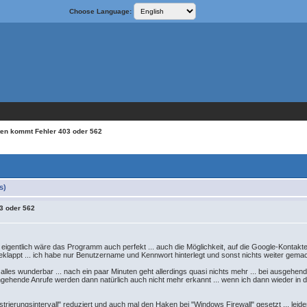
Choose Language:
ten kommt Fehler 403 oder 562
s)
3 oder 562
 eigentlich wäre das Programm auch perfekt ... auch die Möglichkeit, auf die Google-Kontakt
lappt ... ich habe nur Benutzername und Kennwort hinterlegt und sonst nichts weiter gemach
 alles wunderbar ... nach ein paar Minuten geht allerdings quasi nichts mehr ... bei ausgehe
ingehende Anrufe werden dann natürlich auch nicht mehr erkannt ... wenn ich dann wieder in d
rierungsintervall" reduziert und auch mal den Haken bei "Windows Firewall" gesetzt ... leider