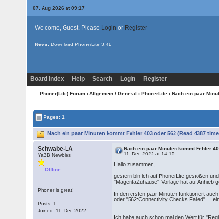
07. Aug 2026 at 09:17
Welcome, Guest. Please
Login
or
Register
News:
Download PhonerLite
3.41
Board Index
Help
Search
Login
Register
Phoner(Lite) Forum
›
Allgemein / General
›
PhonerLite
› Nach ein paar Minu
Pages: 1
Nach ein paar Minuten kommt Fehler 403 oder 562 (Read 4387 time
Schwabe-LA
Nach ein paar Minuten kommt Fehler 40
11. Dec 2022 at 14:15
YaBB Newbies
Hallo zusammen,
Offline
gestern bin ich auf PhonerLite gestoßen und
"MagentaZuhause"-Vorlage hat auf Anhieb gek
Phoner is great!
In den ersten paar Minuten funktioniert auch
oder "562:Connectivity Checks Failed" ... e
Posts: 1
...
Joined: 11. Dec 2022
Ich habe auch schon mal den Wert für "Regist