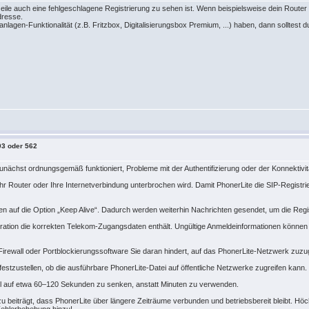
eile auch eine fehlgeschlagene Registrierung zu sehen ist. Wenn beispielsweise dein Router 
Adresse.
nlagen-Funktionalität (z.B. Fritzbox, Digitalisierungsbox Premium, ...) haben, dann solltest du 
03 oder 562
nächst ordnungsgemäß funktioniert, Probleme mit der Authentifizierung oder der Konnektivit
Ihr Router oder Ihre Internetverbindung unterbrochen wird. Damit PhonerLite die SIP-Registri
gen auf die Option „Keep Alive“. Dadurch werden weiterhin Nachrichten gesendet, um die Regis
uration die korrekten Telekom-Zugangsdaten enthält. Ungültige Anmeldeinformationen können d
e Firewall oder Portblockierungssoftware Sie daran hindert, auf das PhonerLite-Netzwerk zu
festzustellen, ob die ausführbare PhonerLite-Datei auf öffentliche Netzwerke zugreifen kann.
all auf etwa 60–120 Sekunden zu senken, anstatt Minuten zu verwenden.
u beiträgt, dass PhonerLite über längere Zeiträume verbunden und betriebsbereit bleibt. Höch