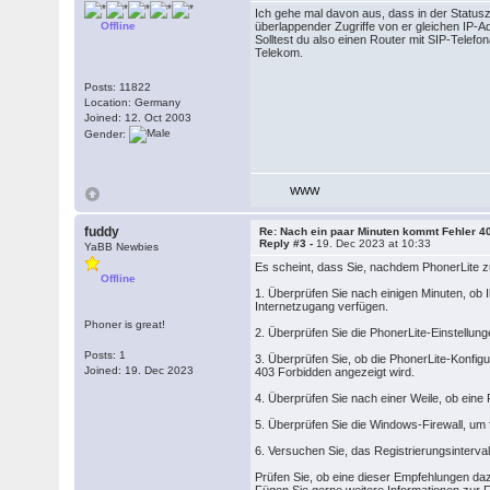
Ich gehe mal davon aus, dass in der Statusz
Offline
überlappender Zugriffe von er gleichen IP-
Solltest du also einen Router mit SIP-Telefona
Telekom.
Posts: 11822
Location: Germany
Joined: 12. Oct 2003
Gender:
WWW
fuddy
Re: Nach ein paar Minuten kommt Fehler 4
Reply #3 -
19. Dec 2023 at 10:33
YaBB Newbies
Es scheint, dass Sie, nachdem PhonerLite zu
Offline
1. Überprüfen Sie nach einigen Minuten, ob 
Internetzugang verfügen.
Phoner is great!
2. Überprüfen Sie die PhonerLite-Einstellun
Posts: 1
3. Überprüfen Sie, ob die PhonerLite-Konfig
Joined: 19. Dec 2023
403 Forbidden angezeigt wird.
4. Überprüfen Sie nach einer Weile, ob ein
5. Überprüfen Sie die Windows-Firewall, um 
6. Versuchen Sie, das Registrierungsinterv
Prüfen Sie, ob eine dieser Empfehlungen daz