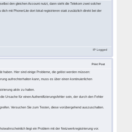
selbst den gleichen Account nutzt, dann sieht die Telekom zwei solcher
dich mit PhonerLite dort lokal registrieren statt zusätzlich direkt bei der
IP Logged
Print Post
ät haben. Hier sind einige Probleme, die gelöst werden müssen:
erung aufrechterhalten kann, muss es über einen kontinuierlichen
trierung aktiv zu halten.
ie Ursache für einen Authentifizierungsfehler sein, der durch den Fehler
zugreifen. Versuchen Sie zum Testen, diese vorübergehend auszuschalten.
stwahrscheinlich liegt ein Problem mit der Netzwerkregistrierung vor.