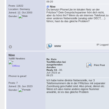
09:20
Posts: 11822
@
Nixe
Location: Germany
Du benutzt PhonerLite im lokalen Netz an der
Fritzbox? Dein Gesprächspartner hört dich nicht,
Joined: 12. Oct 2003
aber du hörst ihn? Wenn du ein internes Telefonat zu
Gender:
einer anderen Nebenstelle (analog oder DECT, ...)
führst, hast du das gleiche Problem?
IP Logged
WWW
Nixe
YaBB Newbies
Re: Kein
Ton/Mikrofon bei
ausgehenden
Print Post
Offline
Anrufen
Reply #4 -
30.
Jun 2023 at
09:25
Phoner is great!
Ich habe keine direkte Nebenstelle, nur 3
Posts: 7
Telefonnummern die in der FRitzbox mit separater
Zuordnung geschaltet sind. Also privat, dienst etc.
Joined: 29. Jun 2023
Wenn ich also meine andere eigene Nummer
Gender:
anwähle, ist es das gleiche Problem