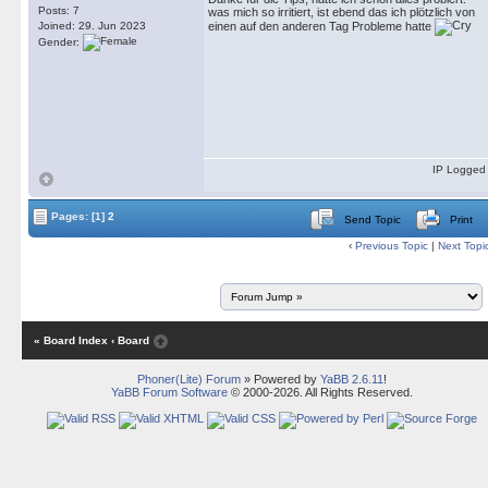
Posts: 7
was mich so irritiert, ist ebend das ich plötzlich von
einen auf den anderen Tag Probleme hatte
Joined: 29. Jun 2023
Gender:
IP Logged
Pages:
[1]
2
Send Topic
Print
‹
Previous Topic
|
Next Topi
« Board Index
‹ Board
Phoner(Lite) Forum
» Powered by
YaBB 2.6.11
!
YaBB Forum Software
© 2000-2026. All Rights Reserved.