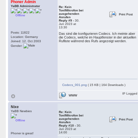
Phoner Admin
YaBB Administrator
Re: Kein
Ton/Mikrofon bei
ausgehenden
Print Post
Offline
Anrufen
Reply #9 -
30.
Jun 2023 at
13:30
Posts: 11822
Das sind die konfigurieren Codecs. Ich meinte aber
Location: Germany
die Codecs, welche im Hauptfenster in der aktuellen
Rufliste während des Rufs angezeigt werden.
Joined: 12. Oct 2003
Gender:
Codecs_001.png
( 15 KB | 164 Downloads )
IP Logged
WWW
Nixe
YaBB Newbies
Re: Kein
Ton/Mikrofon bei
ausgehenden
Print Post
Offline
Anrufen
Reply #10 -
30.
Jun 2023 at
14:00
Phoner is great!