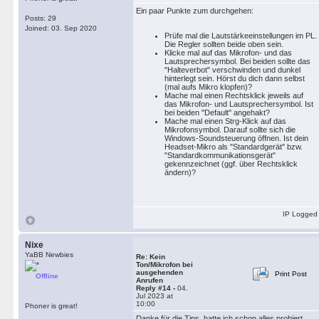
Ein paar Punkte zum durchgehen:
Posts: 29
Joined: 03. Sep 2020
Prüfe mal die Lautstärkeeinstellungen im PL.
Die Regler sollten beide oben sein.
Klicke mal auf das Mikrofon- und das
Lautsprechersymbol. Bei beiden sollte das
"Halteverbot" verschwinden und dunkel
hinterlegt sein. Hörst du dich dann selbst
(mal aufs Mikro klopfen)?
Mache mal einen Rechtsklick jeweils auf
das Mikrofon- und Lautsprechersymbol. Ist
bei beiden "Default" angehakt?
Mache mal einen Strg-Klick auf das
Mikrofonsymbol. Darauf sollte sich die
Windows-Soundsteuerung öffnen. Ist dein
Headset-Mikro als "Standardgerät" bzw.
"Standardkommunikationsgerät"
gekennzeichnet (ggf. über Rechtsklick
ändern)?
IP Logged
Nixe
YaBB Newbies
Re: Kein
Ton/Mikrofon bei
ausgehenden
Print Post
Offline
Anrufen
Reply #14 -
04.
Jul 2023 at
10:00
Phoner is great!
Danke für die Tips, hatte ich schon alles probiert.