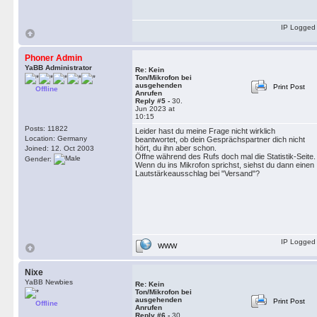
IP Logged
Phoner Admin
YaBB Administrator
Re: Kein
Ton/Mikrofon bei
ausgehenden
Print Post
Offline
Anrufen
Reply #5 -
30.
Jun 2023 at
10:15
Posts: 11822
Leider hast du meine Frage nicht wirklich
Location: Germany
beantwortet, ob dein Gesprächspartner dich nicht
hört, du ihn aber schon.
Joined: 12. Oct 2003
Öffne während des Rufs doch mal die Statistik-Seite.
Gender:
Wenn du ins Mikrofon sprichst, siehst du dann einen
Lautstärkeausschlag bei "Versand"?
IP Logged
WWW
Nixe
YaBB Newbies
Re: Kein
Ton/Mikrofon bei
ausgehenden
Print Post
Offline
Anrufen
Reply #6 -
30.