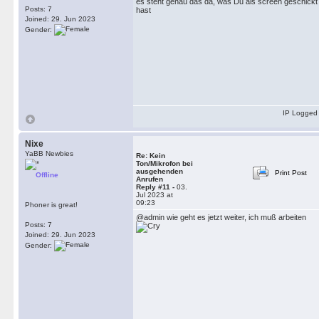
es steht genau das da, was Du als screen geschickt
Posts: 7
hast
Joined: 29. Jun 2023
Gender:
IP Logged
Nixe
YaBB Newbies
Re: Kein
Ton/Mikrofon bei
ausgehenden
Print Post
Offline
Anrufen
Reply #11 -
03.
Jul 2023 at
09:23
Phoner is great!
@admin wie geht es jetzt weiter, ich muß arbeiten
Posts: 7
Joined: 29. Jun 2023
Gender: