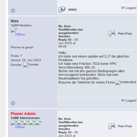
IP Logged
WWW
Nixe
YaBB Newbies
Re: Kein
Ton/Mikrofon bei
ausgehenden
Print Post
Offline
Anrufen
Reply #2 -
29.
Jun 2023 at
08:46
Phoner is great!
Hallo,
Posts: 7
ich habe seit einem update auf 3.17 die gleichen
Probleme.
Joined: 29. Jun 2023
Ich habe eine Fritzbox 7510 keine VPN
Gender:
Verschlüsselung, Win 10.
Bisher hat mit den ganzen Bedingungen alles
hervorragend funktioniert. Nicht mal eine
Neuinstallation hat geholfen.
Brauche die Telefonie für meine Firma
IP Logged
Phoner Admin
YaBB Administrator
Re: Kein
Ton/Mikrofon bei
ausgehenden
Print Post
Offline
Anrufen
Reply #3 -
30.
Jun 2023 at