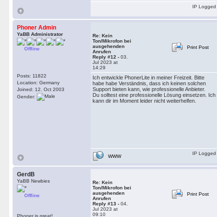
IP Logged
Phoner Admin
YaBB Administrator
Re: Kein
Ton/Mikrofon bei
ausgehenden
Print Post
Offline
Anrufen
Reply #12 -
03.
Jul 2023 at
14:29
Posts: 11822
Ich entwickle PhonerLite in meiner Freizeit. Bitte
Location: Germany
habe habe Verständnis, dass ich keinen solchen
Support bieten kann, wie professionelle Anbieter.
Joined: 12. Oct 2003
Du solltest eine professionelle Lösung einsetzen. Ich
Gender:
kann dir im Moment leider nicht weiterhelfen.
IP Logged
WWW
GerdB
YaBB Newbies
Re: Kein
Ton/Mikrofon bei
ausgehenden
Print Post
Offline
Anrufen
Reply #13 -
04.
Jul 2023 at
09:10
Phoner is great!