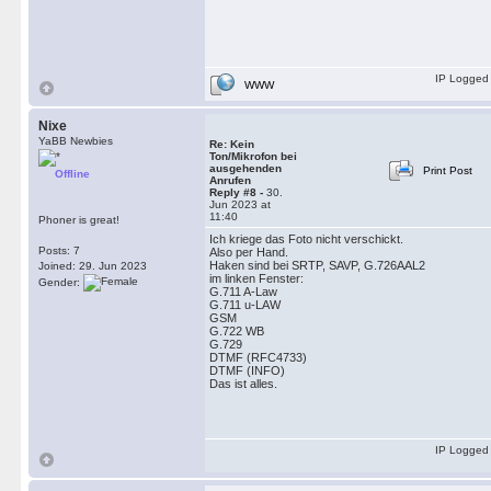
IP Logged
WWW
Nixe
YaBB Newbies
Re: Kein
Ton/Mikrofon bei
ausgehenden
Print Post
Offline
Anrufen
Reply #8 -
30.
Jun 2023 at
11:40
Phoner is great!
Ich kriege das Foto nicht verschickt.
Posts: 7
Also per Hand.
Haken sind bei SRTP, SAVP, G.726AAL2
Joined: 29. Jun 2023
im linken Fenster:
Gender:
G.711 A-Law
G.711 u-LAW
GSM
G.722 WB
G.729
DTMF (RFC4733)
DTMF (INFO)
Das ist alles.
IP Logged