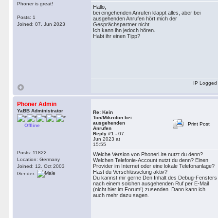
Phoner is great!
Hallo,
bei eingehenden Anrufen klappt alles, aber bei
Posts: 1
ausgehenden Anrufen hört mich der
Joined: 07. Jun 2023
Gesprächspartner nicht.
Ich kann ihn jedoch hören.
Habt ihr einen Tipp?
IP Logged
Phoner Admin
YaBB Administrator
Re: Kein
Ton/Mikrofon bei
ausgehenden
Print Post
Offline
Anrufen
Reply #1 -
07.
Jun 2023 at
15:55
Posts: 11822
Welche Version von PhonerLite nutzt du denn?
Location: Germany
Welchen Telefonie-Account nutzt du denn? Einen
Provider im Internet oder eine lokale Telefonanlage?
Joined: 12. Oct 2003
Hast du Verschlüsselung aktiv?
Gender:
Du kannst mir gerne Den Inhalt des Debug-Fensters
nach einem solchen ausgehenden Ruf per E-Mail
(nicht hier im Forum!) zusenden. Dann kann ich
auch mehr dazu sagen.