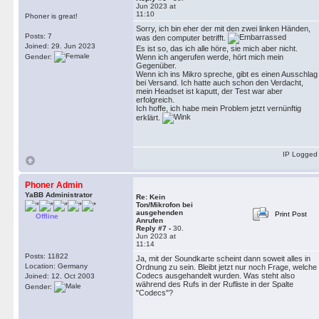
Jun 2023 at
11:10
Phoner is great!
Sorry, ich bin eher der mit den zwei linken Händen,
Posts: 7
was den computer betrifft.
Joined: 29. Jun 2023
Es ist so, das ich alle höre, sie mich aber nicht.
Gender:
Wenn ich angerufen werde, hört mich mein
Gegenüber.
Wenn ich ins Mikro spreche, gibt es einen Ausschlag
bei Versand. Ich hatte auch schon den Verdacht,
mein Headset ist kaputt, der Test war aber
erfolgreich.
Ich hoffe, ich habe mein Problem jetzt vernünftig
erklärt.
IP Logged
Phoner Admin
YaBB Administrator
Re: Kein
Ton/Mikrofon bei
ausgehenden
Print Post
Offline
Anrufen
Reply #7 -
30.
Jun 2023 at
11:14
Posts: 11822
Ja, mit der Soundkarte scheint dann soweit alles in
Location: Germany
Ordnung zu sein. Bleibt jetzt nur noch Frage, welche
Codecs ausgehandelt wurden. Was steht also
Joined: 12. Oct 2003
während des Rufs in der Rufliste in der Spalte
Gender:
"Codecs"?