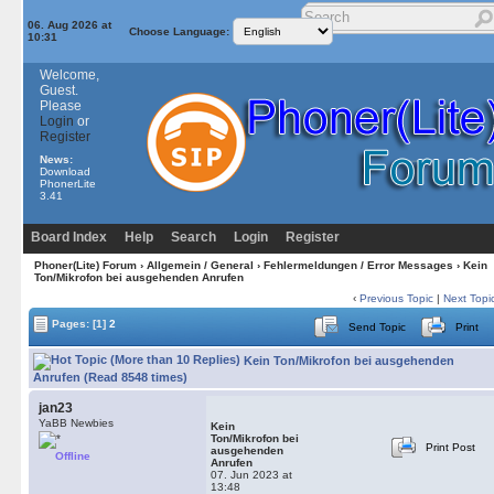
06. Aug 2026 at
Choose Language:
10:31
Welcome,
Guest.
Please
Login
or
Register
News:
Download
PhonerLite
3.41
Board Index
Help
Search
Login
Register
Phoner(Lite) Forum
›
Allgemein / General
›
Fehlermeldungen / Error Messages
› Kein
Ton/Mikrofon bei ausgehenden Anrufen
‹
Previous Topic
|
Next Topi
Pages:
[1]
2
Send Topic
Print
Kein Ton/Mikrofon bei ausgehenden
Anrufen (Read 8548 times)
jan23
YaBB Newbies
Kein
Ton/Mikrofon bei
Print Post
ausgehenden
Offline
Anrufen
07. Jun 2023 at
13:48