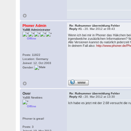
Phoner Admin
Re: Rufnummer übermittlung Fehler
Reply #1 -
20. Mar 2012 at 08:43
YaBB Administrator
Wenn ich bei mir in Phoner das Häkchen bei
Offline
irgendwelche zusätzlichen Informationen? W
Alte Versionen kannst du natürlich jederzeit
In deinem Fall also:
http://www.phoner.de/P
Posts: 11822
Location: Germany
Joined: 12. Oct 2003
Gender:
WWW
Over
Re: Rufnummer übermittlung Fehler
Reply #2 -
20. Mar 2012 at 13:30
YaBB Newbies
Ich habe es jetzt mit der 2.68 versucht die
Offline
Phoner is great!
Posts: 3
Joined: 19. Mar 2012