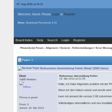
07. Aug 2026 at 03:27
Welcome, Guest. Please
Login
or
Register
News:
Download PhonerLite
3.41
Board Index
Help
Search
Login
Register
Phoner(Lite) Forum
›
Allgemein / General
›
Fehlermeldungen / Error Messa
Pages: 1
Rufnummer übermittlung Fehler (Read 11902 times)
Over
Rufnummer übermittlung Fehler
19. Mar 2012 at 21:58
YaBB Newbies
Hallo, Ich habe folgendes problem mit der 
Offline
Wenn ich den Haken setzte und anrufe wird
kann mir jemand die version 2.68 zukommen l
Phoner is great!
Vollständiges deinstallieren und neu installa
Posts: 3
Joined: 19. Mar 2012