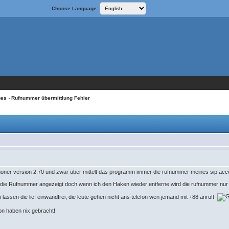
Choose Language:
ges
› Rufnummer übermittlung Fehler
Phoner version 2.70 und zwar über mittelt das programm immer die rufnummer meines sip acco
 die Rufnummer angezeigt doch wenn ich den Haken wieder entferne wird die rufnummer nur 
assen die lief einwandfrei, die leute gehen nicht ans telefon wen jemand mit +88 anruft
tion haben nix gebracht!