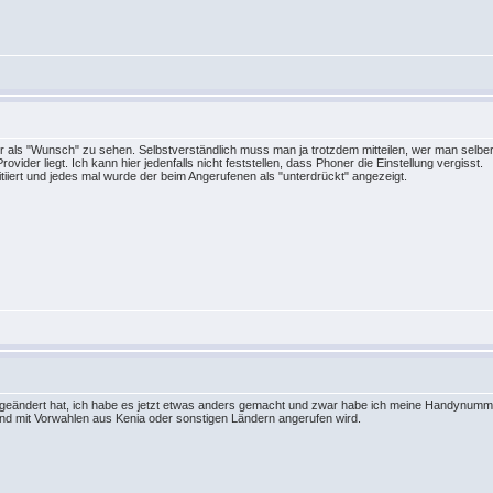
als "Wunsch" zu sehen. Selbstverständlich muss man ja trotzdem mitteilen, wer man selber 
rovider liegt. Ich kann hier jedenfalls nicht feststellen, dass Phoner die Einstellung vergisst.
nitiiert und jedes mal wurde der beim Angerufenen als "unterdrückt" angezeigt.
 geändert hat, ich habe es jetzt etwas anders gemacht und zwar habe ich meine Handynumme
and mit Vorwahlen aus Kenia oder sonstigen Ländern angerufen wird.