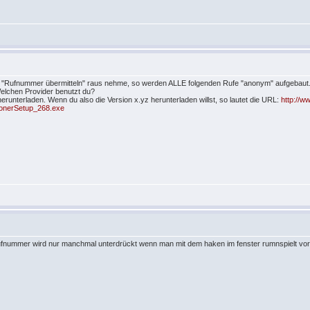
 "Rufnummer übermitteln" raus nehme, so werden ALLE folgenden Rufe "anonym" aufgebaut. I
elchen Provider benutzt du?
 herunterladen. Wenn du also die Version x.yz herunterladen willst, so lautet die URL:
http://
honerSetup_268.exe
 rufnummer wird nur manchmal unterdrückt wenn man mit dem haken im fenster rumnspielt vorhe