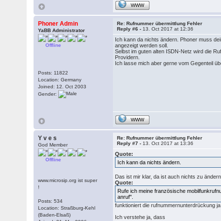
WWW
Phoner Admin
Re: Rufnummer übermittlung Fehler
Reply #6 -
13. Oct 2017 at 12:36
YaBB Administrator
Ich kann da nichts ändern. Phoner muss dein
Offline
angezeigt werden soll.
Selbst im guten alten ISDN-Netz wird die R
Providern.
Ich lasse mich aber gerne vom Gegenteil übe
Posts: 11822
Location: Germany
Joined: 12. Oct 2003
Gender:
WWW
Y v e s
Re: Rufnummer übermittlung Fehler
Reply #7 -
13. Oct 2017 at 13:36
God Member
Quote:
Offline
Ich kann da nichts ändern.
Das ist mir klar, da ist auch nichts zu änder
www.microsip.org ist super
Quote:
!
Rufe ich meine französische mobilfunkrufn
anruf".
Posts: 534
funktioniert die rufnummernunterdrückung ja
Location: Straßburg-Kehl
(Baden-Elsaß)
Ich verstehe ja, dass