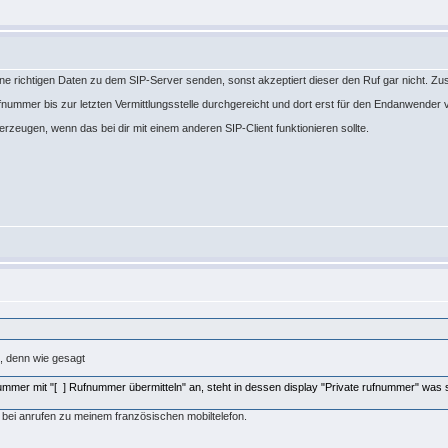
e richtigen Daten zu dem SIP-Server senden, sonst akzeptiert dieser den Ruf gar nicht. Zusä
ufnummer bis zur letzten Vermittlungsstelle durchgereicht und dort erst für den Endanwende
rzeugen, wenn das bei dir mit einem anderen SIP-Client funktionieren sollte.
n, denn wie gesagt
ummer mit "[ ] Rufnummer übermitteln" an, steht in dessen display "Private rufnummer" was
 bei anrufen zu meinem französischen mobiltelefon.