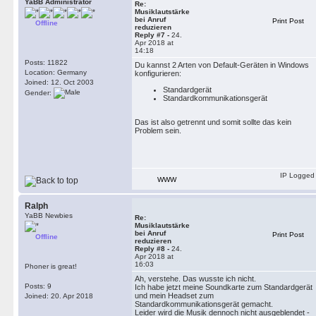
YaBB Administrator
Re:
Musiklautstärke
bei Anruf
Print Post
Offline
reduzieren
Reply #7 -
24.
Apr 2018 at
14:18
Posts: 11822
Du kannst 2 Arten von Default-Geräten in Windows
Location: Germany
konfigurieren:
Joined: 12. Oct 2003
Standardgerät
Gender:
Standardkommunikationsgerät
Das ist also getrennt und somit sollte das kein
Problem sein.
IP Logged
WWW
Ralph
YaBB Newbies
Re:
Musiklautstärke
bei Anruf
Print Post
Offline
reduzieren
Reply #8 -
24.
Apr 2018 at
16:03
Phoner is great!
Ah, verstehe. Das wusste ich nicht.
Posts: 9
Ich habe jetzt meine Soundkarte zum Standardgerät
und mein Headset zum
Joined: 20. Apr 2018
Standardkommunikationsgerät gemacht.
Leider wird die Musik dennoch nicht ausgeblendet -