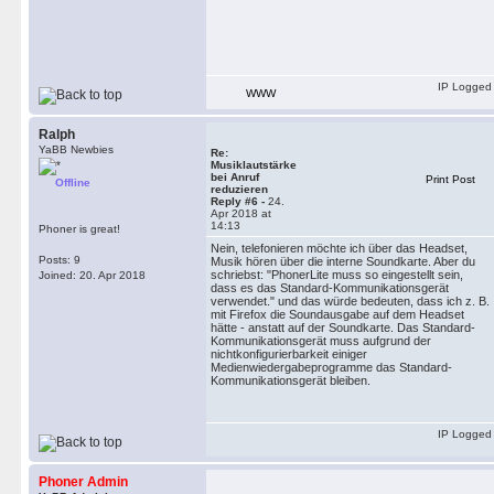
IP Logged
WWW
Ralph
YaBB Newbies
Re:
Musiklautstärke
bei Anruf
Print Post
Offline
reduzieren
Reply #6 -
24.
Apr 2018 at
14:13
Phoner is great!
Nein, telefonieren möchte ich über das Headset,
Posts: 9
Musik hören über die interne Soundkarte. Aber du
schriebst: "PhonerLite muss so eingestellt sein,
Joined: 20. Apr 2018
dass es das Standard-Kommunikationsgerät
verwendet." und das würde bedeuten, dass ich z. B.
mit Firefox die Soundausgabe auf dem Headset
hätte - anstatt auf der Soundkarte. Das Standard-
Kommunikationsgerät muss aufgrund der
nichtkonfigurierbarkeit einiger
Medienwiedergabeprogramme das Standard-
Kommunikationsgerät bleiben.
IP Logged
Phoner Admin