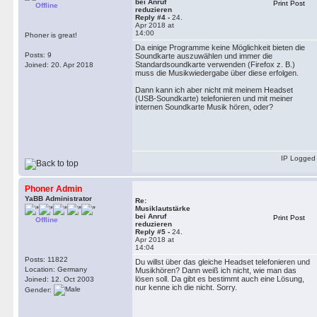
bei Anruf
Print Post
Offline
reduzieren
Reply #4 -
24.
Apr 2018 at
14:00
Phoner is great!
Da einige Programme keine Möglichkeit bieten die
Posts: 9
Soundkarte auszuwählen und immer die
Standardsoundkarte verwenden (Firefox z. B.)
Joined: 20. Apr 2018
muss die Musikwiedergabe über diese erfolgen.
Dann kann ich aber nicht mit meinem Headset
(USB-Soundkarte) telefonieren und mit meiner
internen Soundkarte Musik hören, oder?
IP Logged
Phoner Admin
YaBB Administrator
Re:
Musiklautstärke
bei Anruf
Print Post
Offline
reduzieren
Reply #5 -
24.
Apr 2018 at
14:04
Posts: 11822
Du willst über das gleiche Headset telefonieren und
Location: Germany
Musikhören? Dann weiß ich nicht, wie man das
lösen soll. Da gibt es bestimmt auch eine Lösung,
Joined: 12. Oct 2003
nur kenne ich die nicht. Sorry.
Gender: