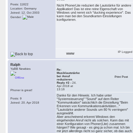
Posts: 11822
Nicht PhonerLite reduziert die Lautstärke für andere
Location: Germany
Applikation! Das ist eine reine Eigenschaft von
Windows und nennt sich "ducking experience". Das
Joined: 12. Oct 2003
kann man bei den Soundkarten-Einstellungen
Gender:
konfigurieren.
IP Logged
WWW
Ralph
YaBB Newbies
Re:
Musiklautstärke
bei Anruf
Print Post
Offline
reduzieren
Reply #2 -
24.
Apr 2018 at
13:16
Phoner is great!
Danke für den Hinweis. Ich habe unter
Posts: 9
"Systemsteuerung" "Sound" auf dem Reiter
"Kommunikation" tatsächlich die Einstellung "Beim
Joined: 20. Apr 2018
Erkennen von Kommunikationsaktivitäten..."
"Lautstärke anderer Sounds um 80 % verringern"
ausgewählt.
Aber anscheinend erkennt Windows den
eingehenden Anruf nicht als solchen. Kann das mit
einer Konfiguration von Phoner(Lite) zusammen
hängen? Wie gesagt - es ging ja schon mal. Ich bin
mir jetzt allerdings nicht so ganz sicher, ob das auch