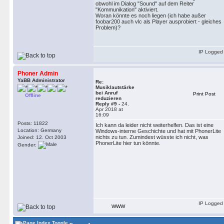
obwohl im Dialog "Sound" auf dem Reiter
"Kommunikation" aktiviert.
Woran könnte es noch liegen (ich habe außer
foobar200 auch vlc als Player ausprobiert - gleiches
Problem)?
IP Logged
Phoner Admin
YaBB Administrator
Re:
Musiklautstärke
bei Anruf
Print Post
Offline
reduzieren
Reply #9 -
24.
Apr 2018 at
16:09
Posts: 11822
Ich kann da leider nicht weiterhelfen. Das ist eine
Location: Germany
Windows-interne Geschichte und hat mit PhonerLite
nichts zu tun. Zumindest wüsste ich nicht, was
Joined: 12. Oct 2003
PhonerLite hier tun könnte.
Gender:
IP Logged
WWW