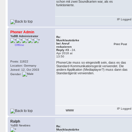
schon mit zwei Soundkarten war, als es
funktionierte.
IP Logged
Phoner Admin
YaBB Administrator
Re:
Musiklautstärke
bei Anruf
Print Post
Offline
reduzieren
Reply #3 -
24.
Apr 2018 at
13:50
Posts: 11822
PhonerLite muss so eingestellt sein, dass es das
Location: Germany
Standard-Kommunikationsgerät verwendet. Die
andere Applikation (Mediaplayer?) muss dann das
Joined: 12. Oct 2003
Standardgerät verwenden.
Gender:
IP Logged
WWW
Ralph
YaBB Newbies
Re:
Musiklautstärke