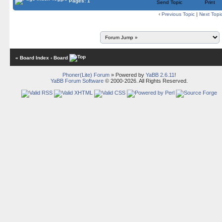
Pages: 1
Send Topic
Print
‹
Previous Topic
|
Next Topi
« Board Index
‹ Board
Phoner(Lite) Forum
» Powered by
YaBB 2.6.11
!
YaBB Forum Software
© 2000-2026. All Rights Reserved.