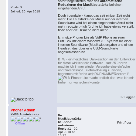
sofort begeisterten, war das
automatische
Reduzieren der Musiklautstärke
bei einem
Posts: 9
eingehenden Anruf.
Joined: 20. Apr 2018
Doch irgendwie - klappt das seit einiger Zeit nicht
mehr. Die Lautstärke der Musik auf der internen
Soundkarte wird bei einem eingehenden Anruf nicht
mehr reduziert - ich fürchte ich habe etwas verstellt,
finde aber die Ursache nicht mehr.
Ich nutze Phoner Lite als VoIP Phone an einer
Fritz!Box mit einem Windows 8.1 System mit einer
internen Soundkarte (Musikwiedergabe) und einem
Headset, das über eine USB-Soundkarte
angeschlossen ist.
BTW - ein herzliches Dankeschön an den Entwickler
für diese wirklich tolle Software - seit 25 Jahren
machte ich immer wieder Versuche eine einfache
und zuverlässige Telefonielösung zu finden,
begonnen mit "echo atdpRUFNUMMER>>com1"
Phoner Lite macht endlich das, was ich mir
früher nur wünschen konnte.
IP Logged
Phoner Admin
YaBB Administrator
Re:
Musiklautstärke
bei Anruf
Print Post
Offline
reduzieren
Reply #1 -
20.
Apr 2018 at
10:22