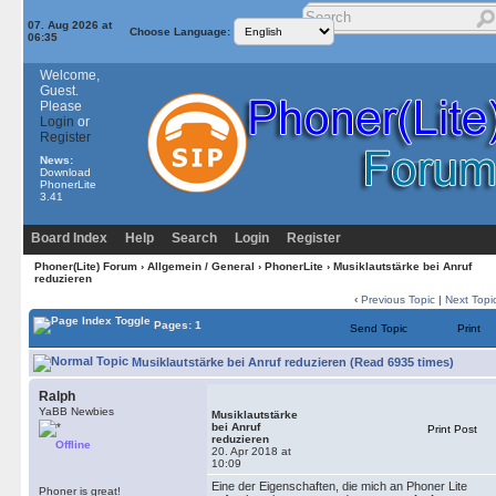
07. Aug 2026 at
Choose Language:
06:35
Welcome,
Guest.
Please
Login
or
Register
News:
Download
PhonerLite
3.41
Board Index
Help
Search
Login
Register
Phoner(Lite) Forum
›
Allgemein / General
›
PhonerLite
› Musiklautstärke bei Anruf
reduzieren
‹
Previous Topic
|
Next Topi
Pages: 1
Send Topic
Print
Musiklautstärke bei Anruf reduzieren (Read 6935 times)
Ralph
YaBB Newbies
Musiklautstärke
bei Anruf
Print Post
reduzieren
Offline
20. Apr 2018 at
10:09
Eine der Eigenschaften, die mich an Phoner Lite
Phoner is great!