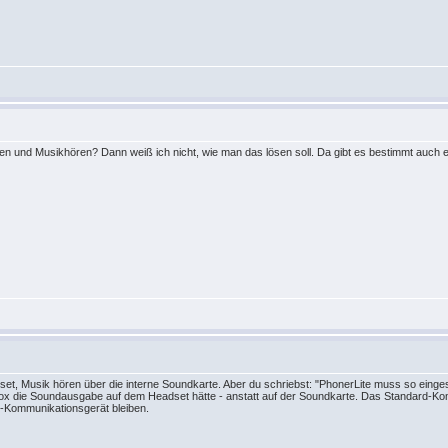
ren und Musikhören? Dann weiß ich nicht, wie man das lösen soll. Da gibt es bestimmt auch ei
dset, Musik hören über die interne Soundkarte. Aber du schriebst: "PhonerLite muss so eing
efox die Soundausgabe auf dem Headset hätte - anstatt auf der Soundkarte. Das Standard-Kom
Kommunikationsgerät bleiben.