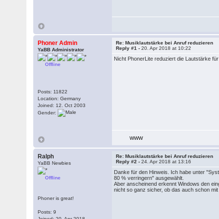
Phoner Admin
Re: Musiklautstärke bei Anruf reduzieren
Reply #1 -
20. Apr 2018 at 10:22
YaBB Administrator
Nicht PhonerLite reduziert die Lautstärke f
Offline
Posts: 11822
Location: Germany
Joined: 12. Oct 2003
Gender:
WWW
Ralph
Re: Musiklautstärke bei Anruf reduzieren
Reply #2 -
24. Apr 2018 at 13:16
YaBB Newbies
Danke für den Hinweis. Ich habe unter "Sys
Offline
80 % verringern" ausgewählt.
Aber anscheinend erkennt Windows den eingeh
nicht so ganz sicher, ob das auch schon mit 
Phoner is great!
Posts: 9
Joined: 20. Apr 2018