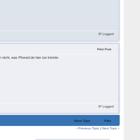
IP Logged
Print Post
h nicht, was PhonerLite hier tun könnte.
IP Logged
Send Topic
Print
‹
Previous Topic
|
Next Topic
›