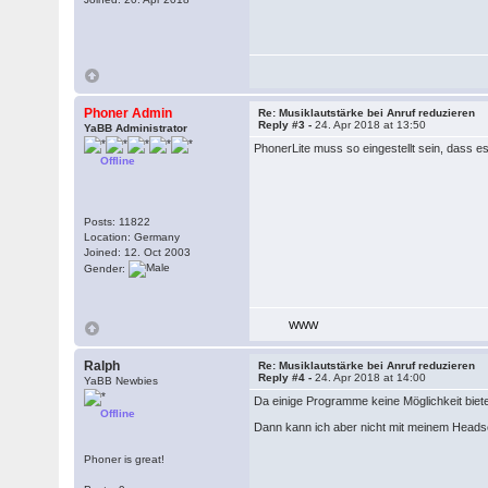
Phoner Admin
Re: Musiklautstärke bei Anruf reduzieren
Reply #3 -
24. Apr 2018 at 13:50
YaBB Administrator
PhonerLite muss so eingestellt sein, dass
Offline
Posts: 11822
Location: Germany
Joined: 12. Oct 2003
Gender:
WWW
Ralph
Re: Musiklautstärke bei Anruf reduzieren
Reply #4 -
24. Apr 2018 at 14:00
YaBB Newbies
Da einige Programme keine Möglichkeit bie
Offline
Dann kann ich aber nicht mit meinem Headse
Phoner is great!