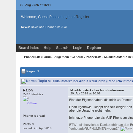
09. Aug 2026 at 15:11
Welcome, Guest. Please
Login
or
Register
News:
Download PhonerLite
3.41
Board Index
Help
Search
Login
Register
Phoner(Lite) Forum
›
Allgemein / General
›
PhonerLite
› Musiklautstärke bei
Pages: 1
Musiklautstärke bei Anruf reduzieren (Read 6940 times
Ralph
Musiklautstärke bei Anruf reduzieren
20. Apr 2018 at 10:09
YaBB Newbies
Eine der Eigenschaften, die mich an Phoner 
Offline
Doch irgendwie - klappt das seit einiger Zei
aber die Ursache nicht mehr.
Phoner is great!
Ich nutze Phoner Lite als VoIP Phone an ei
Posts: 9
BTW - ein herzliches Dankeschön an den Entw
Joined: 20. Apr 2018
"echo atdpRUFNUMMER>>com1"