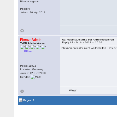
Phoner is great!
Posts: 9
Joined: 20. Apr 2018
Phoner Admin
Re: Musiklautstärke bei Anruf reduzieren
Reply #9 -
24. Apr 2018 at 16:09
YaBB Administrator
Ich kann da leider nicht weiterhelfen. Das i
Offline
Posts: 11822
Location: Germany
Joined: 12. Oct 2003
Gender:
WWW
Pages: 1