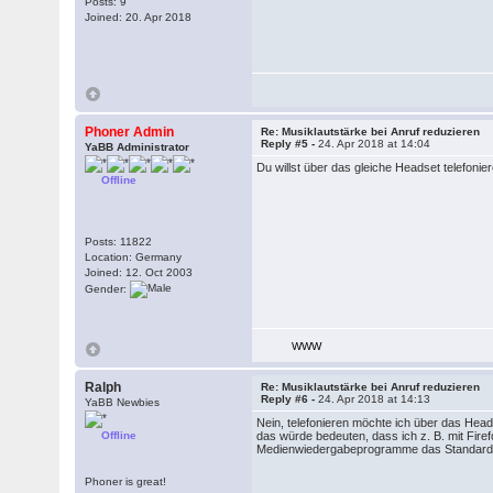
Posts: 9
Joined: 20. Apr 2018
Phoner Admin
Re: Musiklautstärke bei Anruf reduzieren
Reply #5 -
24. Apr 2018 at 14:04
YaBB Administrator
Du willst über das gleiche Headset telefonie
Offline
Posts: 11822
Location: Germany
Joined: 12. Oct 2003
Gender:
WWW
Ralph
Re: Musiklautstärke bei Anruf reduzieren
Reply #6 -
24. Apr 2018 at 14:13
YaBB Newbies
Nein, telefonieren möchte ich über das Hea
Offline
das würde bedeuten, dass ich z. B. mit Fir
Medienwiedergabeprogramme das Standard-
Phoner is great!