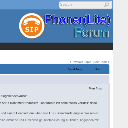
‹
Previous Topic
|
Next Topic
›
Send Topic
Print
Print Post
 eingehenden Anruf.
Anruf nicht mehr reduziert - ich fürchte ich habe etwas verstellt, finde
e) und einem Headset, das über eine USB-Soundkarte angeschlossen ist.
eine einfache und zuverlässige Telefonielösung zu finden, begonnen mit