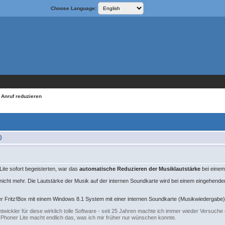
Choose Language:
 Anruf reduzieren
)
Lite sofort begeisterten, war das
automatische Reduzieren der Musiklautstärke
bei einem
t nicht mehr. Die Lautstärke der Musik auf der internen Soundkarte wird bei einem eingehenden 
ner Fritz!Box mit einem Windows 8.1 System mit einer internen Soundkarte (Musikwiedergab
ickler für diese wirklich tolle Software - seit 25 Jahren machte ich immer wieder Versuche 
Phoner Lite macht endlich das, was ich mir früher nur wünschen konnte.