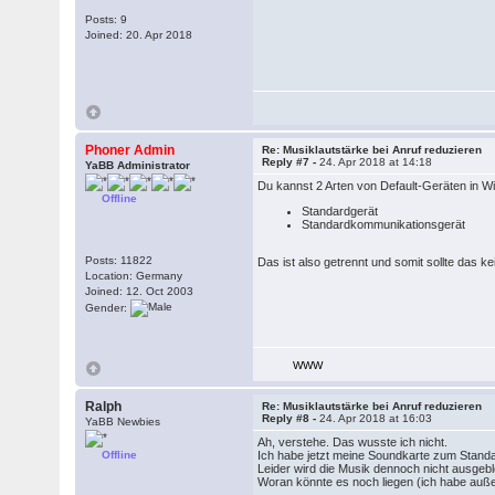
Posts: 9
Joined: 20. Apr 2018
Phoner Admin
Re: Musiklautstärke bei Anruf reduzieren
Reply #7 -
24. Apr 2018 at 14:18
YaBB Administrator
Du kannst 2 Arten von Default-Geräten in W
Offline
Standardgerät
Standardkommunikationsgerät
Posts: 11822
Das ist also getrennt und somit sollte das k
Location: Germany
Joined: 12. Oct 2003
Gender:
WWW
Ralph
Re: Musiklautstärke bei Anruf reduzieren
Reply #8 -
24. Apr 2018 at 16:03
YaBB Newbies
Ah, verstehe. Das wusste ich nicht.
Offline
Ich habe jetzt meine Soundkarte zum Stan
Leider wird die Musik dennoch nicht ausgebl
Woran könnte es noch liegen (ich habe auße