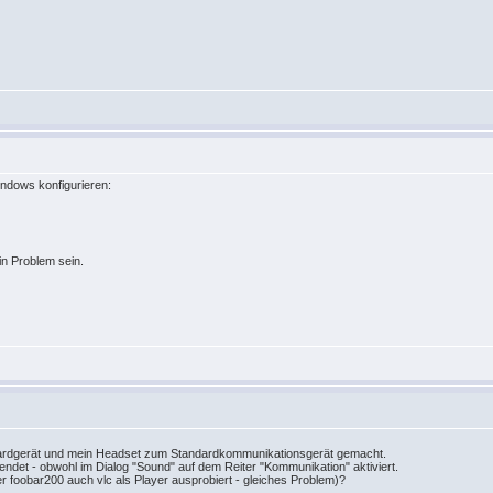
indows konfigurieren:
ein Problem sein.
dardgerät und mein Headset zum Standardkommunikationsgerät gemacht.
endet - obwohl im Dialog "Sound" auf dem Reiter "Kommunikation" aktiviert.
r foobar200 auch vlc als Player ausprobiert - gleiches Problem)?