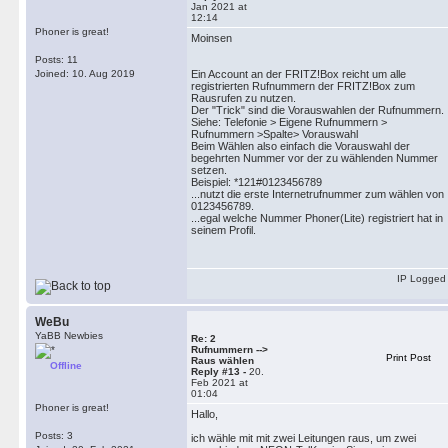
Jan 2021 at
12:14
Phoner is great!
Moinsen
Posts: 11
Joined: 10. Aug 2019
Ein Account an der FRITZ!Box reicht um alle
registrierten Rufnummern der FRITZ!Box zum
Rausrufen zu nutzen.
Der "Trick" sind die Vorauswahlen der Rufnummern.
Siehe: Telefonie > Eigene Rufnummern >
Rufnummern >Spalte> Vorauswahl
Beim Wählen also einfach die Vorauswahl der
begehrten Nummer vor der zu wählenden Nummer
setzen.
Beispiel: *121#0123456789
...nutzt die erste Internetrufnummer zum wählen von
0123456789.
...egal welche Nummer Phoner(Lite) registriert hat in
seinem Profil.
IP Logged
WeBu
YaBB Newbies
Re: 2
Rufnummern -->
Print Post
Raus wählen
Offline
Reply #13 -
20.
Feb 2021 at
01:04
Phoner is great!
Hallo,
Posts: 3
ich wähle mit mit zwei Leitungen raus, um zwei