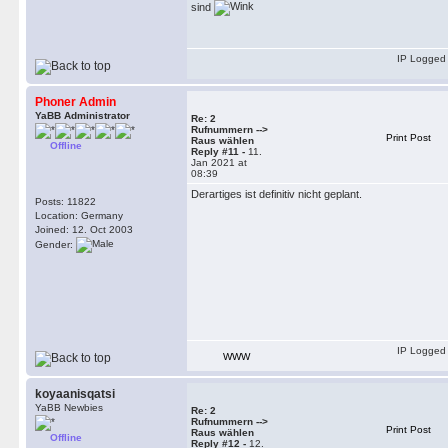
sind
IP Logged
Phoner Admin
YaBB Administrator
Re: 2
Rufnummern -->
Print Post
Raus wählen
Offline
Reply #11 -
11.
Jan 2021 at
08:39
Derartiges ist definitiv nicht geplant.
Posts: 11822
Location: Germany
Joined: 12. Oct 2003
Gender:
IP Logged
WWW
koyaanisqatsi
YaBB Newbies
Re: 2
Rufnummern -->
Print Post
Raus wählen
Offline
Reply #12 -
12.