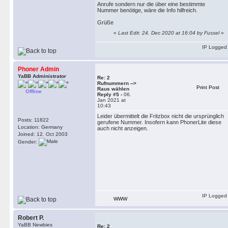
Anrufe sondern nur die über eine bestimmte
Nummer benötige, wäre die Info hilfreich.
Grüße
«
Last Edit: 24. Dec 2020 at 16:04 by Fussel
»
IP Logged
Phoner Admin
YaBB Administrator
Re: 2
Rufnummern -->
Print Post
Raus wählen
Offline
Reply #5 -
06.
Jan 2021 at
10:43
Leider übermittelt die Fritzbox nicht die ursprünglich
Posts: 11822
gerufene Nummer. Insofern kann PhonerLite diese
Location: Germany
auch nicht anzeigen.
Joined: 12. Oct 2003
Gender:
IP Logged
WWW
Robert P.
YaBB Newbies
Re: 2