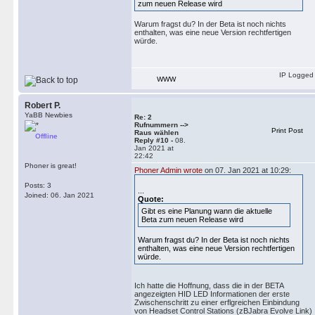
zum neuen Release wird
Warum fragst du? In der Beta ist noch nichts
enthalten, was eine neue Version rechtfertigen
würde.
IP Logged
WWW
Robert P.
YaBB Newbies
Re: 2
Rufnummern -->
Print Post
Raus wählen
Offline
Reply #10 -
08.
Jan 2021 at
22:42
Phoner is great!
Phoner Admin wrote
on 07. Jan 2021 at 10:29:
Posts: 3
...
Joined: 06. Jan 2021
Quote:
Gibt es eine Planung wann die aktuelle
Beta zum neuen Release wird
Warum fragst du? In der Beta ist noch nichts
enthalten, was eine neue Version rechtfertigen
würde.
Ich hatte die Hoffnung, dass die in der BETA
angezeigten HID LED Informationen der erste
Zwischenschritt zu einer erflgreichen Einbindung
von Headset Control Stations (zBJabra Evolve Link)