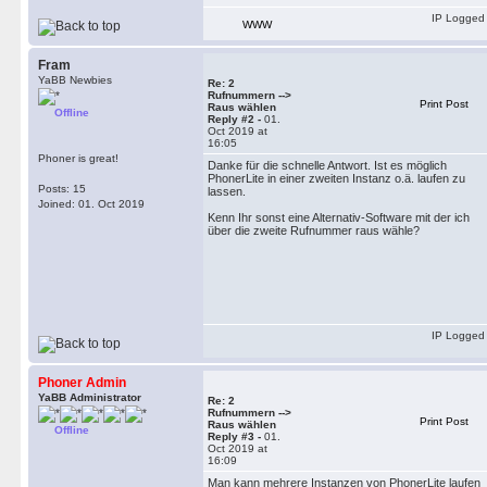
IP Logged
WWW
Fram
YaBB Newbies
Re: 2
Rufnummern -->
Print Post
Raus wählen
Offline
Reply #2 -
01.
Oct 2019 at
16:05
Phoner is great!
Danke für die schnelle Antwort. Ist es möglich
PhonerLite in einer zweiten Instanz o.ä. laufen zu
Posts: 15
lassen.
Joined: 01. Oct 2019
Kenn Ihr sonst eine Alternativ-Software mit der ich
über die zweite Rufnummer raus wähle?
IP Logged
Phoner Admin
YaBB Administrator
Re: 2
Rufnummern -->
Print Post
Raus wählen
Offline
Reply #3 -
01.
Oct 2019 at
16:09
Man kann mehrere Instanzen von PhonerLite laufen