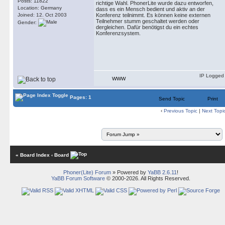
Posts: 11822
richtige Wahl. PhonerLite wurde dazu entworfen,
Location: Germany
dass es ein Mensch bedient und aktiv an der
Joined: 12. Oct 2003
Konferenz teilnimmt. Es können keine externen
Teilnehmer stumm geschaltet werden oder
Gender:
dergleichen. Dafür benötigst du ein echtes
Konferenzsystem.
IP Logged
WWW
Pages: 1
Send Topic
Print
‹
Previous Topic
|
Next Topi
« Board Index
‹ Board
Phoner(Lite) Forum
» Powered by
YaBB 2.6.11
!
YaBB Forum Software
© 2000-2026. All Rights Reserved.