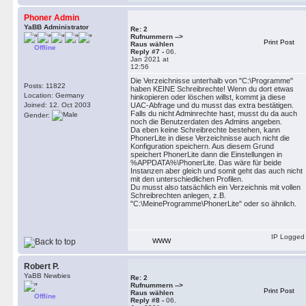
Phoner Admin
YaBB Administrator
Re: 2
Rufnummern -->
Print Post
Raus wählen
Offline
Reply #7 -
06.
Jan 2021 at
12:56
Die Verzeichnisse unterhalb von "C:\Programme"
Posts: 11822
haben KEINE Schreibrechte! Wenn du dort etwas
Location: Germany
hinkopieren oder löschen willst, kommt ja diese
Joined: 12. Oct 2003
UAC-Abfrage und du musst das extra bestätigen.
Falls du nicht Adminrechte hast, musst du da auch
Gender:
noch die Benutzerdaten des Admins angeben.
Da eben keine Schreibrechte bestehen, kann
PhonerLite in diese Verzeichnisse auch nicht die
Konfiguration speichern. Aus diesem Grund
speichert PhonerLite dann die Einstellungen in
%APPDATA%\PhonerLite. Das wäre für beide
Instanzen aber gleich und somit geht das auch nicht
mit den unterschiedlichen Profilen.
Du musst also tatsächlich ein Verzeichnis mit vollen
Schreibrechten anlegen, z.B.
"C:\MeineProgramme\PhonerLite" oder so ähnlich.
IP Logged
WWW
Robert P.
YaBB Newbies
Re: 2
Rufnummern -->
Print Post
Raus wählen
Offline
Reply #8 -
06.