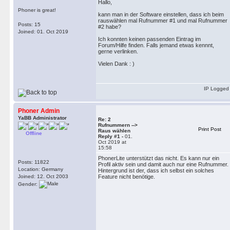
Hallo,
Phoner is great!
kann man in der Software einstellen, dass ich beim
rauswählen mal Rufnummer #1 und mal Rufnummer
Posts: 15
#2 habe?
Joined: 01. Oct 2019
Ich konnten keinen passenden Eintrag im
Forum/Hilfe finden. Falls jemand etwas kennnt,
gerne verlinken.
Vielen Dank : )
IP Logged
Phoner Admin
YaBB Administrator
Re: 2
Rufnummern -->
Print Post
Raus wählen
Offline
Reply #1 -
01.
Oct 2019 at
15:58
PhonerLite unterstützt das nicht. Es kann nur ein
Posts: 11822
Profil aktiv sein und damit auch nur eine Rufnummer.
Location: Germany
Hintergrund ist der, dass ich selbst ein solches
Joined: 12. Oct 2003
Feature nicht benötige.
Gender: