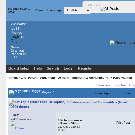
10. Aug 2026 at
Choose Language:
05:30
Welcome,
Guest.
Please
Login
or
Register
News:
Download
PhonerLite
3.41
Board Index
Help
Search
Login
Register
Phoner(Lite) Forum
›
Allgemein / General
›
Support
› 2 Rufnummern --> Raus wählen
‹
Previous Topic
|
Next Topi
Pages: 1
Send Topic
Print
2 Rufnummern --> Raus wählen (Read
10609 times)
Fram
YaBB Newbies
2 Rufnummern --
Print Post
> Raus wählen
01. Oct 2019 at
Offline
11:40