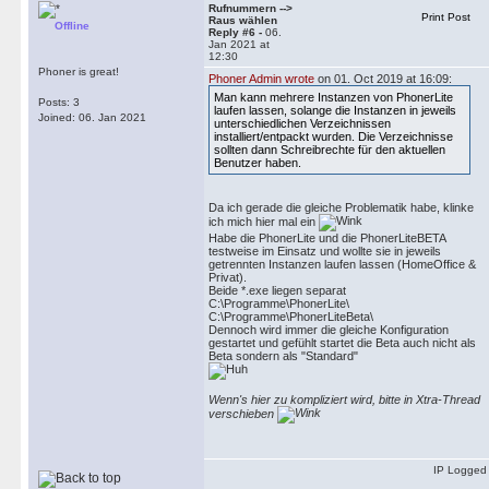
Rufnummern -->
Print Post
Raus wählen
Offline
Reply #6 -
06.
Jan 2021 at
12:30
Phoner is great!
Phoner Admin wrote
on 01. Oct 2019 at 16:09:
Man kann mehrere Instanzen von PhonerLite
Posts: 3
laufen lassen, solange die Instanzen in jeweils
Joined: 06. Jan 2021
unterschiedlichen Verzeichnissen
installiert/entpackt wurden. Die Verzeichnisse
sollten dann Schreibrechte für den aktuellen
Benutzer haben.
Da ich gerade die gleiche Problematik habe, klinke
ich mich hier mal ein
Habe die PhonerLite und die PhonerLiteBETA
testweise im Einsatz und wollte sie in jeweils
getrennten Instanzen laufen lassen (HomeOffice &
Privat).
Beide *.exe liegen separat
C:\Programme\PhonerLite\
C:\Programme\PhonerLiteBeta\
Dennoch wird immer die gleiche Konfiguration
gestartet und gefühlt startet die Beta auch nicht als
Beta sondern als "Standard"
Wenn's hier zu kompliziert wird, bitte in Xtra-Thread
verschieben
IP Logged