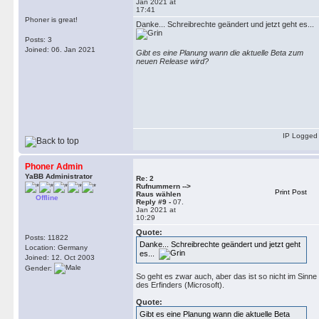
Jan 2021 at
17:41
Phoner is great!
Danke... Schreibrechte geändert und jetzt geht es...
Posts: 3
Joined: 06. Jan 2021
Gibt es eine Planung wann die aktuelle Beta zum
neuen Release wird?
IP Logged
Phoner Admin
YaBB Administrator
Re: 2
Rufnummern -->
Print Post
Raus wählen
Offline
Reply #9 -
07.
Jan 2021 at
10:29
Quote:
Posts: 11822
Danke... Schreibrechte geändert und jetzt geht
Location: Germany
es...
Joined: 12. Oct 2003
Gender:
So geht es zwar auch, aber das ist so nicht im Sinne
des Erfinders (Microsoft).
Quote:
Gibt es eine Planung wann die aktuelle Beta