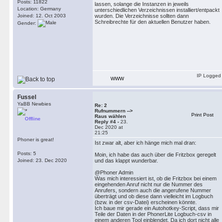
Posts: 11822
lassen, solange die Instanzen in jeweils
Location: Germany
unterschiedlichen Verzeichnissen installiert/entpackt
Joined: 12. Oct 2003
wurden. Die Verzeichnisse sollten dann
Schreibrechte für den aktuellen Benutzer haben.
Gender:
IP Logged
WWW
Fussel
YaBB Newbies
Re: 2
Rufnummern -->
Print Post
Raus wählen
Offline
Reply #4 -
23.
Dec 2020 at
21:25
Phoner is great!
Ist zwar alt, aber ich hänge mich mal dran:
Posts: 5
Moin, ich habe das auch über die Fritzbox geregelt
Joined: 23. Dec 2020
und das klappt wunderbar.
@Phoner Admin
Was mich interessiert ist, ob die Fritzbox bei einem
eingehenden Anruf nicht nur die Nummer des
Anrufers, sondern auch die angerufene Nummer
überträgt und ob diese dann vielleicht im Logbuch
(bzw. in der csv-Datei) erscheinen könnte.
Ich baue mir gerade ein Autohotkey-Script, dass mir
Teile der Daten in der PhonerLite Logbuch-csv in
einem anderen Tool einblendet. Da ich dort nicht alle