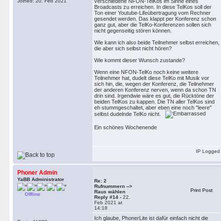
Joined: 20. Feb 2021
verschiedene NFON-TelKos im Sinne eines
Broadcasts zu erreichen. In diese TelKos soll der
Ton einer Youtube-Lifeübertragung vom Rechner
gesendet werden. Das klappt per Konferenz schon
ganz gut, aber die TelKo-Konferenzen sollen sich
nicht gegenseitig stören können.
Wie kann ich also beide Teilnehmer selbst erreichen,
die aber sich selbst nicht hören?
Wie kommt dieser Wunsch zustande?
Wenn eine NFON-TelKo noch keine weitere
Teilnehmer hat, dudelt diese TelKo mit Musik vor
sich hin, die, wegen der Konferenz, die Teilnehmer
der anderen Konferenz nerven, wenn da schon TN
drin sind. Irgendwie wäre es gut, die Rücktöne der
beiden TelKos zu kappen. Die TN aller TelKos sind
eh stummgeschaltet, aber eben eine noch "leere"
selbst dudelnde TelKo nicht.
Ein schönes Wochenende
IP Logged
Phoner Admin
YaBB Administrator
Re: 2
Rufnummern -->
Print Post
Raus wählen
Offline
Reply #14 -
22.
Feb 2021 at
14:18
Ich glaube, PhonerLite ist dafür einfach nicht die